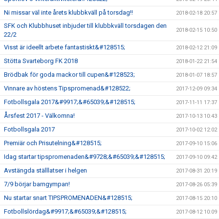
Ni missar väl inte årets klubbkväll på torsdag!!
2018-02-18 20:57
SFK och Klubbhuset inbjuder till klubbkväll torsdagen den
2018-02-15 10:50
22/2
Visst är ideellt arbete fantastiskt&#128515;
2018-02-12 21:09
Stötta Svarteborg FK 2018
2018-01-22 21:54
Brödbak för goda mackor till cupen&#128523;
2018-01-07 18:57
Vinnare av höstens Tipspromenad&#128522;
2017-12-09 09:34
Fotbollsgala 2017&#9917;&#65039;&#128515;
2017-11-11 17:37
Årsfest 2017 - Välkomna!
2017-10-13 10:43
Fotbollsgala 2017
2017-10-02 12:02
Premiär och Prisutelning&#128515;
2017-09-10 15:06
Idag startar tipspromenaden&#9728;&#65039;&#128515;
2017-09-10 09:42
Avstängda ställlatser i helgen
2017-08-31 20:19
7/9 börjar barngympan!
2017-08-26 05:39
Nu startar snart TIPSPROMENADEN&#128515;
2017-08-15 20:10
Fotbollslördag&#9917;&#65039;&#128515;
2017-08-12 10:09