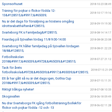
Sponsorhuset
2018-10-23 08:49
Träning för pojkar o flickor födda 12-
2018-10-17 19:16
13&#128515;&#9917;&#65039;
Nu är det dags för försäljning av höstens omgång
2018-09-19 19:30
idrottsrabatthäften&#128515;
Svarteborg FK:s Familjedag&#128515;
2018-08-14 14:17
Fixardag på Sjövallen lördag 11/8 9.00-14.00
2018-08-08 23:08
Svarteborg FK håller familjedag på Sjövallen lördagen
2018-08-01 22:23
18/8&#128515;
Fotbollsskolan
2018-07-27 21:12
2018&#9917;&#65039;&#9728;&#65039;&#128515;
Tack för årets
2018-07-15 21:09
fotbollsskola&#9728;&#65039;&#9917;&#65039;&#128515;
Ett år har gått så nu är det dags igen, Gothia Cup
2018-07-15 11:31
2018&#9917;&#65039;&#128515;
Riktigt tråkiga nyheter!
2018-07-08 10:33
Skogsvallen
2018-06-18 09:49
Nu drar Svarteborgs FK igång fotbollsträning/bollekför
2018-06-02 11:28
flickor och pojkar födda -12 och -13