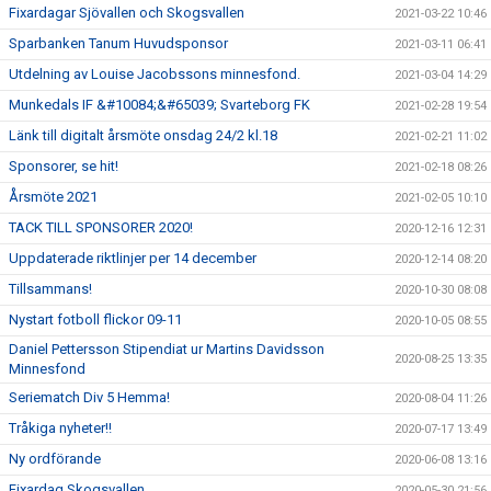
Fixardagar Sjövallen och Skogsvallen
2021-03-22 10:46
Sparbanken Tanum Huvudsponsor
2021-03-11 06:41
Utdelning av Louise Jacobssons minnesfond.
2021-03-04 14:29
Munkedals IF &#10084;&#65039; Svarteborg FK
2021-02-28 19:54
Länk till digitalt årsmöte onsdag 24/2 kl.18
2021-02-21 11:02
Sponsorer, se hit!
2021-02-18 08:26
Årsmöte 2021
2021-02-05 10:10
TACK TILL SPONSORER 2020!
2020-12-16 12:31
Uppdaterade riktlinjer per 14 december
2020-12-14 08:20
Tillsammans!
2020-10-30 08:08
Nystart fotboll flickor 09-11
2020-10-05 08:55
Daniel Pettersson Stipendiat ur Martins Davidsson
2020-08-25 13:35
Minnesfond
Seriematch Div 5 Hemma!
2020-08-04 11:26
Tråkiga nyheter!!
2020-07-17 13:49
Ny ordförande
2020-06-08 13:16
Fixardag Skogsvallen
2020-05-30 21:56