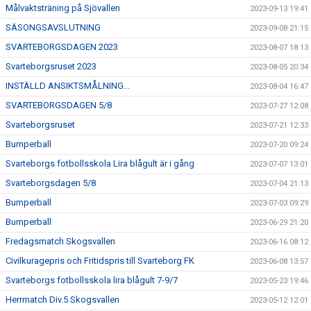
Målvaktsträning på Sjövallen
2023-09-13 19:41
SÄSONGSAVSLUTNING
2023-09-08 21:15
SVARTEBORGSDAGEN 2023
2023-08-07 18:13
Svarteborgsruset 2023
2023-08-05 20:34
INSTÄLLD ANSIKTSMÅLNING...
2023-08-04 16:47
SVARTEBORGSDAGEN 5/8
2023-07-27 12:08
Svarteborgsruset
2023-07-21 12:33
Bumperball
2023-07-20 09:24
Svarteborgs fotbollsskola Lira blågult är i gång
2023-07-07 13:01
Svarteborgsdagen 5/8
2023-07-04 21:13
Bumperball
2023-07-03 09:29
Bumperball
2023-06-29 21:20
Fredagsmatch Skogsvallen
2023-06-16 08:12
Civilkuragepris och Fritidspris till Svarteborg FK
2023-06-08 13:57
Svarteborgs fotbollsskola lira blågult 7-9/7
2023-05-23 19:46
Herrmatch Div.5 Skogsvallen
2023-05-12 12:01