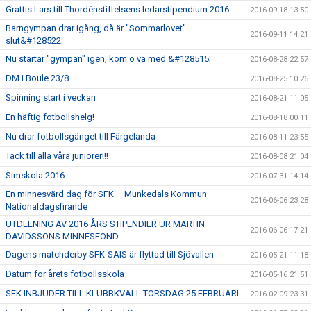
Grattis Lars till Thordénstiftelsens ledarstipendium 2016
2016-09-18 13:50
Barngympan drar igång, då är "Sommarlovet"
2016-09-11 14:21
slut&#128522;
Nu startar "gympan" igen, kom o va med &#128515;
2016-08-28 22:57
DM i Boule 23/8
2016-08-25 10:26
Spinning start i veckan
2016-08-21 11:05
En häftig fotbollshelg!
2016-08-18 00:11
Nu drar fotbollsgänget till Färgelanda
2016-08-11 23:55
Tack till alla våra juniorer!!!
2016-08-08 21:04
Simskola 2016
2016-07-31 14:14
En minnesvärd dag för SFK – Munkedals Kommun
2016-06-06 23:28
Nationaldagsfirande
UTDELNING AV 2016 ÅRS STIPENDIER UR MARTIN
2016-06-06 17:21
DAVIDSSONS MINNESFOND
Dagens matchderby SFK-SAIS är flyttad till Sjövallen
2016-05-21 11:18
Datum för årets fotbollsskola
2016-05-16 21:51
SFK INBJUDER TILL KLUBBKVÄLL TORSDAG 25 FEBRUARI
2016-02-09 23:31