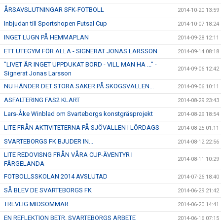
ÅRSAVSLUTNINGAR SFK-FOTBOLL
2014-10-20 13:59
Inbjudan till Sportshopen Futsal Cup
2014-10-07 18:24
INGET LUGN PÅ HEMMAPLAN
2014-09-28 12:11
ETT UTEGYM FÖR ALLA - SIGNERAT JONAS LARSSON
2014-09-14 08:18
”LIVET ÄR INGET UPPDUKAT BORD - VILL MAN HA ..." -
2014-09-06 12:42
Signerat Jonas Larsson
NU HÄNDER DET STORA SAKER PÅ SKOGSVALLEN...
2014-09-06 10:11
ASFALTERING FAS2 KLART
2014-08-29 23:43
Lars-Åke Winblad om Svarteborgs konstgräsprojekt
2014-08-29 18:54
LITE FRÅN AKTIVITETERNA PÅ SJÖVALLEN I LÖRDAGS
2014-08-25 01:11
SVARTEBORGS FK BJUDER IN...
2014-08-12 22:56
LITE REDOVISNG FRÅN VÅRA CUP-ÄVENTYR I
2014-08-11 10:29
FÄRGELANDA
FOTBOLLSSKOLAN 2014 AVSLUTAD
2014-07-26 18:40
SÅ BLEV DE SVARTEBORGS FK
2014-06-29 21:42
TREVLIG MIDSOMMAR
2014-06-20 14:41
EN REFLEKTION BETR. SVARTEBORGS ARBETE
2014-06-16 07:15