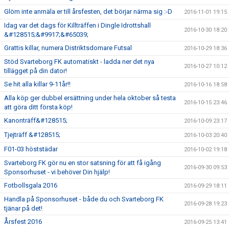
Glöm inte anmäla er till årsfesten, det börjar närma sig :-D
2016-11-01 19:15
Idag var det dags för Killträffen i Dingle Idrottshall
2016-10-30 18:20
&#128515;&#9917;&#65039;
Grattis killar, numera Distriktsdomare Futsal
2016-10-29 18:36
Stöd Svarteborg FK automatiskt - ladda ner det nya
2016-10-27 10:12
tillägget på din dator!
Se hit alla killar 9-11år!!
2016-10-16 18:58
Alla köp ger dubbel ersättning under hela oktober så testa
2016-10-15 23:46
att göra ditt första köp!
Kanonträff&#128515;
2016-10-09 23:17
Tjejträff &#128515;
2016-10-03 20:40
F01-03 höststädar
2016-10-02 19:18
Svarteborg FK gör nu en stor satsning för att få igång
2016-09-30 09:53
Sponsorhuset - vi behöver Din hjälp!
Fotbollsgala 2016
2016-09-29 18:11
Handla på Sponsorhuset - både du och Svarteborg FK
2016-09-28 19:23
tjänar på det!
Årsfest 2016
2016-09-25 13:41