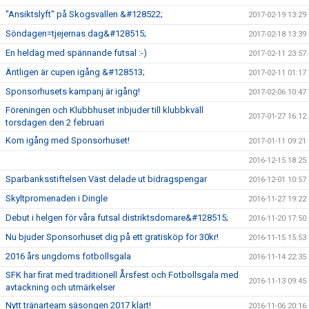
"Ansiktslyft" på Skogsvallen &#128522;
2017-02-19 13:29
Söndagen=tjejernas dag&#128515;
2017-02-18 13:39
En heldag med spännande futsal :-)
2017-02-11 23:57
Äntligen är cupen igång &#128513;
2017-02-11 01:17
Sponsorhusets kampanj är igång!
2017-02-06 10:47
Föreningen och Klubbhuset inbjuder till klubbkväll
2017-01-27 16:12
torsdagen den 2 februari
Kom igång med Sponsorhuset!
2017-01-11 09:21
2016-12-15 18:25
Sparbanksstiftelsen Väst delade ut bidragspengar
2016-12-01 10:57
Skyltpromenaden i Dingle
2016-11-27 19:22
Debut i helgen för våra futsal distriktsdomare&#128515;
2016-11-20 17:50
Nu bjuder Sponsorhuset dig på ett gratisköp för 30kr!
2016-11-15 15:53
2016 års ungdoms fotbollsgala
2016-11-14 22:35
SFK har firat med traditionell Årsfest och Fotbollsgala med
2016-11-13 09:45
avtackning och utmärkelser
Nytt tränarteam säsongen 2017 klart!
2016-11-06 20:16