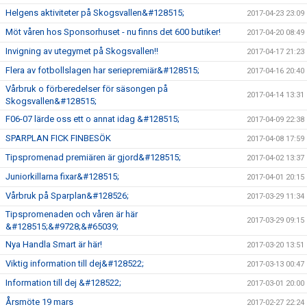
Helgens aktiviteter på Skogsvallen&#128515;
2017-04-23 23:09
Möt våren hos Sponsorhuset - nu finns det 600 butiker!
2017-04-20 08:49
Invigning av utegymet på Skogsvallen!!
2017-04-17 21:23
Flera av fotbollslagen har seriepremiär&#128515;
2017-04-16 20:40
Vårbruk o förberedelser för säsongen på
2017-04-14 13:31
Skogsvallen&#128515;
F06-07 lärde oss ett o annat idag &#128515;
2017-04-09 22:38
SPARPLAN FICK FINBESÖK
2017-04-08 17:59
Tipspromenad premiären är gjord&#128515;
2017-04-02 13:37
Juniorkillarna fixar&#128515;
2017-04-01 20:15
Vårbruk på Sparplan&#128526;
2017-03-29 11:34
Tipspromenaden och våren är här
2017-03-29 09:15
&#128515;&#9728;&#65039;
Nya Handla Smart är här!
2017-03-20 13:51
Viktig information till dej&#128522;
2017-03-13 00:47
Information till dej &#128522;
2017-03-01 20:00
Årsmöte 19 mars
2017-02-27 22:24