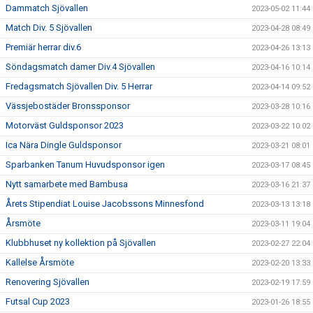
Dammatch Sjövallen
2023-05-02 11:44
Match Div. 5 Sjövallen
2023-04-28 08:49
Premiär herrar div.6
2023-04-26 13:13
Söndagsmatch damer Div.4 Sjövallen
2023-04-16 10:14
Fredagsmatch Sjövallen Div. 5 Herrar
2023-04-14 09:52
Vässjebostäder Bronssponsor
2023-03-28 10:16
Motorväst Guldsponsor 2023
2023-03-22 10:02
Ica Nära Dingle Guldsponsor
2023-03-21 08:01
Sparbanken Tanum Huvudsponsor igen
2023-03-17 08:45
Nytt samarbete med Bambusa
2023-03-16 21:37
Årets Stipendiat Louise Jacobssons Minnesfond
2023-03-13 13:18
Årsmöte
2023-03-11 19:04
Klubbhuset ny kollektion på Sjövallen
2023-02-27 22:04
Kallelse Årsmöte
2023-02-20 13:33
Renovering Sjövallen
2023-02-19 17:59
Futsal Cup 2023
2023-01-26 18:55