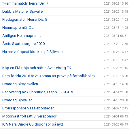
"Hemmamatch" herrar Div. 7
2021-08-29 13:10
Dubbla Matcher Sjövallen
2021-08-22 13:48
Fredagsmatch Herrar Div. 5
2021-08-20 11:03
Hemmapremiär Dam
2021-08-15 11:08
Äntligen Hemmapremiär
2021-08-11 06:51
Årets Svarteborgare 2020
2021-07-22 17:36
Nu har vi öppnat kiosken på Sjövallen
2021-06-23 16:47
2021-06-16 14:47
Köp en EM-tröja och stötta Svarteborg FK
2021-05-25 21:15
Barn födda 2016 är välkomna att prova på fotboll/bollek!
2021-05-13 16:00
Fixardag Skogsvallen
2021-04-18 14:38
Renovering av klubbstuga, Etapp 1 - KLART!
2021-04-14 21:58
Fixardag Sjövallen
2021-04-10 20:08
Bronssponsor Vässjebostäder
2021-04-09 12:45
Motorväst fortsatt Silversponsor
2021-04-01 06:43
ICA Nära Dingle Guldsponsor på nytt
2021-03-25 06:49