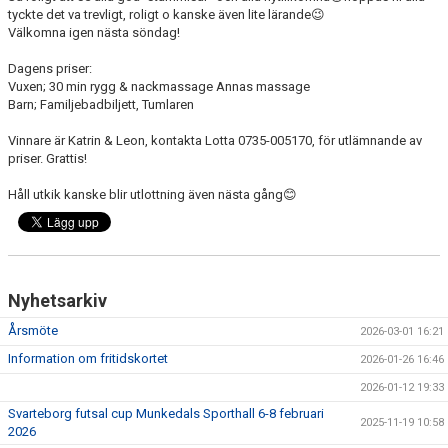
KONSTGRÄS
tyckte det va trevligt, roligt o kanske även lite lärande😉
Välkomna igen nästa söndag!
SPONSORHUSET
Dagens priser:
Vuxen; 30 min rygg & nackmassage Annas massage
GRÄSROTEN
Barn; Familjebadbiljett, Tumlaren
Vinnare är Katrin & Leon, kontakta Lotta 0735-005170, för utlämnande av
priser. Grattis!
Håll utkik kanske blir utlottning även nästa gång😊
Nyhetsarkiv
Årsmöte
2026-03-01 16:21
Information om fritidskortet
2026-01-26 16:46
2026-01-12 19:33
Svarteborg futsal cup Munkedals Sporthall 6-8 februari
2025-11-19 10:58
2026