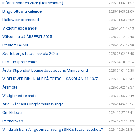
Inför säsongen 2026 (Herrseniorer).
2025-11-06 11:57
Bingolottos julkalender
2025-11-05 21:09
Halloweenpromenad
2025-11-03 08:02
Viktigt meddelande!
2025-10-11 17:13
Välkomna på ÅRSFEST 2025!
2025-09-12 19:48
Ett stort TACK!!
2025-05-14 19:30
Svarteborgs fotbollsskola 2025
2025-05-02 18:45
Facit tipspromenad!
2025-04-18 18:14
Årets Stipendiat Louise Jacobssons Minnesfond
2025-04-01 19:38
VI BEHÖVER DIN HJÄLP PÅ FOTBOLLSSKOLAN 11-13/7
2025-03-16 09:47
Årsmöte
2025-03-02 19:37
Viktigt meddelande
2025-02-05 20:49
Är du vår nästa ungdomsansvarig?
2025-01-06 10:14
Om klubben
2024-12-27 15:41
Partnerskap
2024-12-27 15:39
Vill du bli barn-/ungdomsansvarig i SFK:s fotbollsutskott?
2024-12-26 21:34