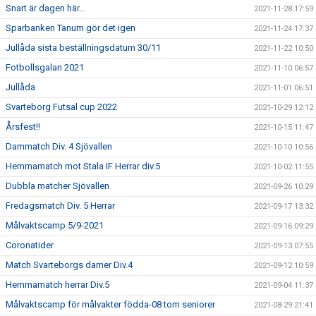
Snart är dagen här…
2021-11-28 17:59
Sparbanken Tanum gör det igen
2021-11-24 17:37
Jullåda sista beställningsdatum 30/11
2021-11-22 10:50
Fotbollsgalan 2021
2021-11-10 06:57
Jullåda
2021-11-01 06:51
Svarteborg Futsal cup 2022
2021-10-29 12:12
Årsfest!!
2021-10-15 11:47
Dammatch Div. 4 Sjövallen
2021-10-10 10:56
Hemmamatch mot Stala IF Herrar div.5
2021-10-02 11:55
Dubbla matcher Sjövallen
2021-09-26 10:29
Fredagsmatch Div. 5 Herrar
2021-09-17 13:32
Målvaktscamp 5/9-2021
2021-09-16 09:29
Coronatider
2021-09-13 07:55
Match Svarteborgs damer Div.4
2021-09-12 10:59
Hemmamatch herrar Div.5
2021-09-04 11:37
Målvaktscamp för målvakter födda-08 tom seniorer
2021-08-29 21:41