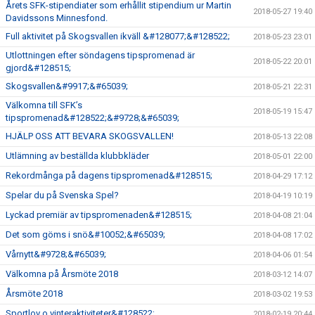
Årets SFK-stipendiater som erhållit stipendium ur Martin
2018-05-27 19:40
Davidssons Minnesfond.
Full aktivitet på Skogsvallen ikväll &#128077;&#128522;
2018-05-23 23:01
Utlottningen efter söndagens tipspromenad är
2018-05-22 20:01
gjord&#128515;
Skogsvallen&#9917;&#65039;
2018-05-21 22:31
Välkomna till SFK’s
2018-05-19 15:47
tipspromenad&#128522;&#9728;&#65039;
HJÄLP OSS ATT BEVARA SKOGSVALLEN!
2018-05-13 22:08
Utlämning av beställda klubbkläder
2018-05-01 22:00
Rekordmånga på dagens tipspromenad&#128515;
2018-04-29 17:12
Spelar du på Svenska Spel?
2018-04-19 10:19
Lyckad premiär av tipspromenaden&#128515;
2018-04-08 21:04
Det som göms i snö&#10052;&#65039;
2018-04-08 17:02
Vårnytt&#9728;&#65039;
2018-04-06 01:54
Välkomna på Årsmöte 2018
2018-03-12 14:07
Årsmöte 2018
2018-03-02 19:53
Sportlov o vinteraktiviteter&#128522;
2018-02-19 20:44