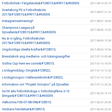
Fotbollsfest i Färgelanda&#128515;&#9917;&#65039;
2017-08-10 20:19
Svarteborg FK:s Fotbollsskola
2017-08-07 21:31
2017&#128515;&#9917;&#65039;
Instagramsutmaning!!
2017-08-07 18:00
Champions League på
2017-08-06 13:53
Sjövallen&#128515;&#9917;&#65039;
Nu är vi igång, Fotbollsskolan
2017-08-04 10:58
2017&#128515;&#9917;&#65039;
Ungdomliga ideella krafter&#128515;
2017-08-02 19:26
Brevutskick ang medlems- och träningsavgifter
2017-07-19 09:48
Gothia Cup here we come&#128515;
2017-07-16 18:39
Lördagmiddag i Dingle&#128522;
2017-07-15 15:32
Lördagmorgon i Hällevadsholm&#128522;
2017-07-15 13:42
Information om "Projekt Grönytor" på Sjövallen
2017-07-12 20:24
Se hit alla fotbollstokiga o fotbollsnyfikna 5-13
2017-06-25 14:13
åringar&#128515;&#9917;&#65039;
Välkomna F06-07-08-09&#128515;
2017-06-07 20:45
Veckans händelser&#128515;
2017-06-05 22:42