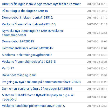
OBS!!! Målningen inställd pga vädret, nytt tillfälle kommer
2017-06-04 16:18
På söndag är det dags&#128515;
2017-06-02 20:19
Domardebut i helgen igen&#128515;
2017-06-01 21:10
Veckans "hemma"händelser&#128515;
2017-05-31 21:18
Ny vecka nya utmaningar&#128515;veckans
2017-05-22 22:51
hemmahändelser
Domardebut&#128515;
2017-05-21 19:04
Hemmahändelser i veckan&#128515;
2017-05-16 17:02
Medlems- och träningsavgifter 2017
2017-05-13 13:48
Veckans "hemmahändelser"&#128515;
2017-05-08 23:21
Varför??
2017-05-04 22:40
Då var det måndag igen!
2017-05-01 15:52
Invigning av nya bänkarna på damernas match&#128522;
2017-04-30 14:23
Dam o herr seniorer igång på fixardagen&#128515;
2017-04-29 18:17
Matchen SFK-Skärhamn flyttad till Sparplan p.g.a. all
2017-04-28 18:05
nederbörd
Veckans händelser på hemmaplan&#128515;
2017-04-24 22:53