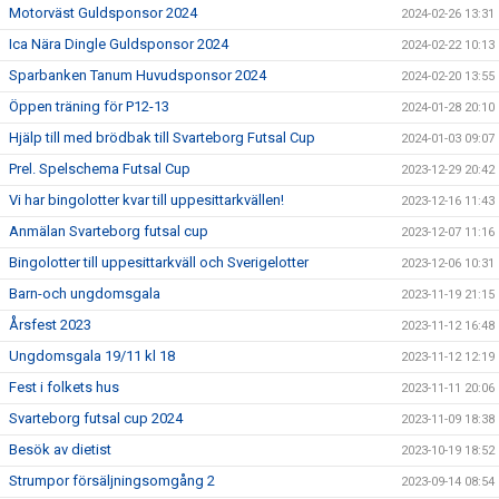
Motorväst Guldsponsor 2024
2024-02-26 13:31
Ica Nära Dingle Guldsponsor 2024
2024-02-22 10:13
Sparbanken Tanum Huvudsponsor 2024
2024-02-20 13:55
Öppen träning för P12-13
2024-01-28 20:10
Hjälp till med brödbak till Svarteborg Futsal Cup
2024-01-03 09:07
Prel. Spelschema Futsal Cup
2023-12-29 20:42
Vi har bingolotter kvar till uppesittarkvällen!
2023-12-16 11:43
Anmälan Svarteborg futsal cup
2023-12-07 11:16
Bingolotter till uppesittarkväll och Sverigelotter
2023-12-06 10:31
Barn-och ungdomsgala
2023-11-19 21:15
Årsfest 2023
2023-11-12 16:48
Ungdomsgala 19/11 kl 18
2023-11-12 12:19
Fest i folkets hus
2023-11-11 20:06
Svarteborg futsal cup 2024
2023-11-09 18:38
Besök av dietist
2023-10-19 18:52
Strumpor försäljningsomgång 2
2023-09-14 08:54