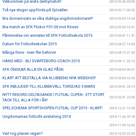
Välkommen på årets derbymatch!
2015-05-26 03:00
Två nya stugor uppförda på Sjövallen
2015-05-17 00:55
Bra domarinsats av våra duktiga ungdomsdomare!!!
2015-05-03 14:54
Bra match av SFK Flickor F01-03 mot Rössö
2015-05-03 14:51
Påminnelse om anmälan till SFK Fotbollsskola 2015
2015-05-01 11:31
Datum för Fotbollsskolan 2015
2015-04-27 14:00
Många finns - men fler behövs!
2015-04-15 21:50
HÄNG MED - BLI SVARTEBORG-COACH 2015
2015-04-11 22:13
SFK ÖNSKAR ALLA EN GLAD PÅSK
2015-04-03 00:31
KLART ATT BESTÄLLA VIA KLUBBENS NYA WEBSHOP
2015-03-09 16:35
SFK INBJUDER TILL KLUBBKVÄLL TORSDAG 5 MARS
2015-03-01 23:19
NYTT REKORD-DELTAGANDE I FUTSAL CUPEN - ETT STORT
2015-02-01 22:00
TACK TILL ALLA FÖR I ÅR!
SPELSCHEMA SPORTSHOPEN FUTSAL CUP 2015 - KLART!
2014-12-21 15:58
Ungdomarnas fotbolls avslutning 2014
2014-11-26 20:18
2014-11-09 16:45
Vart tog planen vägen?
2014-10-29 22:03