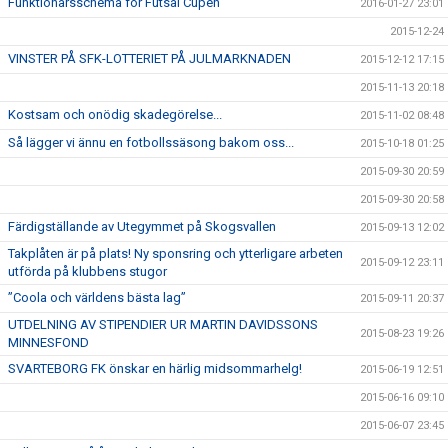
Funktionärsschema för Futsal Cupen
2016-01-27 23:01
2015-12-24
VINSTER PÅ SFK-LOTTERIET PÅ JULMARKNADEN
2015-12-12 17:15
2015-11-13 20:18
Kostsam och onödig skadegörelse...
2015-11-02 08:48
Så lägger vi ännu en fotbollssäsong bakom oss...
2015-10-18 01:25
2015-09-30 20:59
2015-09-30 20:58
Färdigställande av Utegymmet på Skogsvallen
2015-09-13 12:02
Takplåten är på plats! Ny sponsring och ytterligare arbeten
2015-09-12 23:11
utförda på klubbens stugor
”Coola och världens bästa lag”
2015-09-11 20:37
UTDELNING AV STIPENDIER UR MARTIN DAVIDSSONS
2015-08-23 19:26
MINNESFOND
SVARTEBORG FK önskar en härlig midsommarhelg!
2015-06-19 12:51
2015-06-16 09:10
2015-06-07 23:45