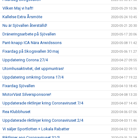
Vilken Maj vi haft!
2020-05-29 10:36
Kallelse Extra Årsmöte
2020-05-24 10:45
Nu är Sjövallen återställd!
2020-05-21 20:30
Dräneringsarbete på Sjövallen
2020-05-17 20:06
Pant-knapp ICA Nära Arwidssons
2020-05-08 11:42
Fixardag på Skogsvallen 30 maj
2020-05-06 11:27
Uppdatering Corona 27/4
2020-04-27 09:55
Utomhusaktivitet, det uppmuntras!
2020-04-23 09:15
Uppdatering omkring Corona 17/4
2020-04-17 19:22
Fixardag Sjövallen
2020-04-10 18:45
MotorVäst Silversponsorer!
2020-04-08 13:20
Uppdaterade riktlinjer kring Coronaviruset 7/4
2020-04-07 14:45
Rea Klubbhuset
2020-04-06 07:06
Uppdaterade riktlinjer kring Coronaviruset 2/4
2020-04-03 11:46
Vi säljer Sportlotten + Lokala Rabatter
2020-04-02 13:01
Riktlinjer ang Coronaviruset 31/3
2020-03-31 21:18