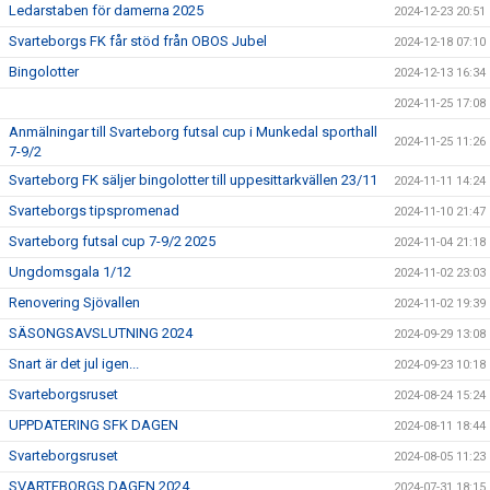
Ledarstaben för damerna 2025
2024-12-23 20:51
Svarteborgs FK får stöd från OBOS Jubel
2024-12-18 07:10
Bingolotter
2024-12-13 16:34
2024-11-25 17:08
Anmälningar till Svarteborg futsal cup i Munkedal sporthall
2024-11-25 11:26
7-9/2
Svarteborg FK säljer bingolotter till uppesittarkvällen 23/11
2024-11-11 14:24
Svarteborgs tipspromenad
2024-11-10 21:47
Svarteborg futsal cup 7-9/2 2025
2024-11-04 21:18
Ungdomsgala 1/12
2024-11-02 23:03
Renovering Sjövallen
2024-11-02 19:39
SÄSONGSAVSLUTNING 2024
2024-09-29 13:08
Snart är det jul igen...
2024-09-23 10:18
Svarteborgsruset
2024-08-24 15:24
UPPDATERING SFK DAGEN
2024-08-11 18:44
Svarteborgsruset
2024-08-05 11:23
SVARTEBORGS DAGEN 2024
2024-07-31 18:15