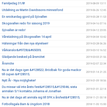
Familjedag 31/8!
2019-08-09 13:11
Utdelning av Martin Davidssons minnesfond
2019-06-26 12:45
En snickardag gjord på Sjövallen
2019-05-28 11:53
Skogsvallen redo för säsong 2019
2019-04-16 07:16
Sjövallen är redo!
2019-04-12 23:05
Vårstädning på Skogsvallen 14 april
2019-04-04 10:42
Hälsningar från den nya styrelsen!
2019-03-28 06:26
Vårkänslor&#9728;&#65039;
2019-03-10 16:52
Glädjande besked på årsmötet
2019-03-03 21:56
Årsmöte
2019-02-07 22:34
Nu är det dags igen &#128522; Brödbak för goda mackor
2019-01-14 21:25
till cupen &#128515;
Nytt År - Nya möjligheter!
2019-01-09 18:56
Du missar väl inte årets fest&#128515;&#129346; sista
2019-01-01 22:14
anmälan 5/1 kontakta Johanna el Jonathan
Nu är det dags att anmäla sig till SFK:s årsfest&#128515;
2018-11-21 00:18
Fotbollsgala Barn & Ungdom 2018
2018-11-05 15:00