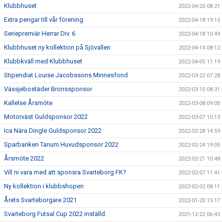
Klubbhuset
2022-04-20 08:21
Extra pengar till vår förening
2022-04-18 19:15
Seriepremiär Herrar Div. 6
2022-04-18 10:49
Klubbhuset ny kollektion på Sjövallen
2022-04-14 08:12
Klubbkväll med Klubbhuset
2022-04-05 11:19
Stipendiat Louise Jacobssons Minnesfond
2022-03-22 07:28
Vässjebostäder Bronssponsor
2022-03-10 08:31
Kallelse Årsmöte
2022-03-08 09:00
Motorväst Guldsponsor 2022
2022-03-07 10:13
Ica Nära Dingle Guldsponsor 2022
2022-02-28 14:59
Sparbanken Tanum Huvudsponsor 2022
2022-02-24 19:05
Årsmöte 2022
2022-02-21 10:48
Vill ni vara med att sponsra Svarteborg FK?
2022-02-07 11:41
Ny kollektion i klubbshopen
2022-02-02 08:11
Årets Svarteborgare 2021
2022-01-20 15:17
Svarteborg Futsal Cup 2022 inställd.
2021-12-22 06:45