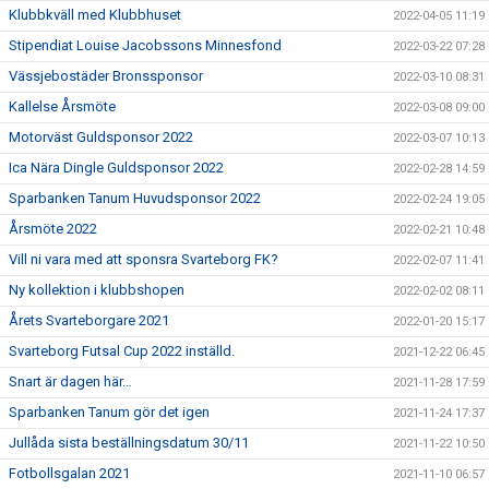
Klubbkväll med Klubbhuset
2022-04-05 11:19
Stipendiat Louise Jacobssons Minnesfond
2022-03-22 07:28
Vässjebostäder Bronssponsor
2022-03-10 08:31
Kallelse Årsmöte
2022-03-08 09:00
Motorväst Guldsponsor 2022
2022-03-07 10:13
Ica Nära Dingle Guldsponsor 2022
2022-02-28 14:59
Sparbanken Tanum Huvudsponsor 2022
2022-02-24 19:05
Årsmöte 2022
2022-02-21 10:48
Vill ni vara med att sponsra Svarteborg FK?
2022-02-07 11:41
Ny kollektion i klubbshopen
2022-02-02 08:11
Årets Svarteborgare 2021
2022-01-20 15:17
Svarteborg Futsal Cup 2022 inställd.
2021-12-22 06:45
Snart är dagen här…
2021-11-28 17:59
Sparbanken Tanum gör det igen
2021-11-24 17:37
Jullåda sista beställningsdatum 30/11
2021-11-22 10:50
Fotbollsgalan 2021
2021-11-10 06:57