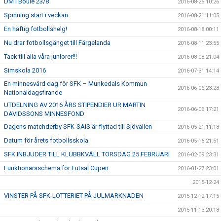
DM i Boule 23/8
2016-08-25 10:26
Spinning start i veckan
2016-08-21 11:05
En häftig fotbollshelg!
2016-08-18 00:11
Nu drar fotbollsgänget till Färgelanda
2016-08-11 23:55
Tack till alla våra juniorer!!!
2016-08-08 21:04
Simskola 2016
2016-07-31 14:14
En minnesvärd dag för SFK – Munkedals Kommun
2016-06-06 23:28
Nationaldagsfirande
UTDELNING AV 2016 ÅRS STIPENDIER UR MARTIN
2016-06-06 17:21
DAVIDSSONS MINNESFOND
Dagens matchderby SFK-SAIS är flyttad till Sjövallen
2016-05-21 11:18
Datum för årets fotbollsskola
2016-05-16 21:51
SFK INBJUDER TILL KLUBBKVÄLL TORSDAG 25 FEBRUARI
2016-02-09 23:31
Funktionärsschema för Futsal Cupen
2016-01-27 23:01
2015-12-24
VINSTER PÅ SFK-LOTTERIET PÅ JULMARKNADEN
2015-12-12 17:15
2015-11-13 20:18