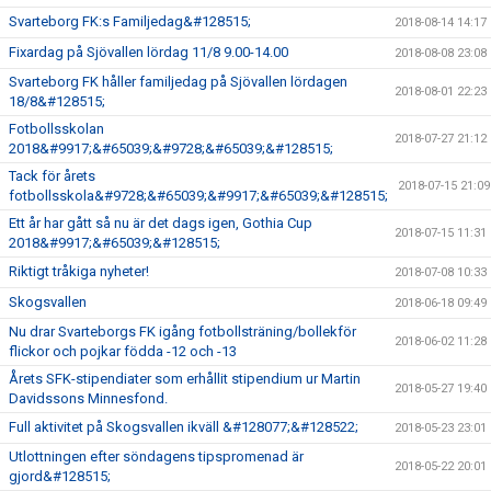
Svarteborg FK:s Familjedag&#128515;
2018-08-14 14:17
Fixardag på Sjövallen lördag 11/8 9.00-14.00
2018-08-08 23:08
Svarteborg FK håller familjedag på Sjövallen lördagen
2018-08-01 22:23
18/8&#128515;
Fotbollsskolan
2018-07-27 21:12
2018&#9917;&#65039;&#9728;&#65039;&#128515;
Tack för årets
2018-07-15 21:09
fotbollsskola&#9728;&#65039;&#9917;&#65039;&#128515;
Ett år har gått så nu är det dags igen, Gothia Cup
2018-07-15 11:31
2018&#9917;&#65039;&#128515;
Riktigt tråkiga nyheter!
2018-07-08 10:33
Skogsvallen
2018-06-18 09:49
Nu drar Svarteborgs FK igång fotbollsträning/bollekför
2018-06-02 11:28
flickor och pojkar födda -12 och -13
Årets SFK-stipendiater som erhållit stipendium ur Martin
2018-05-27 19:40
Davidssons Minnesfond.
Full aktivitet på Skogsvallen ikväll &#128077;&#128522;
2018-05-23 23:01
Utlottningen efter söndagens tipspromenad är
2018-05-22 20:01
gjord&#128515;