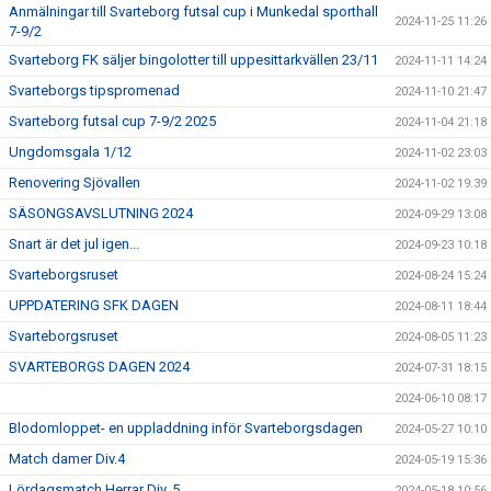
Anmälningar till Svarteborg futsal cup i Munkedal sporthall
2024-11-25 11:26
7-9/2
Svarteborg FK säljer bingolotter till uppesittarkvällen 23/11
2024-11-11 14:24
Svarteborgs tipspromenad
2024-11-10 21:47
Svarteborg futsal cup 7-9/2 2025
2024-11-04 21:18
Ungdomsgala 1/12
2024-11-02 23:03
Renovering Sjövallen
2024-11-02 19:39
SÄSONGSAVSLUTNING 2024
2024-09-29 13:08
Snart är det jul igen...
2024-09-23 10:18
Svarteborgsruset
2024-08-24 15:24
UPPDATERING SFK DAGEN
2024-08-11 18:44
Svarteborgsruset
2024-08-05 11:23
SVARTEBORGS DAGEN 2024
2024-07-31 18:15
2024-06-10 08:17
Blodomloppet- en uppladdning inför Svarteborgsdagen
2024-05-27 10:10
Match damer Div.4
2024-05-19 15:36
Lördagsmatch Herrar Div. 5
2024-05-18 10:56