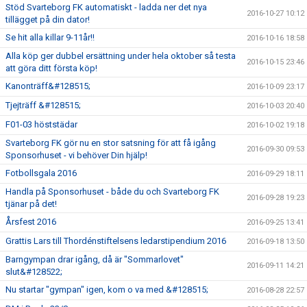
Stöd Svarteborg FK automatiskt - ladda ner det nya
2016-10-27 10:12
tillägget på din dator!
Se hit alla killar 9-11år!!
2016-10-16 18:58
Alla köp ger dubbel ersättning under hela oktober så testa
2016-10-15 23:46
att göra ditt första köp!
Kanonträff&#128515;
2016-10-09 23:17
Tjejträff &#128515;
2016-10-03 20:40
F01-03 höststädar
2016-10-02 19:18
Svarteborg FK gör nu en stor satsning för att få igång
2016-09-30 09:53
Sponsorhuset - vi behöver Din hjälp!
Fotbollsgala 2016
2016-09-29 18:11
Handla på Sponsorhuset - både du och Svarteborg FK
2016-09-28 19:23
tjänar på det!
Årsfest 2016
2016-09-25 13:41
Grattis Lars till Thordénstiftelsens ledarstipendium 2016
2016-09-18 13:50
Barngympan drar igång, då är "Sommarlovet"
2016-09-11 14:21
slut&#128522;
Nu startar "gympan" igen, kom o va med &#128515;
2016-08-28 22:57