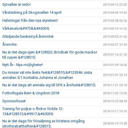
Sjövallen är redo!
2019-04-12 23:05
Vårstädning på Skogsvallen 14 april
2019-04-04 10:42
Hälsningar från den nya styrelsen!
2019-03-28 06:26
Vårkänslor&#9728;&#65039;
2019-03-10 16:52
Glädjande besked på årsmötet
2019-03-03 21:56
Årsmöte
2019-02-07 22:34
Nu är det dags igen &#128522; Brödbak för goda mackor
2019-01-14 21:25
till cupen &#128515;
Nytt År - Nya möjligheter!
2019-01-09 18:56
Du missar väl inte årets fest&#128515;&#129346; sista
2019-01-01 22:14
anmälan 5/1 kontakta Johanna el Jonathan
Nu är det dags att anmäla sig till SFK:s årsfest&#128515;
2018-11-21 00:18
Fotbollsgala Barn & Ungdom 2018
2018-11-05 15:00
Sponsorhuset
2018-10-23 08:49
Träning för pojkar o flickor födda 12-
2018-10-17 19:16
13&#128515;&#9917;&#65039;
Nu är det dags för försäljning av höstens omgång
2018-09-19 19:30
idrottsrabatthäften&#128515;