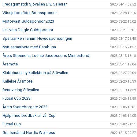
Fredagsmatch Sjövallen Div. 5 Herrar
2023-04-14 09:52
Vässjebostäder Bronssponsor
2023-03-28 10:16
Motorväst Guldsponsor 2023
2023-03-22 10:02
Ica Nära Dingle Guldsponsor
2023-03-21 08:01
Sparbanken Tanum Huvudsponsor igen
2023-03-17 08:45
Nytt samarbete med Bambusa
2023-03-16 21:37
Årets Stipendiat Louise Jacobssons Minnesfond
2023-03-13 13:18
Årsmöte
2023-03-11 19:04
Klubbhuset ny kollektion på Sjövallen
2023-02-27 22:04
Kallelse Årsmöte
2023-02-20 13:33
Renovering Sjövallen
2023-02-19 17:59
Futsal Cup 2023
2023-01-26 18:55
Årets Svarteborgare 2022
2023-01-05 18:01
Hjälp med brödbak till vår Cup
2023-01-03 14:05
Futsal Cup
2023-01-02 21:11
Gratismånad Nordic Wellness
2022-12-15 09:27