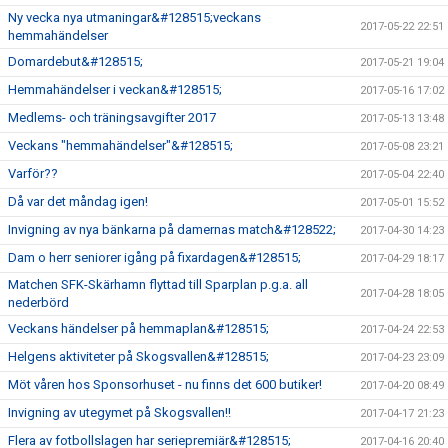
Ny vecka nya utmaningar&#128515;veckans
2017-05-22 22:51
hemmahändelser
Domardebut&#128515;
2017-05-21 19:04
Hemmahändelser i veckan&#128515;
2017-05-16 17:02
Medlems- och träningsavgifter 2017
2017-05-13 13:48
Veckans "hemmahändelser"&#128515;
2017-05-08 23:21
Varför??
2017-05-04 22:40
Då var det måndag igen!
2017-05-01 15:52
Invigning av nya bänkarna på damernas match&#128522;
2017-04-30 14:23
Dam o herr seniorer igång på fixardagen&#128515;
2017-04-29 18:17
Matchen SFK-Skärhamn flyttad till Sparplan p.g.a. all
2017-04-28 18:05
nederbörd
Veckans händelser på hemmaplan&#128515;
2017-04-24 22:53
Helgens aktiviteter på Skogsvallen&#128515;
2017-04-23 23:09
Möt våren hos Sponsorhuset - nu finns det 600 butiker!
2017-04-20 08:49
Invigning av utegymet på Skogsvallen!!
2017-04-17 21:23
Flera av fotbollslagen har seriepremiär&#128515;
2017-04-16 20:40