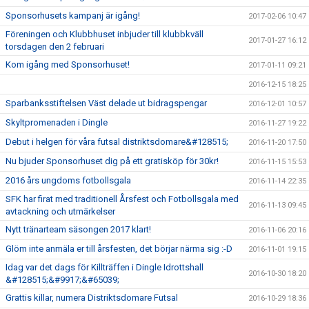
Sponsorhusets kampanj är igång!
2017-02-06 10:47
Föreningen och Klubbhuset inbjuder till klubbkväll
2017-01-27 16:12
torsdagen den 2 februari
Kom igång med Sponsorhuset!
2017-01-11 09:21
2016-12-15 18:25
Sparbanksstiftelsen Väst delade ut bidragspengar
2016-12-01 10:57
Skyltpromenaden i Dingle
2016-11-27 19:22
Debut i helgen för våra futsal distriktsdomare&#128515;
2016-11-20 17:50
Nu bjuder Sponsorhuset dig på ett gratisköp för 30kr!
2016-11-15 15:53
2016 års ungdoms fotbollsgala
2016-11-14 22:35
SFK har firat med traditionell Årsfest och Fotbollsgala med
2016-11-13 09:45
avtackning och utmärkelser
Nytt tränarteam säsongen 2017 klart!
2016-11-06 20:16
Glöm inte anmäla er till årsfesten, det börjar närma sig :-D
2016-11-01 19:15
Idag var det dags för Killträffen i Dingle Idrottshall
2016-10-30 18:20
&#128515;&#9917;&#65039;
Grattis killar, numera Distriktsdomare Futsal
2016-10-29 18:36