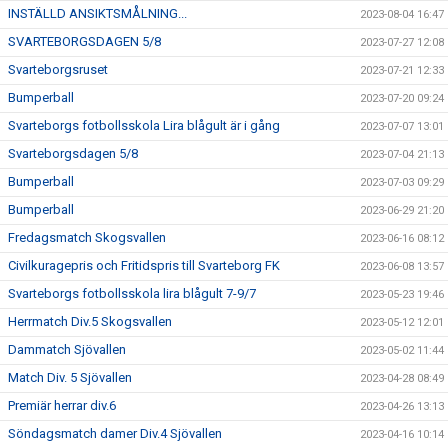
INSTÄLLD ANSIKTSMÅLNING...
2023-08-04 16:47
SVARTEBORGSDAGEN 5/8
2023-07-27 12:08
Svarteborgsruset
2023-07-21 12:33
Bumperball
2023-07-20 09:24
Svarteborgs fotbollsskola Lira blågult är i gång
2023-07-07 13:01
Svarteborgsdagen 5/8
2023-07-04 21:13
Bumperball
2023-07-03 09:29
Bumperball
2023-06-29 21:20
Fredagsmatch Skogsvallen
2023-06-16 08:12
Civilkuragepris och Fritidspris till Svarteborg FK
2023-06-08 13:57
Svarteborgs fotbollsskola lira blågult 7-9/7
2023-05-23 19:46
Herrmatch Div.5 Skogsvallen
2023-05-12 12:01
Dammatch Sjövallen
2023-05-02 11:44
Match Div. 5 Sjövallen
2023-04-28 08:49
Premiär herrar div.6
2023-04-26 13:13
Söndagsmatch damer Div.4 Sjövallen
2023-04-16 10:14