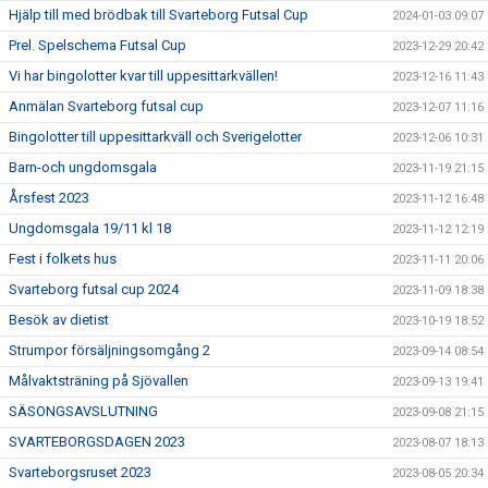
Hjälp till med brödbak till Svarteborg Futsal Cup
2024-01-03 09:07
Prel. Spelschema Futsal Cup
2023-12-29 20:42
Vi har bingolotter kvar till uppesittarkvällen!
2023-12-16 11:43
Anmälan Svarteborg futsal cup
2023-12-07 11:16
Bingolotter till uppesittarkväll och Sverigelotter
2023-12-06 10:31
Barn-och ungdomsgala
2023-11-19 21:15
Årsfest 2023
2023-11-12 16:48
Ungdomsgala 19/11 kl 18
2023-11-12 12:19
Fest i folkets hus
2023-11-11 20:06
Svarteborg futsal cup 2024
2023-11-09 18:38
Besök av dietist
2023-10-19 18:52
Strumpor försäljningsomgång 2
2023-09-14 08:54
Målvaktsträning på Sjövallen
2023-09-13 19:41
SÄSONGSAVSLUTNING
2023-09-08 21:15
SVARTEBORGSDAGEN 2023
2023-08-07 18:13
Svarteborgsruset 2023
2023-08-05 20:34