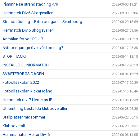
Påminnelse strandstädning 4/9
2022-09-03 19:21
Herrmatch Div.6 Skogsvallen
2022-09-03 09:06
Strandstädning = Extra pengar till Svarteborg
2022-08-29 15:59
Herrmatch Div 6 Skogsvallen
2022-08-27 09:56
Anmälan fotboll PF -17
2022-08-19 13:19
Nytt pengaregn över vår förening?
2022-08-17 08:35
STORT TACK!
2022-08-14 18:15
INSTÄLLD JUNIORMATCH
2022-08-12 20:13
SVARTEBORGS DAGEN
2022-08-04 16:29
Fotbollsskolan 2022
2022-07-17 20:39
Fotbollsskolan kickar igång.
2022-07-15 16:46
Herrmatch div. 7 Hedekas IP
2022-07-06 12:39
Uthämtning beställda klubboveraller
2022-06-28 06:38
Ställplatser midsommar
2022-06-22 06:15
Klubboverall
2022-06-20 07:37
Hemmamatch Herrar Div. 6
2022-06-06 11:05