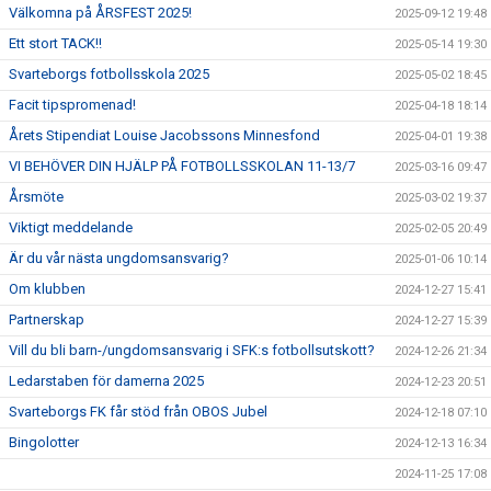
Välkomna på ÅRSFEST 2025!
2025-09-12 19:48
Ett stort TACK!!
2025-05-14 19:30
Svarteborgs fotbollsskola 2025
2025-05-02 18:45
Facit tipspromenad!
2025-04-18 18:14
Årets Stipendiat Louise Jacobssons Minnesfond
2025-04-01 19:38
VI BEHÖVER DIN HJÄLP PÅ FOTBOLLSSKOLAN 11-13/7
2025-03-16 09:47
Årsmöte
2025-03-02 19:37
Viktigt meddelande
2025-02-05 20:49
Är du vår nästa ungdomsansvarig?
2025-01-06 10:14
Om klubben
2024-12-27 15:41
Partnerskap
2024-12-27 15:39
Vill du bli barn-/ungdomsansvarig i SFK:s fotbollsutskott?
2024-12-26 21:34
Ledarstaben för damerna 2025
2024-12-23 20:51
Svarteborgs FK får stöd från OBOS Jubel
2024-12-18 07:10
Bingolotter
2024-12-13 16:34
2024-11-25 17:08