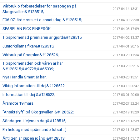
Vårbruk o förberedelser för säsongen på
2017-04-14 13:31
Skogsvallen&#128515;
F06-07 lärde oss ett o annat idag &#128515;
2017-04-09 22:38
SPARPLAN FICK FINBESÖK
2017-04-08 17:59
Tipspromenad premiären är gjord&#128515;
2017-04-02 13:37
Juniorkillarna fixar&#128515;
2017-04-01 20:15
Vårbruk på Sparplan&#128526;
2017-03-29 11:34
Tipspromenaden och våren är här
2017-03-29 09:15
&#128515;&#9728;&#65039;
Nya Handla Smart är här!
2017-03-20 13:51
Viktig information till dej&#128522;
2017-03-13 00:47
Information till dej &#128522;
2017-03-01 20:00
Årsmöte 19 mars
2017-02-27 22:24
"Ansiktslyft" på Skogsvallen &#128522;
2017-02-19 13:29
Söndagen=tjejernas dag&#128515;
2017-02-18 13:39
En heldag med spännande futsal :-)
2017-02-11 23:57
Äntligen är cupen igång &#128513;
2017-02-11 01:17