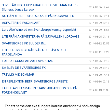
”LIVET ÄR INGET UPPDUKAT BORD - VILL MAN HA ..." -
2014-09-06 12:42
Signerat Jonas Larsson
NU HÄNDER DET STORA SAKER PÅ SKOGSVALLEN...
2014-09-06 10:11
ASFALTERING FAS2 KLART
2014-08-29 23:43
Lars-Åke Winblad om Svarteborgs konstgräsprojekt
2014-08-29 18:54
LITE FRÅN AKTIVITETERNA PÅ SJÖVALLEN I LÖRDAGS
2014-08-25 01:11
SVARTEBORGS FK BJUDER IN...
2014-08-12 22:56
LITE REDOVISNG FRÅN VÅRA CUP-ÄVENTYR I
2014-08-11 10:29
FÄRGELANDA
FOTBOLLSSKOLAN 2014 AVSLUTAD
2014-07-26 18:40
SÅ BLEV DE SVARTEBORGS FK
2014-06-29 21:42
TREVLIG MIDSOMMAR
2014-06-20 14:41
EN REFLEKTION BETR. SVARTEBORGS ARBETE
2014-06-16 07:15
TA DEL AV HUR MARTIN "DAIN" JOHANSSON SER PÅ
2014-06-13 09:35
FÖRENINGSLIVET
FRAMTIDEN - DEN HÄNGER PÅ DIG
2014-06-07 17:47
HÅLL UTKIK!
För att hemsidan ska fungera korrekt använder vi nödvändiga
2014-06-06 21:40