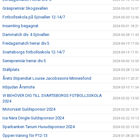
Gräspremiär Skogsvallen
2024-05-03 16:57
Fotbollsskola på Sjövallen 12-14/7
2024-05-03 12:46
Insamling begagnat
2024-05-01 18:21
Dammatch div. 4 Sjövallen
2024-04-28 11:43
Fredagsmatch herrar div.5
2024-04-19 17:00
Svarteborgs fotbollsskola 12-14/7
2024-04-14 17:01
Seriepremiär herrar div.5
2024-04-05 16:50
Ställplats
2024-03-28 12:54
Årets Stipendiat Louise Jacobssons Minnesfond
2024-03-17 20:37
Inbjudan Årsmöte
2024-03-10 11:54
VI BEHÖVER DIG TILL SVARTEBORGS FOTBOLLSSKOLA
2024-02-26 13:50
2024
Motorväst Guldsponsor 2024
2024-02-26 13:31
Ica Nära Dingle Guldsponsor 2024
2024-02-22 10:13
Sparbanken Tanum Huvudsponsor 2024
2024-02-20 13:55
Öppen träning för P12-13
2024-01-28 20:10