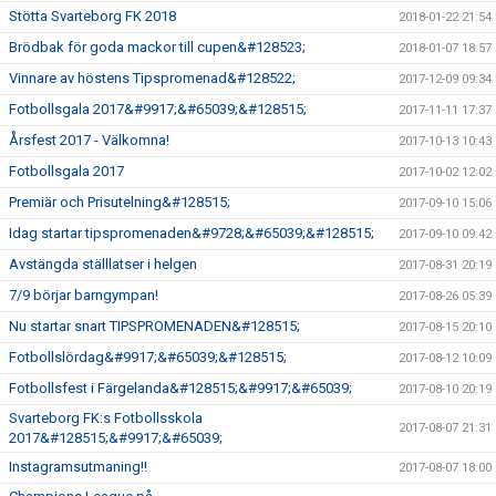
Stötta Svarteborg FK 2018
2018-01-22 21:54
Brödbak för goda mackor till cupen&#128523;
2018-01-07 18:57
Vinnare av höstens Tipspromenad&#128522;
2017-12-09 09:34
Fotbollsgala 2017&#9917;&#65039;&#128515;
2017-11-11 17:37
Årsfest 2017 - Välkomna!
2017-10-13 10:43
Fotbollsgala 2017
2017-10-02 12:02
Premiär och Prisutelning&#128515;
2017-09-10 15:06
Idag startar tipspromenaden&#9728;&#65039;&#128515;
2017-09-10 09:42
Avstängda ställlatser i helgen
2017-08-31 20:19
7/9 börjar barngympan!
2017-08-26 05:39
Nu startar snart TIPSPROMENADEN&#128515;
2017-08-15 20:10
Fotbollslördag&#9917;&#65039;&#128515;
2017-08-12 10:09
Fotbollsfest i Färgelanda&#128515;&#9917;&#65039;
2017-08-10 20:19
Svarteborg FK:s Fotbollsskola
2017-08-07 21:31
2017&#128515;&#9917;&#65039;
Instagramsutmaning!!
2017-08-07 18:00