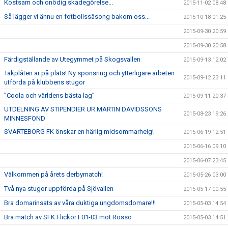
Kostsam och onödig skadegörelse...
2015-11-02 08:48
Så lägger vi ännu en fotbollssäsong bakom oss...
2015-10-18 01:25
2015-09-30 20:59
2015-09-30 20:58
Färdigställande av Utegymmet på Skogsvallen
2015-09-13 12:02
Takplåten är på plats! Ny sponsring och ytterligare arbeten
2015-09-12 23:11
utförda på klubbens stugor
”Coola och världens bästa lag”
2015-09-11 20:37
UTDELNING AV STIPENDIER UR MARTIN DAVIDSSONS
2015-08-23 19:26
MINNESFOND
SVARTEBORG FK önskar en härlig midsommarhelg!
2015-06-19 12:51
2015-06-16 09:10
2015-06-07 23:45
Välkommen på årets derbymatch!
2015-05-26 03:00
Två nya stugor uppförda på Sjövallen
2015-05-17 00:55
Bra domarinsats av våra duktiga ungdomsdomare!!!
2015-05-03 14:54
Bra match av SFK Flickor F01-03 mot Rössö
2015-05-03 14:51