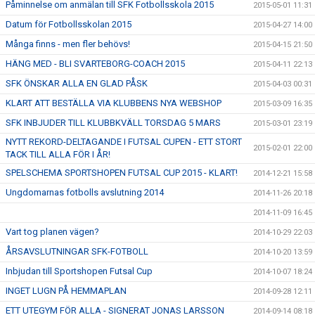
Påminnelse om anmälan till SFK Fotbollsskola 2015
2015-05-01 11:31
Datum för Fotbollsskolan 2015
2015-04-27 14:00
Många finns - men fler behövs!
2015-04-15 21:50
HÄNG MED - BLI SVARTEBORG-COACH 2015
2015-04-11 22:13
SFK ÖNSKAR ALLA EN GLAD PÅSK
2015-04-03 00:31
KLART ATT BESTÄLLA VIA KLUBBENS NYA WEBSHOP
2015-03-09 16:35
SFK INBJUDER TILL KLUBBKVÄLL TORSDAG 5 MARS
2015-03-01 23:19
NYTT REKORD-DELTAGANDE I FUTSAL CUPEN - ETT STORT
2015-02-01 22:00
TACK TILL ALLA FÖR I ÅR!
SPELSCHEMA SPORTSHOPEN FUTSAL CUP 2015 - KLART!
2014-12-21 15:58
Ungdomarnas fotbolls avslutning 2014
2014-11-26 20:18
2014-11-09 16:45
Vart tog planen vägen?
2014-10-29 22:03
ÅRSAVSLUTNINGAR SFK-FOTBOLL
2014-10-20 13:59
Inbjudan till Sportshopen Futsal Cup
2014-10-07 18:24
INGET LUGN PÅ HEMMAPLAN
2014-09-28 12:11
ETT UTEGYM FÖR ALLA - SIGNERAT JONAS LARSSON
2014-09-14 08:18