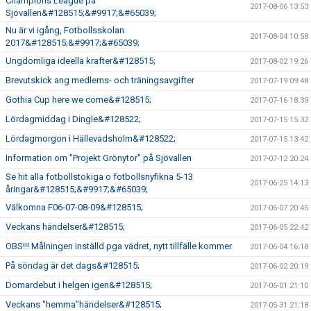
Champions League på
2017-08-06 13:53
Sjövallen&#128515;&#9917;&#65039;
Nu är vi igång, Fotbollsskolan
2017-08-04 10:58
2017&#128515;&#9917;&#65039;
Ungdomliga ideella krafter&#128515;
2017-08-02 19:26
Brevutskick ang medlems- och träningsavgifter
2017-07-19 09:48
Gothia Cup here we come&#128515;
2017-07-16 18:39
Lördagmiddag i Dingle&#128522;
2017-07-15 15:32
Lördagmorgon i Hällevadsholm&#128522;
2017-07-15 13:42
Information om "Projekt Grönytor" på Sjövallen
2017-07-12 20:24
Se hit alla fotbollstokiga o fotbollsnyfikna 5-13
2017-06-25 14:13
åringar&#128515;&#9917;&#65039;
Välkomna F06-07-08-09&#128515;
2017-06-07 20:45
Veckans händelser&#128515;
2017-06-05 22:42
OBS!!! Målningen inställd pga vädret, nytt tillfälle kommer
2017-06-04 16:18
På söndag är det dags&#128515;
2017-06-02 20:19
Domardebut i helgen igen&#128515;
2017-06-01 21:10
Veckans "hemma"händelser&#128515;
2017-05-31 21:18