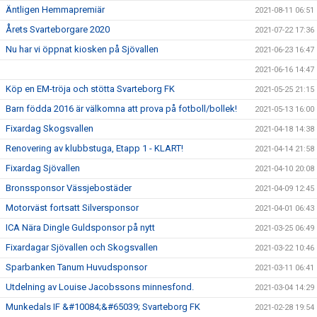
Äntligen Hemmapremiär
2021-08-11 06:51
Årets Svarteborgare 2020
2021-07-22 17:36
Nu har vi öppnat kiosken på Sjövallen
2021-06-23 16:47
2021-06-16 14:47
Köp en EM-tröja och stötta Svarteborg FK
2021-05-25 21:15
Barn födda 2016 är välkomna att prova på fotboll/bollek!
2021-05-13 16:00
Fixardag Skogsvallen
2021-04-18 14:38
Renovering av klubbstuga, Etapp 1 - KLART!
2021-04-14 21:58
Fixardag Sjövallen
2021-04-10 20:08
Bronssponsor Vässjebostäder
2021-04-09 12:45
Motorväst fortsatt Silversponsor
2021-04-01 06:43
ICA Nära Dingle Guldsponsor på nytt
2021-03-25 06:49
Fixardagar Sjövallen och Skogsvallen
2021-03-22 10:46
Sparbanken Tanum Huvudsponsor
2021-03-11 06:41
Utdelning av Louise Jacobssons minnesfond.
2021-03-04 14:29
Munkedals IF &#10084;&#65039; Svarteborg FK
2021-02-28 19:54