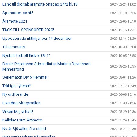
Länk till digitalt årsmöte onsdag 24/2 kl.18
2021-02-21 11:02
Sponsorer, se hit!
2021-02-18 08:26
Årsmöte 2021
2021-02-05 10:10
TACK TILL SPONSORER 2020!
2020-12-16 12:31
Uppdaterade riktlinjer per 14 december
2020-12-14 08:20
Tillsammans!
2020-10-30 08:08
Nystart fotboll flickor 09-11
2020-10-05 08:55
Daniel Pettersson Stipendiat ur Martins Davidsson
2020-08-25 13:35
Minnesfond
Seriematch Div 5 Hemma!
2020-08-04 11:26
Tråkiga nyheter!!
2020-07-17 13:49
Ny ordförande
2020-06-08 13:16
Fixardag Skogsvallen
2020-05-30 21:56
Vilken Maj vi haft!
2020-05-29 10:36
Kallelse Extra Årsmöte
2020-05-24 10:45
Nu är Sjövallen återställd!
2020-05-21 20:30