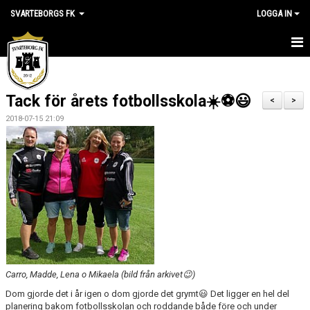
SVARTEBORGS FK
LOGGA IN
HEM
Tack för årets fotbollsskola☀️⚽️😃
NYHETER
<
>
2018-07-15 21:09
OM KLUBBEN
KALENDER
VÅRA LAG
KLUBBSHOP
MEDLEM
Carro, Madde, Lena o Mikaela (bild från arkivet😉)
VÅRA MATCHER
Dom gjorde det i år igen o dom gjorde det grymt😃 Det ligger en hel del
planering bakom fotbollsskolan och roddande både före och under