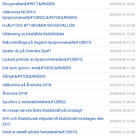
Skogsvallen&#9917;&#65039;
2018-05-21 22:31
Välkomna till SFK’s
2018-05-19 15:47
tipspromenad&#128522;&#9728;&#65039;
HJÄLP OSS ATT BEVARA SKOGSVALLEN!
2018-05-13 22:08
Utlämning av beställda klubbkläder
2018-05-01 22:00
Rekordmånga på dagens tipspromenad&#128515;
2018-04-29 17:12
Spelar du på Svenska Spel?
2018-04-19 10:19
Lyckad premiär av tipspromenaden&#128515;
2018-04-08 21:04
Det som göms i snö&#10052;&#65039;
2018-04-08 17:02
Vårnytt&#9728;&#65039;
2018-04-06 01:54
Välkomna på Årsmöte 2018
2018-03-12 14:07
Årsmöte 2018
2018-03-02 19:53
Sportlov o vinteraktiviteter&#128522;
2018-02-19 20:44
Ni missar väl inte årets klubbkväll på torsdag!!
2018-02-18 20:57
SFK och Klubbhuset inbjuder till klubbkväll torsdagen den
2018-02-15 10:50
22/2
Visst är ideellt arbete fantastiskt&#128515;
2018-02-12 21:09