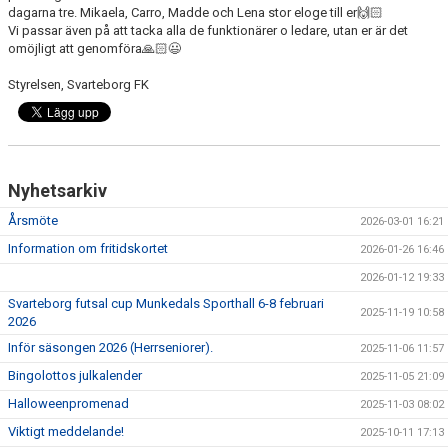
KONSTGRÄS
dagarna tre. Mikaela, Carro, Madde och Lena stor eloge till er🙌🏻
Vi passar även på att tacka alla de funktionärer o ledare, utan er är det
SPONSORHUSET
omöjligt att genomföra🙏🏻😃
Styrelsen, Svarteborg FK
GRÄSROTEN
Nyhetsarkiv
Årsmöte
2026-03-01 16:21
Information om fritidskortet
2026-01-26 16:46
2026-01-12 19:33
Svarteborg futsal cup Munkedals Sporthall 6-8 februari
2025-11-19 10:58
2026
Inför säsongen 2026 (Herrseniorer).
2025-11-06 11:57
Bingolottos julkalender
2025-11-05 21:09
Halloweenpromenad
2025-11-03 08:02
Viktigt meddelande!
2025-10-11 17:13