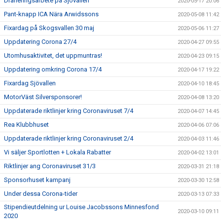
Dräneringsarbete på Sjövallen
2020-05-17 20:06
Pant-knapp ICA Nära Arwidssons
2020-05-08 11:42
Fixardag på Skogsvallen 30 maj
2020-05-06 11:27
Uppdatering Corona 27/4
2020-04-27 09:55
Utomhusaktivitet, det uppmuntras!
2020-04-23 09:15
Uppdatering omkring Corona 17/4
2020-04-17 19:22
Fixardag Sjövallen
2020-04-10 18:45
MotorVäst Silversponsorer!
2020-04-08 13:20
Uppdaterade riktlinjer kring Coronaviruset 7/4
2020-04-07 14:45
Rea Klubbhuset
2020-04-06 07:06
Uppdaterade riktlinjer kring Coronaviruset 2/4
2020-04-03 11:46
Vi säljer Sportlotten + Lokala Rabatter
2020-04-02 13:01
Riktlinjer ang Coronaviruset 31/3
2020-03-31 21:18
Sponsorhuset kampanj
2020-03-30 12:58
Under dessa Corona-tider
2020-03-13 07:33
Stipendieutdelning ur Louise Jacobssons Minnesfond
2020-03-10 09:11
2020