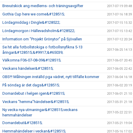
Brevutskick ang medlems- och träningsavgifter
2017-07-19 09:48
Gothia Cup here we come&#128515;
2017-07-16 18:39
Lördagmiddag i Dingle&#128522;
2017-07-15 15:32
Lördagmorgon i Hällevadsholm&#128522;
2017-07-15 13:42
Information om "Projekt Grönytor" på Sjövallen
2017-07-12 20:24
Se hit alla fotbollstokiga o fotbollsnyfikna 5-13
2017-06-25 14:13
åringar&#128515;&#9917;&#65039;
Välkomna F06-07-08-09&#128515;
2017-06-07 20:45
Veckans händelser&#128515;
2017-06-05 22:42
OBS!!! Målningen inställd pga vädret, nytt tillfälle kommer
2017-06-04 16:18
På söndag är det dags&#128515;
2017-06-02 20:19
Domardebut i helgen igen&#128515;
2017-06-01 21:10
Veckans "hemma"händelser&#128515;
2017-05-31 21:18
Ny vecka nya utmaningar&#128515;veckans
2017-05-22 22:51
hemmahändelser
Domardebut&#128515;
2017-05-21 19:04
Hemmahändelser i veckan&#128515;
2017-05-16 17:02