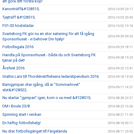
att göra ditt första köp!
Kanonträff&#128515;
2016-10-09 23:17
Tjejträff &#128515;
2016-10-03 20:40
F01-03 höststädar
2016-10-02 19:18
Svarteborg FK gör nu en stor satsning för att få igång
2016-09-30 09:53
Sponsorhuset - vi behöver Din hjälp!
Fotbollsgala 2016
2016-09-29 18:11
Handla på Sponsorhuset - både du och Svarteborg FK
2016-09-28 19:23
tjänar på det!
Årsfest 2016
2016-09-25 13:41
Grattis Lars till Thordénstiftelsens ledarstipendium 2016
2016-09-18 13:50
Barngympan drar igång, då är "Sommarlovet"
2016-09-11 14:21
slut&#128522;
Nu startar "gympan" igen, kom o va med &#128515;
2016-08-28 22:57
DM i Boule 23/8
2016-08-25 10:26
Spinning start i veckan
2016-08-21 11:05
En häftig fotbollshelg!
2016-08-18 00:11
Nu drar fotbollsgänget till Färgelanda
2016-08-11 23:55