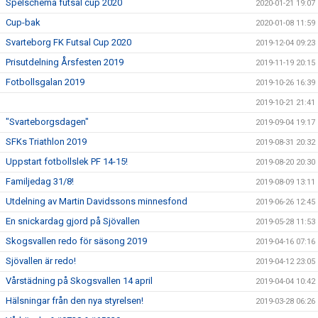
Spelschema futsal cup 2020
2020-01-21 19:07
Cup-bak
2020-01-08 11:59
Svarteborg FK Futsal Cup 2020
2019-12-04 09:23
Prisutdelning Årsfesten 2019
2019-11-19 20:15
Fotbollsgalan 2019
2019-10-26 16:39
2019-10-21 21:41
"Svarteborgsdagen"
2019-09-04 19:17
SFKs Triathlon 2019
2019-08-31 20:32
Uppstart fotbollslek PF 14-15!
2019-08-20 20:30
Familjedag 31/8!
2019-08-09 13:11
Utdelning av Martin Davidssons minnesfond
2019-06-26 12:45
En snickardag gjord på Sjövallen
2019-05-28 11:53
Skogsvallen redo för säsong 2019
2019-04-16 07:16
Sjövallen är redo!
2019-04-12 23:05
Vårstädning på Skogsvallen 14 april
2019-04-04 10:42
Hälsningar från den nya styrelsen!
2019-03-28 06:26