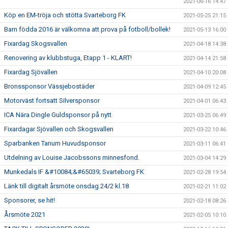
2021-06-16 14:47
Köp en EM-tröja och stötta Svarteborg FK
2021-05-25 21:15
Barn födda 2016 är välkomna att prova på fotboll/bollek!
2021-05-13 16:00
Fixardag Skogsvallen
2021-04-18 14:38
Renovering av klubbstuga, Etapp 1 - KLART!
2021-04-14 21:58
Fixardag Sjövallen
2021-04-10 20:08
Bronssponsor Vässjebostäder
2021-04-09 12:45
Motorväst fortsatt Silversponsor
2021-04-01 06:43
ICA Nära Dingle Guldsponsor på nytt
2021-03-25 06:49
Fixardagar Sjövallen och Skogsvallen
2021-03-22 10:46
Sparbanken Tanum Huvudsponsor
2021-03-11 06:41
Utdelning av Louise Jacobssons minnesfond.
2021-03-04 14:29
Munkedals IF &#10084;&#65039; Svarteborg FK
2021-02-28 19:54
Länk till digitalt årsmöte onsdag 24/2 kl.18
2021-02-21 11:02
Sponsorer, se hit!
2021-02-18 08:26
Årsmöte 2021
2021-02-05 10:10