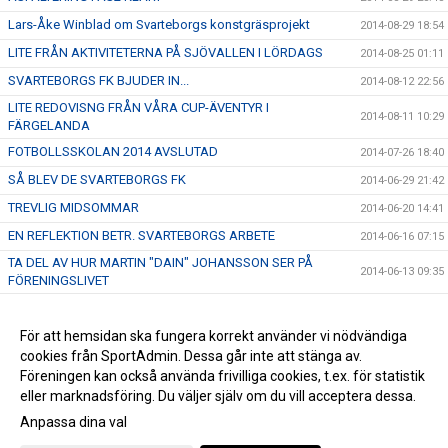
Lars-Åke Winblad om Svarteborgs konstgräsprojekt
2014-08-29 18:54
LITE FRÅN AKTIVITETERNA PÅ SJÖVALLEN I LÖRDAGS
2014-08-25 01:11
SVARTEBORGS FK BJUDER IN...
2014-08-12 22:56
LITE REDOVISNG FRÅN VÅRA CUP-ÄVENTYR I
2014-08-11 10:29
FÄRGELANDA
FOTBOLLSSKOLAN 2014 AVSLUTAD
2014-07-26 18:40
SÅ BLEV DE SVARTEBORGS FK
2014-06-29 21:42
TREVLIG MIDSOMMAR
2014-06-20 14:41
EN REFLEKTION BETR. SVARTEBORGS ARBETE
2014-06-16 07:15
TA DEL AV HUR MARTIN "DAIN" JOHANSSON SER PÅ
2014-06-13 09:35
FÖRENINGSLIVET
FRAMTIDEN - DEN HÄNGER PÅ DIG
2014-06-07 17:47
HÅLL UTKIK!
För att hemsidan ska fungera korrekt använder vi nödvändiga
2014-06-06 21:40
cookies från SportAdmin. Dessa går inte att stänga av.
LYCKAD INVIGNING AV SPARPLAN
2014-04-30 11:34
Föreningen kan också använda frivilliga cookies, t.ex. för statistik
eller marknadsföring. Du väljer själv om du vill acceptera dessa.
Anpassa dina val