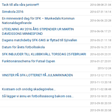
Tack till alla våra juniorer!!!
2016-08-08 21:04
Simskola 2016
2016-07-31 14:14
En minnesvärd dag för SFK – Munkedals Kommun
2016-06-06 23:28
Nationaldagsfirande
UTDELNING AV 2016 ÅRS STIPENDIER UR MARTIN
2016-06-06 17:21
DAVIDSSONS MINNESFOND
Dagens matchderby SFK-SAIS är flyttad till Sjövallen
2016-05-21 11:18
Datum för årets fotbollsskola
2016-05-16 21:51
SFK INBJUDER TILL KLUBBKVÄLL TORSDAG 25 FEBRUARI
2016-02-09 23:31
Funktionärsschema för Futsal Cupen
2016-01-27 23:01
2015-12-24
VINSTER PÅ SFK-LOTTERIET PÅ JULMARKNADEN
2015-12-12 17:15
2015-11-13 20:18
Kostsam och onödig skadegörelse...
2015-11-02 08:48
Så lägger vi ännu en fotbollssäsong bakom oss...
2015-10-18 01:25
2015-09-30 20:59
2015-09-30 20:58