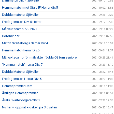
Dammatch Div. 4 Sjövallen
2021-10-10 10:56
Hemmamatch mot Stala IF Herrar div.5
2021-10-02 11:55
Dubbla matcher Sjövallen
2021-09-26 10:29
Fredagsmatch Div. 5 Herrar
2021-09-17 13:32
Målvaktscamp 5/9-2021
2021-09-16 09:29
Coronatider
2021-09-13 07:55
Match Svarteborgs damer Div.4
2021-09-12 10:59
Hemmamatch herrar Div.5
2021-09-04 11:37
Målvaktscamp för målvakter födda-08 tom seniorer
2021-08-29 21:41
"Hemmamatch" herrar Div. 7
2021-08-29 13:10
Dubbla Matcher Sjövallen
2021-08-22 13:48
Fredagsmatch Herrar Div. 5
2021-08-20 11:03
Hemmapremiär Dam
2021-08-15 11:08
Äntligen Hemmapremiär
2021-08-11 06:51
Årets Svarteborgare 2020
2021-07-22 17:36
Nu har vi öppnat kiosken på Sjövallen
2021-06-23 16:47