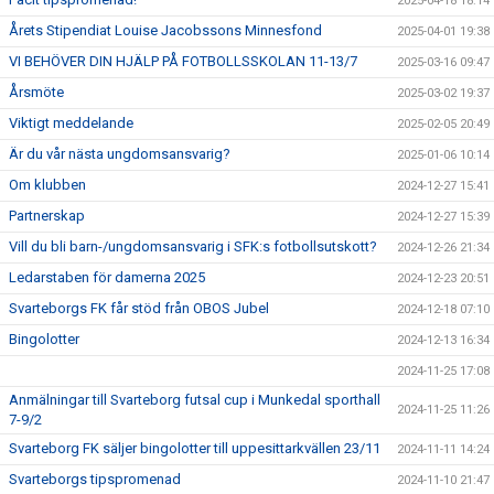
2025-04-18 18:14
Årets Stipendiat Louise Jacobssons Minnesfond
2025-04-01 19:38
VI BEHÖVER DIN HJÄLP PÅ FOTBOLLSSKOLAN 11-13/7
2025-03-16 09:47
Årsmöte
2025-03-02 19:37
Viktigt meddelande
2025-02-05 20:49
Är du vår nästa ungdomsansvarig?
2025-01-06 10:14
Om klubben
2024-12-27 15:41
Partnerskap
2024-12-27 15:39
Vill du bli barn-/ungdomsansvarig i SFK:s fotbollsutskott?
2024-12-26 21:34
Ledarstaben för damerna 2025
2024-12-23 20:51
Svarteborgs FK får stöd från OBOS Jubel
2024-12-18 07:10
Bingolotter
2024-12-13 16:34
2024-11-25 17:08
Anmälningar till Svarteborg futsal cup i Munkedal sporthall
2024-11-25 11:26
7-9/2
Svarteborg FK säljer bingolotter till uppesittarkvällen 23/11
2024-11-11 14:24
Svarteborgs tipspromenad
2024-11-10 21:47