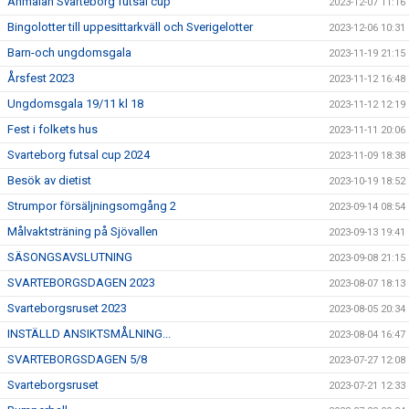
Anmälan Svarteborg futsal cup
2023-12-07 11:16
Bingolotter till uppesittarkväll och Sverigelotter
2023-12-06 10:31
Barn-och ungdomsgala
2023-11-19 21:15
Årsfest 2023
2023-11-12 16:48
Ungdomsgala 19/11 kl 18
2023-11-12 12:19
Fest i folkets hus
2023-11-11 20:06
Svarteborg futsal cup 2024
2023-11-09 18:38
Besök av dietist
2023-10-19 18:52
Strumpor försäljningsomgång 2
2023-09-14 08:54
Målvaktsträning på Sjövallen
2023-09-13 19:41
SÄSONGSAVSLUTNING
2023-09-08 21:15
SVARTEBORGSDAGEN 2023
2023-08-07 18:13
Svarteborgsruset 2023
2023-08-05 20:34
INSTÄLLD ANSIKTSMÅLNING...
2023-08-04 16:47
SVARTEBORGSDAGEN 5/8
2023-07-27 12:08
Svarteborgsruset
2023-07-21 12:33