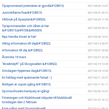
Tipspromenad premiären är gjord&#128515;
2017-04-02 13:37
Juniorkillarna fixar&#128515;
2017-04-01 20:15
Vårbruk på Sparplan&#128526;
2017-03-29 11:34
Tipspromenaden och våren är här
2017-03-29 09:15
&#128515;&#9728;&#65039;
Nya Handla Smart är här!
2017-03-20 13:51
Viktig information till dej&#128522;
2017-03-13 00:47
Information till dej &#128522;
2017-03-01 20:00
Årsmöte 19 mars
2017-02-27 22:24
"Ansiktslyft" på Skogsvallen &#128522;
2017-02-19 13:29
Söndagen=tjejernas dag&#128515;
2017-02-18 13:39
En heldag med spännande futsal :-)
2017-02-11 23:57
Äntligen är cupen igång &#128513;
2017-02-11 01:17
Sponsorhusets kampanj är igång!
2017-02-06 10:47
Föreningen och Klubbhuset inbjuder till klubbkväll
2017-01-27 16:12
torsdagen den 2 februari
Kom igång med Sponsorhuset!
2017-01-11 09:21