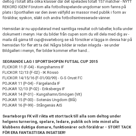
KONSTGRÄS
deltog i totalt åtta olika klasser där det spelades totalt 157 matcher - NYTT
REKORD IGEN! Förutom alla fotbollsspelande ungdomar som fanns på
plats i Sporthallen var den även välfylld av massor med publik i form av
SPONSORHUSET
föräldrar, syskon, släkt och andra fotbollsintresserade vänner.
GRÄSROTEN
Hemsidan är nu uppdaterad med samtliga resultat och tabeller, kolla under
dokument i menyn. Har du bilder från cupen som du vill dela med dig av -
maila då gärna till cup@svarteborg.se så försöker vi lägga in dessa här på
hemsidan för fler att ta del. Några bilder är redan inlagda - se under
Bildgalleri i menyn, fler bilder kommer efter hand...
SEGRANDE LAG I SPORTSHOPEN FUTSAL CUP 2015
FLICKOR 11 (F-04) - Kungshamns IF
FLICKOR 12/13 (F-02) - IK Rössö
FLICKOR 14/15/16 (F-01/00/99) - G-S Orust FC
POJKAR 11 (P-04) - Färgelanda IF
POJKAR 12/13 (P-02) - Eriksbergs IF
POJKAR 14 (P-01) - Kungshamn/Smögen (Vit)
POJKAR 15 (P-00) - Sotenäs Ungdom (Blå)
POJKAR 16 (P-99) - Stångenäs AIS
Svarteborgs FK vill rikta ett stort tack till alla som deltog under
helgens turnering, spelare, ledare, publik och inte minst alla
klubbens duktiga domare, funktionärer och föräldrar -
STORT TACK
FÖR ERA FANTASTISKA INSATSER!