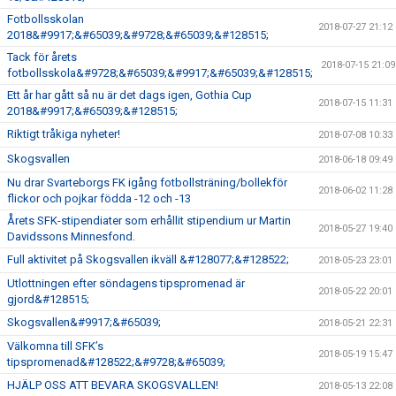
Fotbollsskolan
2018-07-27 21:12
2018&#9917;&#65039;&#9728;&#65039;&#128515;
Tack för årets
2018-07-15 21:09
fotbollsskola&#9728;&#65039;&#9917;&#65039;&#128515;
Ett år har gått så nu är det dags igen, Gothia Cup
2018-07-15 11:31
2018&#9917;&#65039;&#128515;
Riktigt tråkiga nyheter!
2018-07-08 10:33
Skogsvallen
2018-06-18 09:49
Nu drar Svarteborgs FK igång fotbollsträning/bollekför
2018-06-02 11:28
flickor och pojkar födda -12 och -13
Årets SFK-stipendiater som erhållit stipendium ur Martin
2018-05-27 19:40
Davidssons Minnesfond.
Full aktivitet på Skogsvallen ikväll &#128077;&#128522;
2018-05-23 23:01
Utlottningen efter söndagens tipspromenad är
2018-05-22 20:01
gjord&#128515;
Skogsvallen&#9917;&#65039;
2018-05-21 22:31
Välkomna till SFK’s
2018-05-19 15:47
tipspromenad&#128522;&#9728;&#65039;
HJÄLP OSS ATT BEVARA SKOGSVALLEN!
2018-05-13 22:08