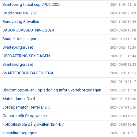
Svarteborg futsal cup 7-9/2 2025
2024-11-04 21:18
Ungdomsgala 1/12
2024-11-02 23:03
Renovering Sjövallen
2024-11-02 19:39
SÄSONGSAVSLUTNING 2024
2024-09-29 13:08
Snart är det jul igen...
2024-09-23 10:18
Svarteborgsruset
2024-08-24 15:24
UPPDATERING SFK DAGEN
2024-08-11 18:44
Svarteborgsruset
2024-08-05 11:23
SVARTEBORGS DAGEN 2024
2024-07-31 18:15
2024-06-10 08:17
Blodomloppet- en uppladdning inför Svarteborgsdagen
2024-05-27 10:10
Match damer Div.4
2024-05-19 15:36
Lördagsmatch Herrar Div. 5
2024-05-18 10:56
Gräspremiär Skogsvallen
2024-05-03 16:57
Fotbollsskola på Sjövallen 12-14/7
2024-05-03 12:46
Insamling begagnat
2024-05-01 18:21