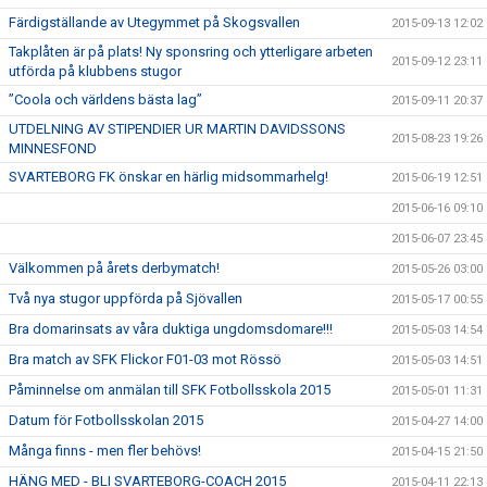
Färdigställande av Utegymmet på Skogsvallen
2015-09-13 12:02
Takplåten är på plats! Ny sponsring och ytterligare arbeten
2015-09-12 23:11
utförda på klubbens stugor
”Coola och världens bästa lag”
2015-09-11 20:37
UTDELNING AV STIPENDIER UR MARTIN DAVIDSSONS
2015-08-23 19:26
MINNESFOND
SVARTEBORG FK önskar en härlig midsommarhelg!
2015-06-19 12:51
2015-06-16 09:10
2015-06-07 23:45
Välkommen på årets derbymatch!
2015-05-26 03:00
Två nya stugor uppförda på Sjövallen
2015-05-17 00:55
Bra domarinsats av våra duktiga ungdomsdomare!!!
2015-05-03 14:54
Bra match av SFK Flickor F01-03 mot Rössö
2015-05-03 14:51
Påminnelse om anmälan till SFK Fotbollsskola 2015
2015-05-01 11:31
Datum för Fotbollsskolan 2015
2015-04-27 14:00
Många finns - men fler behövs!
2015-04-15 21:50
HÄNG MED - BLI SVARTEBORG-COACH 2015
2015-04-11 22:13