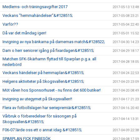
Medlems- och träningsavgifter 2017
2017-05-13 13:48
Veckans "hemmahändelser"&#128515;
2017-05-08 23:21
Varför??
2017-05-04 22:40
Då var det måndag igen!
2017-05-01 15:52
Invigning av nya bänkarna på damernas match&#128522;
2017-04-30 14:23
Dam o herr seniorer igång på fixardagen&#128515;
2017-04-29 18:17
Matchen SFK-Skärhamn flyttad till Sparplan p.g.a. all
2017-04-28 18:05
nederbörd
Veckans händelser på hemmaplan&#128515;
2017-04-24 22:53
Helgens aktiviteter på Skogsvallen&#128515;
2017-04-23 23:09
Möt våren hos Sponsorhuset - nu finns det 600 butiker!
2017-04-20 08:49
Invigning av utegymet på Skogsvallen!!
2017-04-17 21:23
Flera av fotbollslagen har seriepremiär&#128515;
2017-04-16 20:40
Vårbruk o förberedelser för säsongen på
2017-04-14 13:31
Skogsvallen&#128515;
F06-07 lärde oss ett o annat idag &#128515;
2017-04-09 22:38
SPARPLAN FICK FINBESÖK
2017-04-08 17:59