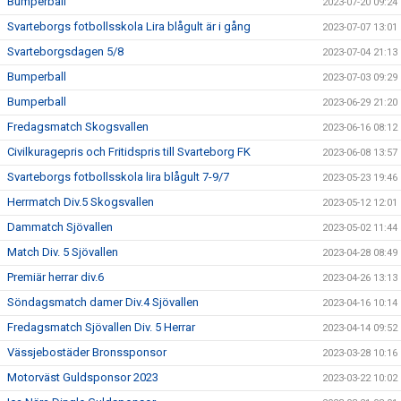
Bumperball
2023-07-20 09:24
Svarteborgs fotbollsskola Lira blågult är i gång
2023-07-07 13:01
Svarteborgsdagen 5/8
2023-07-04 21:13
Bumperball
2023-07-03 09:29
Bumperball
2023-06-29 21:20
Fredagsmatch Skogsvallen
2023-06-16 08:12
Civilkuragepris och Fritidspris till Svarteborg FK
2023-06-08 13:57
Svarteborgs fotbollsskola lira blågult 7-9/7
2023-05-23 19:46
Herrmatch Div.5 Skogsvallen
2023-05-12 12:01
Dammatch Sjövallen
2023-05-02 11:44
Match Div. 5 Sjövallen
2023-04-28 08:49
Premiär herrar div.6
2023-04-26 13:13
Söndagsmatch damer Div.4 Sjövallen
2023-04-16 10:14
Fredagsmatch Sjövallen Div. 5 Herrar
2023-04-14 09:52
Vässjebostäder Bronssponsor
2023-03-28 10:16
Motorväst Guldsponsor 2023
2023-03-22 10:02