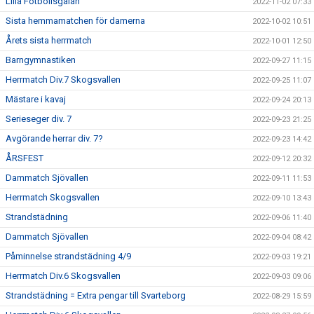
Lilla Fotbollsgalan
2022-11-02 07:33
Sista hemmamatchen för damerna
2022-10-02 10:51
Årets sista herrmatch
2022-10-01 12:50
Barngymnastiken
2022-09-27 11:15
Herrmatch Div.7 Skogsvallen
2022-09-25 11:07
Mästare i kavaj
2022-09-24 20:13
Serieseger div. 7
2022-09-23 21:25
Avgörande herrar div. 7?
2022-09-23 14:42
ÅRSFEST
2022-09-12 20:32
Dammatch Sjövallen
2022-09-11 11:53
Herrmatch Skogsvallen
2022-09-10 13:43
Strandstädning
2022-09-06 11:40
Dammatch Sjövallen
2022-09-04 08:42
Påminnelse strandstädning 4/9
2022-09-03 19:21
Herrmatch Div.6 Skogsvallen
2022-09-03 09:06
Strandstädning = Extra pengar till Svarteborg
2022-08-29 15:59