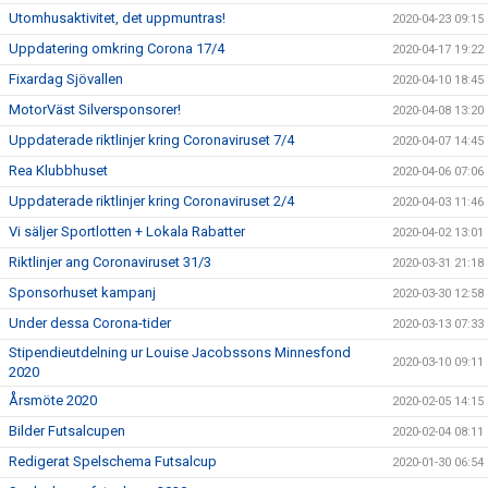
Utomhusaktivitet, det uppmuntras!
2020-04-23 09:15
Uppdatering omkring Corona 17/4
2020-04-17 19:22
Fixardag Sjövallen
2020-04-10 18:45
MotorVäst Silversponsorer!
2020-04-08 13:20
Uppdaterade riktlinjer kring Coronaviruset 7/4
2020-04-07 14:45
Rea Klubbhuset
2020-04-06 07:06
Uppdaterade riktlinjer kring Coronaviruset 2/4
2020-04-03 11:46
Vi säljer Sportlotten + Lokala Rabatter
2020-04-02 13:01
Riktlinjer ang Coronaviruset 31/3
2020-03-31 21:18
Sponsorhuset kampanj
2020-03-30 12:58
Under dessa Corona-tider
2020-03-13 07:33
Stipendieutdelning ur Louise Jacobssons Minnesfond
2020-03-10 09:11
2020
Årsmöte 2020
2020-02-05 14:15
Bilder Futsalcupen
2020-02-04 08:11
Redigerat Spelschema Futsalcup
2020-01-30 06:54