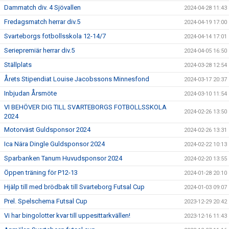
Dammatch div. 4 Sjövallen
2024-04-28 11:43
Fredagsmatch herrar div.5
2024-04-19 17:00
Svarteborgs fotbollsskola 12-14/7
2024-04-14 17:01
Seriepremiär herrar div.5
2024-04-05 16:50
Ställplats
2024-03-28 12:54
Årets Stipendiat Louise Jacobssons Minnesfond
2024-03-17 20:37
Inbjudan Årsmöte
2024-03-10 11:54
VI BEHÖVER DIG TILL SVARTEBORGS FOTBOLLSSKOLA
2024-02-26 13:50
2024
Motorväst Guldsponsor 2024
2024-02-26 13:31
Ica Nära Dingle Guldsponsor 2024
2024-02-22 10:13
Sparbanken Tanum Huvudsponsor 2024
2024-02-20 13:55
Öppen träning för P12-13
2024-01-28 20:10
Hjälp till med brödbak till Svarteborg Futsal Cup
2024-01-03 09:07
Prel. Spelschema Futsal Cup
2023-12-29 20:42
Vi har bingolotter kvar till uppesittarkvällen!
2023-12-16 11:43