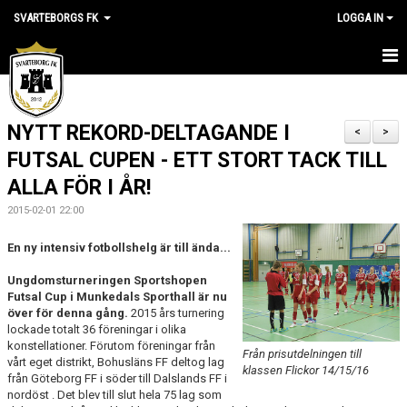
SVARTEBORGS FK
LOGGA IN
HEM
NYTT REKORD-DELTAGANDE I
NYHETER
<
>
FUTSAL CUPEN - ETT STORT TACK TILL
OM KLUBBEN
ALLA FÖR I ÅR!
KALENDER
2015-02-01 22:00
En ny intensiv fotbollshelg är till ända...
VÅRA LAG
Ungdomsturneringen Sportshopen
KLUBBSHOP
Futsal Cup i Munkedals Sporthall är nu
över för denna gång.
2015 års turnering
MEDLEM
lockade totalt 36 föreningar i olika
konstellationer. Förutom föreningar från
Från prisutdelningen till
vårt eget distrikt, Bohusläns FF deltog lag
VÅRA MATCHER
klassen Flickor 14/15/16
från Göteborg FF i söder till Dalslands FF i
nordöst . Det blev till slut hela 75 lag som