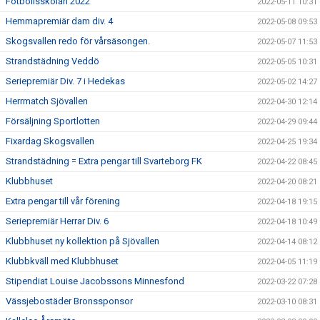
Fotbollsskolan 2022
2022-05-11 10:31
Hemmapremiär dam div. 4
2022-05-08 09:53
Skogsvallen redo för vårsäsongen.
2022-05-07 11:53
Strandstädning Veddö
2022-05-05 10:31
Seriepremiär Div. 7 i Hedekas
2022-05-02 14:27
Herrmatch Sjövallen
2022-04-30 12:14
Försäljning Sportlotten
2022-04-29 09:44
Fixardag Skogsvallen
2022-04-25 19:34
Strandstädning = Extra pengar till Svarteborg FK
2022-04-22 08:45
Klubbhuset
2022-04-20 08:21
Extra pengar till vår förening
2022-04-18 19:15
Seriepremiär Herrar Div. 6
2022-04-18 10:49
Klubbhuset ny kollektion på Sjövallen
2022-04-14 08:12
Klubbkväll med Klubbhuset
2022-04-05 11:19
Stipendiat Louise Jacobssons Minnesfond
2022-03-22 07:28
Vässjebostäder Bronssponsor
2022-03-10 08:31