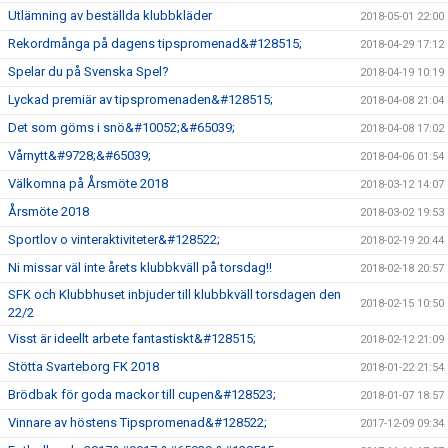
Utlämning av beställda klubbkläder
2018-05-01 22:00
Rekordmånga på dagens tipspromenad&#128515;
2018-04-29 17:12
Spelar du på Svenska Spel?
2018-04-19 10:19
Lyckad premiär av tipspromenaden&#128515;
2018-04-08 21:04
Det som göms i snö&#10052;&#65039;
2018-04-08 17:02
Vårnytt&#9728;&#65039;
2018-04-06 01:54
Välkomna på Årsmöte 2018
2018-03-12 14:07
Årsmöte 2018
2018-03-02 19:53
Sportlov o vinteraktiviteter&#128522;
2018-02-19 20:44
Ni missar väl inte årets klubbkväll på torsdag!!
2018-02-18 20:57
SFK och Klubbhuset inbjuder till klubbkväll torsdagen den
2018-02-15 10:50
22/2
Visst är ideellt arbete fantastiskt&#128515;
2018-02-12 21:09
Stötta Svarteborg FK 2018
2018-01-22 21:54
Brödbak för goda mackor till cupen&#128523;
2018-01-07 18:57
Vinnare av höstens Tipspromenad&#128522;
2017-12-09 09:34