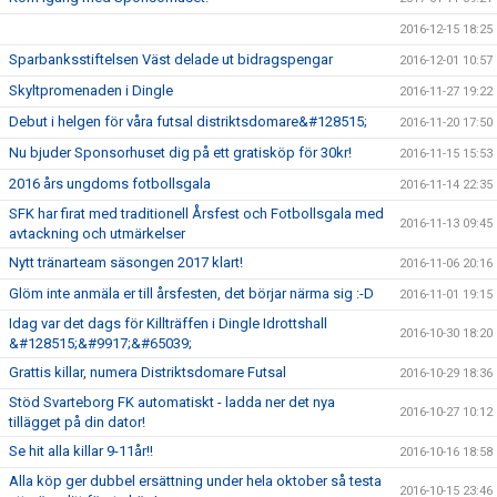
2016-12-15 18:25
Sparbanksstiftelsen Väst delade ut bidragspengar
2016-12-01 10:57
Skyltpromenaden i Dingle
2016-11-27 19:22
Debut i helgen för våra futsal distriktsdomare&#128515;
2016-11-20 17:50
Nu bjuder Sponsorhuset dig på ett gratisköp för 30kr!
2016-11-15 15:53
2016 års ungdoms fotbollsgala
2016-11-14 22:35
SFK har firat med traditionell Årsfest och Fotbollsgala med
2016-11-13 09:45
avtackning och utmärkelser
Nytt tränarteam säsongen 2017 klart!
2016-11-06 20:16
Glöm inte anmäla er till årsfesten, det börjar närma sig :-D
2016-11-01 19:15
Idag var det dags för Killträffen i Dingle Idrottshall
2016-10-30 18:20
&#128515;&#9917;&#65039;
Grattis killar, numera Distriktsdomare Futsal
2016-10-29 18:36
Stöd Svarteborg FK automatiskt - ladda ner det nya
2016-10-27 10:12
tillägget på din dator!
Se hit alla killar 9-11år!!
2016-10-16 18:58
Alla köp ger dubbel ersättning under hela oktober så testa
2016-10-15 23:46