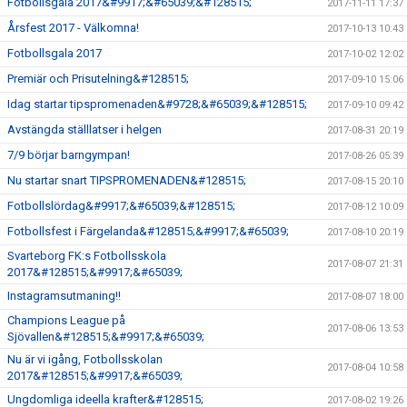
Fotbollsgala 2017&#9917;&#65039;&#128515;
2017-11-11 17:37
Årsfest 2017 - Välkomna!
2017-10-13 10:43
Fotbollsgala 2017
2017-10-02 12:02
Premiär och Prisutelning&#128515;
2017-09-10 15:06
Idag startar tipspromenaden&#9728;&#65039;&#128515;
2017-09-10 09:42
Avstängda ställlatser i helgen
2017-08-31 20:19
7/9 börjar barngympan!
2017-08-26 05:39
Nu startar snart TIPSPROMENADEN&#128515;
2017-08-15 20:10
Fotbollslördag&#9917;&#65039;&#128515;
2017-08-12 10:09
Fotbollsfest i Färgelanda&#128515;&#9917;&#65039;
2017-08-10 20:19
Svarteborg FK:s Fotbollsskola
2017-08-07 21:31
2017&#128515;&#9917;&#65039;
Instagramsutmaning!!
2017-08-07 18:00
Champions League på
2017-08-06 13:53
Sjövallen&#128515;&#9917;&#65039;
Nu är vi igång, Fotbollsskolan
2017-08-04 10:58
2017&#128515;&#9917;&#65039;
Ungdomliga ideella krafter&#128515;
2017-08-02 19:26