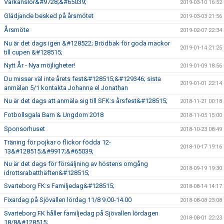
Vårkänslor&#9728;&#65039;
2019-03-10 16:52
Glädjande besked på årsmötet
2019-03-03 21:56
Årsmöte
2019-02-07 22:34
Nu är det dags igen &#128522; Brödbak för goda mackor
2019-01-14 21:25
till cupen &#128515;
Nytt År - Nya möjligheter!
2019-01-09 18:56
Du missar väl inte årets fest&#128515;&#129346; sista
2019-01-01 22:14
anmälan 5/1 kontakta Johanna el Jonathan
Nu är det dags att anmäla sig till SFK:s årsfest&#128515;
2018-11-21 00:18
Fotbollsgala Barn & Ungdom 2018
2018-11-05 15:00
Sponsorhuset
2018-10-23 08:49
Träning för pojkar o flickor födda 12-
2018-10-17 19:16
13&#128515;&#9917;&#65039;
Nu är det dags för försäljning av höstens omgång
2018-09-19 19:30
idrottsrabatthäften&#128515;
Svarteborg FK:s Familjedag&#128515;
2018-08-14 14:17
Fixardag på Sjövallen lördag 11/8 9.00-14.00
2018-08-08 23:08
Svarteborg FK håller familjedag på Sjövallen lördagen
2018-08-01 22:23
18/8&#128515;