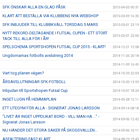
SFK ÖNSKAR ALLA EN GLAD PÅSK
2015-04-03 00:31
KLART ATT BESTÄLLA VIA KLUBBENS NYA WEBSHOP
2015-03-09 16:35
SFK INBJUDER TILL KLUBBKVÄLL TORSDAG 5 MARS
2015-03-01 23:19
NYTT REKORD-DELTAGANDE I FUTSAL CUPEN - ETT STORT
2015-02-01 22:00
TACK TILL ALLA FÖR I ÅR!
SPELSCHEMA SPORTSHOPEN FUTSAL CUP 2015 - KLART!
2014-12-21 15:58
Ungdomarnas fotbolls avslutning 2014
2014-11-26 20:18
2014-11-09 16:45
Vart tog planen vägen?
2014-10-29 22:03
ÅRSAVSLUTNINGAR SFK-FOTBOLL
2014-10-20 13:59
Inbjudan till Sportshopen Futsal Cup
2014-10-07 18:24
INGET LUGN PÅ HEMMAPLAN
2014-09-28 12:11
ETT UTEGYM FÖR ALLA - SIGNERAT JONAS LARSSON
2014-09-14 08:18
”LIVET ÄR INGET UPPDUKAT BORD - VILL MAN HA ..." -
2014-09-06 12:42
Signerat Jonas Larsson
NU HÄNDER DET STORA SAKER PÅ SKOGSVALLEN...
2014-09-06 10:11
ASFALTERING FAS2 KLART
2014-08-29 23:43