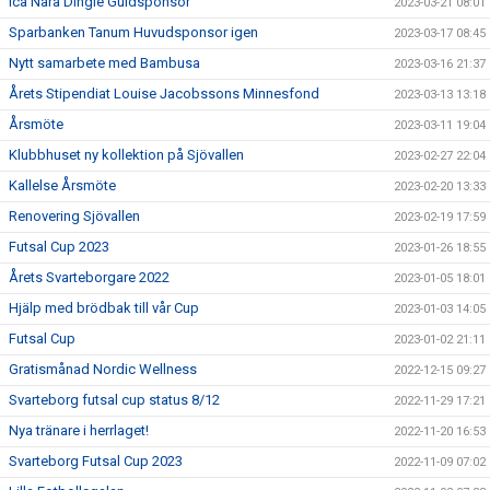
Ica Nära Dingle Guldsponsor
2023-03-21 08:01
Sparbanken Tanum Huvudsponsor igen
2023-03-17 08:45
Nytt samarbete med Bambusa
2023-03-16 21:37
Årets Stipendiat Louise Jacobssons Minnesfond
2023-03-13 13:18
Årsmöte
2023-03-11 19:04
Klubbhuset ny kollektion på Sjövallen
2023-02-27 22:04
Kallelse Årsmöte
2023-02-20 13:33
Renovering Sjövallen
2023-02-19 17:59
Futsal Cup 2023
2023-01-26 18:55
Årets Svarteborgare 2022
2023-01-05 18:01
Hjälp med brödbak till vår Cup
2023-01-03 14:05
Futsal Cup
2023-01-02 21:11
Gratismånad Nordic Wellness
2022-12-15 09:27
Svarteborg futsal cup status 8/12
2022-11-29 17:21
Nya tränare i herrlaget!
2022-11-20 16:53
Svarteborg Futsal Cup 2023
2022-11-09 07:02