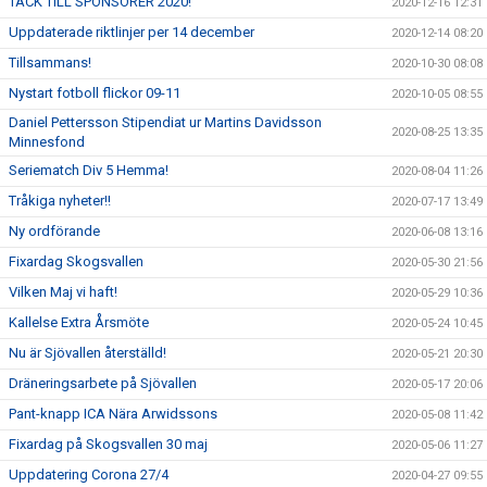
TACK TILL SPONSORER 2020!
2020-12-16 12:31
Uppdaterade riktlinjer per 14 december
2020-12-14 08:20
Tillsammans!
2020-10-30 08:08
Nystart fotboll flickor 09-11
2020-10-05 08:55
Daniel Pettersson Stipendiat ur Martins Davidsson
2020-08-25 13:35
Minnesfond
Seriematch Div 5 Hemma!
2020-08-04 11:26
Tråkiga nyheter!!
2020-07-17 13:49
Ny ordförande
2020-06-08 13:16
Fixardag Skogsvallen
2020-05-30 21:56
Vilken Maj vi haft!
2020-05-29 10:36
Kallelse Extra Årsmöte
2020-05-24 10:45
Nu är Sjövallen återställd!
2020-05-21 20:30
Dräneringsarbete på Sjövallen
2020-05-17 20:06
Pant-knapp ICA Nära Arwidssons
2020-05-08 11:42
Fixardag på Skogsvallen 30 maj
2020-05-06 11:27
Uppdatering Corona 27/4
2020-04-27 09:55