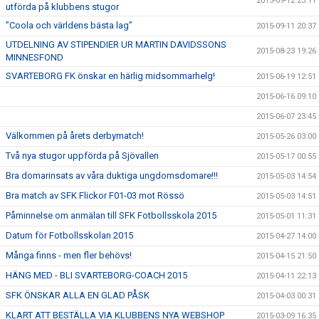
2015-09-12 23:11
utförda på klubbens stugor
”Coola och världens bästa lag”
2015-09-11 20:37
UTDELNING AV STIPENDIER UR MARTIN DAVIDSSONS
2015-08-23 19:26
MINNESFOND
SVARTEBORG FK önskar en härlig midsommarhelg!
2015-06-19 12:51
2015-06-16 09:10
2015-06-07 23:45
Välkommen på årets derbymatch!
2015-05-26 03:00
Två nya stugor uppförda på Sjövallen
2015-05-17 00:55
Bra domarinsats av våra duktiga ungdomsdomare!!!
2015-05-03 14:54
Bra match av SFK Flickor F01-03 mot Rössö
2015-05-03 14:51
Påminnelse om anmälan till SFK Fotbollsskola 2015
2015-05-01 11:31
Datum för Fotbollsskolan 2015
2015-04-27 14:00
Många finns - men fler behövs!
2015-04-15 21:50
HÄNG MED - BLI SVARTEBORG-COACH 2015
2015-04-11 22:13
SFK ÖNSKAR ALLA EN GLAD PÅSK
2015-04-03 00:31
KLART ATT BESTÄLLA VIA KLUBBENS NYA WEBSHOP
2015-03-09 16:35