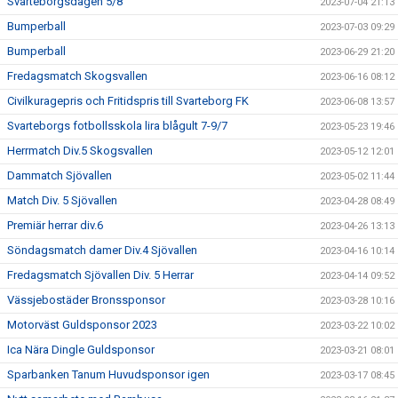
Svarteborgsdagen 5/8
2023-07-04 21:13
Bumperball
2023-07-03 09:29
Bumperball
2023-06-29 21:20
Fredagsmatch Skogsvallen
2023-06-16 08:12
Civilkuragepris och Fritidspris till Svarteborg FK
2023-06-08 13:57
Svarteborgs fotbollsskola lira blågult 7-9/7
2023-05-23 19:46
Herrmatch Div.5 Skogsvallen
2023-05-12 12:01
Dammatch Sjövallen
2023-05-02 11:44
Match Div. 5 Sjövallen
2023-04-28 08:49
Premiär herrar div.6
2023-04-26 13:13
Söndagsmatch damer Div.4 Sjövallen
2023-04-16 10:14
Fredagsmatch Sjövallen Div. 5 Herrar
2023-04-14 09:52
Vässjebostäder Bronssponsor
2023-03-28 10:16
Motorväst Guldsponsor 2023
2023-03-22 10:02
Ica Nära Dingle Guldsponsor
2023-03-21 08:01
Sparbanken Tanum Huvudsponsor igen
2023-03-17 08:45