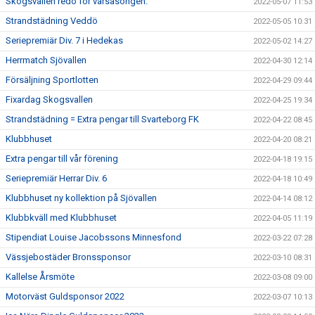
Skogsvallen redo för vårsäsongen.
2022-05-07 11:53
Strandstädning Veddö
2022-05-05 10:31
Seriepremiär Div. 7 i Hedekas
2022-05-02 14:27
Herrmatch Sjövallen
2022-04-30 12:14
Försäljning Sportlotten
2022-04-29 09:44
Fixardag Skogsvallen
2022-04-25 19:34
Strandstädning = Extra pengar till Svarteborg FK
2022-04-22 08:45
Klubbhuset
2022-04-20 08:21
Extra pengar till vår förening
2022-04-18 19:15
Seriepremiär Herrar Div. 6
2022-04-18 10:49
Klubbhuset ny kollektion på Sjövallen
2022-04-14 08:12
Klubbkväll med Klubbhuset
2022-04-05 11:19
Stipendiat Louise Jacobssons Minnesfond
2022-03-22 07:28
Vässjebostäder Bronssponsor
2022-03-10 08:31
Kallelse Årsmöte
2022-03-08 09:00
Motorväst Guldsponsor 2022
2022-03-07 10:13