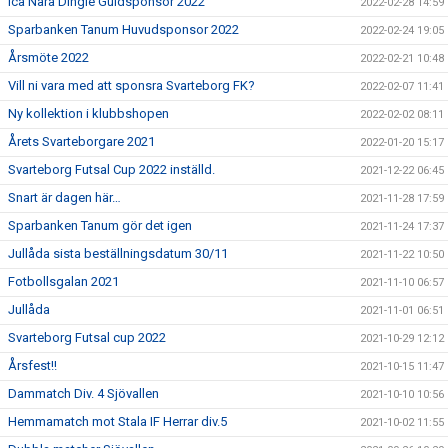
Ica Nära Dingle Guldsponsor 2022
2022-02-28 14:59
Sparbanken Tanum Huvudsponsor 2022
2022-02-24 19:05
Årsmöte 2022
2022-02-21 10:48
Vill ni vara med att sponsra Svarteborg FK?
2022-02-07 11:41
Ny kollektion i klubbshopen
2022-02-02 08:11
Årets Svarteborgare 2021
2022-01-20 15:17
Svarteborg Futsal Cup 2022 inställd.
2021-12-22 06:45
Snart är dagen här…
2021-11-28 17:59
Sparbanken Tanum gör det igen
2021-11-24 17:37
Jullåda sista beställningsdatum 30/11
2021-11-22 10:50
Fotbollsgalan 2021
2021-11-10 06:57
Jullåda
2021-11-01 06:51
Svarteborg Futsal cup 2022
2021-10-29 12:12
Årsfest!!
2021-10-15 11:47
Dammatch Div. 4 Sjövallen
2021-10-10 10:56
Hemmamatch mot Stala IF Herrar div.5
2021-10-02 11:55