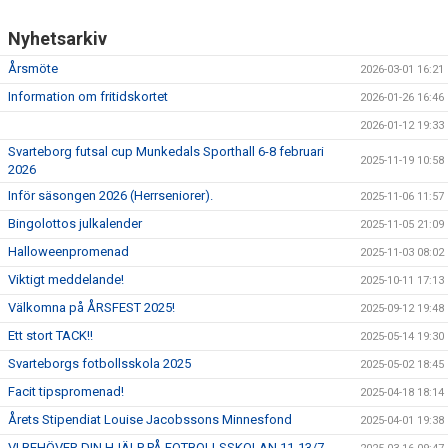
Nyhetsarkiv
Årsmöte
2026-03-01 16:21
Information om fritidskortet
2026-01-26 16:46
2026-01-12 19:33
Svarteborg futsal cup Munkedals Sporthall 6-8 februari
2025-11-19 10:58
2026
Inför säsongen 2026 (Herrseniorer).
2025-11-06 11:57
Bingolottos julkalender
2025-11-05 21:09
Halloweenpromenad
2025-11-03 08:02
Viktigt meddelande!
2025-10-11 17:13
Välkomna på ÅRSFEST 2025!
2025-09-12 19:48
Ett stort TACK!!
2025-05-14 19:30
Svarteborgs fotbollsskola 2025
2025-05-02 18:45
Facit tipspromenad!
2025-04-18 18:14
Årets Stipendiat Louise Jacobssons Minnesfond
2025-04-01 19:38
VI BEHÖVER DIN HJÄLP PÅ FOTBOLLSSKOLAN 11-13/7