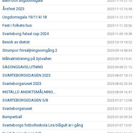
Barn-och ungdomsgala
2023-11-19 21:15
Årsfest 2023
2023-11-12 16:48
Ungdomsgala 19/11 kl 18
2023-11-12 12:19
Fest i folkets hus
2023-11-11 20:06
Svarteborg futsal cup 2024
2023-11-09 18:38
Besök av dietist
2023-10-19 18:52
Strumpor försäljningsomgång 2
2023-09-14 08:54
Målvaktsträning på Sjövallen
2023-09-13 19:41
SÄSONGSAVSLUTNING
2023-09-08 21:15
SVARTEBORGSDAGEN 2023
2023-08-07 18:13
Svarteborgsruset 2023
2023-08-05 20:34
INSTÄLLD ANSIKTSMÅLNING...
2023-08-04 16:47
SVARTEBORGSDAGEN 5/8
2023-07-27 12:08
Svarteborgsruset
2023-07-21 12:33
Bumperball
2023-07-20 09:24
Svarteborgs fotbollsskola Lira blågult är i gång
2023-07-07 13:01