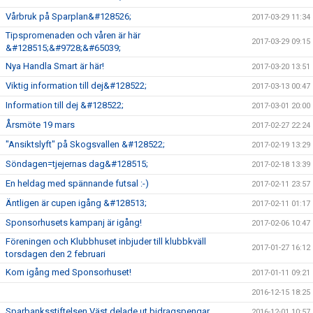
Vårbruk på Sparplan&#128526;
2017-03-29 11:34
Tipspromenaden och våren är här
2017-03-29 09:15
&#128515;&#9728;&#65039;
Nya Handla Smart är här!
2017-03-20 13:51
Viktig information till dej&#128522;
2017-03-13 00:47
Information till dej &#128522;
2017-03-01 20:00
Årsmöte 19 mars
2017-02-27 22:24
"Ansiktslyft" på Skogsvallen &#128522;
2017-02-19 13:29
Söndagen=tjejernas dag&#128515;
2017-02-18 13:39
En heldag med spännande futsal :-)
2017-02-11 23:57
Äntligen är cupen igång &#128513;
2017-02-11 01:17
Sponsorhusets kampanj är igång!
2017-02-06 10:47
Föreningen och Klubbhuset inbjuder till klubbkväll
2017-01-27 16:12
torsdagen den 2 februari
Kom igång med Sponsorhuset!
2017-01-11 09:21
2016-12-15 18:25
Sparbanksstiftelsen Väst delade ut bidragspengar
2016-12-01 10:57