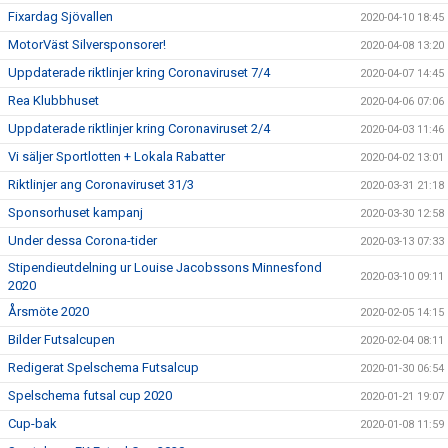
Fixardag Sjövallen
2020-04-10 18:45
MotorVäst Silversponsorer!
2020-04-08 13:20
Uppdaterade riktlinjer kring Coronaviruset 7/4
2020-04-07 14:45
Rea Klubbhuset
2020-04-06 07:06
Uppdaterade riktlinjer kring Coronaviruset 2/4
2020-04-03 11:46
Vi säljer Sportlotten + Lokala Rabatter
2020-04-02 13:01
Riktlinjer ang Coronaviruset 31/3
2020-03-31 21:18
Sponsorhuset kampanj
2020-03-30 12:58
Under dessa Corona-tider
2020-03-13 07:33
Stipendieutdelning ur Louise Jacobssons Minnesfond
2020-03-10 09:11
2020
Årsmöte 2020
2020-02-05 14:15
Bilder Futsalcupen
2020-02-04 08:11
Redigerat Spelschema Futsalcup
2020-01-30 06:54
Spelschema futsal cup 2020
2020-01-21 19:07
Cup-bak
2020-01-08 11:59