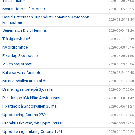
Tillsammans!
2020-10-30 08:08
Nystart fotboll flickor 09-11
2020-10-05 08:55
Daniel Pettersson Stipendiat ur Martins Davidsson
2020-08-25 13:35
Minnesfond
Seriematch Div 5 Hemma!
2020-08-04 11:26
Tråkiga nyheter!!
2020-07-17 13:49
Ny ordförande
2020-06-08 13:16
Fixardag Skogsvallen
2020-05-30 21:56
Vilken Maj vi haft!
2020-05-29 10:36
Kallelse Extra Årsmöte
2020-05-24 10:45
Nu är Sjövallen återställd!
2020-05-21 20:30
Dräneringsarbete på Sjövallen
2020-05-17 20:06
Pant-knapp ICA Nära Arwidssons
2020-05-08 11:42
Fixardag på Skogsvallen 30 maj
2020-05-06 11:27
Uppdatering Corona 27/4
2020-04-27 09:55
Utomhusaktivitet, det uppmuntras!
2020-04-23 09:15
Uppdatering omkring Corona 17/4
2020-04-17 19:22