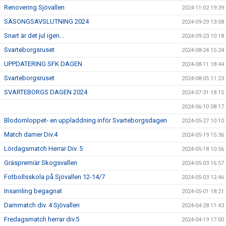
Renovering Sjövallen
2024-11-02 19:39
SÄSONGSAVSLUTNING 2024
2024-09-29 13:08
Snart är det jul igen...
2024-09-23 10:18
Svarteborgsruset
2024-08-24 15:24
UPPDATERING SFK DAGEN
2024-08-11 18:44
Svarteborgsruset
2024-08-05 11:23
SVARTEBORGS DAGEN 2024
2024-07-31 18:15
2024-06-10 08:17
Blodomloppet- en uppladdning inför Svarteborgsdagen
2024-05-27 10:10
Match damer Div.4
2024-05-19 15:36
Lördagsmatch Herrar Div. 5
2024-05-18 10:56
Gräspremiär Skogsvallen
2024-05-03 16:57
Fotbollsskola på Sjövallen 12-14/7
2024-05-03 12:46
Insamling begagnat
2024-05-01 18:21
Dammatch div. 4 Sjövallen
2024-04-28 11:43
Fredagsmatch herrar div.5
2024-04-19 17:00