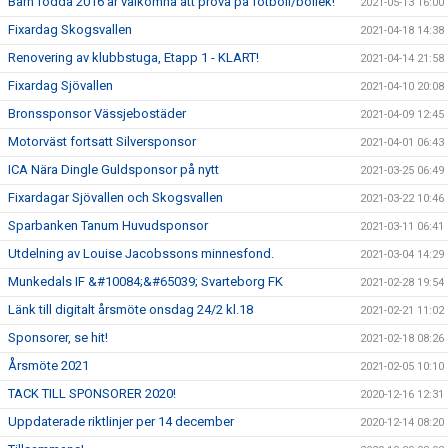
Barn födda 2016 är välkomna att prova på fotboll/bollek!
2021-05-13 16:00
Fixardag Skogsvallen
2021-04-18 14:38
Renovering av klubbstuga, Etapp 1 - KLART!
2021-04-14 21:58
Fixardag Sjövallen
2021-04-10 20:08
Bronssponsor Vässjebostäder
2021-04-09 12:45
Motorväst fortsatt Silversponsor
2021-04-01 06:43
ICA Nära Dingle Guldsponsor på nytt
2021-03-25 06:49
Fixardagar Sjövallen och Skogsvallen
2021-03-22 10:46
Sparbanken Tanum Huvudsponsor
2021-03-11 06:41
Utdelning av Louise Jacobssons minnesfond.
2021-03-04 14:29
Munkedals IF &#10084;&#65039; Svarteborg FK
2021-02-28 19:54
Länk till digitalt årsmöte onsdag 24/2 kl.18
2021-02-21 11:02
Sponsorer, se hit!
2021-02-18 08:26
Årsmöte 2021
2021-02-05 10:10
TACK TILL SPONSORER 2020!
2020-12-16 12:31
Uppdaterade riktlinjer per 14 december
2020-12-14 08:20