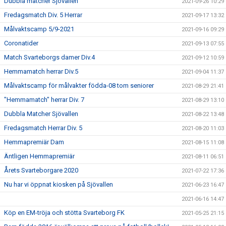
Dubbla matcher Sjövallen
2021-09-26 10:29
Fredagsmatch Div. 5 Herrar
2021-09-17 13:32
Målvaktscamp 5/9-2021
2021-09-16 09:29
Coronatider
2021-09-13 07:55
Match Svarteborgs damer Div.4
2021-09-12 10:59
Hemmamatch herrar Div.5
2021-09-04 11:37
Målvaktscamp för målvakter födda-08 tom seniorer
2021-08-29 21:41
"Hemmamatch" herrar Div. 7
2021-08-29 13:10
Dubbla Matcher Sjövallen
2021-08-22 13:48
Fredagsmatch Herrar Div. 5
2021-08-20 11:03
Hemmapremiär Dam
2021-08-15 11:08
Äntligen Hemmapremiär
2021-08-11 06:51
Årets Svarteborgare 2020
2021-07-22 17:36
Nu har vi öppnat kiosken på Sjövallen
2021-06-23 16:47
2021-06-16 14:47
Köp en EM-tröja och stötta Svarteborg FK
2021-05-25 21:15