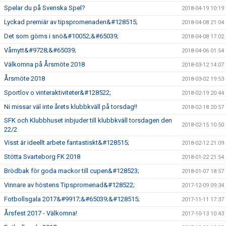
Spelar du på Svenska Spel?
2018-04-19 10:19
Lyckad premiär av tipspromenaden&#128515;
2018-04-08 21:04
Det som göms i snö&#10052;&#65039;
2018-04-08 17:02
Vårnytt&#9728;&#65039;
2018-04-06 01:54
Välkomna på Årsmöte 2018
2018-03-12 14:07
Årsmöte 2018
2018-03-02 19:53
Sportlov o vinteraktiviteter&#128522;
2018-02-19 20:44
Ni missar väl inte årets klubbkväll på torsdag!!
2018-02-18 20:57
SFK och Klubbhuset inbjuder till klubbkväll torsdagen den
2018-02-15 10:50
22/2
Visst är ideellt arbete fantastiskt&#128515;
2018-02-12 21:09
Stötta Svarteborg FK 2018
2018-01-22 21:54
Brödbak för goda mackor till cupen&#128523;
2018-01-07 18:57
Vinnare av höstens Tipspromenad&#128522;
2017-12-09 09:34
Fotbollsgala 2017&#9917;&#65039;&#128515;
2017-11-11 17:37
Årsfest 2017 - Välkomna!
2017-10-13 10:43