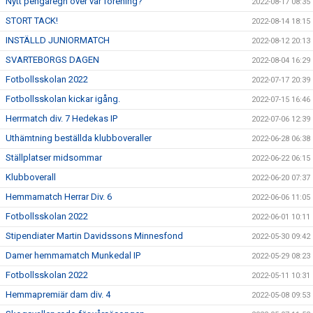
Nytt pengaregn över vår förening?
2022-08-17 08:35
STORT TACK!
2022-08-14 18:15
INSTÄLLD JUNIORMATCH
2022-08-12 20:13
SVARTEBORGS DAGEN
2022-08-04 16:29
Fotbollsskolan 2022
2022-07-17 20:39
Fotbollsskolan kickar igång.
2022-07-15 16:46
Herrmatch div. 7 Hedekas IP
2022-07-06 12:39
Uthämtning beställda klubboveraller
2022-06-28 06:38
Ställplatser midsommar
2022-06-22 06:15
Klubboverall
2022-06-20 07:37
Hemmamatch Herrar Div. 6
2022-06-06 11:05
Fotbollsskolan 2022
2022-06-01 10:11
Stipendiater Martin Davidssons Minnesfond
2022-05-30 09:42
Damer hemmamatch Munkedal IP
2022-05-29 08:23
Fotbollsskolan 2022
2022-05-11 10:31
Hemmapremiär dam div. 4
2022-05-08 09:53