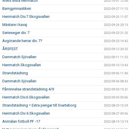
Årets sista herrmatch
2022-10-01 12:50
Barngymnastiken
2022-09-27 11:15
Herrmatch Div.7 Skogsvallen
2022-09-25 11:07
Mästare i kavaj
2022-09-24 20:13
Serieseger div. 7
2022-09-23 21:25
Avgörande herrar div. 7?
2022-09-23 14:42
ÅRSFEST
2022-09-12 20:32
Dammatch Sjövallen
2022-09-11 11:53
Herrmatch Skogsvallen
2022-09-10 13:43
Strandstädning
2022-09-06 11:40
Dammatch Sjövallen
2022-09-04 08:42
Påminnelse strandstädning 4/9
2022-09-03 19:21
Herrmatch Div.6 Skogsvallen
2022-09-03 09:06
Strandstädning = Extra pengar till Svarteborg
2022-08-29 15:59
Herrmatch Div 6 Skogsvallen
2022-08-27 09:56
Anmälan fotboll PF -17
2022-08-19 13:19