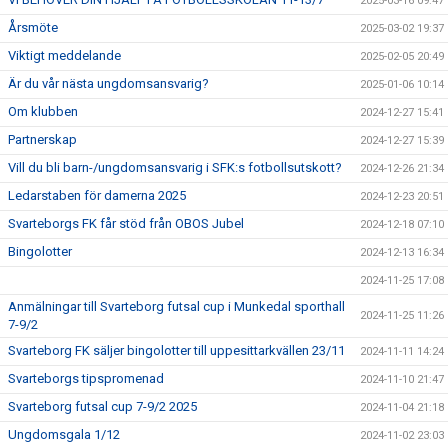
2025-03-16 09:47
Årsmöte
2025-03-02 19:37
Viktigt meddelande
2025-02-05 20:49
Är du vår nästa ungdomsansvarig?
2025-01-06 10:14
Om klubben
2024-12-27 15:41
Partnerskap
2024-12-27 15:39
Vill du bli barn-/ungdomsansvarig i SFK:s fotbollsutskott?
2024-12-26 21:34
Ledarstaben för damerna 2025
2024-12-23 20:51
Svarteborgs FK får stöd från OBOS Jubel
2024-12-18 07:10
Bingolotter
2024-12-13 16:34
2024-11-25 17:08
Anmälningar till Svarteborg futsal cup i Munkedal sporthall
2024-11-25 11:26
7-9/2
Svarteborg FK säljer bingolotter till uppesittarkvällen 23/11
2024-11-11 14:24
Svarteborgs tipspromenad
2024-11-10 21:47
Svarteborg futsal cup 7-9/2 2025
2024-11-04 21:18
Ungdomsgala 1/12
2024-11-02 23:03