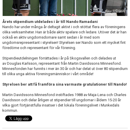
KONSTGRÄS
SPONSORHUSET
Årets stipendium utdelades i år till Nando Ramadani
GRÄSROTEN
Nando har under många år deltagit aktivt i och stöttat flera av föreningens
olika verksamheter. Han är både aktiv spelare och ledare. Utöver det är han
också en aktiv ungdomsdomare samt sedan i år med som
ungdomsrepresentant i styrelsen! Styrelsen ser Nando som ett mycket fint
föredöme och representant för vår förening.
Stipendieutdelningen förrättades i år på Skogsvallen och delades ut
av Douglas Karlsson, representant från Martin Davidssons Minnesfond.
Minnesfonden har funnits i mer än 30 år och har delat ut över 80 stipendium
till olika unga aktiva föreningsmänniskor i vårt område!
Styrelsen ber att få framföra sina varmaste gratulationer till Nando!
Martin Davidssons Minnesfond instiftades 1988 av Maja-Lena och Charles
Davidsson och delar årligen ut stipendier till ungdomar i åldern 15-20 år
vilka gjort förtjänstfulla insatser i det lokala föreningslivet i Munkedals
kommun.