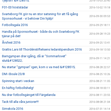
Tjejträff &#128515;
2016-10-03 20:40
F01-03 höststädar
2016-10-02 19:18
Svarteborg FK gör nu en stor satsning för att få igång
2016-09-30 09:53
Sponsorhuset - vi behöver Din hjälp!
Fotbollsgala 2016
2016-09-29 18:11
Handla på Sponsorhuset - både du och Svarteborg FK
2016-09-28 19:23
tjänar på det!
Årsfest 2016
2016-09-25 13:41
Grattis Lars till Thordénstiftelsens ledarstipendium 2016
2016-09-18 13:50
Barngympan drar igång, då är "Sommarlovet"
2016-09-11 14:21
slut&#128522;
Nu startar "gympan" igen, kom o va med &#128515;
2016-08-28 22:57
DM i Boule 23/8
2016-08-25 10:26
Spinning start i veckan
2016-08-21 11:05
En häftig fotbollshelg!
2016-08-18 00:11
Nu drar fotbollsgänget till Färgelanda
2016-08-11 23:55
Tack till alla våra juniorer!!!
2016-08-08 21:04
Simskola 2016
2016-07-31 14:14