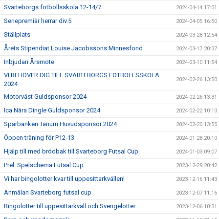
Svarteborgs fotbollsskola 12-14/7
2024-04-14 17:01
Seriepremiär herrar div.5
2024-04-05 16:50
Ställplats
2024-03-28 12:54
Årets Stipendiat Louise Jacobssons Minnesfond
2024-03-17 20:37
Inbjudan Årsmöte
2024-03-10 11:54
VI BEHÖVER DIG TILL SVARTEBORGS FOTBOLLSSKOLA
2024-02-26 13:50
2024
Motorväst Guldsponsor 2024
2024-02-26 13:31
Ica Nära Dingle Guldsponsor 2024
2024-02-22 10:13
Sparbanken Tanum Huvudsponsor 2024
2024-02-20 13:55
Öppen träning för P12-13
2024-01-28 20:10
Hjälp till med brödbak till Svarteborg Futsal Cup
2024-01-03 09:07
Prel. Spelschema Futsal Cup
2023-12-29 20:42
Vi har bingolotter kvar till uppesittarkvällen!
2023-12-16 11:43
Anmälan Svarteborg futsal cup
2023-12-07 11:16
Bingolotter till uppesittarkväll och Sverigelotter
2023-12-06 10:31