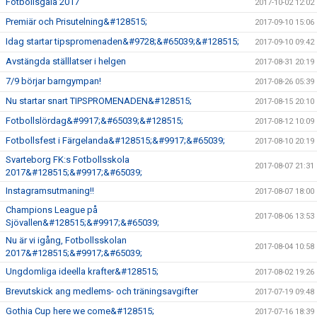
Fotbollsgala 2017
2017-10-02 12:02
Premiär och Prisutelning&#128515;
2017-09-10 15:06
Idag startar tipspromenaden&#9728;&#65039;&#128515;
2017-09-10 09:42
Avstängda ställlatser i helgen
2017-08-31 20:19
7/9 börjar barngympan!
2017-08-26 05:39
Nu startar snart TIPSPROMENADEN&#128515;
2017-08-15 20:10
Fotbollslördag&#9917;&#65039;&#128515;
2017-08-12 10:09
Fotbollsfest i Färgelanda&#128515;&#9917;&#65039;
2017-08-10 20:19
Svarteborg FK:s Fotbollsskola
2017-08-07 21:31
2017&#128515;&#9917;&#65039;
Instagramsutmaning!!
2017-08-07 18:00
Champions League på
2017-08-06 13:53
Sjövallen&#128515;&#9917;&#65039;
Nu är vi igång, Fotbollsskolan
2017-08-04 10:58
2017&#128515;&#9917;&#65039;
Ungdomliga ideella krafter&#128515;
2017-08-02 19:26
Brevutskick ang medlems- och träningsavgifter
2017-07-19 09:48
Gothia Cup here we come&#128515;
2017-07-16 18:39