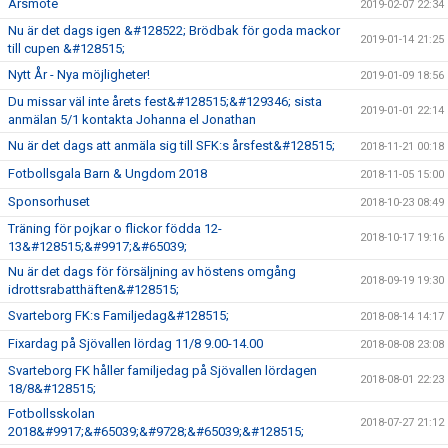
Årsmöte
2019-02-07 22:34
Nu är det dags igen &#128522; Brödbak för goda mackor
2019-01-14 21:25
till cupen &#128515;
Nytt År - Nya möjligheter!
2019-01-09 18:56
Du missar väl inte årets fest&#128515;&#129346; sista
2019-01-01 22:14
anmälan 5/1 kontakta Johanna el Jonathan
Nu är det dags att anmäla sig till SFK:s årsfest&#128515;
2018-11-21 00:18
Fotbollsgala Barn & Ungdom 2018
2018-11-05 15:00
Sponsorhuset
2018-10-23 08:49
Träning för pojkar o flickor födda 12-
2018-10-17 19:16
13&#128515;&#9917;&#65039;
Nu är det dags för försäljning av höstens omgång
2018-09-19 19:30
idrottsrabatthäften&#128515;
Svarteborg FK:s Familjedag&#128515;
2018-08-14 14:17
Fixardag på Sjövallen lördag 11/8 9.00-14.00
2018-08-08 23:08
Svarteborg FK håller familjedag på Sjövallen lördagen
2018-08-01 22:23
18/8&#128515;
Fotbollsskolan
2018-07-27 21:12
2018&#9917;&#65039;&#9728;&#65039;&#128515;