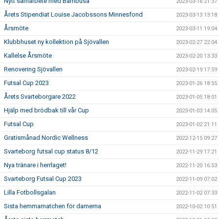
Nytt samarbete med Bambusa
2023-03-16 21:37
Årets Stipendiat Louise Jacobssons Minnesfond
2023-03-13 13:18
Årsmöte
2023-03-11 19:04
Klubbhuset ny kollektion på Sjövallen
2023-02-27 22:04
Kallelse Årsmöte
2023-02-20 13:33
Renovering Sjövallen
2023-02-19 17:59
Futsal Cup 2023
2023-01-26 18:55
Årets Svarteborgare 2022
2023-01-05 18:01
Hjälp med brödbak till vår Cup
2023-01-03 14:05
Futsal Cup
2023-01-02 21:11
Gratismånad Nordic Wellness
2022-12-15 09:27
Svarteborg futsal cup status 8/12
2022-11-29 17:21
Nya tränare i herrlaget!
2022-11-20 16:53
Svarteborg Futsal Cup 2023
2022-11-09 07:02
Lilla Fotbollsgalan
2022-11-02 07:33
Sista hemmamatchen för damerna
2022-10-02 10:51