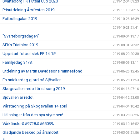
Svarteborg FK Futsal Cup 2020
2019-12-04 09:23
Prisutdelning Årsfesten 2019
2019-11-19 20:15
Fotbollsgalan 2019
2019-10-26 16:39
2019-10-21 21:41
"Svarteborgsdagen"
2019-09-04 19:17
SFKs Triathlon 2019
2019-08-31 20:32
Uppstart fotbollslek PF 14-15!
2019-08-20 20:30
Familjedag 31/8!
2019-08-09 13:11
Utdelning av Martin Davidssons minnesfond
2019-06-26 12:45
En snickardag gjord på Sjövallen
2019-05-28 11:53
Skogsvallen redo för säsong 2019
2019-04-16 07:16
Sjövallen är redo!
2019-04-12 23:05
Vårstädning på Skogsvallen 14 april
2019-04-04 10:42
Hälsningar från den nya styrelsen!
2019-03-28 06:26
Vårkänslor&#9728;&#65039;
2019-03-10 16:52
Glädjande besked på årsmötet
2019-03-03 21:56