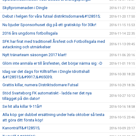
Skyltpromenaden i Dingle
2016-11-27 19:22
Debut i helgen för våra futsal distriktsdomare&#128515;
2016-11-20 17:50
Nu bjuder Sponsorhuset dig på ett gratisköp för 30kr!
2016-11-15 15:53
2016 års ungdoms fotbollsgala
2016-11-14 22:35
SFK har firat med traditionell Årsfest och Fotbollsgala med
2016-11-13 09:45
avtackning och utmärkelser
Nytt tränarteam säsongen 2017 klart!
2016-11-06 20:16
Glöm inte anmäla er till årsfesten, det börjar närma sig :-D
2016-11-01 19:15
Idag var det dags för Killträffen i Dingle Idrottshall
2016-10-30 18:20
&#128515;&#9917;&#65039;
Grattis killar, numera Distriktsdomare Futsal
2016-10-29 18:36
Stöd Svarteborg FK automatiskt - ladda ner det nya
2016-10-27 10:12
tillägget på din dator!
Se hit alla killar 9-11år!!
2016-10-16 18:58
Alla köp ger dubbel ersättning under hela oktober så testa
2016-10-15 23:46
att göra ditt första köp!
Kanonträff&#128515;
2016-10-09 23:17