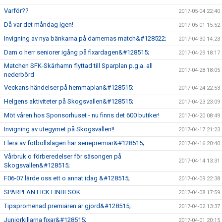
Varför??
2017-05-04 22:40
Då var det måndag igen!
2017-05-01 15:52
Invigning av nya bänkarna på damernas match&#128522;
2017-04-30 14:23
Dam o herr seniorer igång på fixardagen&#128515;
2017-04-29 18:17
Matchen SFK-Skärhamn flyttad till Sparplan p.g.a. all
2017-04-28 18:05
nederbörd
Veckans händelser på hemmaplan&#128515;
2017-04-24 22:53
Helgens aktiviteter på Skogsvallen&#128515;
2017-04-23 23:09
Möt våren hos Sponsorhuset - nu finns det 600 butiker!
2017-04-20 08:49
Invigning av utegymet på Skogsvallen!!
2017-04-17 21:23
Flera av fotbollslagen har seriepremiär&#128515;
2017-04-16 20:40
Vårbruk o förberedelser för säsongen på
2017-04-14 13:31
Skogsvallen&#128515;
F06-07 lärde oss ett o annat idag &#128515;
2017-04-09 22:38
SPARPLAN FICK FINBESÖK
2017-04-08 17:59
Tipspromenad premiären är gjord&#128515;
2017-04-02 13:37
Juniorkillarna fixar&#128515;
2017-04-01 20:15