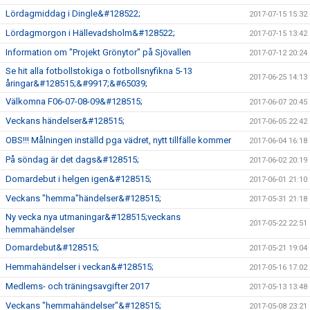
Lördagmiddag i Dingle&#128522;
2017-07-15 15:32
Lördagmorgon i Hällevadsholm&#128522;
2017-07-15 13:42
Information om "Projekt Grönytor" på Sjövallen
2017-07-12 20:24
Se hit alla fotbollstokiga o fotbollsnyfikna 5-13
2017-06-25 14:13
åringar&#128515;&#9917;&#65039;
Välkomna F06-07-08-09&#128515;
2017-06-07 20:45
Veckans händelser&#128515;
2017-06-05 22:42
OBS!!! Målningen inställd pga vädret, nytt tillfälle kommer
2017-06-04 16:18
På söndag är det dags&#128515;
2017-06-02 20:19
Domardebut i helgen igen&#128515;
2017-06-01 21:10
Veckans "hemma"händelser&#128515;
2017-05-31 21:18
Ny vecka nya utmaningar&#128515;veckans
2017-05-22 22:51
hemmahändelser
Domardebut&#128515;
2017-05-21 19:04
Hemmahändelser i veckan&#128515;
2017-05-16 17:02
Medlems- och träningsavgifter 2017
2017-05-13 13:48
Veckans "hemmahändelser"&#128515;
2017-05-08 23:21