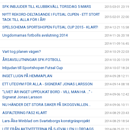
SFK INBJUDER TILL KLUBBKVÄLL TORSDAG 5 MARS
2015-03-01 23:19
NYTT REKORD-DELTAGANDE I FUTSAL CUPEN - ETT STORT
2015-02-01 22:00
TACK TILL ALLA FÖR I ÅR!
SPELSCHEMA SPORTSHOPEN FUTSAL CUP 2015 - KLART!
2014-12-21 15:58
Ungdomarnas fotbolls avslutning 2014
2014-11-26 20:18
2014-11-09 16:45
Vart tog planen vägen?
2014-10-29 22:03
ÅRSAVSLUTNINGAR SFK-FOTBOLL
2014-10-20 13:59
Inbjudan till Sportshopen Futsal Cup
2014-10-07 18:24
INGET LUGN PÅ HEMMAPLAN
2014-09-28 12:11
ETT UTEGYM FÖR ALLA - SIGNERAT JONAS LARSSON
2014-09-14 08:18
”LIVET ÄR INGET UPPDUKAT BORD - VILL MAN HA ..." -
2014-09-06 12:42
Signerat Jonas Larsson
NU HÄNDER DET STORA SAKER PÅ SKOGSVALLEN...
2014-09-06 10:11
ASFALTERING FAS2 KLART
2014-08-29 23:43
Lars-Åke Winblad om Svarteborgs konstgräsprojekt
2014-08-29 18:54
LITE FRÅN AKTIVITETERNA PÅ SJÖVALLEN I LÖRDAGS
2014-08-25 01:11