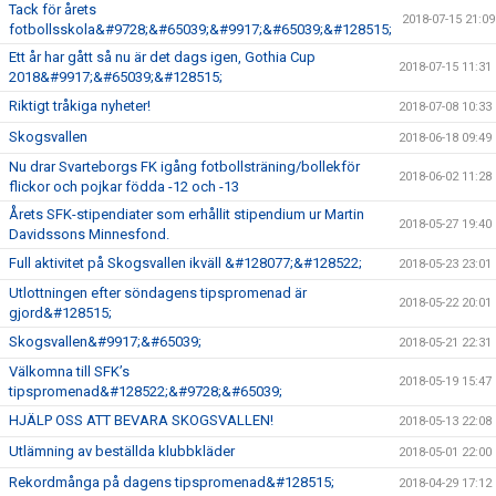
Tack för årets
2018-07-15 21:09
fotbollsskola&#9728;&#65039;&#9917;&#65039;&#128515;
Ett år har gått så nu är det dags igen, Gothia Cup
2018-07-15 11:31
2018&#9917;&#65039;&#128515;
Riktigt tråkiga nyheter!
2018-07-08 10:33
Skogsvallen
2018-06-18 09:49
Nu drar Svarteborgs FK igång fotbollsträning/bollekför
2018-06-02 11:28
flickor och pojkar födda -12 och -13
Årets SFK-stipendiater som erhållit stipendium ur Martin
2018-05-27 19:40
Davidssons Minnesfond.
Full aktivitet på Skogsvallen ikväll &#128077;&#128522;
2018-05-23 23:01
Utlottningen efter söndagens tipspromenad är
2018-05-22 20:01
gjord&#128515;
Skogsvallen&#9917;&#65039;
2018-05-21 22:31
Välkomna till SFK’s
2018-05-19 15:47
tipspromenad&#128522;&#9728;&#65039;
HJÄLP OSS ATT BEVARA SKOGSVALLEN!
2018-05-13 22:08
Utlämning av beställda klubbkläder
2018-05-01 22:00
Rekordmånga på dagens tipspromenad&#128515;
2018-04-29 17:12