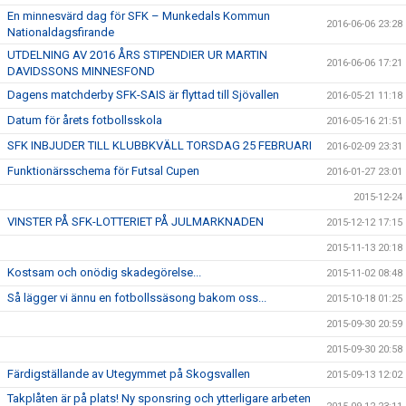
En minnesvärd dag för SFK – Munkedals Kommun
2016-06-06 23:28
Nationaldagsfirande
UTDELNING AV 2016 ÅRS STIPENDIER UR MARTIN
2016-06-06 17:21
DAVIDSSONS MINNESFOND
Dagens matchderby SFK-SAIS är flyttad till Sjövallen
2016-05-21 11:18
Datum för årets fotbollsskola
2016-05-16 21:51
SFK INBJUDER TILL KLUBBKVÄLL TORSDAG 25 FEBRUARI
2016-02-09 23:31
Funktionärsschema för Futsal Cupen
2016-01-27 23:01
2015-12-24
VINSTER PÅ SFK-LOTTERIET PÅ JULMARKNADEN
2015-12-12 17:15
2015-11-13 20:18
Kostsam och onödig skadegörelse...
2015-11-02 08:48
Så lägger vi ännu en fotbollssäsong bakom oss...
2015-10-18 01:25
2015-09-30 20:59
2015-09-30 20:58
Färdigställande av Utegymmet på Skogsvallen
2015-09-13 12:02
Takplåten är på plats! Ny sponsring och ytterligare arbeten