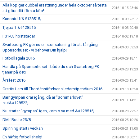
Alla köp ger dubbel ersättning under hela oktober så testa
2016-10-15 23:46
att göra ditt första köp!
Kanonträff&#128515;
2016-10-09 23:17
Tjejträff &#128515;
2016-10-03 20:40
F01-03 höststädar
2016-10-02 19:18
Svarteborg FK gör nu en stor satsning för att få igång
2016-09-30 09:53
Sponsorhuset - vi behöver Din hjälp!
Fotbollsgala 2016
2016-09-29 18:11
Handla på Sponsorhuset - både du och Svarteborg FK
2016-09-28 19:23
tjänar på det!
Årsfest 2016
2016-09-25 13:41
Grattis Lars till Thordénstiftelsens ledarstipendium 2016
2016-09-18 13:50
Barngympan drar igång, då är "Sommarlovet"
2016-09-11 14:21
slut&#128522;
Nu startar "gympan" igen, kom o va med &#128515;
2016-08-28 22:57
DM i Boule 23/8
2016-08-25 10:26
Spinning start i veckan
2016-08-21 11:05
En häftig fotbollshelg!
2016-08-18 00:11