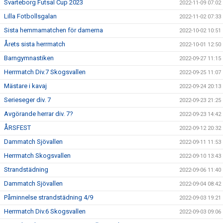
Svarteborg Futsal Cup 2023
2022-11-09 07:02
Lilla Fotbollsgalan
2022-11-02 07:33
Sista hemmamatchen för damerna
2022-10-02 10:51
Årets sista herrmatch
2022-10-01 12:50
Barngymnastiken
2022-09-27 11:15
Herrmatch Div.7 Skogsvallen
2022-09-25 11:07
Mästare i kavaj
2022-09-24 20:13
Serieseger div. 7
2022-09-23 21:25
Avgörande herrar div. 7?
2022-09-23 14:42
ÅRSFEST
2022-09-12 20:32
Dammatch Sjövallen
2022-09-11 11:53
Herrmatch Skogsvallen
2022-09-10 13:43
Strandstädning
2022-09-06 11:40
Dammatch Sjövallen
2022-09-04 08:42
Påminnelse strandstädning 4/9
2022-09-03 19:21
Herrmatch Div.6 Skogsvallen
2022-09-03 09:06