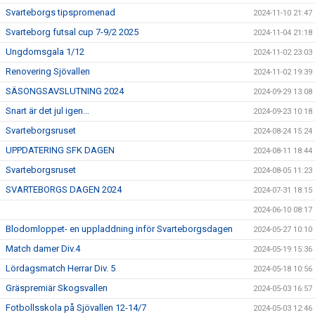
Svarteborgs tipspromenad
2024-11-10 21:47
Svarteborg futsal cup 7-9/2 2025
2024-11-04 21:18
Ungdomsgala 1/12
2024-11-02 23:03
Renovering Sjövallen
2024-11-02 19:39
SÄSONGSAVSLUTNING 2024
2024-09-29 13:08
Snart är det jul igen...
2024-09-23 10:18
Svarteborgsruset
2024-08-24 15:24
UPPDATERING SFK DAGEN
2024-08-11 18:44
Svarteborgsruset
2024-08-05 11:23
SVARTEBORGS DAGEN 2024
2024-07-31 18:15
2024-06-10 08:17
Blodomloppet- en uppladdning inför Svarteborgsdagen
2024-05-27 10:10
Match damer Div.4
2024-05-19 15:36
Lördagsmatch Herrar Div. 5
2024-05-18 10:56
Gräspremiär Skogsvallen
2024-05-03 16:57
Fotbollsskola på Sjövallen 12-14/7
2024-05-03 12:46