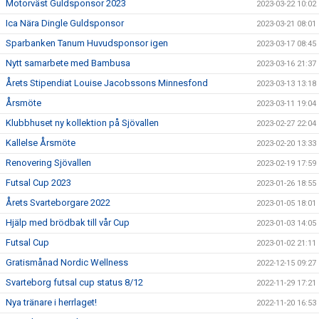
Motorväst Guldsponsor 2023
2023-03-22 10:02
Ica Nära Dingle Guldsponsor
2023-03-21 08:01
Sparbanken Tanum Huvudsponsor igen
2023-03-17 08:45
Nytt samarbete med Bambusa
2023-03-16 21:37
Årets Stipendiat Louise Jacobssons Minnesfond
2023-03-13 13:18
Årsmöte
2023-03-11 19:04
Klubbhuset ny kollektion på Sjövallen
2023-02-27 22:04
Kallelse Årsmöte
2023-02-20 13:33
Renovering Sjövallen
2023-02-19 17:59
Futsal Cup 2023
2023-01-26 18:55
Årets Svarteborgare 2022
2023-01-05 18:01
Hjälp med brödbak till vår Cup
2023-01-03 14:05
Futsal Cup
2023-01-02 21:11
Gratismånad Nordic Wellness
2022-12-15 09:27
Svarteborg futsal cup status 8/12
2022-11-29 17:21
Nya tränare i herrlaget!
2022-11-20 16:53