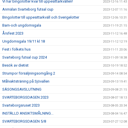
Vi har bingolotter kvar till uppesittarkvällen!
2023-12-16 11:43
Anmälan Svarteborg futsal cup
2023-12-07 11:16
Bingolotter till uppesittarkväll och Sverigelotter
2023-12-06 10:31
Barn-och ungdomsgala
2023-11-19 21:15
Årsfest 2023
2023-11-12 16:48
Ungdomsgala 19/11 kl 18
2023-11-12 12:19
Fest i folkets hus
2023-11-11 20:06
Svarteborg futsal cup 2024
2023-11-09 18:38
Besök av dietist
2023-10-19 18:52
Strumpor försäljningsomgång 2
2023-09-14 08:54
Målvaktsträning på Sjövallen
2023-09-13 19:41
SÄSONGSAVSLUTNING
2023-09-08 21:15
SVARTEBORGSDAGEN 2023
2023-08-07 18:13
Svarteborgsruset 2023
2023-08-05 20:34
INSTÄLLD ANSIKTSMÅLNING...
2023-08-04 16:47
SVARTEBORGSDAGEN 5/8
2023-07-27 12:08