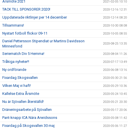
Årsmöte 2021
2021-02-05 10:10
TACK TILL SPONSORER 2020!
2020-12-16 12:31
Uppdaterade riktlinjer per 14 december
2020-12-14 08:20
Tillsammans!
2020-10-30 08:08
Nystart fotboll flickor 09-11
2020-10-05 08:55
Daniel Pettersson Stipendiat ur Martins Davidsson
2020-08-25 13:35
Minnesfond
Seriematch Div 5 Hemma!
2020-08-04 11:26
Tråkiga nyheter!!
2020-07-17 13:49
Ny ordförande
2020-06-08 13:16
Fixardag Skogsvallen
2020-05-30 21:56
Vilken Maj vi haft!
2020-05-29 10:36
Kallelse Extra Årsmöte
2020-05-24 10:45
Nu är Sjövallen återställd!
2020-05-21 20:30
Dräneringsarbete på Sjövallen
2020-05-17 20:06
Pant-knapp ICA Nära Arwidssons
2020-05-08 11:42
Fixardag på Skogsvallen 30 maj
2020-05-06 11:27