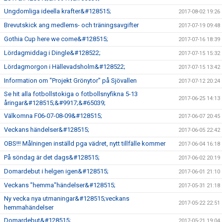
Ungdomliga ideella krafter&#128515;
2017-08-02 19:26
Brevutskick ang medlems- och träningsavgifter
2017-07-19 09:48
Gothia Cup here we come&#128515;
2017-07-16 18:39
Lördagmiddag i Dingle&#128522;
2017-07-15 15:32
Lördagmorgon i Hällevadsholm&#128522;
2017-07-15 13:42
Information om "Projekt Grönytor" på Sjövallen
2017-07-12 20:24
Se hit alla fotbollstokiga o fotbollsnyfikna 5-13
2017-06-25 14:13
åringar&#128515;&#9917;&#65039;
Välkomna F06-07-08-09&#128515;
2017-06-07 20:45
Veckans händelser&#128515;
2017-06-05 22:42
OBS!!! Målningen inställd pga vädret, nytt tillfälle kommer
2017-06-04 16:18
På söndag är det dags&#128515;
2017-06-02 20:19
Domardebut i helgen igen&#128515;
2017-06-01 21:10
Veckans "hemma"händelser&#128515;
2017-05-31 21:18
Ny vecka nya utmaningar&#128515;veckans
2017-05-22 22:51
hemmahändelser
Domardebut&#128515;
2017-05-21 19:04