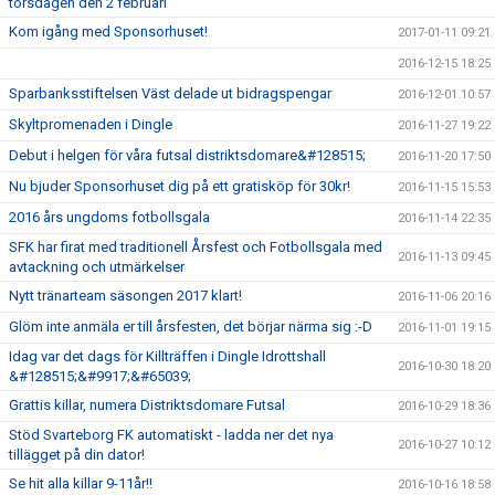
torsdagen den 2 februari
Kom igång med Sponsorhuset!
2017-01-11 09:21
2016-12-15 18:25
Sparbanksstiftelsen Väst delade ut bidragspengar
2016-12-01 10:57
Skyltpromenaden i Dingle
2016-11-27 19:22
Debut i helgen för våra futsal distriktsdomare&#128515;
2016-11-20 17:50
Nu bjuder Sponsorhuset dig på ett gratisköp för 30kr!
2016-11-15 15:53
2016 års ungdoms fotbollsgala
2016-11-14 22:35
SFK har firat med traditionell Årsfest och Fotbollsgala med
2016-11-13 09:45
avtackning och utmärkelser
Nytt tränarteam säsongen 2017 klart!
2016-11-06 20:16
Glöm inte anmäla er till årsfesten, det börjar närma sig :-D
2016-11-01 19:15
Idag var det dags för Killträffen i Dingle Idrottshall
2016-10-30 18:20
&#128515;&#9917;&#65039;
Grattis killar, numera Distriktsdomare Futsal
2016-10-29 18:36
Stöd Svarteborg FK automatiskt - ladda ner det nya
2016-10-27 10:12
tillägget på din dator!
Se hit alla killar 9-11år!!
2016-10-16 18:58