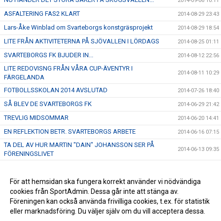
2014-09-06 10:11
ASFALTERING FAS2 KLART
2014-08-29 23:43
Lars-Åke Winblad om Svarteborgs konstgräsprojekt
2014-08-29 18:54
LITE FRÅN AKTIVITETERNA PÅ SJÖVALLEN I LÖRDAGS
2014-08-25 01:11
SVARTEBORGS FK BJUDER IN...
2014-08-12 22:56
LITE REDOVISNG FRÅN VÅRA CUP-ÄVENTYR I
2014-08-11 10:29
FÄRGELANDA
FOTBOLLSSKOLAN 2014 AVSLUTAD
2014-07-26 18:40
SÅ BLEV DE SVARTEBORGS FK
2014-06-29 21:42
TREVLIG MIDSOMMAR
2014-06-20 14:41
EN REFLEKTION BETR. SVARTEBORGS ARBETE
2014-06-16 07:15
TA DEL AV HUR MARTIN "DAIN" JOHANSSON SER PÅ
2014-06-13 09:35
FÖRENINGSLIVET
FRAMTIDEN - DEN HÄNGER PÅ DIG
2014-06-07 17:47
HÅLL UTKIK!
För att hemsidan ska fungera korrekt använder vi nödvändiga
2014-06-06 21:40
cookies från SportAdmin. Dessa går inte att stänga av.
LYCKAD INVIGNING AV SPARPLAN
2014-04-30 11:34
Föreningen kan också använda frivilliga cookies, t.ex. för statistik
eller marknadsföring. Du väljer själv om du vill acceptera dessa.