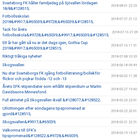
Svarteborg FK håller familjedag på Sjövallen lördagen
2018-08-01 22:23
18/8&#128515;
Fotbollsskolan
2018-07-27 21:12
2018&#9917;&#65039;&#9728;&#65039;&#128515;
Tack för årets
2018-07-15 21:09
fotbollsskola&#9728;&#65039;&#9917;&#65039;&#128515;
Ett år har gått så nu är det dags igen, Gothia Cup
2018-07-15 11:31
2018&#9917;&#65039;&#128515;
Riktigt tråkiga nyheter!
2018-07-08 10:33
Skogsvallen
2018-06-18 09:49
Nu drar Svarteborgs FK igång fotbollsträning/bollekför
2018-06-02 11:28
flickor och pojkar födda -12 och -13
Årets SFK-stipendiater som erhållit stipendium ur Martin
2018-05-27 19:40
Davidssons Minnesfond.
Full aktivitet på Skogsvallen ikväll &#128077;&#128522;
2018-05-23 23:01
Utlottningen efter söndagens tipspromenad är
2018-05-22 20:01
gjord&#128515;
Skogsvallen&#9917;&#65039;
2018-05-21 22:31
Välkomna till SFK’s
2018-05-19 15:47
tipspromenad&#128522;&#9728;&#65039;