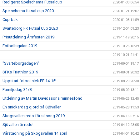
Redigerat Spelschema Futsalcup
2020-01-30 06:54
Spelschema futsal cup 2020
2020-01-21 19:07
Cup-bak
2020-01-08 11:59
Svarteborg FK Futsal Cup 2020
2019-12-04 09:23
Prisutdelning Årsfesten 2019
2019-11-19 20:15
Fotbollsgalan 2019
2019-10-26 16:39
2019-10-21 21:41
"Svarteborgsdagen"
2019-09-04 19:17
SFKs Triathlon 2019
2019-08-31 20:32
Uppstart fotbollslek PF 14-15!
2019-08-20 20:30
Familjedag 31/8!
2019-08-09 13:11
Utdelning av Martin Davidssons minnesfond
2019-06-26 12:45
En snickardag gjord på Sjövallen
2019-05-28 11:53
Skogsvallen redo för säsong 2019
2019-04-16 07:16
Sjövallen är redo!
2019-04-12 23:05
Vårstädning på Skogsvallen 14 april
2019-04-04 10:42