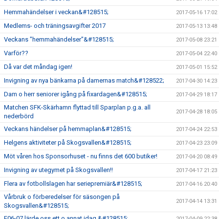
Hemmahändelser i veckan&#128515;
2017-05-16 17:02
Medlems- och träningsavgifter 2017
2017-05-13 13:48
Veckans "hemmahändelser"&#128515;
2017-05-08 23:21
Varför??
2017-05-04 22:40
Då var det måndag igen!
2017-05-01 15:52
Invigning av nya bänkarna på damernas match&#128522;
2017-04-30 14:23
Dam o herr seniorer igång på fixardagen&#128515;
2017-04-29 18:17
Matchen SFK-Skärhamn flyttad till Sparplan p.g.a. all
2017-04-28 18:05
nederbörd
Veckans händelser på hemmaplan&#128515;
2017-04-24 22:53
Helgens aktiviteter på Skogsvallen&#128515;
2017-04-23 23:09
Möt våren hos Sponsorhuset - nu finns det 600 butiker!
2017-04-20 08:49
Invigning av utegymet på Skogsvallen!!
2017-04-17 21:23
Flera av fotbollslagen har seriepremiär&#128515;
2017-04-16 20:40
Vårbruk o förberedelser för säsongen på
2017-04-14 13:31
Skogsvallen&#128515;
F06-07 lärde oss ett o annat idag &#128515;
2017-04-09 22:38