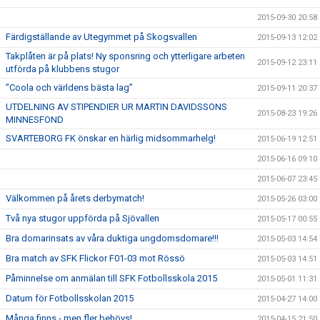
2015-09-30 20:58
Färdigställande av Utegymmet på Skogsvallen
2015-09-13 12:02
Takplåten är på plats! Ny sponsring och ytterligare arbeten
2015-09-12 23:11
utförda på klubbens stugor
”Coola och världens bästa lag”
2015-09-11 20:37
UTDELNING AV STIPENDIER UR MARTIN DAVIDSSONS
2015-08-23 19:26
MINNESFOND
SVARTEBORG FK önskar en härlig midsommarhelg!
2015-06-19 12:51
2015-06-16 09:10
2015-06-07 23:45
Välkommen på årets derbymatch!
2015-05-26 03:00
Två nya stugor uppförda på Sjövallen
2015-05-17 00:55
Bra domarinsats av våra duktiga ungdomsdomare!!!
2015-05-03 14:54
Bra match av SFK Flickor F01-03 mot Rössö
2015-05-03 14:51
Påminnelse om anmälan till SFK Fotbollsskola 2015
2015-05-01 11:31
Datum för Fotbollsskolan 2015
2015-04-27 14:00
Många finns - men fler behövs!
2015-04-15 21:50