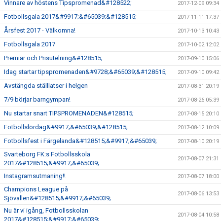
Vinnare av höstens Tipspromenad&#128522;
2017-12-09 09:34
Fotbollsgala 2017&#9917;&#65039;&#128515;
2017-11-11 17:37
Årsfest 2017 - Välkomna!
2017-10-13 10:43
Fotbollsgala 2017
2017-10-02 12:02
Premiär och Prisutelning&#128515;
2017-09-10 15:06
Idag startar tipspromenaden&#9728;&#65039;&#128515;
2017-09-10 09:42
Avstängda ställlatser i helgen
2017-08-31 20:19
7/9 börjar barngympan!
2017-08-26 05:39
Nu startar snart TIPSPROMENADEN&#128515;
2017-08-15 20:10
Fotbollslördag&#9917;&#65039;&#128515;
2017-08-12 10:09
Fotbollsfest i Färgelanda&#128515;&#9917;&#65039;
2017-08-10 20:19
Svarteborg FK:s Fotbollsskola
2017-08-07 21:31
2017&#128515;&#9917;&#65039;
Instagramsutmaning!!
2017-08-07 18:00
Champions League på
2017-08-06 13:53
Sjövallen&#128515;&#9917;&#65039;
Nu är vi igång, Fotbollsskolan
2017-08-04 10:58
2017&#128515;&#9917;&#65039;