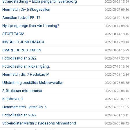
Strandstädning = Extra pengar till Svarteborg
2022-08-29 15:59
Herrmatch Div 6 Skogsvallen
2022-08-27 09:56
Anmälan fotboll PF -17
2022-08-19 13:19
Nytt pengaregn över vår förening?
2022-08-17 08:35
STORT TACK!
2022-08-14 18:15
INSTÄLLD JUNIORMATCH
2022-08-12 20:13
SVARTEBORGS DAGEN
2022-08-04 16:29
Fotbollsskolan 2022
2022-07-17 20:39
Fotbollsskolan kickar igång.
2022-07-15 16:46
Herrmatch div. 7 Hedekas IP
2022-07-06 12:39
Uthämtning beställda klubboveraller
2022-06-28 06:38
Ställplatser midsommar
2022-06-22 06:15
Klubboverall
2022-06-20 07:37
Hemmamatch Herrar Div. 6
2022-06-06 11:05
Fotbollsskolan 2022
2022-06-01 10:11
Stipendiater Martin Davidssons Minnesfond
2022-05-30 09:42