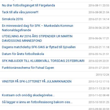
Nu drar fotbollsgänget till Färgelanda
2016-08-11 23:55
Tack till alla våra juniorer!!!
2016-08-08 21:04
Simskola 2016
2016-07-31 14:14
En minnesvärd dag för SFK – Munkedals Kommun
2016-06-06 23:28
Nationaldagsfirande
UTDELNING AV 2016 ÅRS STIPENDIER UR MARTIN
2016-06-06 17:21
DAVIDSSONS MINNESFOND
Dagens matchderby SFK-SAIS är flyttad till Sjövallen
2016-05-21 11:18
Datum för årets fotbollsskola
2016-05-16 21:51
SFK INBJUDER TILL KLUBBKVÄLL TORSDAG 25 FEBRUARI
2016-02-09 23:31
Funktionärsschema för Futsal Cupen
2016-01-27 23:01
2015-12-24
VINSTER PÅ SFK-LOTTERIET PÅ JULMARKNADEN
2015-12-12 17:15
2015-11-13 20:18
Kostsam och onödig skadegörelse...
2015-11-02 08:48
Så lägger vi ännu en fotbollssäsong bakom oss...
2015-10-18 01:25
2015-09-30 20:59