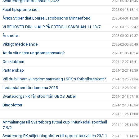
Svarteborgs fotbollsskola 2025
2025-05-02 18:45
Facit tipspromenad!
2025-04-18 18:14
Årets Stipendiat Louise Jacobssons Minnesfond
2025-04-01 19:38
VI BEHÖVER DIN HJÄLP PÅ FOTBOLLSSKOLAN 11-13/7
2025-03-16 09:47
Årsmöte
2025-03-02 19:37
Viktigt meddelande
2025-02-05 20:49
Är du vår nästa ungdomsansvarig?
2025-01-06 10:14
Om klubben
2024-12-27 15:41
Partnerskap
2024-12-27 15:39
Vill du bli barn-/ungdomsansvarig i SFK:s fotbollsutskott?
2024-12-26 21:34
Ledarstaben för damerna 2025
2024-12-23 20:51
Svarteborgs FK får stöd från OBOS Jubel
2024-12-18 07:10
Bingolotter
2024-12-13 16:34
2024-11-25 17:08
Anmälningar till Svarteborg futsal cup i Munkedal sporthall
2024-11-25 11:26
7-9/2
Svarteborg FK säljer bingolotter till uppesittarkvällen 23/11
2024-11-11 14:24