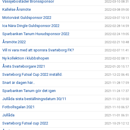
Vässjebostäder Bronssponsor
2022-03-10 08:31
Kallelse Årsmöte
2022-03-08 09:00
Motorväst Guldsponsor 2022
2022-03-07 10:13
Ica Nära Dingle Guldsponsor 2022
2022-02-28 14:59
Sparbanken Tanum Huvudsponsor 2022
2022-02-24 19:05
Årsmöte 2022
2022-02-21 10:48
Vill ni vara med att sponsra Svarteborg FK?
2022-02-07 11:41
Ny kollektion i klubbshopen
2022-02-02 08:11
Årets Svarteborgare 2021
2022-01-20 15:17
Svarteborg Futsal Cup 2022 inställd.
2021-12-22 06:45
Snart är dagen här…
2021-11-28 17:59
Sparbanken Tanum gör det igen
2021-11-24 17:37
Jullåda sista beställningsdatum 30/11
2021-11-22 10:50
Fotbollsgalan 2021
2021-11-10 06:57
Jullåda
2021-11-01 06:51
Svarteborg Futsal cup 2022
2021-10-29 12:12