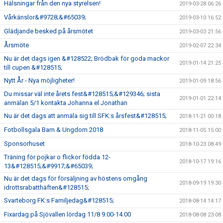
Hälsningar från den nya styrelsen!
2019-03-28 06:26
Vårkänslor&#9728;&#65039;
2019-03-10 16:52
Glädjande besked på årsmötet
2019-03-03 21:56
Årsmöte
2019-02-07 22:34
Nu är det dags igen &#128522; Brödbak för goda mackor
2019-01-14 21:25
till cupen &#128515;
Nytt År - Nya möjligheter!
2019-01-09 18:56
Du missar väl inte årets fest&#128515;&#129346; sista
2019-01-01 22:14
anmälan 5/1 kontakta Johanna el Jonathan
Nu är det dags att anmäla sig till SFK:s årsfest&#128515;
2018-11-21 00:18
Fotbollsgala Barn & Ungdom 2018
2018-11-05 15:00
Sponsorhuset
2018-10-23 08:49
Träning för pojkar o flickor födda 12-
2018-10-17 19:16
13&#128515;&#9917;&#65039;
Nu är det dags för försäljning av höstens omgång
2018-09-19 19:30
idrottsrabatthäften&#128515;
Svarteborg FK:s Familjedag&#128515;
2018-08-14 14:17
Fixardag på Sjövallen lördag 11/8 9.00-14.00
2018-08-08 23:08