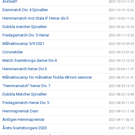
Årsfest!!
2021-10-15 11:47
Dammatch Div. 4 Sjövallen
2021-10-10 10:56
Hemmamatch mot Stala IF Herrar div.5
2021-10-02 11:55
Dubbla matcher Sjövallen
2021-09-26 10:29
Fredagsmatch Div. 5 Herrar
2021-09-17 13:32
Målvaktscamp 5/9-2021
2021-09-16 09:29
Coronatider
2021-09-13 07:55
Match Svarteborgs damer Div.4
2021-09-12 10:59
Hemmamatch herrar Div.5
2021-09-04 11:37
Målvaktscamp för målvakter födda-08 tom seniorer
2021-08-29 21:41
"Hemmamatch" herrar Div. 7
2021-08-29 13:10
Dubbla Matcher Sjövallen
2021-08-22 13:48
Fredagsmatch Herrar Div. 5
2021-08-20 11:03
Hemmapremiär Dam
2021-08-15 11:08
Äntligen Hemmapremiär
2021-08-11 06:51
Årets Svarteborgare 2020
2021-07-22 17:36