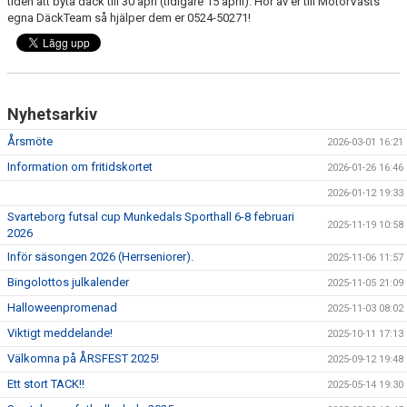
tiden att byta däck till 30 apri (tidigare 15 april). Hör av er till MotorVästs
egna DäckTeam så hjälper dem er 0524-50271!
Nyhetsarkiv
Årsmöte
2026-03-01 16:21
Information om fritidskortet
2026-01-26 16:46
2026-01-12 19:33
Svarteborg futsal cup Munkedals Sporthall 6-8 februari
2025-11-19 10:58
2026
Inför säsongen 2026 (Herrseniorer).
2025-11-06 11:57
Bingolottos julkalender
2025-11-05 21:09
Halloweenpromenad
2025-11-03 08:02
Viktigt meddelande!
2025-10-11 17:13
Välkomna på ÅRSFEST 2025!
2025-09-12 19:48
Ett stort TACK!!
2025-05-14 19:30