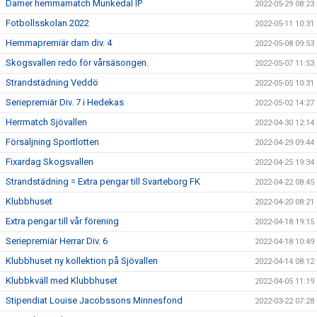
Damer hemmamatch Munkedal IP
2022-05-29 08:23
Fotbollsskolan 2022
2022-05-11 10:31
Hemmapremiär dam div. 4
2022-05-08 09:53
Skogsvallen redo för vårsäsongen.
2022-05-07 11:53
Strandstädning Veddö
2022-05-05 10:31
Seriepremiär Div. 7 i Hedekas
2022-05-02 14:27
Herrmatch Sjövallen
2022-04-30 12:14
Försäljning Sportlotten
2022-04-29 09:44
Fixardag Skogsvallen
2022-04-25 19:34
Strandstädning = Extra pengar till Svarteborg FK
2022-04-22 08:45
Klubbhuset
2022-04-20 08:21
Extra pengar till vår förening
2022-04-18 19:15
Seriepremiär Herrar Div. 6
2022-04-18 10:49
Klubbhuset ny kollektion på Sjövallen
2022-04-14 08:12
Klubbkväll med Klubbhuset
2022-04-05 11:19
Stipendiat Louise Jacobssons Minnesfond
2022-03-22 07:28