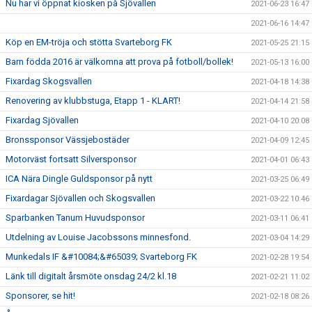
Nu har vi öppnat kiosken på Sjövallen
2021-06-23 16:47
2021-06-16 14:47
Köp en EM-tröja och stötta Svarteborg FK
2021-05-25 21:15
Barn födda 2016 är välkomna att prova på fotboll/bollek!
2021-05-13 16:00
Fixardag Skogsvallen
2021-04-18 14:38
Renovering av klubbstuga, Etapp 1 - KLART!
2021-04-14 21:58
Fixardag Sjövallen
2021-04-10 20:08
Bronssponsor Vässjebostäder
2021-04-09 12:45
Motorväst fortsatt Silversponsor
2021-04-01 06:43
ICA Nära Dingle Guldsponsor på nytt
2021-03-25 06:49
Fixardagar Sjövallen och Skogsvallen
2021-03-22 10:46
Sparbanken Tanum Huvudsponsor
2021-03-11 06:41
Utdelning av Louise Jacobssons minnesfond.
2021-03-04 14:29
Munkedals IF &#10084;&#65039; Svarteborg FK
2021-02-28 19:54
Länk till digitalt årsmöte onsdag 24/2 kl.18
2021-02-21 11:02
Sponsorer, se hit!
2021-02-18 08:26