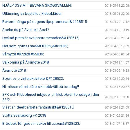
HJÄLP OSS ATT BEVARA SKOGSVALLEN!
2018-05-13 22:08
Utlämning av beställda klubbkläder
2018-05-01 22:00
Rekordmånga på dagens tipspromenad&#128515;
2018-04-29 17:12
Spelar du på Svenska Spel?
2018-04-19 10:19
Lyckad premiär av tipspromenaden&#128515;
2018-04-08 21:04
Det som göms i snö&#10052;&#65039;
2018-04-08 17:02
Vårnytt&#9728;&#65039;
2018-04-06 01:54
Välkomna på Årsmöte 2018
2018-03-12 14:07
Årsmöte 2018
2018-03-02 19:53
Sportlov o vinteraktiviteter&#128522;
2018-02-19 20:44
Ni missar väl inte årets klubbkväll på torsdag!!
2018-02-18 20:57
SFK och Klubbhuset inbjuder till klubbkväll torsdagen den
2018-02-15 10:50
22/2
Visst är ideellt arbete fantastiskt&#128515;
2018-02-12 21:09
Stötta Svarteborg FK 2018
2018-01-22 21:54
Brödbak för goda mackor till cupen&#128523;
2018-01-07 18:57