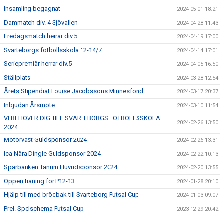
Insamling begagnat
2024-05-01 18:21
Dammatch div. 4 Sjövallen
2024-04-28 11:43
Fredagsmatch herrar div.5
2024-04-19 17:00
Svarteborgs fotbollsskola 12-14/7
2024-04-14 17:01
Seriepremiär herrar div.5
2024-04-05 16:50
Ställplats
2024-03-28 12:54
Årets Stipendiat Louise Jacobssons Minnesfond
2024-03-17 20:37
Inbjudan Årsmöte
2024-03-10 11:54
VI BEHÖVER DIG TILL SVARTEBORGS FOTBOLLSSKOLA
2024-02-26 13:50
2024
Motorväst Guldsponsor 2024
2024-02-26 13:31
Ica Nära Dingle Guldsponsor 2024
2024-02-22 10:13
Sparbanken Tanum Huvudsponsor 2024
2024-02-20 13:55
Öppen träning för P12-13
2024-01-28 20:10
Hjälp till med brödbak till Svarteborg Futsal Cup
2024-01-03 09:07
Prel. Spelschema Futsal Cup
2023-12-29 20:42