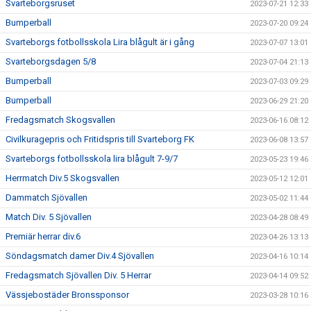
Svarteborgsruset
2023-07-21 12:33
Bumperball
2023-07-20 09:24
Svarteborgs fotbollsskola Lira blågult är i gång
2023-07-07 13:01
Svarteborgsdagen 5/8
2023-07-04 21:13
Bumperball
2023-07-03 09:29
Bumperball
2023-06-29 21:20
Fredagsmatch Skogsvallen
2023-06-16 08:12
Civilkuragepris och Fritidspris till Svarteborg FK
2023-06-08 13:57
Svarteborgs fotbollsskola lira blågult 7-9/7
2023-05-23 19:46
Herrmatch Div.5 Skogsvallen
2023-05-12 12:01
Dammatch Sjövallen
2023-05-02 11:44
Match Div. 5 Sjövallen
2023-04-28 08:49
Premiär herrar div.6
2023-04-26 13:13
Söndagsmatch damer Div.4 Sjövallen
2023-04-16 10:14
Fredagsmatch Sjövallen Div. 5 Herrar
2023-04-14 09:52
Vässjebostäder Bronssponsor
2023-03-28 10:16