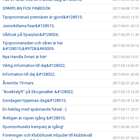
SPARPLAN FICK FINBESÖK
2017-04-08 17:59
Tipspromenad premiären är gjord&#128515;
2017-04-02 13:37
Juniorkillarna fixar&#128515;
2017-04-01 20:15
Vårbruk på Sparplan&#128526;
2017-03-29 11:34
Tipspromenaden och våren är här
2017-03-29 09:15
&#128515;&#9728;&#65039;
Nya Handla Smart är här!
2017-03-20 13:51
Viktig information till dej&#128522;
2017-03-13 00:47
Information till dej &#128522;
2017-03-01 20:00
Årsmöte 19 mars
2017-02-27 22:24
"Ansiktslyft" på Skogsvallen &#128522;
2017-02-19 13:29
Söndagen=tjejernas dag&#128515;
2017-02-18 13:39
En heldag med spännande futsal :-)
2017-02-11 23:57
Äntligen är cupen igång &#128513;
2017-02-11 01:17
Sponsorhusets kampanj är igång!
2017-02-06 10:47
Föreningen och Klubbhuset inbjuder till klubbkväll
2017-01-27 16:12