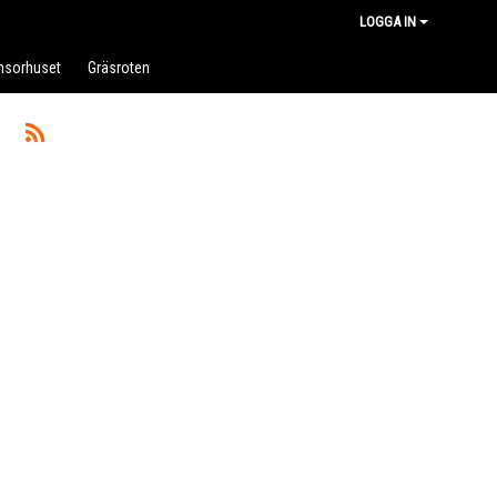
LOGGA IN
nsorhuset
Gräsroten