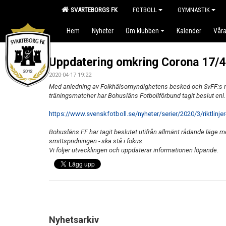
SVARTEBORGS FK
FOTBOLL
GYMNASTIK
Hem
Nyheter
Om klubben
Kalender
Våra
Uppdatering omkring Corona 17/4
2020-04-17 19:22
Med anledning av Folkhälsomyndighetens besked och SvFF:s nya
träningsmatcher har Bohusläns Fotbollförbund tagit beslut enl
https://www.svenskfotboll.se/nyheter/serier/2020/3/riktlinj
Bohusläns FF har tagit beslutet utifrån allmänt rådande läge m
smittspridningen - ska stå i fokus.
Vi följer utvecklingen och uppdaterar informationen löpande.
Nyhetsarkiv