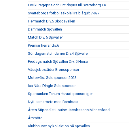
Civilkuragepris och Fritidspris till Svarteborg FK
Svarteborgs fotbollsskola lira blågult 7-9/7
Herrmatch Div.5 Skogsvallen
Dammatch Sjövallen
Match Div. 5 Sjövallen
Premiär herrar div.6
Söndagsmatch damer Div.4 Sjövallen
Fredagsmatch Sjövallen Div. 5 Herrar
Vässjebostäder Bronssponsor
Motorväst Guldsponsor 2023
Ica Nära Dingle Guldsponsor
Sparbanken Tanum Huvudsponsor igen
Nytt samarbete med Bambusa
Årets Stipendiat Louise Jacobssons Minnesfond
Årsmöte
Klubbhuset ny kollektion på Sjövallen