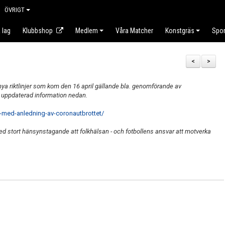
ÖVRIGT
 lag
Klubbshop
Medlem
Våra Matcher
Konstgräs
Spo
<
>
 riktlinjer som kom den 16 april gällande bla. genomförande av
. uppdaterad information nedan.
er-med-anledning-av-coronautbrottet/
ed stort hänsynstagande att folkhälsan - och fotbollens ansvar att motverka