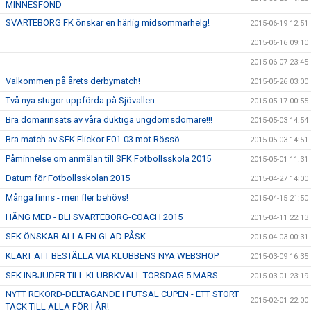
MINNESFOND
SVARTEBORG FK önskar en härlig midsommarhelg!
2015-06-19 12:51
2015-06-16 09:10
2015-06-07 23:45
Välkommen på årets derbymatch!
2015-05-26 03:00
Två nya stugor uppförda på Sjövallen
2015-05-17 00:55
Bra domarinsats av våra duktiga ungdomsdomare!!!
2015-05-03 14:54
Bra match av SFK Flickor F01-03 mot Rössö
2015-05-03 14:51
Påminnelse om anmälan till SFK Fotbollsskola 2015
2015-05-01 11:31
Datum för Fotbollsskolan 2015
2015-04-27 14:00
Många finns - men fler behövs!
2015-04-15 21:50
HÄNG MED - BLI SVARTEBORG-COACH 2015
2015-04-11 22:13
SFK ÖNSKAR ALLA EN GLAD PÅSK
2015-04-03 00:31
KLART ATT BESTÄLLA VIA KLUBBENS NYA WEBSHOP
2015-03-09 16:35
SFK INBJUDER TILL KLUBBKVÄLL TORSDAG 5 MARS
2015-03-01 23:19
NYTT REKORD-DELTAGANDE I FUTSAL CUPEN - ETT STORT
2015-02-01 22:00
TACK TILL ALLA FÖR I ÅR!