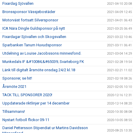
Fixardag Sjövallen
2021-04-10 20:08
Bronssponsor Vässjebostäder
2021-04-09 12:45
Motorväst fortsatt Silversponsor
2021-04-01 06:43
ICA Nära Dingle Guldsponsor på nytt
2021-03-25 06:49
Fixardagar Sjövallen och Skogsvallen
2021-03-22 10:46
Sparbanken Tanum Huvudsponsor
2021-03-11 06:41
Utdelning av Louise Jacobssons minnesfond.
2021-03-04 14:29
Munkedals IF &#10084;&#65039; Svarteborg FK
2021-02-28 19:54
Länk till digitalt årsmöte onsdag 24/2 kl.18
2021-02-21 11:02
Sponsorer, se hit!
2021-02-18 08:26
Årsmöte 2021
2021-02-05 10:10
TACK TILL SPONSORER 2020!
2020-12-16 12:31
Uppdaterade riktlinjer per 14 december
2020-12-14 08:20
Tillsammans!
2020-10-30 08:08
Nystart fotboll flickor 09-11
2020-10-05 08:55
Daniel Pettersson Stipendiat ur Martins Davidsson
2020-08-25 13:35