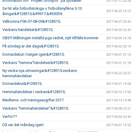
Information om "Projekt Grönytor" på Sjövallen
2017-07-12 20:24
Se hit alla fotbollstokiga o fotbollsnyfikna 5-13
2017-06-25 14:13
åringar&#128515;&#9917;&#65039;
Välkomna F06-07-08-09&#128515;
2017-06-07 20:45
Veckans händelser&#128515;
2017-06-05 22:42
OBS!!! Målningen inställd pga vädret, nytt tillfälle kommer
2017-06-04 16:18
På söndag är det dags&#128515;
2017-06-02 20:19
Domardebut i helgen igen&#128515;
2017-06-01 21:10
Veckans "hemma"händelser&#128515;
2017-05-31 21:18
Ny vecka nya utmaningar&#128515;veckans
2017-05-22 22:51
hemmahändelser
Domardebut&#128515;
2017-05-21 19:04
Hemmahändelser i veckan&#128515;
2017-05-16 17:02
Medlems- och träningsavgifter 2017
2017-05-13 13:48
Veckans "hemmahändelser"&#128515;
2017-05-08 23:21
Varför??
2017-05-04 22:40
Då var det måndag igen!
2017-05-01 15:52