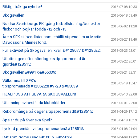
Riktigt tråkiga nyheter!
2018-07-08 10:33
Skogsvallen
2018-06-18 09:49
Nu drar Svarteborgs FK igång fotbollsträning/bollekför
2018-06-02 11:28
flickor och pojkar födda -12 och -13
Årets SFK-stipendiater som erhållit stipendium ur Martin
2018-05-27 19:40
Davidssons Minnesfond.
Full aktivitet på Skogsvallen ikväll &#128077;&#128522;
2018-05-23 23:01
Utlottningen efter söndagens tipspromenad är
2018-05-22 20:01
gjord&#128515;
Skogsvallen&#9917;&#65039;
2018-05-21 22:31
Välkomna till SFK’s
2018-05-19 15:47
tipspromenad&#128522;&#9728;&#65039;
HJÄLP OSS ATT BEVARA SKOGSVALLEN!
2018-05-13 22:08
Utlämning av beställda klubbkläder
2018-05-01 22:00
Rekordmånga på dagens tipspromenad&#128515;
2018-04-29 17:12
Spelar du på Svenska Spel?
2018-04-19 10:19
Lyckad premiär av tipspromenaden&#128515;
2018-04-08 21:04
Det som göms i snö&#10052;&#65039;
2018-04-08 17:02