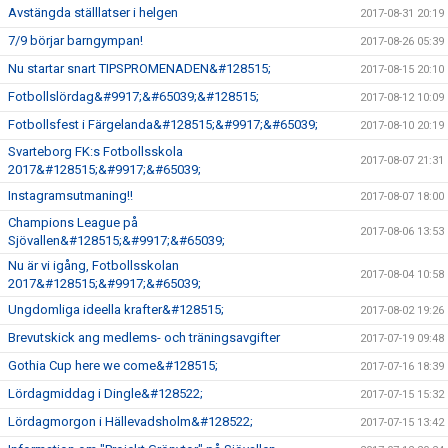
Avstängda ställlatser i helgen
2017-08-31 20:19
7/9 börjar barngympan!
2017-08-26 05:39
Nu startar snart TIPSPROMENADEN&#128515;
2017-08-15 20:10
Fotbollslördag&#9917;&#65039;&#128515;
2017-08-12 10:09
Fotbollsfest i Färgelanda&#128515;&#9917;&#65039;
2017-08-10 20:19
Svarteborg FK:s Fotbollsskola
2017-08-07 21:31
2017&#128515;&#9917;&#65039;
Instagramsutmaning!!
2017-08-07 18:00
Champions League på
2017-08-06 13:53
Sjövallen&#128515;&#9917;&#65039;
Nu är vi igång, Fotbollsskolan
2017-08-04 10:58
2017&#128515;&#9917;&#65039;
Ungdomliga ideella krafter&#128515;
2017-08-02 19:26
Brevutskick ang medlems- och träningsavgifter
2017-07-19 09:48
Gothia Cup here we come&#128515;
2017-07-16 18:39
Lördagmiddag i Dingle&#128522;
2017-07-15 15:32
Lördagmorgon i Hällevadsholm&#128522;
2017-07-15 13:42