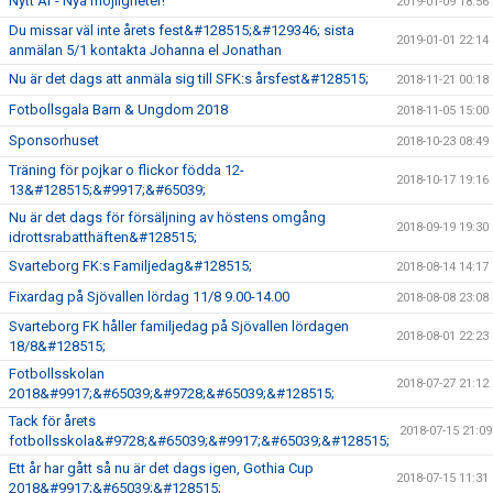
Nytt År - Nya möjligheter!
2019-01-09 18:56
Du missar väl inte årets fest&#128515;&#129346; sista
2019-01-01 22:14
anmälan 5/1 kontakta Johanna el Jonathan
Nu är det dags att anmäla sig till SFK:s årsfest&#128515;
2018-11-21 00:18
Fotbollsgala Barn & Ungdom 2018
2018-11-05 15:00
Sponsorhuset
2018-10-23 08:49
Träning för pojkar o flickor födda 12-
2018-10-17 19:16
13&#128515;&#9917;&#65039;
Nu är det dags för försäljning av höstens omgång
2018-09-19 19:30
idrottsrabatthäften&#128515;
Svarteborg FK:s Familjedag&#128515;
2018-08-14 14:17
Fixardag på Sjövallen lördag 11/8 9.00-14.00
2018-08-08 23:08
Svarteborg FK håller familjedag på Sjövallen lördagen
2018-08-01 22:23
18/8&#128515;
Fotbollsskolan
2018-07-27 21:12
2018&#9917;&#65039;&#9728;&#65039;&#128515;
Tack för årets
2018-07-15 21:09
fotbollsskola&#9728;&#65039;&#9917;&#65039;&#128515;
Ett år har gått så nu är det dags igen, Gothia Cup
2018-07-15 11:31
2018&#9917;&#65039;&#128515;