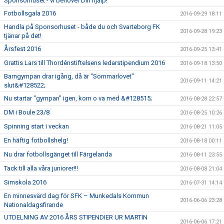
Sponsorhuset - vi behöver Din hjälp!
Fotbollsgala 2016
2016-09-29 18:11
Handla på Sponsorhuset - både du och Svarteborg FK
2016-09-28 19:23
tjänar på det!
Årsfest 2016
2016-09-25 13:41
Grattis Lars till Thordénstiftelsens ledarstipendium 2016
2016-09-18 13:50
Barngympan drar igång, då är "Sommarlovet"
2016-09-11 14:21
slut&#128522;
Nu startar "gympan" igen, kom o va med &#128515;
2016-08-28 22:57
DM i Boule 23/8
2016-08-25 10:26
Spinning start i veckan
2016-08-21 11:05
En häftig fotbollshelg!
2016-08-18 00:11
Nu drar fotbollsgänget till Färgelanda
2016-08-11 23:55
Tack till alla våra juniorer!!!
2016-08-08 21:04
Simskola 2016
2016-07-31 14:14
En minnesvärd dag för SFK – Munkedals Kommun
2016-06-06 23:28
Nationaldagsfirande
UTDELNING AV 2016 ÅRS STIPENDIER UR MARTIN
2016-06-06 17:21