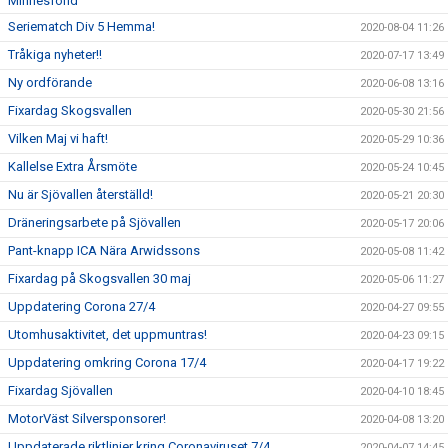
Minnesfond
Seriematch Div 5 Hemma!
2020-08-04 11:26
Tråkiga nyheter!!
2020-07-17 13:49
Ny ordförande
2020-06-08 13:16
Fixardag Skogsvallen
2020-05-30 21:56
Vilken Maj vi haft!
2020-05-29 10:36
Kallelse Extra Årsmöte
2020-05-24 10:45
Nu är Sjövallen återställd!
2020-05-21 20:30
Dräneringsarbete på Sjövallen
2020-05-17 20:06
Pant-knapp ICA Nära Arwidssons
2020-05-08 11:42
Fixardag på Skogsvallen 30 maj
2020-05-06 11:27
Uppdatering Corona 27/4
2020-04-27 09:55
Utomhusaktivitet, det uppmuntras!
2020-04-23 09:15
Uppdatering omkring Corona 17/4
2020-04-17 19:22
Fixardag Sjövallen
2020-04-10 18:45
MotorVäst Silversponsorer!
2020-04-08 13:20
Uppdaterade riktlinjer kring Coronaviruset 7/4
2020-04-07 14:45