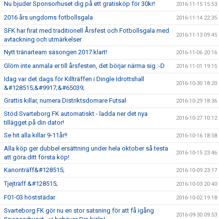
Nu bjuder Sponsorhuset dig på ett gratisköp för 30kr!
2016-11-15 15:53
2016 års ungdoms fotbollsgala
2016-11-14 22:35
SFK har firat med traditionell Årsfest och Fotbollsgala med
2016-11-13 09:45
avtackning och utmärkelser
Nytt tränarteam säsongen 2017 klart!
2016-11-06 20:16
Glöm inte anmäla er till årsfesten, det börjar närma sig :-D
2016-11-01 19:15
Idag var det dags för Killträffen i Dingle Idrottshall
2016-10-30 18:20
&#128515;&#9917;&#65039;
Grattis killar, numera Distriktsdomare Futsal
2016-10-29 18:36
Stöd Svarteborg FK automatiskt - ladda ner det nya
2016-10-27 10:12
tillägget på din dator!
Se hit alla killar 9-11år!!
2016-10-16 18:58
Alla köp ger dubbel ersättning under hela oktober så testa
2016-10-15 23:46
att göra ditt första köp!
Kanonträff&#128515;
2016-10-09 23:17
Tjejträff &#128515;
2016-10-03 20:40
F01-03 höststädar
2016-10-02 19:18
Svarteborg FK gör nu en stor satsning för att få igång
2016-09-30 09:53