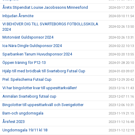
Årets Stipendiat Louise Jacobssons Minnesfond
2024-03-17 20:37
Inbjudan Årsmöte
2024-03-10 11:54
VI BEHÖVER DIG TILL SVARTEBORGS FOTBOLLSSKOLA
2024-02-26 13:50
2024
Motorväst Guldsponsor 2024
2024-02-26 13:31
Ica Nära Dingle Guldsponsor 2024
2024-02-22 10:13
Sparbanken Tanum Huvudsponsor 2024
2024-02-20 13:55
Öppen träning för P12-13
2024-01-28 20:10
Hjälp till med brödbak till Svarteborg Futsal Cup
2024-01-03 09:07
Prel. Spelschema Futsal Cup
2023-12-29 20:42
Vi har bingolotter kvar till uppesittarkvällen!
2023-12-16 11:43
Anmälan Svarteborg futsal cup
2023-12-07 11:16
Bingolotter till uppesittarkväll och Sverigelotter
2023-12-06 10:31
Barn-och ungdomsgala
2023-11-19 21:15
Årsfest 2023
2023-11-12 16:48
Ungdomsgala 19/11 kl 18
2023-11-12 12:19