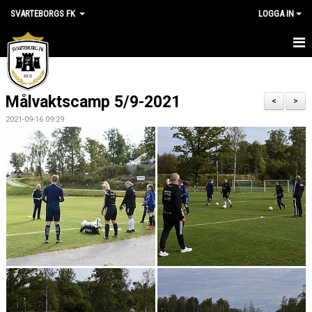
SVARTEBORGS FK
LOGGA IN
HEM
Målvaktscamp 5/9-2021
NYHETER
<
>
2021-09-16 09:29
OM KLUBBEN
KALENDER
VÅRA LAG
KLUBBSHOP
MEDLEM
VÅRA MATCHER