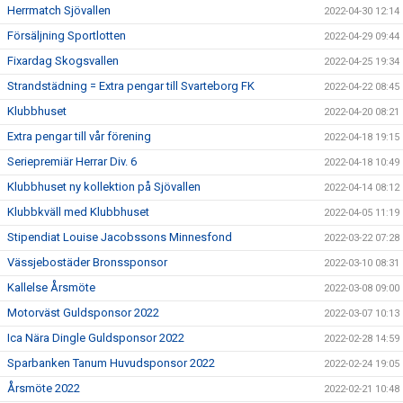
Herrmatch Sjövallen
2022-04-30 12:14
Försäljning Sportlotten
2022-04-29 09:44
Fixardag Skogsvallen
2022-04-25 19:34
Strandstädning = Extra pengar till Svarteborg FK
2022-04-22 08:45
Klubbhuset
2022-04-20 08:21
Extra pengar till vår förening
2022-04-18 19:15
Seriepremiär Herrar Div. 6
2022-04-18 10:49
Klubbhuset ny kollektion på Sjövallen
2022-04-14 08:12
Klubbkväll med Klubbhuset
2022-04-05 11:19
Stipendiat Louise Jacobssons Minnesfond
2022-03-22 07:28
Vässjebostäder Bronssponsor
2022-03-10 08:31
Kallelse Årsmöte
2022-03-08 09:00
Motorväst Guldsponsor 2022
2022-03-07 10:13
Ica Nära Dingle Guldsponsor 2022
2022-02-28 14:59
Sparbanken Tanum Huvudsponsor 2022
2022-02-24 19:05
Årsmöte 2022
2022-02-21 10:48