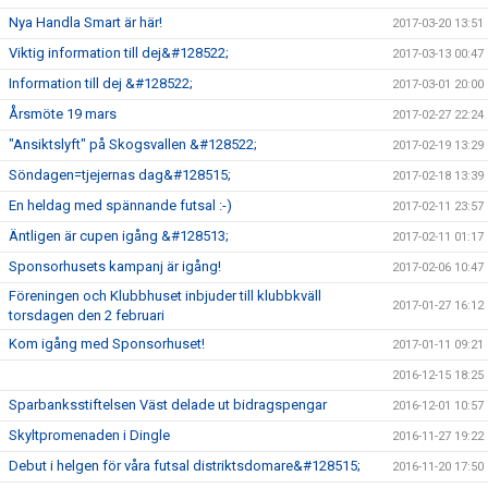
Nya Handla Smart är här!
2017-03-20 13:51
Viktig information till dej&#128522;
2017-03-13 00:47
Information till dej &#128522;
2017-03-01 20:00
Årsmöte 19 mars
2017-02-27 22:24
"Ansiktslyft" på Skogsvallen &#128522;
2017-02-19 13:29
Söndagen=tjejernas dag&#128515;
2017-02-18 13:39
En heldag med spännande futsal :-)
2017-02-11 23:57
Äntligen är cupen igång &#128513;
2017-02-11 01:17
Sponsorhusets kampanj är igång!
2017-02-06 10:47
Föreningen och Klubbhuset inbjuder till klubbkväll
2017-01-27 16:12
torsdagen den 2 februari
Kom igång med Sponsorhuset!
2017-01-11 09:21
2016-12-15 18:25
Sparbanksstiftelsen Väst delade ut bidragspengar
2016-12-01 10:57
Skyltpromenaden i Dingle
2016-11-27 19:22
Debut i helgen för våra futsal distriktsdomare&#128515;
2016-11-20 17:50