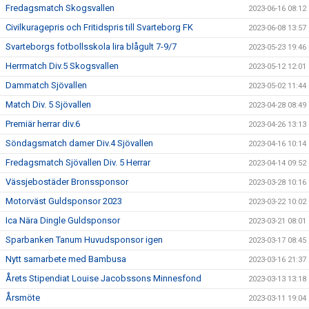
Fredagsmatch Skogsvallen
2023-06-16 08:12
Civilkuragepris och Fritidspris till Svarteborg FK
2023-06-08 13:57
Svarteborgs fotbollsskola lira blågult 7-9/7
2023-05-23 19:46
Herrmatch Div.5 Skogsvallen
2023-05-12 12:01
Dammatch Sjövallen
2023-05-02 11:44
Match Div. 5 Sjövallen
2023-04-28 08:49
Premiär herrar div.6
2023-04-26 13:13
Söndagsmatch damer Div.4 Sjövallen
2023-04-16 10:14
Fredagsmatch Sjövallen Div. 5 Herrar
2023-04-14 09:52
Vässjebostäder Bronssponsor
2023-03-28 10:16
Motorväst Guldsponsor 2023
2023-03-22 10:02
Ica Nära Dingle Guldsponsor
2023-03-21 08:01
Sparbanken Tanum Huvudsponsor igen
2023-03-17 08:45
Nytt samarbete med Bambusa
2023-03-16 21:37
Årets Stipendiat Louise Jacobssons Minnesfond
2023-03-13 13:18
Årsmöte
2023-03-11 19:04