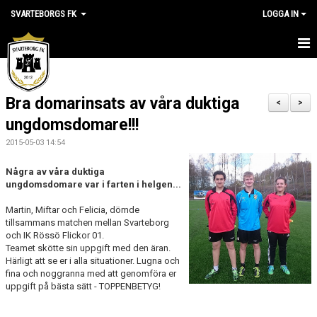
SVARTEBORGS FK
LOGGA IN
HEM
Bra domarinsats av våra duktiga
NYHETER
<
>
ungdomsdomare!!!
OM KLUBBEN
2015-05-03 14:54
KALENDER
Några av våra duktiga
ungdomsdomare var i farten i helgen...
VÅRA LAG
Martin, Miftar och Felicia, dömde
tillsammans matchen mellan Svarteborg
KLUBBSHOP
och IK Rössö Flickor 01.
Teamet skötte sin uppgift med den äran.
MEDLEM
Härligt att se er i alla situationer. Lugna och
fina och noggranna med att genomföra er
uppgift på bästa sätt - TOPPENBETYG!
VÅRA MATCHER