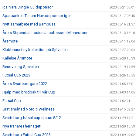
Ica Nära Dingle Guldsponsor
2023-03-21 08:01
Sparbanken Tanum Huvudsponsor igen
2023-03-17 08:45
Nytt samarbete med Bambusa
2023-03-16 21:37
Årets Stipendiat Louise Jacobssons Minnesfond
2023-03-13 13:18
Årsmöte
2023-03-11 19:04
Klubbhuset ny kollektion på Sjövallen
2023-02-27 22:04
Kallelse Årsmöte
2023-02-20 13:33
Renovering Sjövallen
2023-02-19 17:59
Futsal Cup 2023
2023-01-26 18:55
Årets Svarteborgare 2022
2023-01-05 18:01
Hjälp med brödbak till vår Cup
2023-01-03 14:05
Futsal Cup
2023-01-02 21:11
Gratismånad Nordic Wellness
2022-12-15 09:27
Svarteborg futsal cup status 8/12
2022-11-29 17:21
Nya tränare i herrlaget!
2022-11-20 16:53
Svarteborg Futsal Cup 2023
2022-11-09 07:02