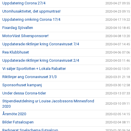
Uppdatering Corona 27/4
2020-04-27 09:55
Utomhusaktivitet, det uppmuntras!
2020-04-23 09:15
Uppdatering omkring Corona 17/4
2020-04-17 19:22
Fixardag Sjövallen
2020-04-10 18:45
MotorVäst Silversponsorer!
2020-04-08 13:20
Uppdaterade riktlinjer kring Coronaviruset 7/4
2020-04-07 14:45
Rea Klubbhuset
2020-04-06 07:06
Uppdaterade riktlinjer kring Coronaviruset 2/4
2020-04-03 11:46
Vi säljer Sportlotten + Lokala Rabatter
2020-04-02 13:01
Riktlinjer ang Coronaviruset 31/3
2020-03-31 21:18
Sponsorhuset kampanj
2020-03-30 12:58
Under dessa Corona-tider
2020-03-13 07:33
Stipendieutdelning ur Louise Jacobssons Minnesfond
2020-03-10 09:11
2020
Årsmöte 2020
2020-02-05 14:15
Bilder Futsalcupen
2020-02-04 08:11
Redigerat Spelschema Futsalcup
2020-01-30 06:54