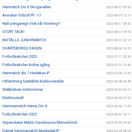
Herrmatch Div 6 Skogsvallen
2022-08-27 09:56
Anmälan fotboll PF -17
2022-08-19 13:19
Nytt pengaregn över vår förening?
2022-08-17 08:35
STORT TACK!
2022-08-14 18:15
INSTÄLLD JUNIORMATCH
2022-08-12 20:13
SVARTEBORGS DAGEN
2022-08-04 16:29
Fotbollsskolan 2022
2022-07-17 20:39
Fotbollsskolan kickar igång.
2022-07-15 16:46
Herrmatch div. 7 Hedekas IP
2022-07-06 12:39
Uthämtning beställda klubboveraller
2022-06-28 06:38
Ställplatser midsommar
2022-06-22 06:15
Klubboverall
2022-06-20 07:37
Hemmamatch Herrar Div. 6
2022-06-06 11:05
Fotbollsskolan 2022
2022-06-01 10:11
Stipendiater Martin Davidssons Minnesfond
2022-05-30 09:42
Damer hemmamatch Munkedal IP
2022-05-29 08:23