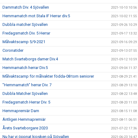
Dammatch Div. 4 Sjövallen
2021-10-10 10:56
Hemmamatch mot Stala IF Herrar div.5
2021-10-02 11:55
Dubbla matcher Sjövallen
2021-09-26 10:29
Fredagsmatch Div. 5 Herrar
2021-09-17 13:32
Målvaktscamp 5/9-2021
2021-09-16 09:29
Coronatider
2021-09-13 07:55
Match Svarteborgs damer Div.4
2021-09-12 10:59
Hemmamatch herrar Div.5
2021-09-04 11:37
Målvaktscamp för målvakter födda-08 tom seniorer
2021-08-29 21:41
"Hemmamatch" herrar Div. 7
2021-08-29 13:10
Dubbla Matcher Sjövallen
2021-08-22 13:48
Fredagsmatch Herrar Div. 5
2021-08-20 11:03
Hemmapremiär Dam
2021-08-15 11:08
Äntligen Hemmapremiär
2021-08-11 06:51
Årets Svarteborgare 2020
2021-07-22 17:36
Nu har vi öppnat kiosken på Sjövallen
2021-06-23 16:47