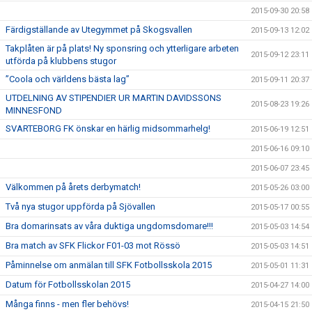
2015-09-30 20:58
Färdigställande av Utegymmet på Skogsvallen
2015-09-13 12:02
Takplåten är på plats! Ny sponsring och ytterligare arbeten
2015-09-12 23:11
utförda på klubbens stugor
”Coola och världens bästa lag”
2015-09-11 20:37
UTDELNING AV STIPENDIER UR MARTIN DAVIDSSONS
2015-08-23 19:26
MINNESFOND
SVARTEBORG FK önskar en härlig midsommarhelg!
2015-06-19 12:51
2015-06-16 09:10
2015-06-07 23:45
Välkommen på årets derbymatch!
2015-05-26 03:00
Två nya stugor uppförda på Sjövallen
2015-05-17 00:55
Bra domarinsats av våra duktiga ungdomsdomare!!!
2015-05-03 14:54
Bra match av SFK Flickor F01-03 mot Rössö
2015-05-03 14:51
Påminnelse om anmälan till SFK Fotbollsskola 2015
2015-05-01 11:31
Datum för Fotbollsskolan 2015
2015-04-27 14:00
Många finns - men fler behövs!
2015-04-15 21:50