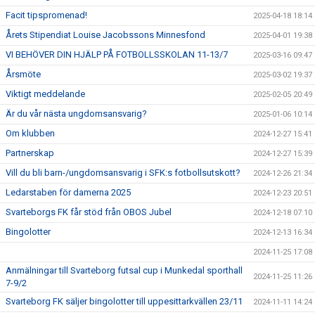
Facit tipspromenad!
2025-04-18 18:14
Årets Stipendiat Louise Jacobssons Minnesfond
2025-04-01 19:38
VI BEHÖVER DIN HJÄLP PÅ FOTBOLLSSKOLAN 11-13/7
2025-03-16 09:47
Årsmöte
2025-03-02 19:37
Viktigt meddelande
2025-02-05 20:49
Är du vår nästa ungdomsansvarig?
2025-01-06 10:14
Om klubben
2024-12-27 15:41
Partnerskap
2024-12-27 15:39
Vill du bli barn-/ungdomsansvarig i SFK:s fotbollsutskott?
2024-12-26 21:34
Ledarstaben för damerna 2025
2024-12-23 20:51
Svarteborgs FK får stöd från OBOS Jubel
2024-12-18 07:10
Bingolotter
2024-12-13 16:34
2024-11-25 17:08
Anmälningar till Svarteborg futsal cup i Munkedal sporthall
2024-11-25 11:26
7-9/2
Svarteborg FK säljer bingolotter till uppesittarkvällen 23/11
2024-11-11 14:24