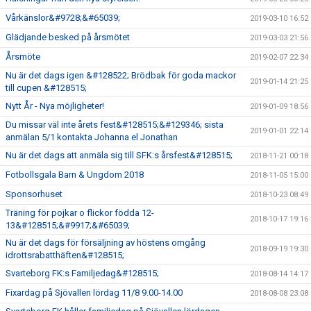
Vårkänslor&#9728;&#65039;
2019-03-10 16:52
Glädjande besked på årsmötet
2019-03-03 21:56
Årsmöte
2019-02-07 22:34
Nu är det dags igen &#128522; Brödbak för goda mackor
2019-01-14 21:25
till cupen &#128515;
Nytt År - Nya möjligheter!
2019-01-09 18:56
Du missar väl inte årets fest&#128515;&#129346; sista
2019-01-01 22:14
anmälan 5/1 kontakta Johanna el Jonathan
Nu är det dags att anmäla sig till SFK:s årsfest&#128515;
2018-11-21 00:18
Fotbollsgala Barn & Ungdom 2018
2018-11-05 15:00
Sponsorhuset
2018-10-23 08:49
Träning för pojkar o flickor födda 12-
2018-10-17 19:16
13&#128515;&#9917;&#65039;
Nu är det dags för försäljning av höstens omgång
2018-09-19 19:30
idrottsrabatthäften&#128515;
Svarteborg FK:s Familjedag&#128515;
2018-08-14 14:17
Fixardag på Sjövallen lördag 11/8 9.00-14.00
2018-08-08 23:08