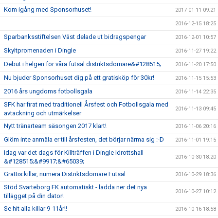
Kom igång med Sponsorhuset!
2017-01-11 09:21
2016-12-15 18:25
Sparbanksstiftelsen Väst delade ut bidragspengar
2016-12-01 10:57
Skyltpromenaden i Dingle
2016-11-27 19:22
Debut i helgen för våra futsal distriktsdomare&#128515;
2016-11-20 17:50
Nu bjuder Sponsorhuset dig på ett gratisköp för 30kr!
2016-11-15 15:53
2016 års ungdoms fotbollsgala
2016-11-14 22:35
SFK har firat med traditionell Årsfest och Fotbollsgala med
2016-11-13 09:45
avtackning och utmärkelser
Nytt tränarteam säsongen 2017 klart!
2016-11-06 20:16
Glöm inte anmäla er till årsfesten, det börjar närma sig :-D
2016-11-01 19:15
Idag var det dags för Killträffen i Dingle Idrottshall
2016-10-30 18:20
&#128515;&#9917;&#65039;
Grattis killar, numera Distriktsdomare Futsal
2016-10-29 18:36
Stöd Svarteborg FK automatiskt - ladda ner det nya
2016-10-27 10:12
tillägget på din dator!
Se hit alla killar 9-11år!!
2016-10-16 18:58