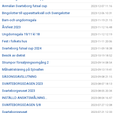
Anmälan Svarteborg futsal cup
2023-12-07 11:16
Bingolotter till uppesittarkväll och Sverigelotter
2023-12-06 10:31
Barn-och ungdomsgala
2023-11-19 21:15
Årsfest 2023
2023-11-12 16:48
Ungdomsgala 19/11 kl 18
2023-11-12 12:19
Fest i folkets hus
2023-11-11 20:06
Svarteborg futsal cup 2024
2023-11-09 18:38
Besök av dietist
2023-10-19 18:52
Strumpor försäljningsomgång 2
2023-09-14 08:54
Målvaktsträning på Sjövallen
2023-09-13 19:41
SÄSONGSAVSLUTNING
2023-09-08 21:15
SVARTEBORGSDAGEN 2023
2023-08-07 18:13
Svarteborgsruset 2023
2023-08-05 20:34
INSTÄLLD ANSIKTSMÅLNING...
2023-08-04 16:47
SVARTEBORGSDAGEN 5/8
2023-07-27 12:08
Svarteborgsruset
2023-07-21 12:33