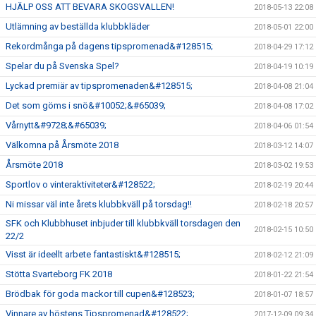
HJÄLP OSS ATT BEVARA SKOGSVALLEN!
2018-05-13 22:08
Utlämning av beställda klubbkläder
2018-05-01 22:00
Rekordmånga på dagens tipspromenad&#128515;
2018-04-29 17:12
Spelar du på Svenska Spel?
2018-04-19 10:19
Lyckad premiär av tipspromenaden&#128515;
2018-04-08 21:04
Det som göms i snö&#10052;&#65039;
2018-04-08 17:02
Vårnytt&#9728;&#65039;
2018-04-06 01:54
Välkomna på Årsmöte 2018
2018-03-12 14:07
Årsmöte 2018
2018-03-02 19:53
Sportlov o vinteraktiviteter&#128522;
2018-02-19 20:44
Ni missar väl inte årets klubbkväll på torsdag!!
2018-02-18 20:57
SFK och Klubbhuset inbjuder till klubbkväll torsdagen den
2018-02-15 10:50
22/2
Visst är ideellt arbete fantastiskt&#128515;
2018-02-12 21:09
Stötta Svarteborg FK 2018
2018-01-22 21:54
Brödbak för goda mackor till cupen&#128523;
2018-01-07 18:57
Vinnare av höstens Tipspromenad&#128522;
2017-12-09 09:34