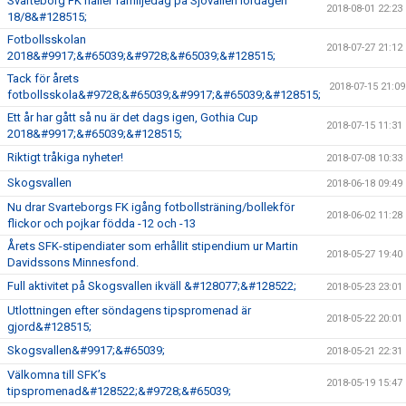
Svarteborg FK håller familjedag på Sjövallen lördagen
2018-08-01 22:23
18/8&#128515;
Fotbollsskolan
2018-07-27 21:12
2018&#9917;&#65039;&#9728;&#65039;&#128515;
Tack för årets
2018-07-15 21:09
fotbollsskola&#9728;&#65039;&#9917;&#65039;&#128515;
Ett år har gått så nu är det dags igen, Gothia Cup
2018-07-15 11:31
2018&#9917;&#65039;&#128515;
Riktigt tråkiga nyheter!
2018-07-08 10:33
Skogsvallen
2018-06-18 09:49
Nu drar Svarteborgs FK igång fotbollsträning/bollekför
2018-06-02 11:28
flickor och pojkar födda -12 och -13
Årets SFK-stipendiater som erhållit stipendium ur Martin
2018-05-27 19:40
Davidssons Minnesfond.
Full aktivitet på Skogsvallen ikväll &#128077;&#128522;
2018-05-23 23:01
Utlottningen efter söndagens tipspromenad är
2018-05-22 20:01
gjord&#128515;
Skogsvallen&#9917;&#65039;
2018-05-21 22:31
Välkomna till SFK’s
2018-05-19 15:47
tipspromenad&#128522;&#9728;&#65039;