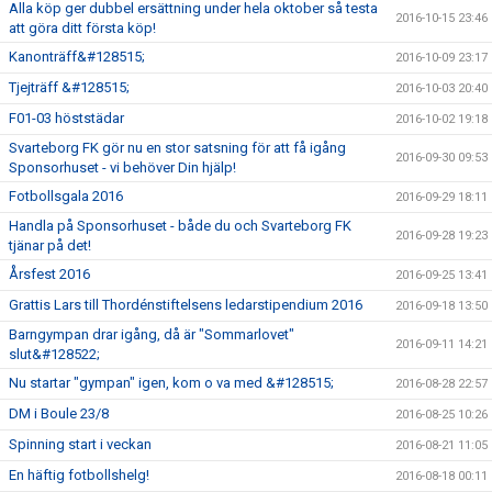
Alla köp ger dubbel ersättning under hela oktober så testa
2016-10-15 23:46
att göra ditt första köp!
Kanonträff&#128515;
2016-10-09 23:17
Tjejträff &#128515;
2016-10-03 20:40
F01-03 höststädar
2016-10-02 19:18
Svarteborg FK gör nu en stor satsning för att få igång
2016-09-30 09:53
Sponsorhuset - vi behöver Din hjälp!
Fotbollsgala 2016
2016-09-29 18:11
Handla på Sponsorhuset - både du och Svarteborg FK
2016-09-28 19:23
tjänar på det!
Årsfest 2016
2016-09-25 13:41
Grattis Lars till Thordénstiftelsens ledarstipendium 2016
2016-09-18 13:50
Barngympan drar igång, då är "Sommarlovet"
2016-09-11 14:21
slut&#128522;
Nu startar "gympan" igen, kom o va med &#128515;
2016-08-28 22:57
DM i Boule 23/8
2016-08-25 10:26
Spinning start i veckan
2016-08-21 11:05
En häftig fotbollshelg!
2016-08-18 00:11