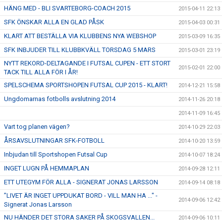
HÄNG MED - BLI SVARTEBORG-COACH 2015
2015-04-11 22:13
SFK ÖNSKAR ALLA EN GLAD PÅSK
2015-04-03 00:31
KLART ATT BESTÄLLA VIA KLUBBENS NYA WEBSHOP
2015-03-09 16:35
SFK INBJUDER TILL KLUBBKVÄLL TORSDAG 5 MARS
2015-03-01 23:19
NYTT REKORD-DELTAGANDE I FUTSAL CUPEN - ETT STORT
2015-02-01 22:00
TACK TILL ALLA FÖR I ÅR!
SPELSCHEMA SPORTSHOPEN FUTSAL CUP 2015 - KLART!
2014-12-21 15:58
Ungdomarnas fotbolls avslutning 2014
2014-11-26 20:18
2014-11-09 16:45
Vart tog planen vägen?
2014-10-29 22:03
ÅRSAVSLUTNINGAR SFK-FOTBOLL
2014-10-20 13:59
Inbjudan till Sportshopen Futsal Cup
2014-10-07 18:24
INGET LUGN PÅ HEMMAPLAN
2014-09-28 12:11
ETT UTEGYM FÖR ALLA - SIGNERAT JONAS LARSSON
2014-09-14 08:18
”LIVET ÄR INGET UPPDUKAT BORD - VILL MAN HA ..." -
2014-09-06 12:42
Signerat Jonas Larsson
NU HÄNDER DET STORA SAKER PÅ SKOGSVALLEN...
2014-09-06 10:11