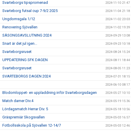
Svarteborgs tipspromenad
2024-11-10 21:47
Svarteborg futsal cup 7-9/2 2025
2024-11-04 21:18
Ungdomsgala 1/12
2024-11-02 23:03
Renovering Sjövallen
2024-11-02 19:39
SÄSONGSAVSLUTNING 2024
2024-09-29 13:08
Snart är det jul igen...
2024-09-23 10:18
Svarteborgsruset
2024-08-24 15:24
UPPDATERING SFK DAGEN
2024-08-11 18:44
Svarteborgsruset
2024-08-05 11:23
SVARTEBORGS DAGEN 2024
2024-07-31 18:15
2024-06-10 08:17
Blodomloppet- en uppladdning inför Svarteborgsdagen
2024-05-27 10:10
Match damer Div.4
2024-05-19 15:36
Lördagsmatch Herrar Div. 5
2024-05-18 10:56
Gräspremiär Skogsvallen
2024-05-03 16:57
Fotbollsskola på Sjövallen 12-14/7
2024-05-03 12:46