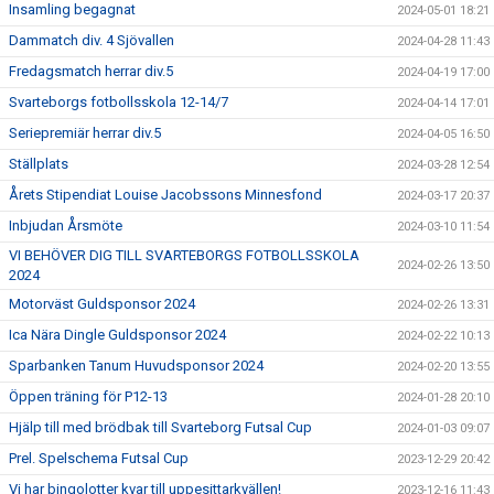
Insamling begagnat
2024-05-01 18:21
Dammatch div. 4 Sjövallen
2024-04-28 11:43
Fredagsmatch herrar div.5
2024-04-19 17:00
Svarteborgs fotbollsskola 12-14/7
2024-04-14 17:01
Seriepremiär herrar div.5
2024-04-05 16:50
Ställplats
2024-03-28 12:54
Årets Stipendiat Louise Jacobssons Minnesfond
2024-03-17 20:37
Inbjudan Årsmöte
2024-03-10 11:54
VI BEHÖVER DIG TILL SVARTEBORGS FOTBOLLSSKOLA
2024-02-26 13:50
2024
Motorväst Guldsponsor 2024
2024-02-26 13:31
Ica Nära Dingle Guldsponsor 2024
2024-02-22 10:13
Sparbanken Tanum Huvudsponsor 2024
2024-02-20 13:55
Öppen träning för P12-13
2024-01-28 20:10
Hjälp till med brödbak till Svarteborg Futsal Cup
2024-01-03 09:07
Prel. Spelschema Futsal Cup
2023-12-29 20:42
Vi har bingolotter kvar till uppesittarkvällen!
2023-12-16 11:43