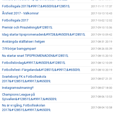
Fotbollsgala 2017&#9917;&#65039;&#128515;
2017-11-11 17:37
Årsfest 2017 - Välkomna!
2017-10-13 10:43
Fotbollsgala 2017
2017-10-02 12:02
Premiär och Prisutelning&#128515;
2017-09-10 15:06
Idag startar tipspromenaden&#9728;&#65039;&#128515;
2017-09-10 09:42
Avstängda ställlatser i helgen
2017-08-31 20:19
7/9 börjar barngympan!
2017-08-26 05:39
Nu startar snart TIPSPROMENADEN&#128515;
2017-08-15 20:10
Fotbollslördag&#9917;&#65039;&#128515;
2017-08-12 10:09
Fotbollsfest i Färgelanda&#128515;&#9917;&#65039;
2017-08-10 20:19
Svarteborg FK:s Fotbollsskola
2017-08-07 21:31
2017&#128515;&#9917;&#65039;
Instagramsutmaning!!
2017-08-07 18:00
Champions League på
2017-08-06 13:53
Sjövallen&#128515;&#9917;&#65039;
Nu är vi igång, Fotbollsskolan
2017-08-04 10:58
2017&#128515;&#9917;&#65039;