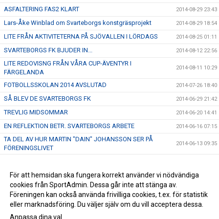
ASFALTERING FAS2 KLART
2014-08-29 23:43
Lars-Åke Winblad om Svarteborgs konstgräsprojekt
2014-08-29 18:54
LITE FRÅN AKTIVITETERNA PÅ SJÖVALLEN I LÖRDAGS
2014-08-25 01:11
SVARTEBORGS FK BJUDER IN...
2014-08-12 22:56
LITE REDOVISNG FRÅN VÅRA CUP-ÄVENTYR I
2014-08-11 10:29
FÄRGELANDA
FOTBOLLSSKOLAN 2014 AVSLUTAD
2014-07-26 18:40
SÅ BLEV DE SVARTEBORGS FK
2014-06-29 21:42
TREVLIG MIDSOMMAR
2014-06-20 14:41
EN REFLEKTION BETR. SVARTEBORGS ARBETE
2014-06-16 07:15
TA DEL AV HUR MARTIN "DAIN" JOHANSSON SER PÅ
2014-06-13 09:35
FÖRENINGSLIVET
FRAMTIDEN - DEN HÄNGER PÅ DIG
2014-06-07 17:47
HÅLL UTKIK!
För att hemsidan ska fungera korrekt använder vi nödvändiga
2014-06-06 21:40
cookies från SportAdmin. Dessa går inte att stänga av.
LYCKAD INVIGNING AV SPARPLAN
2014-04-30 11:34
Föreningen kan också använda frivilliga cookies, t.ex. för statistik
eller marknadsföring. Du väljer själv om du vill acceptera dessa.
Anpassa dina val