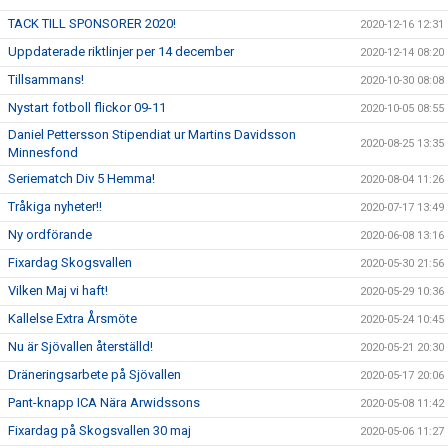
TACK TILL SPONSORER 2020!
2020-12-16 12:31
Uppdaterade riktlinjer per 14 december
2020-12-14 08:20
Tillsammans!
2020-10-30 08:08
Nystart fotboll flickor 09-11
2020-10-05 08:55
Daniel Pettersson Stipendiat ur Martins Davidsson
2020-08-25 13:35
Minnesfond
Seriematch Div 5 Hemma!
2020-08-04 11:26
Tråkiga nyheter!!
2020-07-17 13:49
Ny ordförande
2020-06-08 13:16
Fixardag Skogsvallen
2020-05-30 21:56
Vilken Maj vi haft!
2020-05-29 10:36
Kallelse Extra Årsmöte
2020-05-24 10:45
Nu är Sjövallen återställd!
2020-05-21 20:30
Dräneringsarbete på Sjövallen
2020-05-17 20:06
Pant-knapp ICA Nära Arwidssons
2020-05-08 11:42
Fixardag på Skogsvallen 30 maj
2020-05-06 11:27