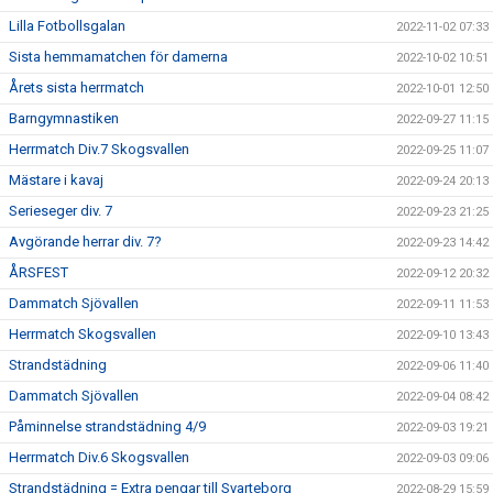
Lilla Fotbollsgalan
2022-11-02 07:33
Sista hemmamatchen för damerna
2022-10-02 10:51
Årets sista herrmatch
2022-10-01 12:50
Barngymnastiken
2022-09-27 11:15
Herrmatch Div.7 Skogsvallen
2022-09-25 11:07
Mästare i kavaj
2022-09-24 20:13
Serieseger div. 7
2022-09-23 21:25
Avgörande herrar div. 7?
2022-09-23 14:42
ÅRSFEST
2022-09-12 20:32
Dammatch Sjövallen
2022-09-11 11:53
Herrmatch Skogsvallen
2022-09-10 13:43
Strandstädning
2022-09-06 11:40
Dammatch Sjövallen
2022-09-04 08:42
Påminnelse strandstädning 4/9
2022-09-03 19:21
Herrmatch Div.6 Skogsvallen
2022-09-03 09:06
Strandstädning = Extra pengar till Svarteborg
2022-08-29 15:59