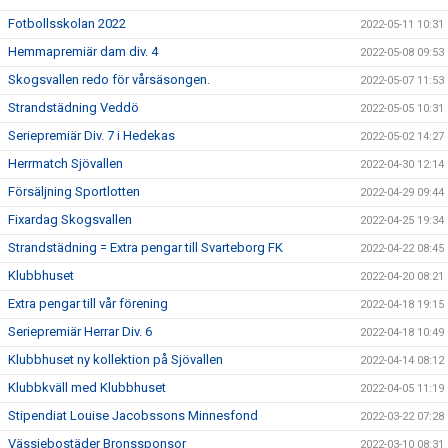
Fotbollsskolan 2022
2022-05-11 10:31
Hemmapremiär dam div. 4
2022-05-08 09:53
Skogsvallen redo för vårsäsongen.
2022-05-07 11:53
Strandstädning Veddö
2022-05-05 10:31
Seriepremiär Div. 7 i Hedekas
2022-05-02 14:27
Herrmatch Sjövallen
2022-04-30 12:14
Försäljning Sportlotten
2022-04-29 09:44
Fixardag Skogsvallen
2022-04-25 19:34
Strandstädning = Extra pengar till Svarteborg FK
2022-04-22 08:45
Klubbhuset
2022-04-20 08:21
Extra pengar till vår förening
2022-04-18 19:15
Seriepremiär Herrar Div. 6
2022-04-18 10:49
Klubbhuset ny kollektion på Sjövallen
2022-04-14 08:12
Klubbkväll med Klubbhuset
2022-04-05 11:19
Stipendiat Louise Jacobssons Minnesfond
2022-03-22 07:28
Vässjebostäder Bronssponsor
2022-03-10 08:31