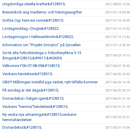
Ungdomliga ideella krafter&#128515;
2017-08-02 19:26
Brevutskick ang medlems- och träningsavgifter
2017-07-19 09:48
Gothia Cup here we come&#128515;
2017-07-16 18:39
Lördagmiddag i Dingle&#128522;
2017-07-15 15:32
Lördagmorgon i Hällevadsholm&#128522;
2017-07-15 13:42
Information om "Projekt Grönytor" på Sjövallen
2017-07-12 20:24
Se hit alla fotbollstokiga o fotbollsnyfikna 5-13
2017-06-25 14:13
åringar&#128515;&#9917;&#65039;
Välkomna F06-07-08-09&#128515;
2017-06-07 20:45
Veckans händelser&#128515;
2017-06-05 22:42
OBS!!! Målningen inställd pga vädret, nytt tillfälle kommer
2017-06-04 16:18
På söndag är det dags&#128515;
2017-06-02 20:19
Domardebut i helgen igen&#128515;
2017-06-01 21:10
Veckans "hemma"händelser&#128515;
2017-05-31 21:18
Ny vecka nya utmaningar&#128515;veckans
2017-05-22 22:51
hemmahändelser
Domardebut&#128515;
2017-05-21 19:04