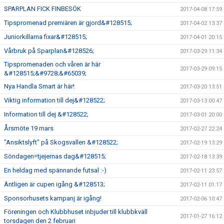
SPARPLAN FICK FINBESÖK
2017-04-08 17:59
Tipspromenad premiären är gjord&#128515;
2017-04-02 13:37
Juniorkillarna fixar&#128515;
2017-04-01 20:15
Vårbruk på Sparplan&#128526;
2017-03-29 11:34
Tipspromenaden och våren är här
2017-03-29 09:15
&#128515;&#9728;&#65039;
Nya Handla Smart är här!
2017-03-20 13:51
Viktig information till dej&#128522;
2017-03-13 00:47
Information till dej &#128522;
2017-03-01 20:00
Årsmöte 19 mars
2017-02-27 22:24
"Ansiktslyft" på Skogsvallen &#128522;
2017-02-19 13:29
Söndagen=tjejernas dag&#128515;
2017-02-18 13:39
En heldag med spännande futsal :-)
2017-02-11 23:57
Äntligen är cupen igång &#128513;
2017-02-11 01:17
Sponsorhusets kampanj är igång!
2017-02-06 10:47
Föreningen och Klubbhuset inbjuder till klubbkväll
2017-01-27 16:12
torsdagen den 2 februari