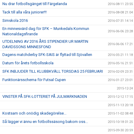
Nu drar fotbollsgänget till Färgelanda
2016-08-11 23:55
Tack till alla våra juniorer!!!
2016-08-08 21:04
Simskola 2016
2016-07-31 14:14
En minnesvärd dag för SFK – Munkedals Kommun
2016-06-06 23:28
Nationaldagsfirande
UTDELNING AV 2016 ÅRS STIPENDIER UR MARTIN
2016-06-06 17:21
DAVIDSSONS MINNESFOND
Dagens matchderby SFK-SAIS är flyttad till Sjövallen
2016-05-21 11:18
Datum för årets fotbollsskola
2016-05-16 21:51
SFK INBJUDER TILL KLUBBKVÄLL TORSDAG 25 FEBRUARI
2016-02-09 23:31
Funktionärsschema för Futsal Cupen
2016-01-27 23:01
2015-12-24
VINSTER PÅ SFK-LOTTERIET PÅ JULMARKNADEN
2015-12-12 17:15
2015-11-13 20:18
Kostsam och onödig skadegörelse...
2015-11-02 08:48
Så lägger vi ännu en fotbollssäsong bakom oss...
2015-10-18 01:25
2015-09-30 20:59