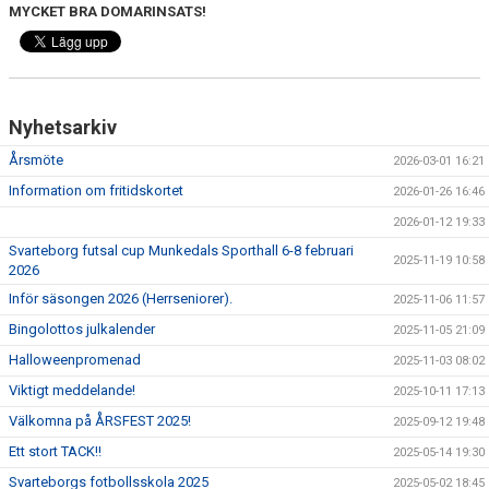
KONSTGRÄS
MYCKET BRA DOMARINSATS!
SPONSORHUSET
GRÄSROTEN
Nyhetsarkiv
Årsmöte
2026-03-01 16:21
Information om fritidskortet
2026-01-26 16:46
2026-01-12 19:33
Svarteborg futsal cup Munkedals Sporthall 6-8 februari
2025-11-19 10:58
2026
Inför säsongen 2026 (Herrseniorer).
2025-11-06 11:57
Bingolottos julkalender
2025-11-05 21:09
Halloweenpromenad
2025-11-03 08:02
Viktigt meddelande!
2025-10-11 17:13
Välkomna på ÅRSFEST 2025!
2025-09-12 19:48
Ett stort TACK!!
2025-05-14 19:30
Svarteborgs fotbollsskola 2025
2025-05-02 18:45