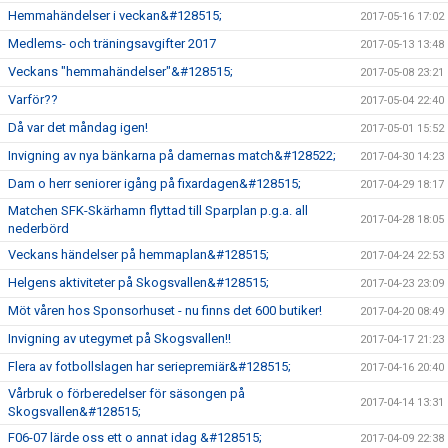
Hemmahändelser i veckan&#128515;
2017-05-16 17:02
Medlems- och träningsavgifter 2017
2017-05-13 13:48
Veckans "hemmahändelser"&#128515;
2017-05-08 23:21
Varför??
2017-05-04 22:40
Då var det måndag igen!
2017-05-01 15:52
Invigning av nya bänkarna på damernas match&#128522;
2017-04-30 14:23
Dam o herr seniorer igång på fixardagen&#128515;
2017-04-29 18:17
Matchen SFK-Skärhamn flyttad till Sparplan p.g.a. all
2017-04-28 18:05
nederbörd
Veckans händelser på hemmaplan&#128515;
2017-04-24 22:53
Helgens aktiviteter på Skogsvallen&#128515;
2017-04-23 23:09
Möt våren hos Sponsorhuset - nu finns det 600 butiker!
2017-04-20 08:49
Invigning av utegymet på Skogsvallen!!
2017-04-17 21:23
Flera av fotbollslagen har seriepremiär&#128515;
2017-04-16 20:40
Vårbruk o förberedelser för säsongen på
2017-04-14 13:31
Skogsvallen&#128515;
F06-07 lärde oss ett o annat idag &#128515;
2017-04-09 22:38