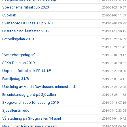
Spelschema futsal cup 2020
2020-01-21 19:07
Cup-bak
2020-01-08 11:59
Svarteborg FK Futsal Cup 2020
2019-12-04 09:23
Prisutdelning Årsfesten 2019
2019-11-19 20:15
Fotbollsgalan 2019
2019-10-26 16:39
2019-10-21 21:41
"Svarteborgsdagen"
2019-09-04 19:17
SFKs Triathlon 2019
2019-08-31 20:32
Uppstart fotbollslek PF 14-15!
2019-08-20 20:30
Familjedag 31/8!
2019-08-09 13:11
Utdelning av Martin Davidssons minnesfond
2019-06-26 12:45
En snickardag gjord på Sjövallen
2019-05-28 11:53
Skogsvallen redo för säsong 2019
2019-04-16 07:16
Sjövallen är redo!
2019-04-12 23:05
Vårstädning på Skogsvallen 14 april
2019-04-04 10:42
Hälsningar från den nya styrelsen!
2019-03-28 06:26