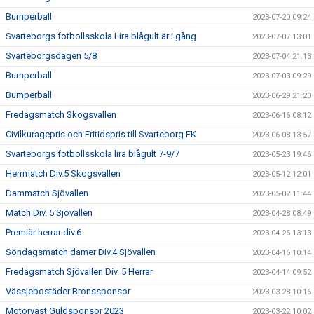
Bumperball
2023-07-20 09:24
Svarteborgs fotbollsskola Lira blågult är i gång
2023-07-07 13:01
Svarteborgsdagen 5/8
2023-07-04 21:13
Bumperball
2023-07-03 09:29
Bumperball
2023-06-29 21:20
Fredagsmatch Skogsvallen
2023-06-16 08:12
Civilkuragepris och Fritidspris till Svarteborg FK
2023-06-08 13:57
Svarteborgs fotbollsskola lira blågult 7-9/7
2023-05-23 19:46
Herrmatch Div.5 Skogsvallen
2023-05-12 12:01
Dammatch Sjövallen
2023-05-02 11:44
Match Div. 5 Sjövallen
2023-04-28 08:49
Premiär herrar div.6
2023-04-26 13:13
Söndagsmatch damer Div.4 Sjövallen
2023-04-16 10:14
Fredagsmatch Sjövallen Div. 5 Herrar
2023-04-14 09:52
Vässjebostäder Bronssponsor
2023-03-28 10:16
Motorväst Guldsponsor 2023
2023-03-22 10:02