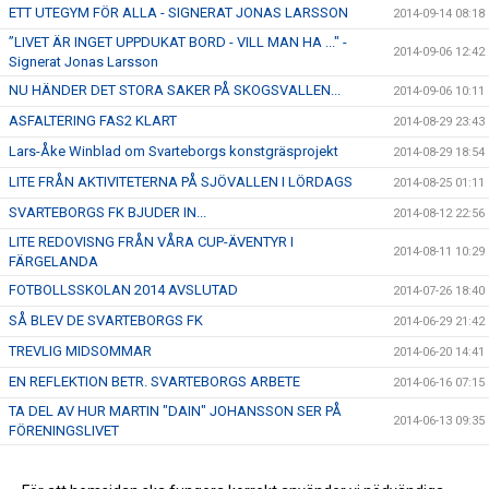
ETT UTEGYM FÖR ALLA - SIGNERAT JONAS LARSSON
2014-09-14 08:18
”LIVET ÄR INGET UPPDUKAT BORD - VILL MAN HA ..." -
2014-09-06 12:42
Signerat Jonas Larsson
NU HÄNDER DET STORA SAKER PÅ SKOGSVALLEN...
2014-09-06 10:11
ASFALTERING FAS2 KLART
2014-08-29 23:43
Lars-Åke Winblad om Svarteborgs konstgräsprojekt
2014-08-29 18:54
LITE FRÅN AKTIVITETERNA PÅ SJÖVALLEN I LÖRDAGS
2014-08-25 01:11
SVARTEBORGS FK BJUDER IN...
2014-08-12 22:56
LITE REDOVISNG FRÅN VÅRA CUP-ÄVENTYR I
2014-08-11 10:29
FÄRGELANDA
FOTBOLLSSKOLAN 2014 AVSLUTAD
2014-07-26 18:40
SÅ BLEV DE SVARTEBORGS FK
2014-06-29 21:42
TREVLIG MIDSOMMAR
2014-06-20 14:41
EN REFLEKTION BETR. SVARTEBORGS ARBETE
2014-06-16 07:15
TA DEL AV HUR MARTIN "DAIN" JOHANSSON SER PÅ
2014-06-13 09:35
FÖRENINGSLIVET
FRAMTIDEN - DEN HÄNGER PÅ DIG
2014-06-07 17:47