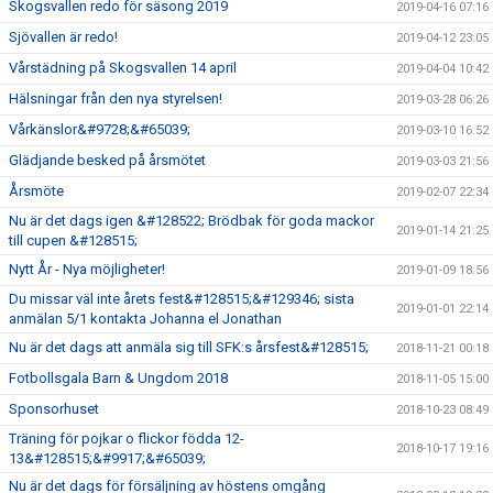
Skogsvallen redo för säsong 2019
2019-04-16 07:16
Sjövallen är redo!
2019-04-12 23:05
Vårstädning på Skogsvallen 14 april
2019-04-04 10:42
Hälsningar från den nya styrelsen!
2019-03-28 06:26
Vårkänslor&#9728;&#65039;
2019-03-10 16:52
Glädjande besked på årsmötet
2019-03-03 21:56
Årsmöte
2019-02-07 22:34
Nu är det dags igen &#128522; Brödbak för goda mackor
2019-01-14 21:25
till cupen &#128515;
Nytt År - Nya möjligheter!
2019-01-09 18:56
Du missar väl inte årets fest&#128515;&#129346; sista
2019-01-01 22:14
anmälan 5/1 kontakta Johanna el Jonathan
Nu är det dags att anmäla sig till SFK:s årsfest&#128515;
2018-11-21 00:18
Fotbollsgala Barn & Ungdom 2018
2018-11-05 15:00
Sponsorhuset
2018-10-23 08:49
Träning för pojkar o flickor födda 12-
2018-10-17 19:16
13&#128515;&#9917;&#65039;
Nu är det dags för försäljning av höstens omgång