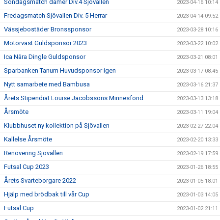
Söndagsmatch damer Div.4 Sjövallen
2023-04-16 10:14
Fredagsmatch Sjövallen Div. 5 Herrar
2023-04-14 09:52
Vässjebostäder Bronssponsor
2023-03-28 10:16
Motorväst Guldsponsor 2023
2023-03-22 10:02
Ica Nära Dingle Guldsponsor
2023-03-21 08:01
Sparbanken Tanum Huvudsponsor igen
2023-03-17 08:45
Nytt samarbete med Bambusa
2023-03-16 21:37
Årets Stipendiat Louise Jacobssons Minnesfond
2023-03-13 13:18
Årsmöte
2023-03-11 19:04
Klubbhuset ny kollektion på Sjövallen
2023-02-27 22:04
Kallelse Årsmöte
2023-02-20 13:33
Renovering Sjövallen
2023-02-19 17:59
Futsal Cup 2023
2023-01-26 18:55
Årets Svarteborgare 2022
2023-01-05 18:01
Hjälp med brödbak till vår Cup
2023-01-03 14:05
Futsal Cup
2023-01-02 21:11