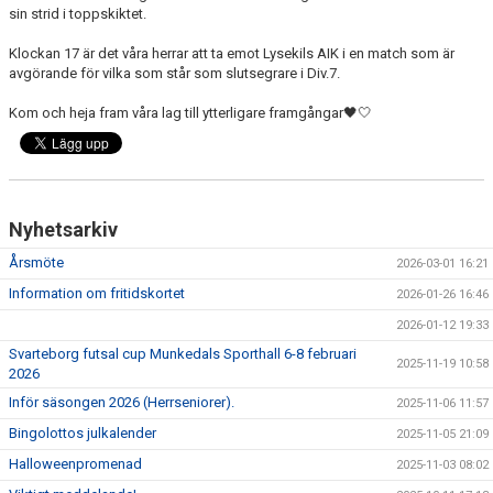
KONSTGRÄS
sin strid i toppskiktet.
SPONSORHUSET
Klockan 17 är det våra herrar att ta emot Lysekils AIK i en match som är
avgörande för vilka som står som slutsegrare i Div.7.
GRÄSROTEN
Kom och heja fram våra lag till ytterligare framgångar🖤🤍
Nyhetsarkiv
Årsmöte
2026-03-01 16:21
Information om fritidskortet
2026-01-26 16:46
2026-01-12 19:33
Svarteborg futsal cup Munkedals Sporthall 6-8 februari
2025-11-19 10:58
2026
Inför säsongen 2026 (Herrseniorer).
2025-11-06 11:57
Bingolottos julkalender
2025-11-05 21:09
Halloweenpromenad
2025-11-03 08:02