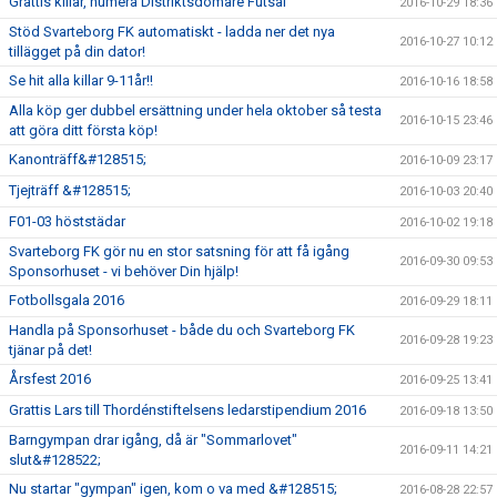
Grattis killar, numera Distriktsdomare Futsal
2016-10-29 18:36
Stöd Svarteborg FK automatiskt - ladda ner det nya
2016-10-27 10:12
tillägget på din dator!
Se hit alla killar 9-11år!!
2016-10-16 18:58
Alla köp ger dubbel ersättning under hela oktober så testa
2016-10-15 23:46
att göra ditt första köp!
Kanonträff&#128515;
2016-10-09 23:17
Tjejträff &#128515;
2016-10-03 20:40
F01-03 höststädar
2016-10-02 19:18
Svarteborg FK gör nu en stor satsning för att få igång
2016-09-30 09:53
Sponsorhuset - vi behöver Din hjälp!
Fotbollsgala 2016
2016-09-29 18:11
Handla på Sponsorhuset - både du och Svarteborg FK
2016-09-28 19:23
tjänar på det!
Årsfest 2016
2016-09-25 13:41
Grattis Lars till Thordénstiftelsens ledarstipendium 2016
2016-09-18 13:50
Barngympan drar igång, då är "Sommarlovet"
2016-09-11 14:21
slut&#128522;
Nu startar "gympan" igen, kom o va med &#128515;
2016-08-28 22:57