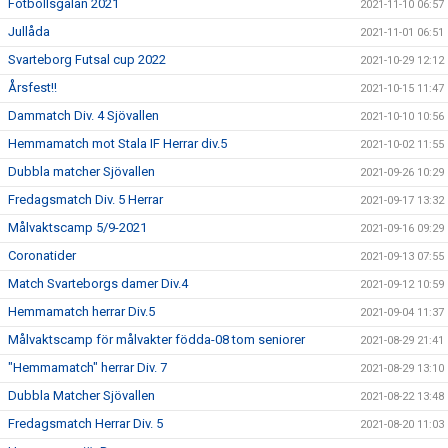
Fotbollsgalan 2021
2021-11-10 06:57
Jullåda
2021-11-01 06:51
Svarteborg Futsal cup 2022
2021-10-29 12:12
Årsfest!!
2021-10-15 11:47
Dammatch Div. 4 Sjövallen
2021-10-10 10:56
Hemmamatch mot Stala IF Herrar div.5
2021-10-02 11:55
Dubbla matcher Sjövallen
2021-09-26 10:29
Fredagsmatch Div. 5 Herrar
2021-09-17 13:32
Målvaktscamp 5/9-2021
2021-09-16 09:29
Coronatider
2021-09-13 07:55
Match Svarteborgs damer Div.4
2021-09-12 10:59
Hemmamatch herrar Div.5
2021-09-04 11:37
Målvaktscamp för målvakter födda-08 tom seniorer
2021-08-29 21:41
"Hemmamatch" herrar Div. 7
2021-08-29 13:10
Dubbla Matcher Sjövallen
2021-08-22 13:48
Fredagsmatch Herrar Div. 5
2021-08-20 11:03