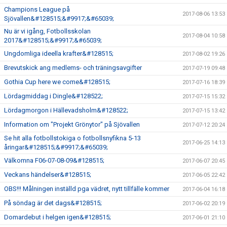
Champions League på
2017-08-06 13:53
Sjövallen&#128515;&#9917;&#65039;
Nu är vi igång, Fotbollsskolan
2017-08-04 10:58
2017&#128515;&#9917;&#65039;
Ungdomliga ideella krafter&#128515;
2017-08-02 19:26
Brevutskick ang medlems- och träningsavgifter
2017-07-19 09:48
Gothia Cup here we come&#128515;
2017-07-16 18:39
Lördagmiddag i Dingle&#128522;
2017-07-15 15:32
Lördagmorgon i Hällevadsholm&#128522;
2017-07-15 13:42
Information om "Projekt Grönytor" på Sjövallen
2017-07-12 20:24
Se hit alla fotbollstokiga o fotbollsnyfikna 5-13
2017-06-25 14:13
åringar&#128515;&#9917;&#65039;
Välkomna F06-07-08-09&#128515;
2017-06-07 20:45
Veckans händelser&#128515;
2017-06-05 22:42
OBS!!! Målningen inställd pga vädret, nytt tillfälle kommer
2017-06-04 16:18
På söndag är det dags&#128515;
2017-06-02 20:19
Domardebut i helgen igen&#128515;
2017-06-01 21:10