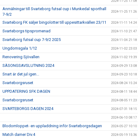
2024-11-25 17:08
Anmälningar till Svarteborg futsal cup i Munkedal sporthall
2024-11-25 11:26
7-9/2
Svarteborg FK säljer bingolotter till uppesittarkvällen 23/11
2024-11-11 14:24
Svarteborgs tipspromenad
2024-11-10 21:47
Svarteborg futsal cup 7-9/2 2025
2024-11-04 21:18
Ungdomsgala 1/12
2024-11-02 23:03
Renovering Sjövallen
2024-11-02 19:39
SÄSONGSAVSLUTNING 2024
2024-09-29 13:08
Snart är det jul igen...
2024-09-23 10:18
Svarteborgsruset
2024-08-24 15:24
UPPDATERING SFK DAGEN
2024-08-11 18:44
Svarteborgsruset
2024-08-05 11:23
SVARTEBORGS DAGEN 2024
2024-07-31 18:15
2024-06-10 08:17
Blodomloppet- en uppladdning inför Svarteborgsdagen
2024-05-27 10:10
Match damer Div.4
2024-05-19 15:36