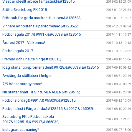
Visst är ideellt arbete fantastiskt&#128515;
2018-02-12 21:09
Stötta Svarteborg FK 2018
2018-01-22 21:54
Brödbak för goda mackor till cupen&#128523;
2018-01-07 18:57
Vinnare av höstens Tipspromenad&#128522;
2017-12-09 09:34
Fotbollsgala 2017&#9917;&#65039;&#128515;
2017-11-11 17:37
Årsfest 2017 - Välkomna!
2017-10-13 10:43
Fotbollsgala 2017
2017-10-02 12:02
Premiär och Prisutelning&#128515;
2017-09-10 15:06
Idag startar tipspromenaden&#9728;&#65039;&#128515;
2017-09-10 09:42
Avstängda ställlatser i helgen
2017-08-31 20:19
7/9 börjar barngympan!
2017-08-26 05:39
Nu startar snart TIPSPROMENADEN&#128515;
2017-08-15 20:10
Fotbollslördag&#9917;&#65039;&#128515;
2017-08-12 10:09
Fotbollsfest i Färgelanda&#128515;&#9917;&#65039;
2017-08-10 20:19
Svarteborg FK:s Fotbollsskola
2017-08-07 21:31
2017&#128515;&#9917;&#65039;
Instagramsutmaning!!
2017-08-07 18:00