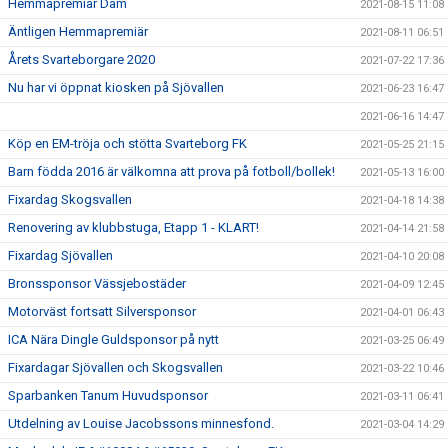
Hemmapremiär Dam
2021-08-15 11:08
Äntligen Hemmapremiär
2021-08-11 06:51
Årets Svarteborgare 2020
2021-07-22 17:36
Nu har vi öppnat kiosken på Sjövallen
2021-06-23 16:47
2021-06-16 14:47
Köp en EM-tröja och stötta Svarteborg FK
2021-05-25 21:15
Barn födda 2016 är välkomna att prova på fotboll/bollek!
2021-05-13 16:00
Fixardag Skogsvallen
2021-04-18 14:38
Renovering av klubbstuga, Etapp 1 - KLART!
2021-04-14 21:58
Fixardag Sjövallen
2021-04-10 20:08
Bronssponsor Vässjebostäder
2021-04-09 12:45
Motorväst fortsatt Silversponsor
2021-04-01 06:43
ICA Nära Dingle Guldsponsor på nytt
2021-03-25 06:49
Fixardagar Sjövallen och Skogsvallen
2021-03-22 10:46
Sparbanken Tanum Huvudsponsor
2021-03-11 06:41
Utdelning av Louise Jacobssons minnesfond.
2021-03-04 14:29