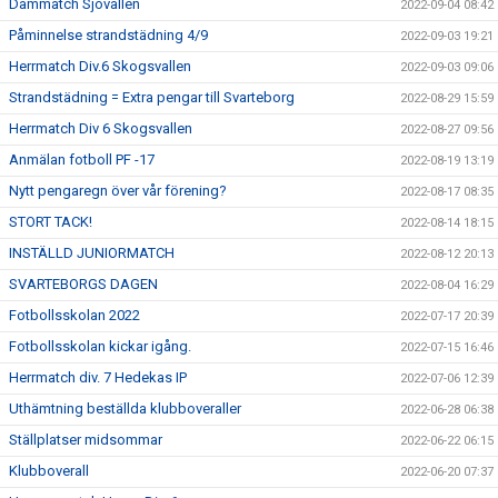
Dammatch Sjövallen
2022-09-04 08:42
Påminnelse strandstädning 4/9
2022-09-03 19:21
Herrmatch Div.6 Skogsvallen
2022-09-03 09:06
Strandstädning = Extra pengar till Svarteborg
2022-08-29 15:59
Herrmatch Div 6 Skogsvallen
2022-08-27 09:56
Anmälan fotboll PF -17
2022-08-19 13:19
Nytt pengaregn över vår förening?
2022-08-17 08:35
STORT TACK!
2022-08-14 18:15
INSTÄLLD JUNIORMATCH
2022-08-12 20:13
SVARTEBORGS DAGEN
2022-08-04 16:29
Fotbollsskolan 2022
2022-07-17 20:39
Fotbollsskolan kickar igång.
2022-07-15 16:46
Herrmatch div. 7 Hedekas IP
2022-07-06 12:39
Uthämtning beställda klubboveraller
2022-06-28 06:38
Ställplatser midsommar
2022-06-22 06:15
Klubboverall
2022-06-20 07:37