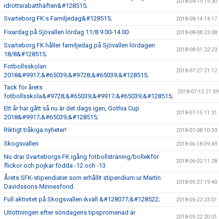
2018-09-19 19:30
idrottsrabatthäften&#128515;
Svarteborg FK:s Familjedag&#128515;
2018-08-14 14:17
Fixardag på Sjövallen lördag 11/8 9.00-14.00
2018-08-08 23:08
Svarteborg FK håller familjedag på Sjövallen lördagen
2018-08-01 22:23
18/8&#128515;
Fotbollsskolan
2018-07-27 21:12
2018&#9917;&#65039;&#9728;&#65039;&#128515;
Tack för årets
2018-07-15 21:09
fotbollsskola&#9728;&#65039;&#9917;&#65039;&#128515;
Ett år har gått så nu är det dags igen, Gothia Cup
2018-07-15 11:31
2018&#9917;&#65039;&#128515;
Riktigt tråkiga nyheter!
2018-07-08 10:33
Skogsvallen
2018-06-18 09:49
Nu drar Svarteborgs FK igång fotbollsträning/bollekför
2018-06-02 11:28
flickor och pojkar födda -12 och -13
Årets SFK-stipendiater som erhållit stipendium ur Martin
2018-05-27 19:40
Davidssons Minnesfond.
Full aktivitet på Skogsvallen ikväll &#128077;&#128522;
2018-05-23 23:01
Utlottningen efter söndagens tipspromenad är
2018-05-22 20:01