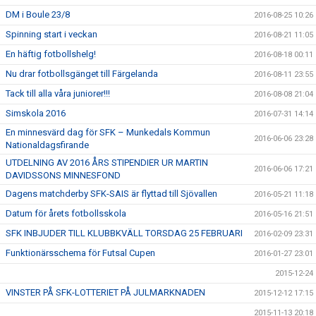
DM i Boule 23/8
2016-08-25 10:26
Spinning start i veckan
2016-08-21 11:05
En häftig fotbollshelg!
2016-08-18 00:11
Nu drar fotbollsgänget till Färgelanda
2016-08-11 23:55
Tack till alla våra juniorer!!!
2016-08-08 21:04
Simskola 2016
2016-07-31 14:14
En minnesvärd dag för SFK – Munkedals Kommun
2016-06-06 23:28
Nationaldagsfirande
UTDELNING AV 2016 ÅRS STIPENDIER UR MARTIN
2016-06-06 17:21
DAVIDSSONS MINNESFOND
Dagens matchderby SFK-SAIS är flyttad till Sjövallen
2016-05-21 11:18
Datum för årets fotbollsskola
2016-05-16 21:51
SFK INBJUDER TILL KLUBBKVÄLL TORSDAG 25 FEBRUARI
2016-02-09 23:31
Funktionärsschema för Futsal Cupen
2016-01-27 23:01
2015-12-24
VINSTER PÅ SFK-LOTTERIET PÅ JULMARKNADEN
2015-12-12 17:15
2015-11-13 20:18