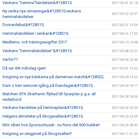
Veckans "hemma"händelser&#128515;
2017-05-31 21:18
Ny vecka nya utmaningar&#128515;veckans
2017-05-22 22:51
hemmahändelser
Domardebut&#128515;
2017-05-21 19:04
Hemmahändelser i veckan&#128515;
2017-05-16 17:02
Medlems- och träningsavgifter 2017
2017-05-13 13:48
Veckans "hemmahändelser"&#128515;
2017-05-08 23:21
Varför??
2017-05-04 22:40
Då var det måndag igen!
2017-05-01 15:52
Invigning av nya bänkarna på damernas match&#128522;
2017-04-30 14:23
Dam o herr seniorer igång på fixardagen&#128515;
2017-04-29 18:17
Matchen SFK-Skärhamn flyttad till Sparplan p.g.a. all
2017-04-28 18:05
nederbörd
Veckans händelser på hemmaplan&#128515;
2017-04-24 22:53
Helgens aktiviteter på Skogsvallen&#128515;
2017-04-23 23:09
Möt våren hos Sponsorhuset - nu finns det 600 butiker!
2017-04-20 08:49
Invigning av utegymet på Skogsvallen!!
2017-04-17 21:23