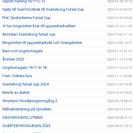
Öppen träning för P12-13
2024-01-28 20:10
Hjälp till med brödbak till Svarteborg Futsal Cup
2024-01-03 09:07
Prel. Spelschema Futsal Cup
2023-12-29 20:42
Vi har bingolotter kvar till uppesittarkvällen!
2023-12-16 11:43
Anmälan Svarteborg futsal cup
2023-12-07 11:16
Bingolotter till uppesittarkväll och Sverigelotter
2023-12-06 10:31
Barn-och ungdomsgala
2023-11-19 21:15
Årsfest 2023
2023-11-12 16:48
Ungdomsgala 19/11 kl 18
2023-11-12 12:19
Fest i folkets hus
2023-11-11 20:06
Svarteborg futsal cup 2024
2023-11-09 18:38
Besök av dietist
2023-10-19 18:52
Strumpor försäljningsomgång 2
2023-09-14 08:54
Målvaktsträning på Sjövallen
2023-09-13 19:41
SÄSONGSAVSLUTNING
2023-09-08 21:15
SVARTEBORGSDAGEN 2023
2023-08-07 18:13