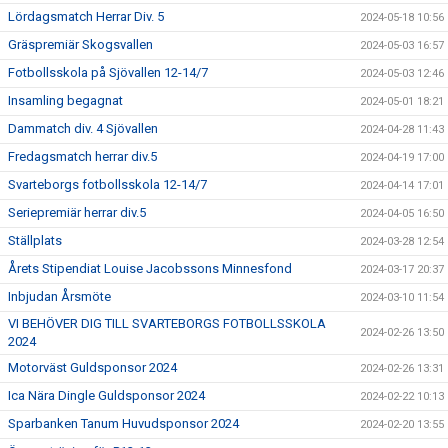
Lördagsmatch Herrar Div. 5
2024-05-18 10:56
Gräspremiär Skogsvallen
2024-05-03 16:57
Fotbollsskola på Sjövallen 12-14/7
2024-05-03 12:46
Insamling begagnat
2024-05-01 18:21
Dammatch div. 4 Sjövallen
2024-04-28 11:43
Fredagsmatch herrar div.5
2024-04-19 17:00
Svarteborgs fotbollsskola 12-14/7
2024-04-14 17:01
Seriepremiär herrar div.5
2024-04-05 16:50
Ställplats
2024-03-28 12:54
Årets Stipendiat Louise Jacobssons Minnesfond
2024-03-17 20:37
Inbjudan Årsmöte
2024-03-10 11:54
VI BEHÖVER DIG TILL SVARTEBORGS FOTBOLLSSKOLA
2024-02-26 13:50
2024
Motorväst Guldsponsor 2024
2024-02-26 13:31
Ica Nära Dingle Guldsponsor 2024
2024-02-22 10:13
Sparbanken Tanum Huvudsponsor 2024
2024-02-20 13:55