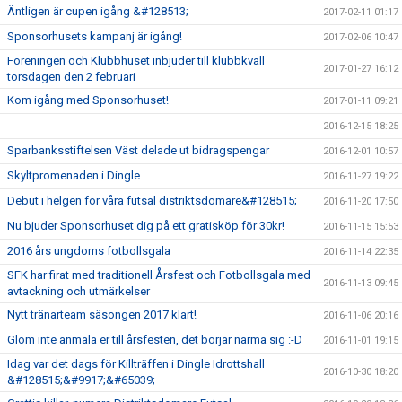
Äntligen är cupen igång &#128513;
2017-02-11 01:17
Sponsorhusets kampanj är igång!
2017-02-06 10:47
Föreningen och Klubbhuset inbjuder till klubbkväll
2017-01-27 16:12
torsdagen den 2 februari
Kom igång med Sponsorhuset!
2017-01-11 09:21
2016-12-15 18:25
Sparbanksstiftelsen Väst delade ut bidragspengar
2016-12-01 10:57
Skyltpromenaden i Dingle
2016-11-27 19:22
Debut i helgen för våra futsal distriktsdomare&#128515;
2016-11-20 17:50
Nu bjuder Sponsorhuset dig på ett gratisköp för 30kr!
2016-11-15 15:53
2016 års ungdoms fotbollsgala
2016-11-14 22:35
SFK har firat med traditionell Årsfest och Fotbollsgala med
2016-11-13 09:45
avtackning och utmärkelser
Nytt tränarteam säsongen 2017 klart!
2016-11-06 20:16
Glöm inte anmäla er till årsfesten, det börjar närma sig :-D
2016-11-01 19:15
Idag var det dags för Killträffen i Dingle Idrottshall
2016-10-30 18:20
&#128515;&#9917;&#65039;