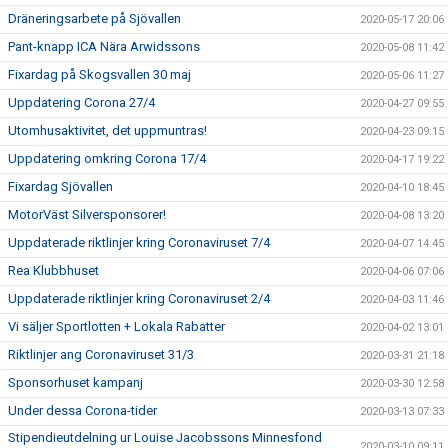
Dräneringsarbete på Sjövallen
2020-05-17 20:06
Pant-knapp ICA Nära Arwidssons
2020-05-08 11:42
Fixardag på Skogsvallen 30 maj
2020-05-06 11:27
Uppdatering Corona 27/4
2020-04-27 09:55
Utomhusaktivitet, det uppmuntras!
2020-04-23 09:15
Uppdatering omkring Corona 17/4
2020-04-17 19:22
Fixardag Sjövallen
2020-04-10 18:45
MotorVäst Silversponsorer!
2020-04-08 13:20
Uppdaterade riktlinjer kring Coronaviruset 7/4
2020-04-07 14:45
Rea Klubbhuset
2020-04-06 07:06
Uppdaterade riktlinjer kring Coronaviruset 2/4
2020-04-03 11:46
Vi säljer Sportlotten + Lokala Rabatter
2020-04-02 13:01
Riktlinjer ang Coronaviruset 31/3
2020-03-31 21:18
Sponsorhuset kampanj
2020-03-30 12:58
Under dessa Corona-tider
2020-03-13 07:33
Stipendieutdelning ur Louise Jacobssons Minnesfond
2020-03-10 09:11