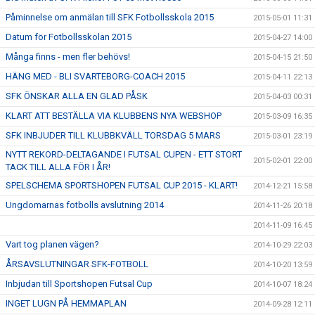
Påminnelse om anmälan till SFK Fotbollsskola 2015
2015-05-01 11:31
Datum för Fotbollsskolan 2015
2015-04-27 14:00
Många finns - men fler behövs!
2015-04-15 21:50
HÄNG MED - BLI SVARTEBORG-COACH 2015
2015-04-11 22:13
SFK ÖNSKAR ALLA EN GLAD PÅSK
2015-04-03 00:31
KLART ATT BESTÄLLA VIA KLUBBENS NYA WEBSHOP
2015-03-09 16:35
SFK INBJUDER TILL KLUBBKVÄLL TORSDAG 5 MARS
2015-03-01 23:19
NYTT REKORD-DELTAGANDE I FUTSAL CUPEN - ETT STORT
2015-02-01 22:00
TACK TILL ALLA FÖR I ÅR!
SPELSCHEMA SPORTSHOPEN FUTSAL CUP 2015 - KLART!
2014-12-21 15:58
Ungdomarnas fotbolls avslutning 2014
2014-11-26 20:18
2014-11-09 16:45
Vart tog planen vägen?
2014-10-29 22:03
ÅRSAVSLUTNINGAR SFK-FOTBOLL
2014-10-20 13:59
Inbjudan till Sportshopen Futsal Cup
2014-10-07 18:24
INGET LUGN PÅ HEMMAPLAN
2014-09-28 12:11