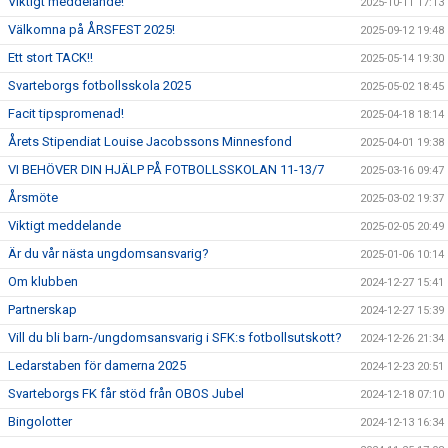
Viktigt meddelande!
2025-10-11 17:13
Välkomna på ÅRSFEST 2025!
2025-09-12 19:48
Ett stort TACK!!
2025-05-14 19:30
Svarteborgs fotbollsskola 2025
2025-05-02 18:45
Facit tipspromenad!
2025-04-18 18:14
Årets Stipendiat Louise Jacobssons Minnesfond
2025-04-01 19:38
VI BEHÖVER DIN HJÄLP PÅ FOTBOLLSSKOLAN 11-13/7
2025-03-16 09:47
Årsmöte
2025-03-02 19:37
Viktigt meddelande
2025-02-05 20:49
Är du vår nästa ungdomsansvarig?
2025-01-06 10:14
Om klubben
2024-12-27 15:41
Partnerskap
2024-12-27 15:39
Vill du bli barn-/ungdomsansvarig i SFK:s fotbollsutskott?
2024-12-26 21:34
Ledarstaben för damerna 2025
2024-12-23 20:51
Svarteborgs FK får stöd från OBOS Jubel
2024-12-18 07:10
Bingolotter
2024-12-13 16:34