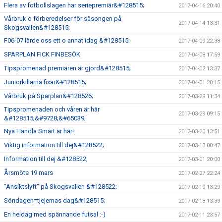
Flera av fotbollslagen har seriepremiär&#128515;
2017-04-16 20:40
Vårbruk o förberedelser för säsongen på
2017-04-14 13:31
Skogsvallen&#128515;
F06-07 lärde oss ett o annat idag &#128515;
2017-04-09 22:38
SPARPLAN FICK FINBESÖK
2017-04-08 17:59
Tipspromenad premiären är gjord&#128515;
2017-04-02 13:37
Juniorkillarna fixar&#128515;
2017-04-01 20:15
Vårbruk på Sparplan&#128526;
2017-03-29 11:34
Tipspromenaden och våren är här
2017-03-29 09:15
&#128515;&#9728;&#65039;
Nya Handla Smart är här!
2017-03-20 13:51
Viktig information till dej&#128522;
2017-03-13 00:47
Information till dej &#128522;
2017-03-01 20:00
Årsmöte 19 mars
2017-02-27 22:24
"Ansiktslyft" på Skogsvallen &#128522;
2017-02-19 13:29
Söndagen=tjejernas dag&#128515;
2017-02-18 13:39
En heldag med spännande futsal :-)
2017-02-11 23:57