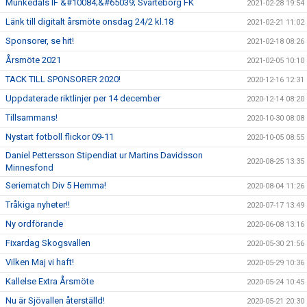
Munkedals IF &#10084;&#65039; Svarteborg FK
2021-02-28 19:54
Länk till digitalt årsmöte onsdag 24/2 kl.18
2021-02-21 11:02
Sponsorer, se hit!
2021-02-18 08:26
Årsmöte 2021
2021-02-05 10:10
TACK TILL SPONSORER 2020!
2020-12-16 12:31
Uppdaterade riktlinjer per 14 december
2020-12-14 08:20
Tillsammans!
2020-10-30 08:08
Nystart fotboll flickor 09-11
2020-10-05 08:55
Daniel Pettersson Stipendiat ur Martins Davidsson
2020-08-25 13:35
Minnesfond
Seriematch Div 5 Hemma!
2020-08-04 11:26
Tråkiga nyheter!!
2020-07-17 13:49
Ny ordförande
2020-06-08 13:16
Fixardag Skogsvallen
2020-05-30 21:56
Vilken Maj vi haft!
2020-05-29 10:36
Kallelse Extra Årsmöte
2020-05-24 10:45
Nu är Sjövallen återställd!
2020-05-21 20:30