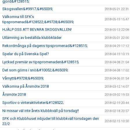
gjord&#128515;
Skogsvallen&#9917;&#65039;
2018-05-21 22:31
Välkomna till SFK’s
2018-05-19 15:47
tipspromenad&#128522;&#9728;&#65039;
HJÄLP OSS ATT BEVARA SKOGSVALLEN!
2018-05-13 22:08
Utlämning av beställda klubbkläder
2018-05-01 22:00
Rekordmånga på dagens tipspromenad&#128515;
2018-04-29 17:12
Spelar du på Svenska Spel?
2018-04-19 10:19
Lyckad premiär av tipspromenaden&#128515;
2018-04-08 21:04
Det som göms i snö&#10052;&#65039;
2018-04-08 17:02
Vårnytt&#9728;&#65039;
2018-04-06 01:54
Välkomna på Årsmöte 2018
2018-03-12 14:07
Årsmöte 2018
2018-03-02 19:53
Sportlov o vinteraktiviteter&#128522;
2018-02-19 20:44
Ni missar väl inte årets klubbkväll på torsdag!!
2018-02-18 20:57
SFK och Klubbhuset inbjuder till klubbkväll torsdagen den
2018-02-15 10:50
22/2