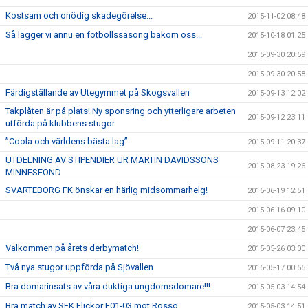
Kostsam och onödig skadegörelse...
2015-11-02 08:48
Så lägger vi ännu en fotbollssäsong bakom oss...
2015-10-18 01:25
2015-09-30 20:59
2015-09-30 20:58
Färdigställande av Utegymmet på Skogsvallen
2015-09-13 12:02
Takplåten är på plats! Ny sponsring och ytterligare arbeten
2015-09-12 23:11
utförda på klubbens stugor
”Coola och världens bästa lag”
2015-09-11 20:37
UTDELNING AV STIPENDIER UR MARTIN DAVIDSSONS
2015-08-23 19:26
MINNESFOND
SVARTEBORG FK önskar en härlig midsommarhelg!
2015-06-19 12:51
2015-06-16 09:10
2015-06-07 23:45
Välkommen på årets derbymatch!
2015-05-26 03:00
Två nya stugor uppförda på Sjövallen
2015-05-17 00:55
Bra domarinsats av våra duktiga ungdomsdomare!!!
2015-05-03 14:54
Bra match av SFK Flickor F01-03 mot Rössö
2015-05-03 14:51