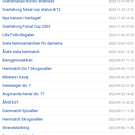
Gratismånad Nordic Wellness
2022-12-15 09:27
Svarteborg futsal cup status 8/12
2022-11-29 17:21
Nya tränare i herrlaget!
2022-11-20 16:53
Svarteborg Futsal Cup 2023
2022-11-09 07:02
Lilla Fotbollsgalan
2022-11-02 07:33
Sista hemmamatchen för damerna
2022-10-02 10:51
Årets sista herrmatch
2022-10-01 12:50
Barngymnastiken
2022-09-27 11:15
Herrmatch Div.7 Skogsvallen
2022-09-25 11:07
Mästare i kavaj
2022-09-24 20:13
Serieseger div. 7
2022-09-23 21:25
Avgörande herrar div. 7?
2022-09-23 14:42
ÅRSFEST
2022-09-12 20:32
Dammatch Sjövallen
2022-09-11 11:53
Herrmatch Skogsvallen
2022-09-10 13:43
Strandstädning
2022-09-06 11:40