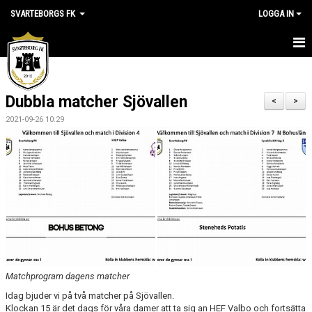
SVARTEBORGS FK
LOGGA IN
HEM
Dubbla matcher Sjövallen
NYHETER
<
>
2021-09-26 10:29
OM KLUBBEN
KALENDER
VÅRA LAG
KLUBBSHOP
MEDLEM
Matchprogram dagens matcher
VÅRA MATCHER
Idag bjuder vi på två matcher på Sjövallen.
Klockan 15 är det dags för våra damer att ta sig an HEF Valbo och fortsätta