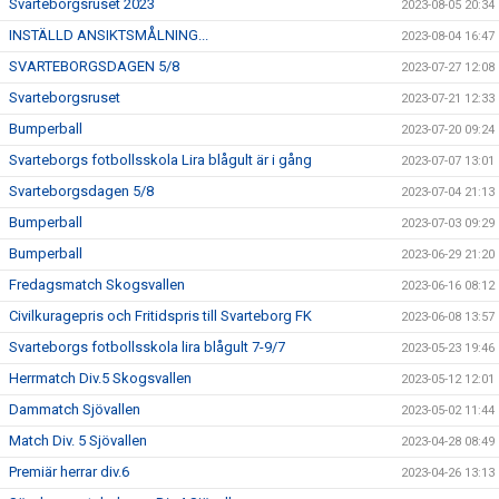
Svarteborgsruset 2023
2023-08-05 20:34
INSTÄLLD ANSIKTSMÅLNING...
2023-08-04 16:47
SVARTEBORGSDAGEN 5/8
2023-07-27 12:08
Svarteborgsruset
2023-07-21 12:33
Bumperball
2023-07-20 09:24
Svarteborgs fotbollsskola Lira blågult är i gång
2023-07-07 13:01
Svarteborgsdagen 5/8
2023-07-04 21:13
Bumperball
2023-07-03 09:29
Bumperball
2023-06-29 21:20
Fredagsmatch Skogsvallen
2023-06-16 08:12
Civilkuragepris och Fritidspris till Svarteborg FK
2023-06-08 13:57
Svarteborgs fotbollsskola lira blågult 7-9/7
2023-05-23 19:46
Herrmatch Div.5 Skogsvallen
2023-05-12 12:01
Dammatch Sjövallen
2023-05-02 11:44
Match Div. 5 Sjövallen
2023-04-28 08:49
Premiär herrar div.6
2023-04-26 13:13