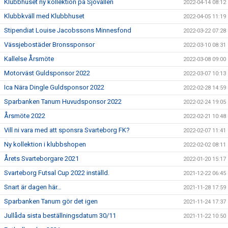
Klubbhuset ny kollektion på Sjövallen
2022-04-14 08:12
Klubbkväll med Klubbhuset
2022-04-05 11:19
Stipendiat Louise Jacobssons Minnesfond
2022-03-22 07:28
Vässjebostäder Bronssponsor
2022-03-10 08:31
Kallelse Årsmöte
2022-03-08 09:00
Motorväst Guldsponsor 2022
2022-03-07 10:13
Ica Nära Dingle Guldsponsor 2022
2022-02-28 14:59
Sparbanken Tanum Huvudsponsor 2022
2022-02-24 19:05
Årsmöte 2022
2022-02-21 10:48
Vill ni vara med att sponsra Svarteborg FK?
2022-02-07 11:41
Ny kollektion i klubbshopen
2022-02-02 08:11
Årets Svarteborgare 2021
2022-01-20 15:17
Svarteborg Futsal Cup 2022 inställd.
2021-12-22 06:45
Snart är dagen här…
2021-11-28 17:59
Sparbanken Tanum gör det igen
2021-11-24 17:37
Jullåda sista beställningsdatum 30/11
2021-11-22 10:50