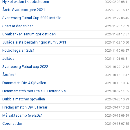
Ny kollektion i klubbshopen
2022-02-02 08:11
Årets Svarteborgare 2021
2022-01-20 15:17
Svarteborg Futsal Cup 2022 inställd.
2021-12-22 06:45
Snart är dagen här…
2021-11-28 17:59
Sparbanken Tanum gör det igen
2021-11-24 17:37
Jullåda sista beställningsdatum 30/11
2021-11-22 10:50
Fotbollsgalan 2021
2021-11-10 06:57
Jullåda
2021-11-01 06:51
Svarteborg Futsal cup 2022
2021-10-29 12:12
Årsfest!!
2021-10-15 11:47
Dammatch Div. 4 Sjövallen
2021-10-10 10:56
Hemmamatch mot Stala IF Herrar div.5
2021-10-02 11:55
Dubbla matcher Sjövallen
2021-09-26 10:29
Fredagsmatch Div. 5 Herrar
2021-09-17 13:32
Målvaktscamp 5/9-2021
2021-09-16 09:29
Coronatider
2021-09-13 07:55