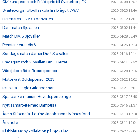
Civilkuragepris och Fritidspris till Svarteborg FK
2023-06-08 13:57
Svarteborgs fotbollsskola lira blågult 7-9/7
2023-05-23 19:46
Herrmatch Div.5 Skogsvallen
2023-05-12 12:01
Dammatch Sjövallen
2023-05-02 11:44
Match Div. 5 Sjövallen
2023-04-28 08:49
Premiär herrar div.6
2023-04-26 13:13
Söndagsmatch damer Div.4 Sjövallen
2023-04-16 10:14
Fredagsmatch Sjövallen Div. 5 Herrar
2023-04-14 09:52
Vässjebostäder Bronssponsor
2023-03-28 10:16
Motorväst Guldsponsor 2023
2023-03-22 10:02
Ica Nära Dingle Guldsponsor
2023-03-21 08:01
Sparbanken Tanum Huvudsponsor igen
2023-03-17 08:45
Nytt samarbete med Bambusa
2023-03-16 21:37
Årets Stipendiat Louise Jacobssons Minnesfond
2023-03-13 13:18
Årsmöte
2023-03-11 19:04
Klubbhuset ny kollektion på Sjövallen
2023-02-27 22:04