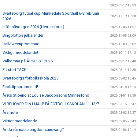
2026-01-12 19:33
Svarteborg futsal cup Munkedals Sporthall 6-8 februari
2025-11-19 10:58
2026
Inför säsongen 2026 (Herrseniorer).
2025-11-06 11:57
Bingolottos julkalender
2025-11-05 21:09
Halloweenpromenad
2025-11-03 08:02
Viktigt meddelande!
2025-10-11 17:13
Välkomna på ÅRSFEST 2025!
2025-09-12 19:48
Ett stort TACK!!
2025-05-14 19:30
Svarteborgs fotbollsskola 2025
2025-05-02 18:45
Facit tipspromenad!
2025-04-18 18:14
Årets Stipendiat Louise Jacobssons Minnesfond
2025-04-01 19:38
VI BEHÖVER DIN HJÄLP PÅ FOTBOLLSSKOLAN 11-13/7
2025-03-16 09:47
Årsmöte
2025-03-02 19:37
Viktigt meddelande
2025-02-05 20:49
Är du vår nästa ungdomsansvarig?
2025-01-06 10:14