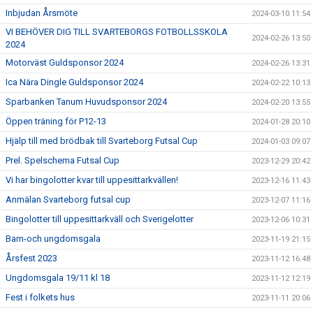
Inbjudan Årsmöte
2024-03-10 11:54
VI BEHÖVER DIG TILL SVARTEBORGS FOTBOLLSSKOLA
2024-02-26 13:50
2024
Motorväst Guldsponsor 2024
2024-02-26 13:31
Ica Nära Dingle Guldsponsor 2024
2024-02-22 10:13
Sparbanken Tanum Huvudsponsor 2024
2024-02-20 13:55
Öppen träning för P12-13
2024-01-28 20:10
Hjälp till med brödbak till Svarteborg Futsal Cup
2024-01-03 09:07
Prel. Spelschema Futsal Cup
2023-12-29 20:42
Vi har bingolotter kvar till uppesittarkvällen!
2023-12-16 11:43
Anmälan Svarteborg futsal cup
2023-12-07 11:16
Bingolotter till uppesittarkväll och Sverigelotter
2023-12-06 10:31
Barn-och ungdomsgala
2023-11-19 21:15
Årsfest 2023
2023-11-12 16:48
Ungdomsgala 19/11 kl 18
2023-11-12 12:19
Fest i folkets hus
2023-11-11 20:06