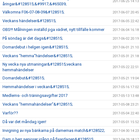
2017-06-25 14:13
åringar&#128515;&#9917;&#65039;
Välkomna F06-07-08-09&#128515;
2017-06-07 20:45
Veckans händelser&#128515;
2017-06-05 22:42
OBS!!! Målningen inställd pga vädret, nytt tillfälle kommer
2017-06-04 16:18
På söndag är det dags&#128515;
2017-06-02 20:19
Domardebut i helgen igen&#128515;
2017-06-01 21:10
Veckans "hemma"händelser&#128515;
2017-05-31 21:18
Ny vecka nya utmaningar&#128515;veckans
2017-05-22 22:51
hemmahändelser
Domardebut&#128515;
2017-05-21 19:04
Hemmahändelser i veckan&#128515;
2017-05-16 17:02
Medlems- och träningsavgifter 2017
2017-05-13 13:48
Veckans "hemmahändelser"&#128515;
2017-05-08 23:21
Varför??
2017-05-04 22:40
Då var det måndag igen!
2017-05-01 15:52
Invigning av nya bänkarna på damernas match&#128522;
2017-04-30 14:23
Dam o herr seniorer igång på fixardagen&#128515;
2017-04-29 18:17