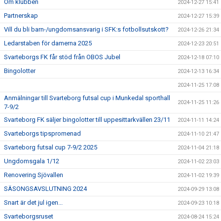
Om klubben
2024-12-27 15:41
Partnerskap
2024-12-27 15:39
Vill du bli barn-/ungdomsansvarig i SFK:s fotbollsutskott?
2024-12-26 21:34
Ledarstaben för damerna 2025
2024-12-23 20:51
Svarteborgs FK får stöd från OBOS Jubel
2024-12-18 07:10
Bingolotter
2024-12-13 16:34
2024-11-25 17:08
Anmälningar till Svarteborg futsal cup i Munkedal sporthall
2024-11-25 11:26
7-9/2
Svarteborg FK säljer bingolotter till uppesittarkvällen 23/11
2024-11-11 14:24
Svarteborgs tipspromenad
2024-11-10 21:47
Svarteborg futsal cup 7-9/2 2025
2024-11-04 21:18
Ungdomsgala 1/12
2024-11-02 23:03
Renovering Sjövallen
2024-11-02 19:39
SÄSONGSAVSLUTNING 2024
2024-09-29 13:08
Snart är det jul igen...
2024-09-23 10:18
Svarteborgsruset
2024-08-24 15:24