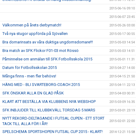
2015-06-16 09:10
2015-06-07 23:45
Välkommen på årets derbymatch!
2015-05-26 03:00
Två nya stugor uppförda på Sjövallen
2015-05-17 00:55
Bra domarinsats av våra duktiga ungdomsdomare!!!
2015-05-03 14:54
Bra match av SFK Flickor F01-03 mot Rössö
2015-05-03 14:51
Påminnelse om anmälan till SFK Fotbollsskola 2015
2015-05-01 11:31
Datum för Fotbollsskolan 2015
2015-04-27 14:00
Många finns - men fler behövs!
2015-04-15 21:50
HÄNG MED - BLI SVARTEBORG-COACH 2015
2015-04-11 22:13
SFK ÖNSKAR ALLA EN GLAD PÅSK
2015-04-03 00:31
KLART ATT BESTÄLLA VIA KLUBBENS NYA WEBSHOP
2015-03-09 16:35
SFK INBJUDER TILL KLUBBKVÄLL TORSDAG 5 MARS
2015-03-01 23:19
NYTT REKORD-DELTAGANDE I FUTSAL CUPEN - ETT STORT
2015-02-01 22:00
TACK TILL ALLA FÖR I ÅR!
SPELSCHEMA SPORTSHOPEN FUTSAL CUP 2015 - KLART!
2014-12-21 15:58