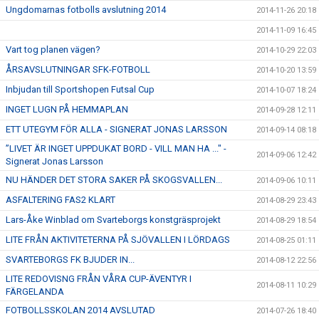
Ungdomarnas fotbolls avslutning 2014
2014-11-26 20:18
2014-11-09 16:45
Vart tog planen vägen?
2014-10-29 22:03
ÅRSAVSLUTNINGAR SFK-FOTBOLL
2014-10-20 13:59
Inbjudan till Sportshopen Futsal Cup
2014-10-07 18:24
INGET LUGN PÅ HEMMAPLAN
2014-09-28 12:11
ETT UTEGYM FÖR ALLA - SIGNERAT JONAS LARSSON
2014-09-14 08:18
”LIVET ÄR INGET UPPDUKAT BORD - VILL MAN HA ..." -
2014-09-06 12:42
Signerat Jonas Larsson
NU HÄNDER DET STORA SAKER PÅ SKOGSVALLEN...
2014-09-06 10:11
ASFALTERING FAS2 KLART
2014-08-29 23:43
Lars-Åke Winblad om Svarteborgs konstgräsprojekt
2014-08-29 18:54
LITE FRÅN AKTIVITETERNA PÅ SJÖVALLEN I LÖRDAGS
2014-08-25 01:11
SVARTEBORGS FK BJUDER IN...
2014-08-12 22:56
LITE REDOVISNG FRÅN VÅRA CUP-ÄVENTYR I
2014-08-11 10:29
FÄRGELANDA
FOTBOLLSSKOLAN 2014 AVSLUTAD
2014-07-26 18:40