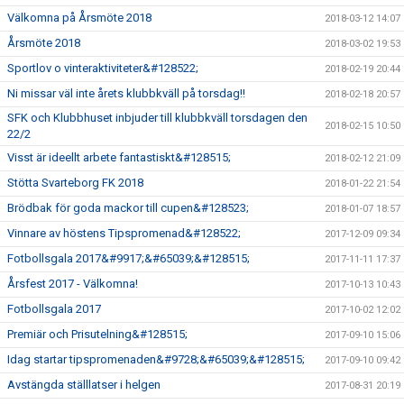
Välkomna på Årsmöte 2018
2018-03-12 14:07
Årsmöte 2018
2018-03-02 19:53
Sportlov o vinteraktiviteter&#128522;
2018-02-19 20:44
Ni missar väl inte årets klubbkväll på torsdag!!
2018-02-18 20:57
SFK och Klubbhuset inbjuder till klubbkväll torsdagen den
2018-02-15 10:50
22/2
Visst är ideellt arbete fantastiskt&#128515;
2018-02-12 21:09
Stötta Svarteborg FK 2018
2018-01-22 21:54
Brödbak för goda mackor till cupen&#128523;
2018-01-07 18:57
Vinnare av höstens Tipspromenad&#128522;
2017-12-09 09:34
Fotbollsgala 2017&#9917;&#65039;&#128515;
2017-11-11 17:37
Årsfest 2017 - Välkomna!
2017-10-13 10:43
Fotbollsgala 2017
2017-10-02 12:02
Premiär och Prisutelning&#128515;
2017-09-10 15:06
Idag startar tipspromenaden&#9728;&#65039;&#128515;
2017-09-10 09:42
Avstängda ställlatser i helgen
2017-08-31 20:19