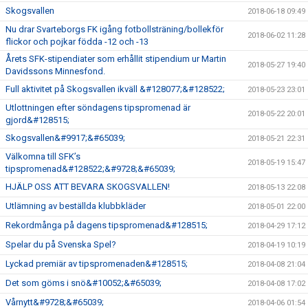
Skogsvallen
2018-06-18 09:49
Nu drar Svarteborgs FK igång fotbollsträning/bollekför
2018-06-02 11:28
flickor och pojkar födda -12 och -13
Årets SFK-stipendiater som erhållit stipendium ur Martin
2018-05-27 19:40
Davidssons Minnesfond.
Full aktivitet på Skogsvallen ikväll &#128077;&#128522;
2018-05-23 23:01
Utlottningen efter söndagens tipspromenad är
2018-05-22 20:01
gjord&#128515;
Skogsvallen&#9917;&#65039;
2018-05-21 22:31
Välkomna till SFK’s
2018-05-19 15:47
tipspromenad&#128522;&#9728;&#65039;
HJÄLP OSS ATT BEVARA SKOGSVALLEN!
2018-05-13 22:08
Utlämning av beställda klubbkläder
2018-05-01 22:00
Rekordmånga på dagens tipspromenad&#128515;
2018-04-29 17:12
Spelar du på Svenska Spel?
2018-04-19 10:19
Lyckad premiär av tipspromenaden&#128515;
2018-04-08 21:04
Det som göms i snö&#10052;&#65039;
2018-04-08 17:02
Vårnytt&#9728;&#65039;
2018-04-06 01:54