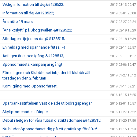
Viktig information till dej&#128522;
2017-03-13 00:47
Information till dej &#128522;
2017-03-01 20:00
Årsmöte 19 mars
2017-02-27 22:24
"Ansiktslyft" på Skogsvallen &#128522;
2017-02-19 13:29
Söndagen=tjejernas dag&#128515;
2017-02-18 13:39
En heldag med spännande futsal :-)
2017-02-11 23:57
Äntligen är cupen igång &#128513;
2017-02-11 01:17
Sponsorhusets kampanj är igång!
2017-02-06 10:47
Föreningen och Klubbhuset inbjuder till klubbkväll
2017-01-27 16:12
torsdagen den 2 februari
Kom igång med Sponsorhuset!
2017-01-11 09:21
2016-12-15 18:25
Sparbanksstiftelsen Väst delade ut bidragspengar
2016-12-01 10:57
Skyltpromenaden i Dingle
2016-11-27 19:22
Debut i helgen för våra futsal distriktsdomare&#128515;
2016-11-20 17:50
Nu bjuder Sponsorhuset dig på ett gratisköp för 30kr!
2016-11-15 15:53