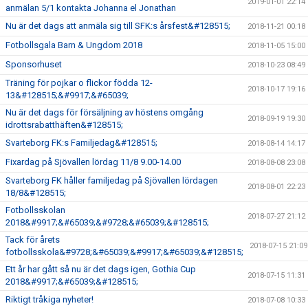
2019-01-01 22:14
anmälan 5/1 kontakta Johanna el Jonathan
Nu är det dags att anmäla sig till SFK:s årsfest&#128515;
2018-11-21 00:18
Fotbollsgala Barn & Ungdom 2018
2018-11-05 15:00
Sponsorhuset
2018-10-23 08:49
Träning för pojkar o flickor födda 12-
2018-10-17 19:16
13&#128515;&#9917;&#65039;
Nu är det dags för försäljning av höstens omgång
2018-09-19 19:30
idrottsrabatthäften&#128515;
Svarteborg FK:s Familjedag&#128515;
2018-08-14 14:17
Fixardag på Sjövallen lördag 11/8 9.00-14.00
2018-08-08 23:08
Svarteborg FK håller familjedag på Sjövallen lördagen
2018-08-01 22:23
18/8&#128515;
Fotbollsskolan
2018-07-27 21:12
2018&#9917;&#65039;&#9728;&#65039;&#128515;
Tack för årets
2018-07-15 21:09
fotbollsskola&#9728;&#65039;&#9917;&#65039;&#128515;
Ett år har gått så nu är det dags igen, Gothia Cup
2018-07-15 11:31
2018&#9917;&#65039;&#128515;
Riktigt tråkiga nyheter!
2018-07-08 10:33