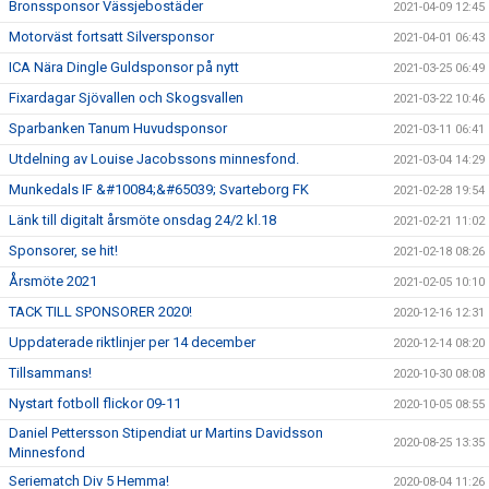
Bronssponsor Vässjebostäder
2021-04-09 12:45
Motorväst fortsatt Silversponsor
2021-04-01 06:43
ICA Nära Dingle Guldsponsor på nytt
2021-03-25 06:49
Fixardagar Sjövallen och Skogsvallen
2021-03-22 10:46
Sparbanken Tanum Huvudsponsor
2021-03-11 06:41
Utdelning av Louise Jacobssons minnesfond.
2021-03-04 14:29
Munkedals IF &#10084;&#65039; Svarteborg FK
2021-02-28 19:54
Länk till digitalt årsmöte onsdag 24/2 kl.18
2021-02-21 11:02
Sponsorer, se hit!
2021-02-18 08:26
Årsmöte 2021
2021-02-05 10:10
TACK TILL SPONSORER 2020!
2020-12-16 12:31
Uppdaterade riktlinjer per 14 december
2020-12-14 08:20
Tillsammans!
2020-10-30 08:08
Nystart fotboll flickor 09-11
2020-10-05 08:55
Daniel Pettersson Stipendiat ur Martins Davidsson
2020-08-25 13:35
Minnesfond
Seriematch Div 5 Hemma!
2020-08-04 11:26