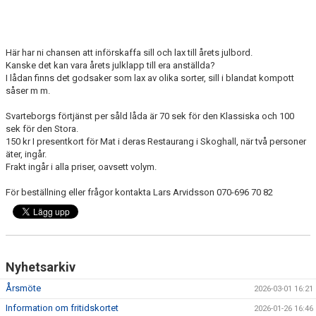
Här har ni chansen att införskaffa sill och lax till årets julbord.
Kanske det kan vara årets julklapp till era anställda?
I lådan finns det godsaker som lax av olika sorter, sill i blandat kompott
såser m m.
Svarteborgs förtjänst per såld låda är 70 sek för den Klassiska och 100
sek för den Stora.
150 kr I presentkort för Mat i deras Restaurang i Skoghall, när två personer
äter, ingår.
Frakt ingår i alla priser, oavsett volym.
För beställning eller frågor kontakta Lars Arvidsson 070-696 70 82
Nyhetsarkiv
Årsmöte
2026-03-01 16:21
Information om fritidskortet
2026-01-26 16:46