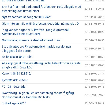
2016 års ungdoms fotbollsgala
2016-11-14 22:35
SFK har firat med traditionell Årsfest och Fotbollsgala med
2016-11-13 09:45
avtackning och utmärkelser
Nytt tränarteam säsongen 2017 klart!
2016-11-06 20:16
Glöm inte anmäla er till årsfesten, det börjar närma sig :-D
2016-11-01 19:15
Idag var det dags för Killträffen i Dingle Idrottshall
2016-10-30 18:20
&#128515;&#9917;&#65039;
Grattis killar, numera Distriktsdomare Futsal
2016-10-29 18:36
Stöd Svarteborg FK automatiskt - ladda ner det nya
2016-10-27 10:12
tillägget på din dator!
Se hit alla killar 9-11år!!
2016-10-16 18:58
Alla köp ger dubbel ersättning under hela oktober så testa
2016-10-15 23:46
att göra ditt första köp!
Kanonträff&#128515;
2016-10-09 23:17
Tjejträff &#128515;
2016-10-03 20:40
F01-03 höststädar
2016-10-02 19:18
Svarteborg FK gör nu en stor satsning för att få igång
2016-09-30 09:53
Sponsorhuset - vi behöver Din hjälp!
Fotbollsgala 2016
2016-09-29 18:11