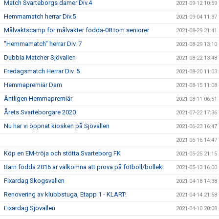
Match Svarteborgs damer Div.4
2021-09-12 10:59
Hemmamatch herrar Div.5
2021-09-04 11:37
Målvaktscamp för målvakter födda-08 tom seniorer
2021-08-29 21:41
"Hemmamatch" herrar Div. 7
2021-08-29 13:10
Dubbla Matcher Sjövallen
2021-08-22 13:48
Fredagsmatch Herrar Div. 5
2021-08-20 11:03
Hemmapremiär Dam
2021-08-15 11:08
Äntligen Hemmapremiär
2021-08-11 06:51
Årets Svarteborgare 2020
2021-07-22 17:36
Nu har vi öppnat kiosken på Sjövallen
2021-06-23 16:47
2021-06-16 14:47
Köp en EM-tröja och stötta Svarteborg FK
2021-05-25 21:15
Barn födda 2016 är välkomna att prova på fotboll/bollek!
2021-05-13 16:00
Fixardag Skogsvallen
2021-04-18 14:38
Renovering av klubbstuga, Etapp 1 - KLART!
2021-04-14 21:58
Fixardag Sjövallen
2021-04-10 20:08