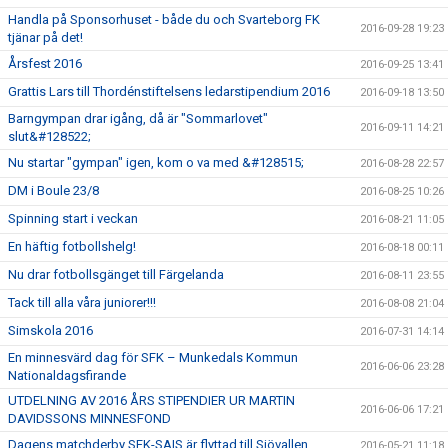
Handla på Sponsorhuset - både du och Svarteborg FK
2016-09-28 19:23
tjänar på det!
Årsfest 2016
2016-09-25 13:41
Grattis Lars till Thordénstiftelsens ledarstipendium 2016
2016-09-18 13:50
Barngympan drar igång, då är "Sommarlovet"
2016-09-11 14:21
slut&#128522;
Nu startar "gympan" igen, kom o va med &#128515;
2016-08-28 22:57
DM i Boule 23/8
2016-08-25 10:26
Spinning start i veckan
2016-08-21 11:05
En häftig fotbollshelg!
2016-08-18 00:11
Nu drar fotbollsgänget till Färgelanda
2016-08-11 23:55
Tack till alla våra juniorer!!!
2016-08-08 21:04
Simskola 2016
2016-07-31 14:14
En minnesvärd dag för SFK – Munkedals Kommun
2016-06-06 23:28
Nationaldagsfirande
UTDELNING AV 2016 ÅRS STIPENDIER UR MARTIN
2016-06-06 17:21
DAVIDSSONS MINNESFOND
Dagens matchderby SFK-SAIS är flyttad till Sjövallen
2016-05-21 11:18