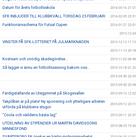
Datum för årets fotbollsskola
2016-05-16 21:51
SFK INBJUDER TILL KLUBBKVÄLL TORSDAG 25 FEBRUARI
2016-02-09 23:31
Funktionärsschema för Futsal Cupen
2016-01-27 23:01
2015-12-24
VINSTER PÅ SFK-LOTTERIET PÅ JULMARKNADEN
2015-12-12 17:15
2015-11-13 20:18
Kostsam och onödig skadegörelse...
2015-11-02 08:48
Så lägger vi ännu en fotbollssäsong bakom oss...
2015-10-18 01:25
2015-09-30 20:59
2015-09-30 20:58
Färdigställande av Utegymmet på Skogsvallen
2015-09-13 12:02
Takplåten är på plats! Ny sponsring och ytterligare arbeten
2015-09-12 23:11
utförda på klubbens stugor
”Coola och världens bästa lag”
2015-09-11 20:37
UTDELNING AV STIPENDIER UR MARTIN DAVIDSSONS
2015-08-23 19:26
MINNESFOND
SVARTEBORG FK önskar en härlig midsommarhelg!
2015-06-19 12:51