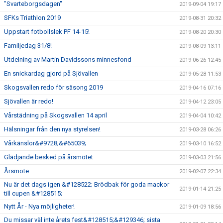
"Svarteborgsdagen"
2019-09-04 19:17
SFKs Triathlon 2019
2019-08-31 20:32
Uppstart fotbollslek PF 14-15!
2019-08-20 20:30
Familjedag 31/8!
2019-08-09 13:11
Utdelning av Martin Davidssons minnesfond
2019-06-26 12:45
En snickardag gjord på Sjövallen
2019-05-28 11:53
Skogsvallen redo för säsong 2019
2019-04-16 07:16
Sjövallen är redo!
2019-04-12 23:05
Vårstädning på Skogsvallen 14 april
2019-04-04 10:42
Hälsningar från den nya styrelsen!
2019-03-28 06:26
Vårkänslor&#9728;&#65039;
2019-03-10 16:52
Glädjande besked på årsmötet
2019-03-03 21:56
Årsmöte
2019-02-07 22:34
Nu är det dags igen &#128522; Brödbak för goda mackor
2019-01-14 21:25
till cupen &#128515;
Nytt År - Nya möjligheter!
2019-01-09 18:56
Du missar väl inte årets fest&#128515;&#129346; sista