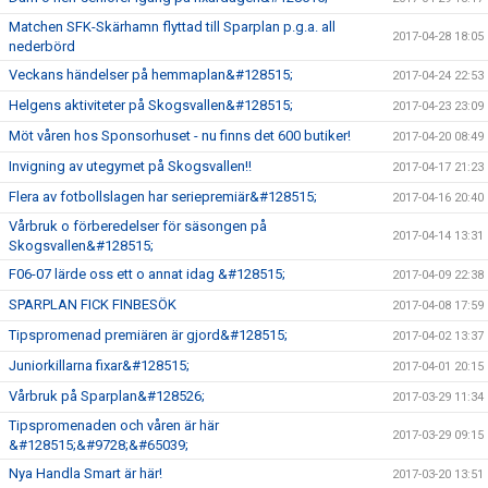
Matchen SFK-Skärhamn flyttad till Sparplan p.g.a. all
2017-04-28 18:05
nederbörd
Veckans händelser på hemmaplan&#128515;
2017-04-24 22:53
Helgens aktiviteter på Skogsvallen&#128515;
2017-04-23 23:09
Möt våren hos Sponsorhuset - nu finns det 600 butiker!
2017-04-20 08:49
Invigning av utegymet på Skogsvallen!!
2017-04-17 21:23
Flera av fotbollslagen har seriepremiär&#128515;
2017-04-16 20:40
Vårbruk o förberedelser för säsongen på
2017-04-14 13:31
Skogsvallen&#128515;
F06-07 lärde oss ett o annat idag &#128515;
2017-04-09 22:38
SPARPLAN FICK FINBESÖK
2017-04-08 17:59
Tipspromenad premiären är gjord&#128515;
2017-04-02 13:37
Juniorkillarna fixar&#128515;
2017-04-01 20:15
Vårbruk på Sparplan&#128526;
2017-03-29 11:34
Tipspromenaden och våren är här
2017-03-29 09:15
&#128515;&#9728;&#65039;
Nya Handla Smart är här!
2017-03-20 13:51