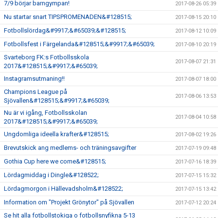
7/9 börjar barngympan!
2017-08-26 05:39
Nu startar snart TIPSPROMENADEN&#128515;
2017-08-15 20:10
Fotbollslördag&#9917;&#65039;&#128515;
2017-08-12 10:09
Fotbollsfest i Färgelanda&#128515;&#9917;&#65039;
2017-08-10 20:19
Svarteborg FK:s Fotbollsskola
2017-08-07 21:31
2017&#128515;&#9917;&#65039;
Instagramsutmaning!!
2017-08-07 18:00
Champions League på
2017-08-06 13:53
Sjövallen&#128515;&#9917;&#65039;
Nu är vi igång, Fotbollsskolan
2017-08-04 10:58
2017&#128515;&#9917;&#65039;
Ungdomliga ideella krafter&#128515;
2017-08-02 19:26
Brevutskick ang medlems- och träningsavgifter
2017-07-19 09:48
Gothia Cup here we come&#128515;
2017-07-16 18:39
Lördagmiddag i Dingle&#128522;
2017-07-15 15:32
Lördagmorgon i Hällevadsholm&#128522;
2017-07-15 13:42
Information om "Projekt Grönytor" på Sjövallen
2017-07-12 20:24
Se hit alla fotbollstokiga o fotbollsnyfikna 5-13