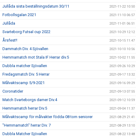
Jullåda sista beställningsdatum 30/11
2021-11-22 10:50
Fotbollsgalan 2021
2021-11-10 06:57
Jullåda
2021-11-01 06:51
Svarteborg Futsal cup 2022
2021-10-29 12:12
Årsfest!!
2021-10-15 11:47
Dammatch Div. 4 Sjövallen
2021-10-10 10:56
Hemmamatch mot Stala IF Herrar div.5
2021-10-02 11:55
Dubbla matcher Sjövallen
2021-09-26 10:29
Fredagsmatch Div. 5 Herrar
2021-09-17 13:32
Målvaktscamp 5/9-2021
2021-09-16 09:29
Coronatider
2021-09-13 07:55
Match Svarteborgs damer Div.4
2021-09-12 10:59
Hemmamatch herrar Div.5
2021-09-04 11:37
Målvaktscamp för målvakter födda-08 tom seniorer
2021-08-29 21:41
"Hemmamatch" herrar Div. 7
2021-08-29 13:10
Dubbla Matcher Sjövallen
2021-08-22 13:48