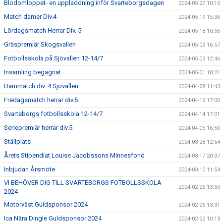
Blodomloppet- en uppladdning inför Svarteborgsdagen
2024-05-27 10:10
Match damer Div.4
2024-05-19 15:36
Lördagsmatch Herrar Div. 5
2024-05-18 10:56
Gräspremiär Skogsvallen
2024-05-03 16:57
Fotbollsskola på Sjövallen 12-14/7
2024-05-03 12:46
Insamling begagnat
2024-05-01 18:21
Dammatch div. 4 Sjövallen
2024-04-28 11:43
Fredagsmatch herrar div.5
2024-04-19 17:00
Svarteborgs fotbollsskola 12-14/7
2024-04-14 17:01
Seriepremiär herrar div.5
2024-04-05 16:50
Ställplats
2024-03-28 12:54
Årets Stipendiat Louise Jacobssons Minnesfond
2024-03-17 20:37
Inbjudan Årsmöte
2024-03-10 11:54
VI BEHÖVER DIG TILL SVARTEBORGS FOTBOLLSSKOLA
2024-02-26 13:50
2024
Motorväst Guldsponsor 2024
2024-02-26 13:31
Ica Nära Dingle Guldsponsor 2024
2024-02-22 10:13