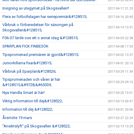
2017-04-20 08:49
Invigning av utegymet på Skogsvallen!!
2017-04-17 21:23
Flera av fotbollslagen har seriepremiär&#128515;
2017-04-16 20:40
Vårbruk o förberedelser för säsongen på
2017-04-14 13:31
Skogsvallen&#128515;
F06-07 lärde oss ett o annat idag &#128515;
2017-04-09 22:38
SPARPLAN FICK FINBESÖK
2017-04-08 17:59
Tipspromenad premiären är gjord&#128515;
2017-04-02 13:37
Juniorkillarna fixar&#128515;
2017-04-01 20:15
Vårbruk på Sparplan&#128526;
2017-03-29 11:34
Tipspromenaden och våren är här
2017-03-29 09:15
&#128515;&#9728;&#65039;
Nya Handla Smart är här!
2017-03-20 13:51
Viktig information till dej&#128522;
2017-03-13 00:47
Information till dej &#128522;
2017-03-01 20:00
Årsmöte 19 mars
2017-02-27 22:24
"Ansiktslyft" på Skogsvallen &#128522;
2017-02-19 13:29