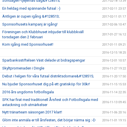
Söndagen=tjejernas dag&#128515;
2017-02-18 13:39
En heldag med spännande futsal :-)
2017-02-11 23:57
Äntligen är cupen igång &#128513;
2017-02-11 01:17
Sponsorhusets kampanj är igång!
2017-02-06 10:47
Föreningen och Klubbhuset inbjuder till klubbkväll
2017-01-27 16:12
torsdagen den 2 februari
Kom igång med Sponsorhuset!
2017-01-11 09:21
2016-12-15 18:25
Sparbanksstiftelsen Väst delade ut bidragspengar
2016-12-01 10:57
Skyltpromenaden i Dingle
2016-11-27 19:22
Debut i helgen för våra futsal distriktsdomare&#128515;
2016-11-20 17:50
Nu bjuder Sponsorhuset dig på ett gratisköp för 30kr!
2016-11-15 15:53
2016 års ungdoms fotbollsgala
2016-11-14 22:35
SFK har firat med traditionell Årsfest och Fotbollsgala med
2016-11-13 09:45
avtackning och utmärkelser
Nytt tränarteam säsongen 2017 klart!
2016-11-06 20:16
Glöm inte anmäla er till årsfesten, det börjar närma sig :-D
2016-11-01 19:15