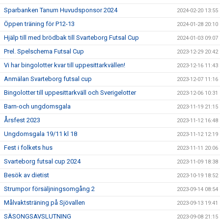
Sparbanken Tanum Huvudsponsor 2024
2024-02-20 13:55
Öppen träning för P12-13
2024-01-28 20:10
Hjälp till med brödbak till Svarteborg Futsal Cup
2024-01-03 09:07
Prel. Spelschema Futsal Cup
2023-12-29 20:42
Vi har bingolotter kvar till uppesittarkvällen!
2023-12-16 11:43
Anmälan Svarteborg futsal cup
2023-12-07 11:16
Bingolotter till uppesittarkväll och Sverigelotter
2023-12-06 10:31
Barn-och ungdomsgala
2023-11-19 21:15
Årsfest 2023
2023-11-12 16:48
Ungdomsgala 19/11 kl 18
2023-11-12 12:19
Fest i folkets hus
2023-11-11 20:06
Svarteborg futsal cup 2024
2023-11-09 18:38
Besök av dietist
2023-10-19 18:52
Strumpor försäljningsomgång 2
2023-09-14 08:54
Målvaktsträning på Sjövallen
2023-09-13 19:41
SÄSONGSAVSLUTNING
2023-09-08 21:15