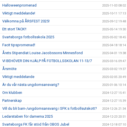
Halloweenpromenad
2025-11-03 08:02
Viktigt meddelande!
2025-10-11 17:13
Välkomna på ÅRSFEST 2025!
2025-09-12 19:48
Ett stort TACK!!
2025-05-14 19:30
Svarteborgs fotbollsskola 2025
2025-05-02 18:45
Facit tipspromenad!
2025-04-18 18:14
Årets Stipendiat Louise Jacobssons Minnesfond
2025-04-01 19:38
VI BEHÖVER DIN HJÄLP PÅ FOTBOLLSSKOLAN 11-13/7
2025-03-16 09:47
Årsmöte
2025-03-02 19:37
Viktigt meddelande
2025-02-05 20:49
Är du vår nästa ungdomsansvarig?
2025-01-06 10:14
Om klubben
2024-12-27 15:41
Partnerskap
2024-12-27 15:39
Vill du bli barn-/ungdomsansvarig i SFK:s fotbollsutskott?
2024-12-26 21:34
Ledarstaben för damerna 2025
2024-12-23 20:51
Svarteborgs FK får stöd från OBOS Jubel
2024-12-18 07:10