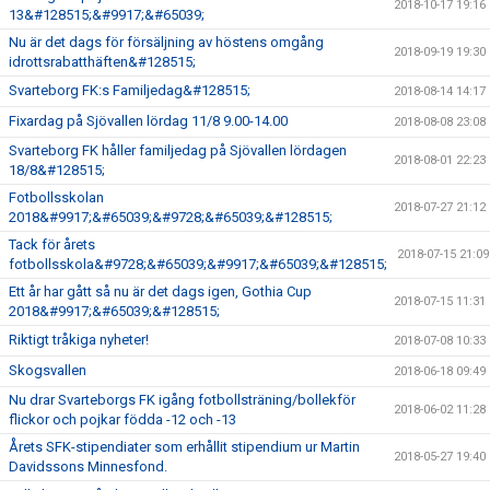
2018-10-17 19:16
13&#128515;&#9917;&#65039;
Nu är det dags för försäljning av höstens omgång
2018-09-19 19:30
idrottsrabatthäften&#128515;
Svarteborg FK:s Familjedag&#128515;
2018-08-14 14:17
Fixardag på Sjövallen lördag 11/8 9.00-14.00
2018-08-08 23:08
Svarteborg FK håller familjedag på Sjövallen lördagen
2018-08-01 22:23
18/8&#128515;
Fotbollsskolan
2018-07-27 21:12
2018&#9917;&#65039;&#9728;&#65039;&#128515;
Tack för årets
2018-07-15 21:09
fotbollsskola&#9728;&#65039;&#9917;&#65039;&#128515;
Ett år har gått så nu är det dags igen, Gothia Cup
2018-07-15 11:31
2018&#9917;&#65039;&#128515;
Riktigt tråkiga nyheter!
2018-07-08 10:33
Skogsvallen
2018-06-18 09:49
Nu drar Svarteborgs FK igång fotbollsträning/bollekför
2018-06-02 11:28
flickor och pojkar födda -12 och -13
Årets SFK-stipendiater som erhållit stipendium ur Martin
2018-05-27 19:40
Davidssons Minnesfond.