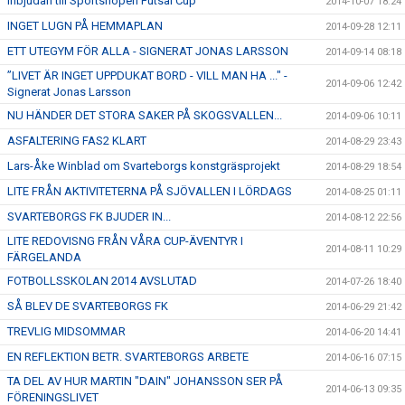
Inbjudan till Sportshopen Futsal Cup
2014-10-07 18:24
INGET LUGN PÅ HEMMAPLAN
2014-09-28 12:11
ETT UTEGYM FÖR ALLA - SIGNERAT JONAS LARSSON
2014-09-14 08:18
”LIVET ÄR INGET UPPDUKAT BORD - VILL MAN HA ..." -
2014-09-06 12:42
Signerat Jonas Larsson
NU HÄNDER DET STORA SAKER PÅ SKOGSVALLEN...
2014-09-06 10:11
ASFALTERING FAS2 KLART
2014-08-29 23:43
Lars-Åke Winblad om Svarteborgs konstgräsprojekt
2014-08-29 18:54
LITE FRÅN AKTIVITETERNA PÅ SJÖVALLEN I LÖRDAGS
2014-08-25 01:11
SVARTEBORGS FK BJUDER IN...
2014-08-12 22:56
LITE REDOVISNG FRÅN VÅRA CUP-ÄVENTYR I
2014-08-11 10:29
FÄRGELANDA
FOTBOLLSSKOLAN 2014 AVSLUTAD
2014-07-26 18:40
SÅ BLEV DE SVARTEBORGS FK
2014-06-29 21:42
TREVLIG MIDSOMMAR
2014-06-20 14:41
EN REFLEKTION BETR. SVARTEBORGS ARBETE
2014-06-16 07:15
TA DEL AV HUR MARTIN "DAIN" JOHANSSON SER PÅ
2014-06-13 09:35
FÖRENINGSLIVET