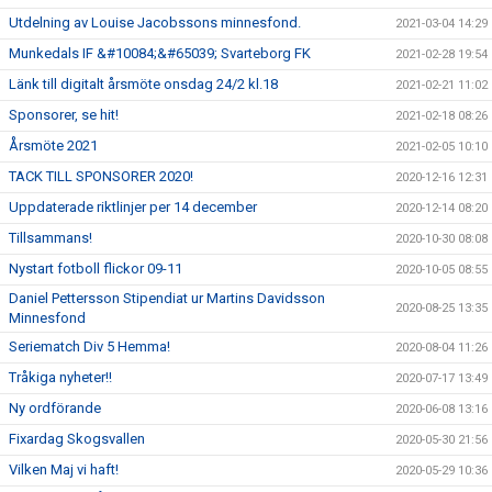
Utdelning av Louise Jacobssons minnesfond.
2021-03-04 14:29
Munkedals IF &#10084;&#65039; Svarteborg FK
2021-02-28 19:54
Länk till digitalt årsmöte onsdag 24/2 kl.18
2021-02-21 11:02
Sponsorer, se hit!
2021-02-18 08:26
Årsmöte 2021
2021-02-05 10:10
TACK TILL SPONSORER 2020!
2020-12-16 12:31
Uppdaterade riktlinjer per 14 december
2020-12-14 08:20
Tillsammans!
2020-10-30 08:08
Nystart fotboll flickor 09-11
2020-10-05 08:55
Daniel Pettersson Stipendiat ur Martins Davidsson
2020-08-25 13:35
Minnesfond
Seriematch Div 5 Hemma!
2020-08-04 11:26
Tråkiga nyheter!!
2020-07-17 13:49
Ny ordförande
2020-06-08 13:16
Fixardag Skogsvallen
2020-05-30 21:56
Vilken Maj vi haft!
2020-05-29 10:36