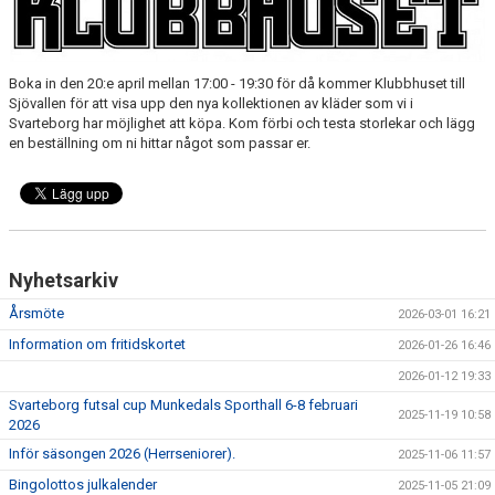
KONSTGRÄS
SPONSORHUSET
Boka in den 20:e april mellan 17:00 - 19:30 för då kommer Klubbhuset till
GRÄSROTEN
Sjövallen för att visa upp den nya kollektionen av kläder som vi i
Svarteborg har möjlighet att köpa. Kom förbi och testa storlekar och lägg
en beställning om ni hittar något som passar er.
Nyhetsarkiv
Årsmöte
2026-03-01 16:21
Information om fritidskortet
2026-01-26 16:46
2026-01-12 19:33
Svarteborg futsal cup Munkedals Sporthall 6-8 februari
2025-11-19 10:58
2026
Inför säsongen 2026 (Herrseniorer).
2025-11-06 11:57
Bingolottos julkalender
2025-11-05 21:09