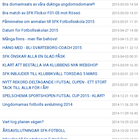
Bra domarinsats av våra duktiga ungdomsdomare!!!
2015-05-03 14:54
Bra match av SFK Flickor F01-03 mot Rössö
2015-05-03 14:51
Påminnelse om anmälan till SFK Fotbollsskola 2015
2015-05-01 11:31
Datum för Fotbollsskolan 2015
2015-04-27 14:00
Många finns - men fler behövs!
2015-04-15 21:50
HÄNG MED - BLI SVARTEBORG-COACH 2015
2015-04-11 22:13
SFK ÖNSKAR ALLA EN GLAD PÅSK
2015-04-03 00:31
KLART ATT BESTÄLLA VIA KLUBBENS NYA WEBSHOP
2015-03-09 16:35
SFK INBJUDER TILL KLUBBKVÄLL TORSDAG 5 MARS
2015-03-01 23:19
NYTT REKORD-DELTAGANDE I FUTSAL CUPEN - ETT STORT
2015-02-01 22:00
TACK TILL ALLA FÖR I ÅR!
SPELSCHEMA SPORTSHOPEN FUTSAL CUP 2015 - KLART!
2014-12-21 15:58
Ungdomarnas fotbolls avslutning 2014
2014-11-26 20:18
2014-11-09 16:45
Vart tog planen vägen?
2014-10-29 22:03
ÅRSAVSLUTNINGAR SFK-FOTBOLL
2014-10-20 13:59