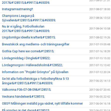
2017-08-07 21:31
2017&#128515;&#9917;&#65039;
Instagramsutmaning!!
2017-08-07 18:00
Champions League på
2017-08-06 13:53
Sjövallen&#128515;&#9917;&#65039;
Nu är vi igång, Fotbollsskolan
2017-08-04 10:58
2017&#128515;&#9917;&#65039;
Ungdomliga ideella krafter&#128515;
2017-08-02 19:26
Brevutskick ang medlems- och träningsavgifter
2017-07-19 09:48
Gothia Cup here we come&#128515;
2017-07-16 18:39
Lördagmiddag i Dingle&#128522;
2017-07-15 15:32
Lördagmorgon i Hällevadsholm&#128522;
2017-07-15 13:42
Information om "Projekt Grönytor" på Sjövallen
2017-07-12 20:24
Se hit alla fotbollstokiga o fotbollsnyfikna 5-13
2017-06-25 14:13
åringar&#128515;&#9917;&#65039;
Välkomna F06-07-08-09&#128515;
2017-06-07 20:45
Veckans händelser&#128515;
2017-06-05 22:42
OBS!!! Målningen inställd pga vädret, nytt tillfälle kommer
2017-06-04 16:18
På söndag är det dags&#128515;
2017-06-02 20:19