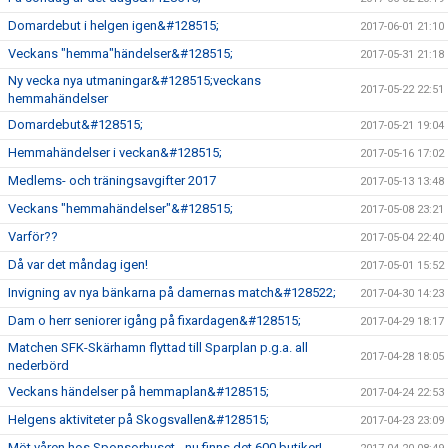
Domardebut i helgen igen&#128515;
2017-06-01 21:10
Veckans "hemma"händelser&#128515;
2017-05-31 21:18
Ny vecka nya utmaningar&#128515;veckans
2017-05-22 22:51
hemmahändelser
Domardebut&#128515;
2017-05-21 19:04
Hemmahändelser i veckan&#128515;
2017-05-16 17:02
Medlems- och träningsavgifter 2017
2017-05-13 13:48
Veckans "hemmahändelser"&#128515;
2017-05-08 23:21
Varför??
2017-05-04 22:40
Då var det måndag igen!
2017-05-01 15:52
Invigning av nya bänkarna på damernas match&#128522;
2017-04-30 14:23
Dam o herr seniorer igång på fixardagen&#128515;
2017-04-29 18:17
Matchen SFK-Skärhamn flyttad till Sparplan p.g.a. all
2017-04-28 18:05
nederbörd
Veckans händelser på hemmaplan&#128515;
2017-04-24 22:53
Helgens aktiviteter på Skogsvallen&#128515;
2017-04-23 23:09
Möt våren hos Sponsorhuset - nu finns det 600 butiker!