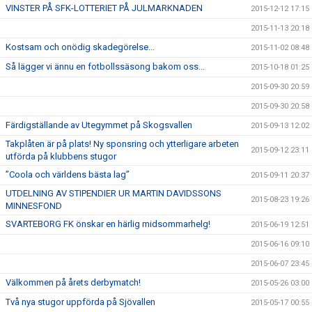
VINSTER PÅ SFK-LOTTERIET PÅ JULMARKNADEN
2015-12-12 17:15
2015-11-13 20:18
Kostsam och onödig skadegörelse...
2015-11-02 08:48
Så lägger vi ännu en fotbollssäsong bakom oss...
2015-10-18 01:25
2015-09-30 20:59
2015-09-30 20:58
Färdigställande av Utegymmet på Skogsvallen
2015-09-13 12:02
Takplåten är på plats! Ny sponsring och ytterligare arbeten
2015-09-12 23:11
utförda på klubbens stugor
”Coola och världens bästa lag”
2015-09-11 20:37
UTDELNING AV STIPENDIER UR MARTIN DAVIDSSONS
2015-08-23 19:26
MINNESFOND
SVARTEBORG FK önskar en härlig midsommarhelg!
2015-06-19 12:51
2015-06-16 09:10
2015-06-07 23:45
Välkommen på årets derbymatch!
2015-05-26 03:00
Två nya stugor uppförda på Sjövallen
2015-05-17 00:55