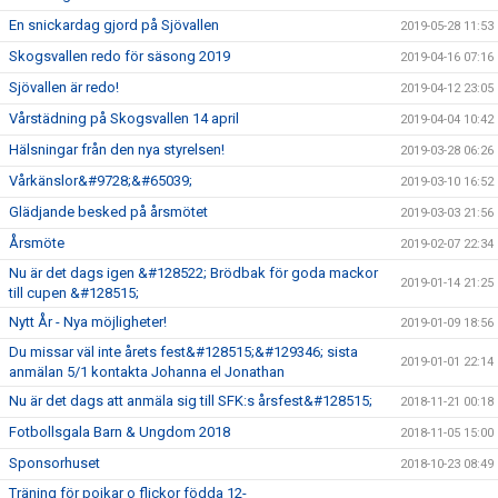
En snickardag gjord på Sjövallen
2019-05-28 11:53
Skogsvallen redo för säsong 2019
2019-04-16 07:16
Sjövallen är redo!
2019-04-12 23:05
Vårstädning på Skogsvallen 14 april
2019-04-04 10:42
Hälsningar från den nya styrelsen!
2019-03-28 06:26
Vårkänslor&#9728;&#65039;
2019-03-10 16:52
Glädjande besked på årsmötet
2019-03-03 21:56
Årsmöte
2019-02-07 22:34
Nu är det dags igen &#128522; Brödbak för goda mackor
2019-01-14 21:25
till cupen &#128515;
Nytt År - Nya möjligheter!
2019-01-09 18:56
Du missar väl inte årets fest&#128515;&#129346; sista
2019-01-01 22:14
anmälan 5/1 kontakta Johanna el Jonathan
Nu är det dags att anmäla sig till SFK:s årsfest&#128515;
2018-11-21 00:18
Fotbollsgala Barn & Ungdom 2018
2018-11-05 15:00
Sponsorhuset
2018-10-23 08:49
Träning för pojkar o flickor födda 12-