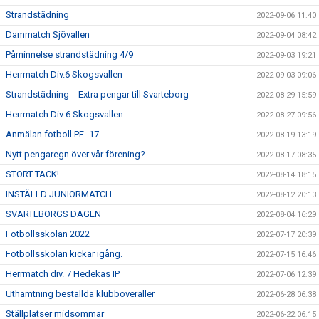
Strandstädning
2022-09-06 11:40
Dammatch Sjövallen
2022-09-04 08:42
Påminnelse strandstädning 4/9
2022-09-03 19:21
Herrmatch Div.6 Skogsvallen
2022-09-03 09:06
Strandstädning = Extra pengar till Svarteborg
2022-08-29 15:59
Herrmatch Div 6 Skogsvallen
2022-08-27 09:56
Anmälan fotboll PF -17
2022-08-19 13:19
Nytt pengaregn över vår förening?
2022-08-17 08:35
STORT TACK!
2022-08-14 18:15
INSTÄLLD JUNIORMATCH
2022-08-12 20:13
SVARTEBORGS DAGEN
2022-08-04 16:29
Fotbollsskolan 2022
2022-07-17 20:39
Fotbollsskolan kickar igång.
2022-07-15 16:46
Herrmatch div. 7 Hedekas IP
2022-07-06 12:39
Uthämtning beställda klubboveraller
2022-06-28 06:38
Ställplatser midsommar
2022-06-22 06:15