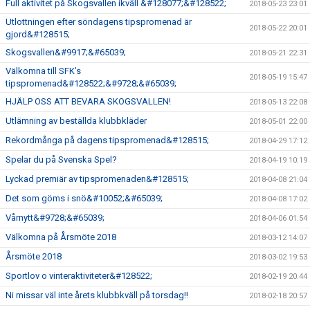
Full aktivitet på Skogsvallen ikväll &#128077;&#128522;
2018-05-23 23:01
Utlottningen efter söndagens tipspromenad är
2018-05-22 20:01
gjord&#128515;
Skogsvallen&#9917;&#65039;
2018-05-21 22:31
Välkomna till SFK’s
2018-05-19 15:47
tipspromenad&#128522;&#9728;&#65039;
HJÄLP OSS ATT BEVARA SKOGSVALLEN!
2018-05-13 22:08
Utlämning av beställda klubbkläder
2018-05-01 22:00
Rekordmånga på dagens tipspromenad&#128515;
2018-04-29 17:12
Spelar du på Svenska Spel?
2018-04-19 10:19
Lyckad premiär av tipspromenaden&#128515;
2018-04-08 21:04
Det som göms i snö&#10052;&#65039;
2018-04-08 17:02
Vårnytt&#9728;&#65039;
2018-04-06 01:54
Välkomna på Årsmöte 2018
2018-03-12 14:07
Årsmöte 2018
2018-03-02 19:53
Sportlov o vinteraktiviteter&#128522;
2018-02-19 20:44
Ni missar väl inte årets klubbkväll på torsdag!!
2018-02-18 20:57