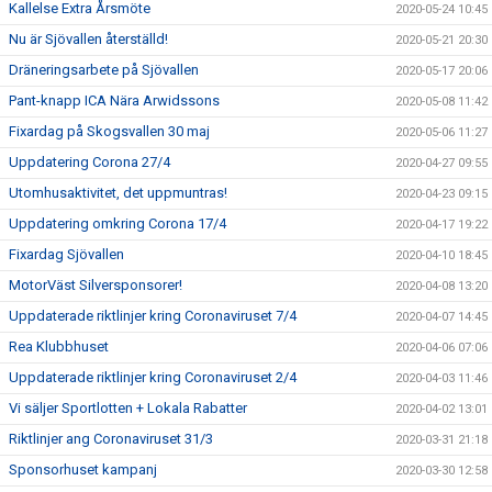
Kallelse Extra Årsmöte
2020-05-24 10:45
Nu är Sjövallen återställd!
2020-05-21 20:30
Dräneringsarbete på Sjövallen
2020-05-17 20:06
Pant-knapp ICA Nära Arwidssons
2020-05-08 11:42
Fixardag på Skogsvallen 30 maj
2020-05-06 11:27
Uppdatering Corona 27/4
2020-04-27 09:55
Utomhusaktivitet, det uppmuntras!
2020-04-23 09:15
Uppdatering omkring Corona 17/4
2020-04-17 19:22
Fixardag Sjövallen
2020-04-10 18:45
MotorVäst Silversponsorer!
2020-04-08 13:20
Uppdaterade riktlinjer kring Coronaviruset 7/4
2020-04-07 14:45
Rea Klubbhuset
2020-04-06 07:06
Uppdaterade riktlinjer kring Coronaviruset 2/4
2020-04-03 11:46
Vi säljer Sportlotten + Lokala Rabatter
2020-04-02 13:01
Riktlinjer ang Coronaviruset 31/3
2020-03-31 21:18
Sponsorhuset kampanj
2020-03-30 12:58