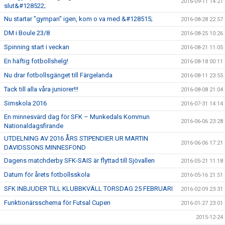
2016-09-11 14:21
slut&#128522;
Nu startar "gympan" igen, kom o va med &#128515;
2016-08-28 22:57
DM i Boule 23/8
2016-08-25 10:26
Spinning start i veckan
2016-08-21 11:05
En häftig fotbollshelg!
2016-08-18 00:11
Nu drar fotbollsgänget till Färgelanda
2016-08-11 23:55
Tack till alla våra juniorer!!!
2016-08-08 21:04
Simskola 2016
2016-07-31 14:14
En minnesvärd dag för SFK – Munkedals Kommun
2016-06-06 23:28
Nationaldagsfirande
UTDELNING AV 2016 ÅRS STIPENDIER UR MARTIN
2016-06-06 17:21
DAVIDSSONS MINNESFOND
Dagens matchderby SFK-SAIS är flyttad till Sjövallen
2016-05-21 11:18
Datum för årets fotbollsskola
2016-05-16 21:51
SFK INBJUDER TILL KLUBBKVÄLL TORSDAG 25 FEBRUARI
2016-02-09 23:31
Funktionärsschema för Futsal Cupen
2016-01-27 23:01
2015-12-24