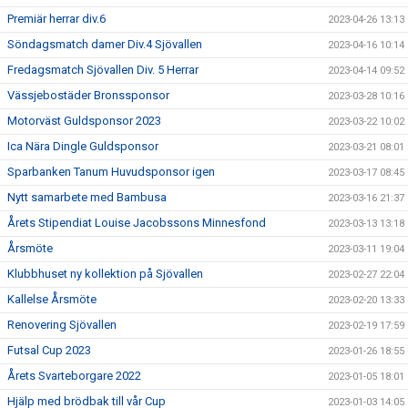
Premiär herrar div.6
2023-04-26 13:13
Söndagsmatch damer Div.4 Sjövallen
2023-04-16 10:14
Fredagsmatch Sjövallen Div. 5 Herrar
2023-04-14 09:52
Vässjebostäder Bronssponsor
2023-03-28 10:16
Motorväst Guldsponsor 2023
2023-03-22 10:02
Ica Nära Dingle Guldsponsor
2023-03-21 08:01
Sparbanken Tanum Huvudsponsor igen
2023-03-17 08:45
Nytt samarbete med Bambusa
2023-03-16 21:37
Årets Stipendiat Louise Jacobssons Minnesfond
2023-03-13 13:18
Årsmöte
2023-03-11 19:04
Klubbhuset ny kollektion på Sjövallen
2023-02-27 22:04
Kallelse Årsmöte
2023-02-20 13:33
Renovering Sjövallen
2023-02-19 17:59
Futsal Cup 2023
2023-01-26 18:55
Årets Svarteborgare 2022
2023-01-05 18:01
Hjälp med brödbak till vår Cup
2023-01-03 14:05