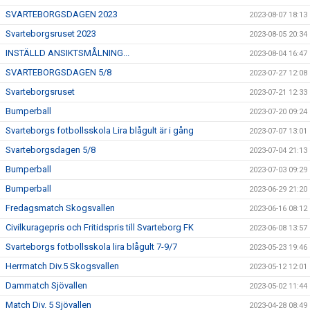
SVARTEBORGSDAGEN 2023
2023-08-07 18:13
Svarteborgsruset 2023
2023-08-05 20:34
INSTÄLLD ANSIKTSMÅLNING...
2023-08-04 16:47
SVARTEBORGSDAGEN 5/8
2023-07-27 12:08
Svarteborgsruset
2023-07-21 12:33
Bumperball
2023-07-20 09:24
Svarteborgs fotbollsskola Lira blågult är i gång
2023-07-07 13:01
Svarteborgsdagen 5/8
2023-07-04 21:13
Bumperball
2023-07-03 09:29
Bumperball
2023-06-29 21:20
Fredagsmatch Skogsvallen
2023-06-16 08:12
Civilkuragepris och Fritidspris till Svarteborg FK
2023-06-08 13:57
Svarteborgs fotbollsskola lira blågult 7-9/7
2023-05-23 19:46
Herrmatch Div.5 Skogsvallen
2023-05-12 12:01
Dammatch Sjövallen
2023-05-02 11:44
Match Div. 5 Sjövallen
2023-04-28 08:49