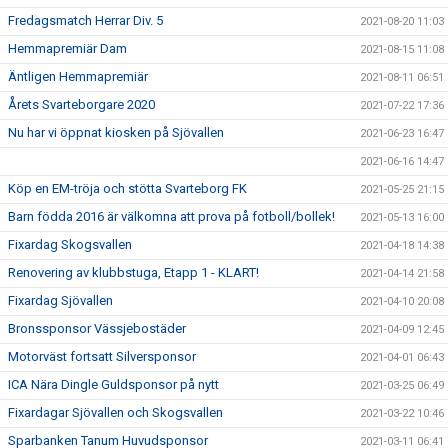
Fredagsmatch Herrar Div. 5
2021-08-20 11:03
Hemmapremiär Dam
2021-08-15 11:08
Äntligen Hemmapremiär
2021-08-11 06:51
Årets Svarteborgare 2020
2021-07-22 17:36
Nu har vi öppnat kiosken på Sjövallen
2021-06-23 16:47
2021-06-16 14:47
Köp en EM-tröja och stötta Svarteborg FK
2021-05-25 21:15
Barn födda 2016 är välkomna att prova på fotboll/bollek!
2021-05-13 16:00
Fixardag Skogsvallen
2021-04-18 14:38
Renovering av klubbstuga, Etapp 1 - KLART!
2021-04-14 21:58
Fixardag Sjövallen
2021-04-10 20:08
Bronssponsor Vässjebostäder
2021-04-09 12:45
Motorväst fortsatt Silversponsor
2021-04-01 06:43
ICA Nära Dingle Guldsponsor på nytt
2021-03-25 06:49
Fixardagar Sjövallen och Skogsvallen
2021-03-22 10:46
Sparbanken Tanum Huvudsponsor
2021-03-11 06:41