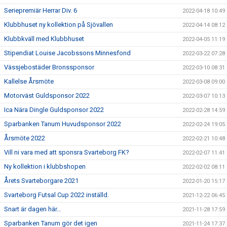
Seriepremiär Herrar Div. 6
2022-04-18 10:49
Klubbhuset ny kollektion på Sjövallen
2022-04-14 08:12
Klubbkväll med Klubbhuset
2022-04-05 11:19
Stipendiat Louise Jacobssons Minnesfond
2022-03-22 07:28
Vässjebostäder Bronssponsor
2022-03-10 08:31
Kallelse Årsmöte
2022-03-08 09:00
Motorväst Guldsponsor 2022
2022-03-07 10:13
Ica Nära Dingle Guldsponsor 2022
2022-02-28 14:59
Sparbanken Tanum Huvudsponsor 2022
2022-02-24 19:05
Årsmöte 2022
2022-02-21 10:48
Vill ni vara med att sponsra Svarteborg FK?
2022-02-07 11:41
Ny kollektion i klubbshopen
2022-02-02 08:11
Årets Svarteborgare 2021
2022-01-20 15:17
Svarteborg Futsal Cup 2022 inställd.
2021-12-22 06:45
Snart är dagen här…
2021-11-28 17:59
Sparbanken Tanum gör det igen
2021-11-24 17:37