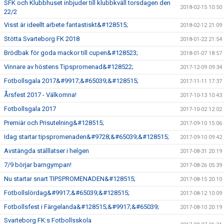
SFK och Klubbhuset inbjuder till klubbkväll torsdagen den
2018-02-15 10:50
22/2
Visst är ideellt arbete fantastiskt&#128515;
2018-02-12 21:09
Stötta Svarteborg FK 2018
2018-01-22 21:54
Brödbak för goda mackor till cupen&#128523;
2018-01-07 18:57
Vinnare av höstens Tipspromenad&#128522;
2017-12-09 09:34
Fotbollsgala 2017&#9917;&#65039;&#128515;
2017-11-11 17:37
Årsfest 2017 - Välkomna!
2017-10-13 10:43
Fotbollsgala 2017
2017-10-02 12:02
Premiär och Prisutelning&#128515;
2017-09-10 15:06
Idag startar tipspromenaden&#9728;&#65039;&#128515;
2017-09-10 09:42
Avstängda ställlatser i helgen
2017-08-31 20:19
7/9 börjar barngympan!
2017-08-26 05:39
Nu startar snart TIPSPROMENADEN&#128515;
2017-08-15 20:10
Fotbollslördag&#9917;&#65039;&#128515;
2017-08-12 10:09
Fotbollsfest i Färgelanda&#128515;&#9917;&#65039;
2017-08-10 20:19
Svarteborg FK:s Fotbollsskola