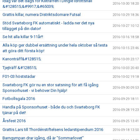
Idag var det dags för Killträffen i Dingle Idrottshall
2016-10-30 18:20
&#128515;&#9917;&#65039;
Grattis killar, numera Distriktsdomare Futsal
2016-10-29 18:36
Stöd Svarteborg FK automatiskt - ladda ner det nya
2016-10-27 10:12
tillägget på din dator!
Se hit alla killar 9-11år!!
2016-10-16 18:58
Alla köp ger dubbel ersättning under hela oktober så testa
2016-10-15 23:46
att göra ditt första köp!
Kanonträff&#128515;
2016-10-09 23:17
Tjejträff &#128515;
2016-10-03 20:40
F01-03 höststädar
2016-10-02 19:18
Svarteborg FK gör nu en stor satsning för att få igång
2016-09-30 09:53
Sponsorhuset - vi behöver Din hjälp!
Fotbollsgala 2016
2016-09-29 18:11
Handla på Sponsorhuset - både du och Svarteborg FK
2016-09-28 19:23
tjänar på det!
Årsfest 2016
2016-09-25 13:41
Grattis Lars till Thordénstiftelsens ledarstipendium 2016
2016-09-18 13:50
Barngympan drar igång, då är "Sommarlovet"