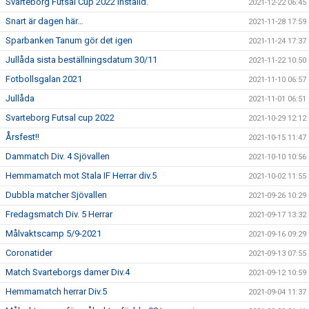
Svarteborg Futsal Cup 2022 inställd.
2021-12-22 06:45
Snart är dagen här…
2021-11-28 17:59
Sparbanken Tanum gör det igen
2021-11-24 17:37
Jullåda sista beställningsdatum 30/11
2021-11-22 10:50
Fotbollsgalan 2021
2021-11-10 06:57
Jullåda
2021-11-01 06:51
Svarteborg Futsal cup 2022
2021-10-29 12:12
Årsfest!!
2021-10-15 11:47
Dammatch Div. 4 Sjövallen
2021-10-10 10:56
Hemmamatch mot Stala IF Herrar div.5
2021-10-02 11:55
Dubbla matcher Sjövallen
2021-09-26 10:29
Fredagsmatch Div. 5 Herrar
2021-09-17 13:32
Målvaktscamp 5/9-2021
2021-09-16 09:29
Coronatider
2021-09-13 07:55
Match Svarteborgs damer Div.4
2021-09-12 10:59
Hemmamatch herrar Div.5
2021-09-04 11:37