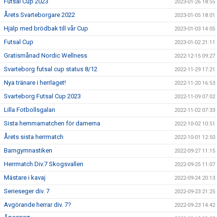
Futsal Cup 2023
2023-01-26 18:55
Årets Svarteborgare 2022
2023-01-05 18:01
Hjälp med brödbak till vår Cup
2023-01-03 14:05
Futsal Cup
2023-01-02 21:11
Gratismånad Nordic Wellness
2022-12-15 09:27
Svarteborg futsal cup status 8/12
2022-11-29 17:21
Nya tränare i herrlaget!
2022-11-20 16:53
Svarteborg Futsal Cup 2023
2022-11-09 07:02
Lilla Fotbollsgalan
2022-11-02 07:33
Sista hemmamatchen för damerna
2022-10-02 10:51
Årets sista herrmatch
2022-10-01 12:50
Barngymnastiken
2022-09-27 11:15
Herrmatch Div.7 Skogsvallen
2022-09-25 11:07
Mästare i kavaj
2022-09-24 20:13
Serieseger div. 7
2022-09-23 21:25
Avgörande herrar div. 7?
2022-09-23 14:42