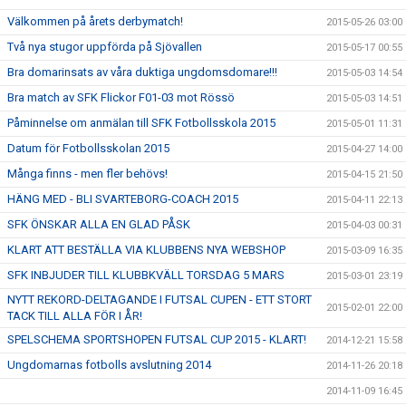
Välkommen på årets derbymatch!
2015-05-26 03:00
Två nya stugor uppförda på Sjövallen
2015-05-17 00:55
Bra domarinsats av våra duktiga ungdomsdomare!!!
2015-05-03 14:54
Bra match av SFK Flickor F01-03 mot Rössö
2015-05-03 14:51
Påminnelse om anmälan till SFK Fotbollsskola 2015
2015-05-01 11:31
Datum för Fotbollsskolan 2015
2015-04-27 14:00
Många finns - men fler behövs!
2015-04-15 21:50
HÄNG MED - BLI SVARTEBORG-COACH 2015
2015-04-11 22:13
SFK ÖNSKAR ALLA EN GLAD PÅSK
2015-04-03 00:31
KLART ATT BESTÄLLA VIA KLUBBENS NYA WEBSHOP
2015-03-09 16:35
SFK INBJUDER TILL KLUBBKVÄLL TORSDAG 5 MARS
2015-03-01 23:19
NYTT REKORD-DELTAGANDE I FUTSAL CUPEN - ETT STORT
2015-02-01 22:00
TACK TILL ALLA FÖR I ÅR!
SPELSCHEMA SPORTSHOPEN FUTSAL CUP 2015 - KLART!
2014-12-21 15:58
Ungdomarnas fotbolls avslutning 2014
2014-11-26 20:18
2014-11-09 16:45