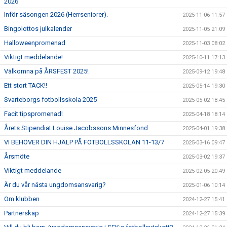
2026
Inför säsongen 2026 (Herrseniorer).
2025-11-06 11:57
Bingolottos julkalender
2025-11-05 21:09
Halloweenpromenad
2025-11-03 08:02
Viktigt meddelande!
2025-10-11 17:13
Välkomna på ÅRSFEST 2025!
2025-09-12 19:48
Ett stort TACK!!
2025-05-14 19:30
Svarteborgs fotbollsskola 2025
2025-05-02 18:45
Facit tipspromenad!
2025-04-18 18:14
Årets Stipendiat Louise Jacobssons Minnesfond
2025-04-01 19:38
VI BEHÖVER DIN HJÄLP PÅ FOTBOLLSSKOLAN 11-13/7
2025-03-16 09:47
Årsmöte
2025-03-02 19:37
Viktigt meddelande
2025-02-05 20:49
Är du vår nästa ungdomsansvarig?
2025-01-06 10:14
Om klubben
2024-12-27 15:41
Partnerskap
2024-12-27 15:39