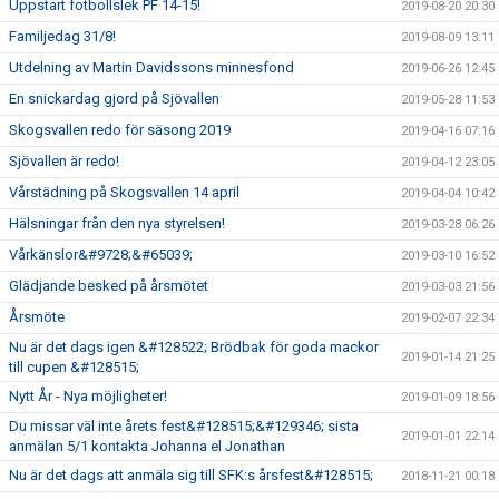
Uppstart fotbollslek PF 14-15!
2019-08-20 20:30
Familjedag 31/8!
2019-08-09 13:11
Utdelning av Martin Davidssons minnesfond
2019-06-26 12:45
En snickardag gjord på Sjövallen
2019-05-28 11:53
Skogsvallen redo för säsong 2019
2019-04-16 07:16
Sjövallen är redo!
2019-04-12 23:05
Vårstädning på Skogsvallen 14 april
2019-04-04 10:42
Hälsningar från den nya styrelsen!
2019-03-28 06:26
Vårkänslor&#9728;&#65039;
2019-03-10 16:52
Glädjande besked på årsmötet
2019-03-03 21:56
Årsmöte
2019-02-07 22:34
Nu är det dags igen &#128522; Brödbak för goda mackor
2019-01-14 21:25
till cupen &#128515;
Nytt År - Nya möjligheter!
2019-01-09 18:56
Du missar väl inte årets fest&#128515;&#129346; sista
2019-01-01 22:14
anmälan 5/1 kontakta Johanna el Jonathan
Nu är det dags att anmäla sig till SFK:s årsfest&#128515;
2018-11-21 00:18