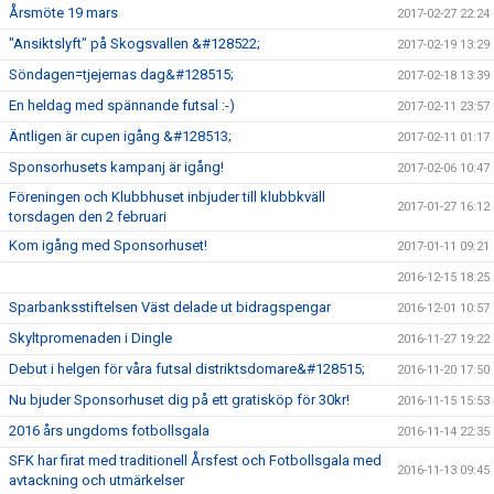
Årsmöte 19 mars
2017-02-27 22:24
"Ansiktslyft" på Skogsvallen &#128522;
2017-02-19 13:29
Söndagen=tjejernas dag&#128515;
2017-02-18 13:39
En heldag med spännande futsal :-)
2017-02-11 23:57
Äntligen är cupen igång &#128513;
2017-02-11 01:17
Sponsorhusets kampanj är igång!
2017-02-06 10:47
Föreningen och Klubbhuset inbjuder till klubbkväll
2017-01-27 16:12
torsdagen den 2 februari
Kom igång med Sponsorhuset!
2017-01-11 09:21
2016-12-15 18:25
Sparbanksstiftelsen Väst delade ut bidragspengar
2016-12-01 10:57
Skyltpromenaden i Dingle
2016-11-27 19:22
Debut i helgen för våra futsal distriktsdomare&#128515;
2016-11-20 17:50
Nu bjuder Sponsorhuset dig på ett gratisköp för 30kr!
2016-11-15 15:53
2016 års ungdoms fotbollsgala
2016-11-14 22:35
SFK har firat med traditionell Årsfest och Fotbollsgala med
2016-11-13 09:45
avtackning och utmärkelser