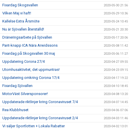
Fixardag Skogsvallen
2020-05-30 21:56
Vilken Maj vi haft!
2020-05-29 10:36
Kallelse Extra Årsmöte
2020-05-24 10:45
Nu är Sjövallen återställd!
2020-05-21 20:30
Dräneringsarbete på Sjövallen
2020-05-17 20:06
Pant-knapp ICA Nära Arwidssons
2020-05-08 11:42
Fixardag på Skogsvallen 30 maj
2020-05-06 11:27
Uppdatering Corona 27/4
2020-04-27 09:55
Utomhusaktivitet, det uppmuntras!
2020-04-23 09:15
Uppdatering omkring Corona 17/4
2020-04-17 19:22
Fixardag Sjövallen
2020-04-10 18:45
MotorVäst Silversponsorer!
2020-04-08 13:20
Uppdaterade riktlinjer kring Coronaviruset 7/4
2020-04-07 14:45
Rea Klubbhuset
2020-04-06 07:06
Uppdaterade riktlinjer kring Coronaviruset 2/4
2020-04-03 11:46
Vi säljer Sportlotten + Lokala Rabatter
2020-04-02 13:01