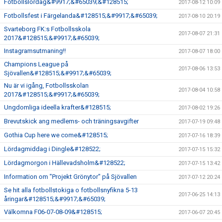
Fotbollslördag&#9917;&#65039;&#128515;
2017-08-12 10:09
Fotbollsfest i Färgelanda&#128515;&#9917;&#65039;
2017-08-10 20:19
Svarteborg FK:s Fotbollsskola
2017-08-07 21:31
2017&#128515;&#9917;&#65039;
Instagramsutmaning!!
2017-08-07 18:00
Champions League på
2017-08-06 13:53
Sjövallen&#128515;&#9917;&#65039;
Nu är vi igång, Fotbollsskolan
2017-08-04 10:58
2017&#128515;&#9917;&#65039;
Ungdomliga ideella krafter&#128515;
2017-08-02 19:26
Brevutskick ang medlems- och träningsavgifter
2017-07-19 09:48
Gothia Cup here we come&#128515;
2017-07-16 18:39
Lördagmiddag i Dingle&#128522;
2017-07-15 15:32
Lördagmorgon i Hällevadsholm&#128522;
2017-07-15 13:42
Information om "Projekt Grönytor" på Sjövallen
2017-07-12 20:24
Se hit alla fotbollstokiga o fotbollsnyfikna 5-13
2017-06-25 14:13
åringar&#128515;&#9917;&#65039;
Välkomna F06-07-08-09&#128515;
2017-06-07 20:45