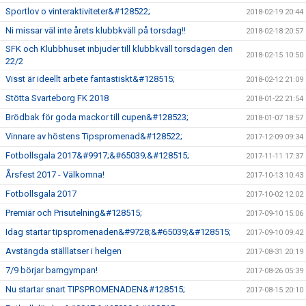
Sportlov o vinteraktiviteter&#128522;
2018-02-19 20:44
Ni missar väl inte årets klubbkväll på torsdag!!
2018-02-18 20:57
SFK och Klubbhuset inbjuder till klubbkväll torsdagen den
2018-02-15 10:50
22/2
Visst är ideellt arbete fantastiskt&#128515;
2018-02-12 21:09
Stötta Svarteborg FK 2018
2018-01-22 21:54
Brödbak för goda mackor till cupen&#128523;
2018-01-07 18:57
Vinnare av höstens Tipspromenad&#128522;
2017-12-09 09:34
Fotbollsgala 2017&#9917;&#65039;&#128515;
2017-11-11 17:37
Årsfest 2017 - Välkomna!
2017-10-13 10:43
Fotbollsgala 2017
2017-10-02 12:02
Premiär och Prisutelning&#128515;
2017-09-10 15:06
Idag startar tipspromenaden&#9728;&#65039;&#128515;
2017-09-10 09:42
Avstängda ställlatser i helgen
2017-08-31 20:19
7/9 börjar barngympan!
2017-08-26 05:39
Nu startar snart TIPSPROMENADEN&#128515;
2017-08-15 20:10