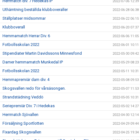
Herrmatch div. 7 Hedekas IP
2022-07-06 12:39
Uthämtning beställda klubboveraller
2022-06-28 06:38
Ställplatser midsommar
2022-06-22 06:15
Klubboverall
2022-06-20 07:37
Hemmamatch Herrar Div. 6
2022-06-06 11:05
Fotbollsskolan 2022
2022-06-01 10:11
Stipendiater Martin Davidssons Minnesfond
2022-05-30 09:42
Damer hemmamatch Munkedal IP
2022-05-29 08:23
Fotbollsskolan 2022
2022-05-11 10:31
Hemmapremiär dam div. 4
2022-05-08 09:53
Skogsvallen redo för vårsäsongen.
2022-05-07 11:53
Strandstädning Veddö
2022-05-05 10:31
Seriepremiär Div. 7 i Hedekas
2022-05-02 14:27
Herrmatch Sjövallen
2022-04-30 12:14
Försäljning Sportlotten
2022-04-29 09:44
Fixardag Skogsvallen
2022-04-25 19:34