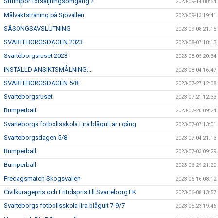
Strumpor försäljningsomgång 2
2023-09-14 08:54
Målvaktsträning på Sjövallen
2023-09-13 19:41
SÄSONGSAVSLUTNING
2023-09-08 21:15
SVARTEBORGSDAGEN 2023
2023-08-07 18:13
Svarteborgsruset 2023
2023-08-05 20:34
INSTÄLLD ANSIKTSMÅLNING...
2023-08-04 16:47
SVARTEBORGSDAGEN 5/8
2023-07-27 12:08
Svarteborgsruset
2023-07-21 12:33
Bumperball
2023-07-20 09:24
Svarteborgs fotbollsskola Lira blågult är i gång
2023-07-07 13:01
Svarteborgsdagen 5/8
2023-07-04 21:13
Bumperball
2023-07-03 09:29
Bumperball
2023-06-29 21:20
Fredagsmatch Skogsvallen
2023-06-16 08:12
Civilkuragepris och Fritidspris till Svarteborg FK
2023-06-08 13:57
Svarteborgs fotbollsskola lira blågult 7-9/7
2023-05-23 19:46