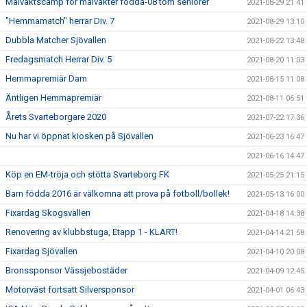
Målvaktscamp för målvakter födda-08 tom seniorer
2021-08-29 21:41
"Hemmamatch" herrar Div. 7
2021-08-29 13:10
Dubbla Matcher Sjövallen
2021-08-22 13:48
Fredagsmatch Herrar Div. 5
2021-08-20 11:03
Hemmapremiär Dam
2021-08-15 11:08
Äntligen Hemmapremiär
2021-08-11 06:51
Årets Svarteborgare 2020
2021-07-22 17:36
Nu har vi öppnat kiosken på Sjövallen
2021-06-23 16:47
2021-06-16 14:47
Köp en EM-tröja och stötta Svarteborg FK
2021-05-25 21:15
Barn födda 2016 är välkomna att prova på fotboll/bollek!
2021-05-13 16:00
Fixardag Skogsvallen
2021-04-18 14:38
Renovering av klubbstuga, Etapp 1 - KLART!
2021-04-14 21:58
Fixardag Sjövallen
2021-04-10 20:08
Bronssponsor Vässjebostäder
2021-04-09 12:45
Motorväst fortsatt Silversponsor
2021-04-01 06:43