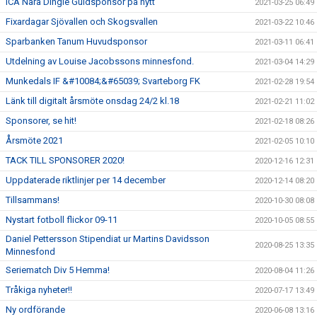
ICA Nära Dingle Guldsponsor på nytt
2021-03-25 06:49
Fixardagar Sjövallen och Skogsvallen
2021-03-22 10:46
Sparbanken Tanum Huvudsponsor
2021-03-11 06:41
Utdelning av Louise Jacobssons minnesfond.
2021-03-04 14:29
Munkedals IF &#10084;&#65039; Svarteborg FK
2021-02-28 19:54
Länk till digitalt årsmöte onsdag 24/2 kl.18
2021-02-21 11:02
Sponsorer, se hit!
2021-02-18 08:26
Årsmöte 2021
2021-02-05 10:10
TACK TILL SPONSORER 2020!
2020-12-16 12:31
Uppdaterade riktlinjer per 14 december
2020-12-14 08:20
Tillsammans!
2020-10-30 08:08
Nystart fotboll flickor 09-11
2020-10-05 08:55
Daniel Pettersson Stipendiat ur Martins Davidsson
2020-08-25 13:35
Minnesfond
Seriematch Div 5 Hemma!
2020-08-04 11:26
Tråkiga nyheter!!
2020-07-17 13:49
Ny ordförande
2020-06-08 13:16