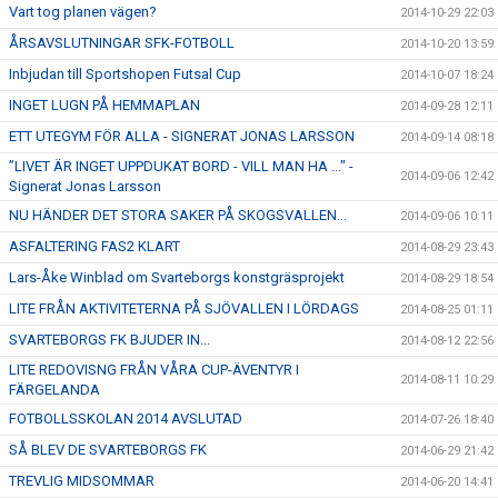
Vart tog planen vägen?
2014-10-29 22:03
ÅRSAVSLUTNINGAR SFK-FOTBOLL
2014-10-20 13:59
Inbjudan till Sportshopen Futsal Cup
2014-10-07 18:24
INGET LUGN PÅ HEMMAPLAN
2014-09-28 12:11
ETT UTEGYM FÖR ALLA - SIGNERAT JONAS LARSSON
2014-09-14 08:18
”LIVET ÄR INGET UPPDUKAT BORD - VILL MAN HA ..." -
2014-09-06 12:42
Signerat Jonas Larsson
NU HÄNDER DET STORA SAKER PÅ SKOGSVALLEN...
2014-09-06 10:11
ASFALTERING FAS2 KLART
2014-08-29 23:43
Lars-Åke Winblad om Svarteborgs konstgräsprojekt
2014-08-29 18:54
LITE FRÅN AKTIVITETERNA PÅ SJÖVALLEN I LÖRDAGS
2014-08-25 01:11
SVARTEBORGS FK BJUDER IN...
2014-08-12 22:56
LITE REDOVISNG FRÅN VÅRA CUP-ÄVENTYR I
2014-08-11 10:29
FÄRGELANDA
FOTBOLLSSKOLAN 2014 AVSLUTAD
2014-07-26 18:40
SÅ BLEV DE SVARTEBORGS FK
2014-06-29 21:42
TREVLIG MIDSOMMAR
2014-06-20 14:41