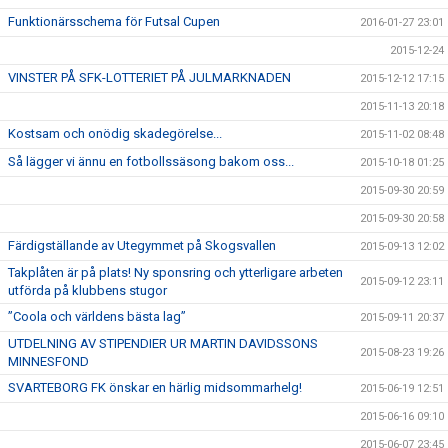
Funktionärsschema för Futsal Cupen
2016-01-27 23:01
2015-12-24
VINSTER PÅ SFK-LOTTERIET PÅ JULMARKNADEN
2015-12-12 17:15
2015-11-13 20:18
Kostsam och onödig skadegörelse...
2015-11-02 08:48
Så lägger vi ännu en fotbollssäsong bakom oss...
2015-10-18 01:25
2015-09-30 20:59
2015-09-30 20:58
Färdigställande av Utegymmet på Skogsvallen
2015-09-13 12:02
Takplåten är på plats! Ny sponsring och ytterligare arbeten
2015-09-12 23:11
utförda på klubbens stugor
”Coola och världens bästa lag”
2015-09-11 20:37
UTDELNING AV STIPENDIER UR MARTIN DAVIDSSONS
2015-08-23 19:26
MINNESFOND
SVARTEBORG FK önskar en härlig midsommarhelg!
2015-06-19 12:51
2015-06-16 09:10
2015-06-07 23:45