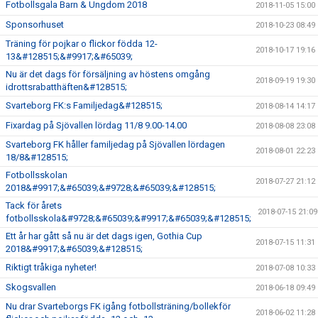
Fotbollsgala Barn & Ungdom 2018
2018-11-05 15:00
Sponsorhuset
2018-10-23 08:49
Träning för pojkar o flickor födda 12-
2018-10-17 19:16
13&#128515;&#9917;&#65039;
Nu är det dags för försäljning av höstens omgång
2018-09-19 19:30
idrottsrabatthäften&#128515;
Svarteborg FK:s Familjedag&#128515;
2018-08-14 14:17
Fixardag på Sjövallen lördag 11/8 9.00-14.00
2018-08-08 23:08
Svarteborg FK håller familjedag på Sjövallen lördagen
2018-08-01 22:23
18/8&#128515;
Fotbollsskolan
2018-07-27 21:12
2018&#9917;&#65039;&#9728;&#65039;&#128515;
Tack för årets
2018-07-15 21:09
fotbollsskola&#9728;&#65039;&#9917;&#65039;&#128515;
Ett år har gått så nu är det dags igen, Gothia Cup
2018-07-15 11:31
2018&#9917;&#65039;&#128515;
Riktigt tråkiga nyheter!
2018-07-08 10:33
Skogsvallen
2018-06-18 09:49
Nu drar Svarteborgs FK igång fotbollsträning/bollekför
2018-06-02 11:28