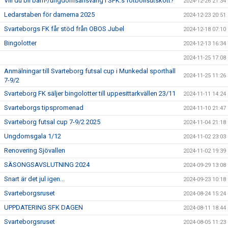
Vill du bli barn-/ungdomsansvarig i SFK:s fotbollsutskott?
2024-12-26 21:34
Ledarstaben för damerna 2025
2024-12-23 20:51
Svarteborgs FK får stöd från OBOS Jubel
2024-12-18 07:10
Bingolotter
2024-12-13 16:34
2024-11-25 17:08
Anmälningar till Svarteborg futsal cup i Munkedal sporthall
2024-11-25 11:26
7-9/2
Svarteborg FK säljer bingolotter till uppesittarkvällen 23/11
2024-11-11 14:24
Svarteborgs tipspromenad
2024-11-10 21:47
Svarteborg futsal cup 7-9/2 2025
2024-11-04 21:18
Ungdomsgala 1/12
2024-11-02 23:03
Renovering Sjövallen
2024-11-02 19:39
SÄSONGSAVSLUTNING 2024
2024-09-29 13:08
Snart är det jul igen...
2024-09-23 10:18
Svarteborgsruset
2024-08-24 15:24
UPPDATERING SFK DAGEN
2024-08-11 18:44
Svarteborgsruset
2024-08-05 11:23