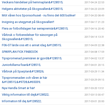
Veckans händelser på hemmaplan&#128515;
2017-04-24 22:53
Helgens aktiviteter på Skogsvallen&#128515;
2017-04-23 23:09
Möt våren hos Sponsorhuset - nu finns det 600 butiker!
2017-04-20 08:49
Invigning av utegymet på Skogsvallen!!
2017-04-17 21:23
Flera av fotbollslagen har seriepremiär&#128515;
2017-04-16 20:40
Vårbruk o förberedelser för säsongen på
2017-04-14 13:31
Skogsvallen&#128515;
F06-07 lärde oss ett o annat idag &#128515;
2017-04-09 22:38
SPARPLAN FICK FINBESÖK
2017-04-08 17:59
Tipspromenad premiären är gjord&#128515;
2017-04-02 13:37
Juniorkillarna fixar&#128515;
2017-04-01 20:15
Vårbruk på Sparplan&#128526;
2017-03-29 11:34
Tipspromenaden och våren är här
2017-03-29 09:15
&#128515;&#9728;&#65039;
Nya Handla Smart är här!
2017-03-20 13:51
Viktig information till dej&#128522;
2017-03-13 00:47
Information till dej &#128522;
2017-03-01 20:00