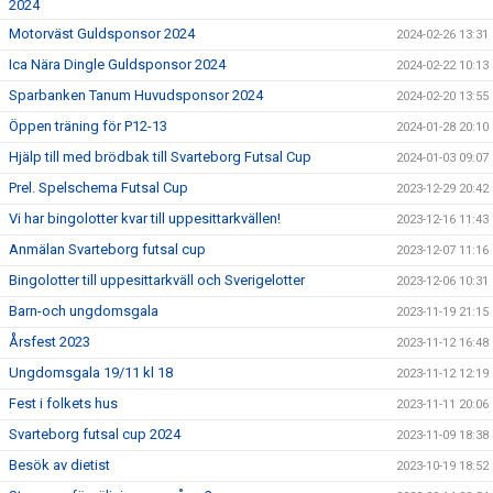
2024
Motorväst Guldsponsor 2024
2024-02-26 13:31
Ica Nära Dingle Guldsponsor 2024
2024-02-22 10:13
Sparbanken Tanum Huvudsponsor 2024
2024-02-20 13:55
Öppen träning för P12-13
2024-01-28 20:10
Hjälp till med brödbak till Svarteborg Futsal Cup
2024-01-03 09:07
Prel. Spelschema Futsal Cup
2023-12-29 20:42
Vi har bingolotter kvar till uppesittarkvällen!
2023-12-16 11:43
Anmälan Svarteborg futsal cup
2023-12-07 11:16
Bingolotter till uppesittarkväll och Sverigelotter
2023-12-06 10:31
Barn-och ungdomsgala
2023-11-19 21:15
Årsfest 2023
2023-11-12 16:48
Ungdomsgala 19/11 kl 18
2023-11-12 12:19
Fest i folkets hus
2023-11-11 20:06
Svarteborg futsal cup 2024
2023-11-09 18:38
Besök av dietist
2023-10-19 18:52