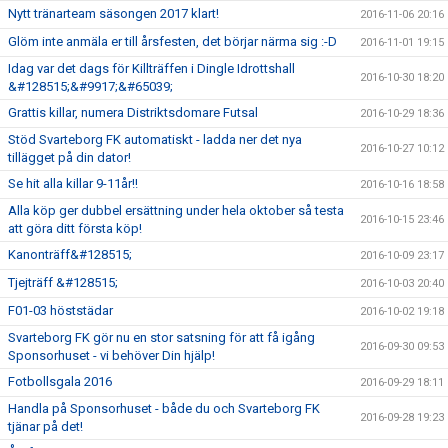
Nytt tränarteam säsongen 2017 klart!
2016-11-06 20:16
Glöm inte anmäla er till årsfesten, det börjar närma sig :-D
2016-11-01 19:15
Idag var det dags för Killträffen i Dingle Idrottshall
2016-10-30 18:20
&#128515;&#9917;&#65039;
Grattis killar, numera Distriktsdomare Futsal
2016-10-29 18:36
Stöd Svarteborg FK automatiskt - ladda ner det nya
2016-10-27 10:12
tillägget på din dator!
Se hit alla killar 9-11år!!
2016-10-16 18:58
Alla köp ger dubbel ersättning under hela oktober så testa
2016-10-15 23:46
att göra ditt första köp!
Kanonträff&#128515;
2016-10-09 23:17
Tjejträff &#128515;
2016-10-03 20:40
F01-03 höststädar
2016-10-02 19:18
Svarteborg FK gör nu en stor satsning för att få igång
2016-09-30 09:53
Sponsorhuset - vi behöver Din hjälp!
Fotbollsgala 2016
2016-09-29 18:11
Handla på Sponsorhuset - både du och Svarteborg FK
2016-09-28 19:23
tjänar på det!