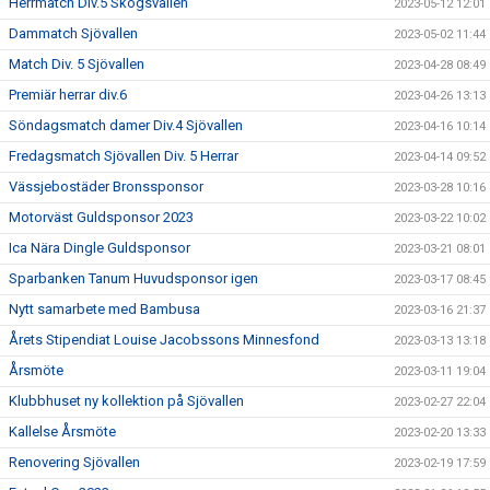
Herrmatch Div.5 Skogsvallen
2023-05-12 12:01
Dammatch Sjövallen
2023-05-02 11:44
Match Div. 5 Sjövallen
2023-04-28 08:49
Premiär herrar div.6
2023-04-26 13:13
Söndagsmatch damer Div.4 Sjövallen
2023-04-16 10:14
Fredagsmatch Sjövallen Div. 5 Herrar
2023-04-14 09:52
Vässjebostäder Bronssponsor
2023-03-28 10:16
Motorväst Guldsponsor 2023
2023-03-22 10:02
Ica Nära Dingle Guldsponsor
2023-03-21 08:01
Sparbanken Tanum Huvudsponsor igen
2023-03-17 08:45
Nytt samarbete med Bambusa
2023-03-16 21:37
Årets Stipendiat Louise Jacobssons Minnesfond
2023-03-13 13:18
Årsmöte
2023-03-11 19:04
Klubbhuset ny kollektion på Sjövallen
2023-02-27 22:04
Kallelse Årsmöte
2023-02-20 13:33
Renovering Sjövallen
2023-02-19 17:59