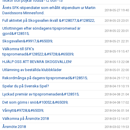
flickor och pojkar födda -12 och -13
Årets SFK-stipendiater som erhållit stipendium ur Martin
2018-05-27 19:40
Davidssons Minnesfond.
Full aktivitet på Skogsvallen ikväll &#128077;&#128522;
2018-05-23 23:01
Utlottningen efter söndagens tipspromenad är
2018-05-22 20:01
gjord&#128515;
Skogsvallen&#9917;&#65039;
2018-05-21 22:31
Välkomna till SFK’s
2018-05-19 15:47
tipspromenad&#128522;&#9728;&#65039;
HJÄLP OSS ATT BEVARA SKOGSVALLEN!
2018-05-13 22:08
Utlämning av beställda klubbkläder
2018-05-01 22:00
Rekordmånga på dagens tipspromenad&#128515;
2018-04-29 17:12
Spelar du på Svenska Spel?
2018-04-19 10:19
Lyckad premiär av tipspromenaden&#128515;
2018-04-08 21:04
Det som göms i snö&#10052;&#65039;
2018-04-08 17:02
Vårnytt&#9728;&#65039;
2018-04-06 01:54
Välkomna på Årsmöte 2018
2018-03-12 14:07
Årsmöte 2018
2018-03-02 19:53