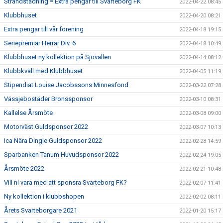
Strandstädning = Extra pengar till Svarteborg FK
2022-04-22 08:45
Klubbhuset
2022-04-20 08:21
Extra pengar till vår förening
2022-04-18 19:15
Seriepremiär Herrar Div. 6
2022-04-18 10:49
Klubbhuset ny kollektion på Sjövallen
2022-04-14 08:12
Klubbkväll med Klubbhuset
2022-04-05 11:19
Stipendiat Louise Jacobssons Minnesfond
2022-03-22 07:28
Vässjebostäder Bronssponsor
2022-03-10 08:31
Kallelse Årsmöte
2022-03-08 09:00
Motorväst Guldsponsor 2022
2022-03-07 10:13
Ica Nära Dingle Guldsponsor 2022
2022-02-28 14:59
Sparbanken Tanum Huvudsponsor 2022
2022-02-24 19:05
Årsmöte 2022
2022-02-21 10:48
Vill ni vara med att sponsra Svarteborg FK?
2022-02-07 11:41
Ny kollektion i klubbshopen
2022-02-02 08:11
Årets Svarteborgare 2021
2022-01-20 15:17