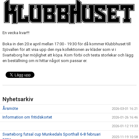
KONSTGRÄS
SPONSORHUSET
GRÄSROTEN
En vecka kvar!!!
Boka in den 20:e april mellan 17:00 - 19:30 för då kommer Klubbhuset till
Sjövallen för att visa upp den nya kollektionen av kläder som vi i
Svarteborg har möjlighet att köpa. Kom förbi och testa storlekar och lägg
en beställning om ni hittar något som passar er.
Nyhetsarkiv
Årsmöte
2026-03-01 16:21
Information om fritidskortet
2026-01-26 16:46
2026-01-12 19:33
Svarteborg futsal cup Munkedals Sporthall 6-8 februari
2025-11-19 10:58