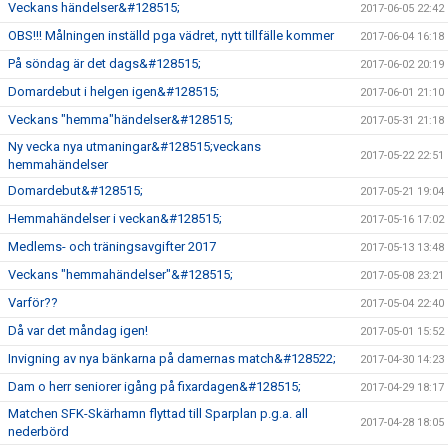
Veckans händelser&#128515;
2017-06-05 22:42
OBS!!! Målningen inställd pga vädret, nytt tillfälle kommer
2017-06-04 16:18
På söndag är det dags&#128515;
2017-06-02 20:19
Domardebut i helgen igen&#128515;
2017-06-01 21:10
Veckans "hemma"händelser&#128515;
2017-05-31 21:18
Ny vecka nya utmaningar&#128515;veckans
2017-05-22 22:51
hemmahändelser
Domardebut&#128515;
2017-05-21 19:04
Hemmahändelser i veckan&#128515;
2017-05-16 17:02
Medlems- och träningsavgifter 2017
2017-05-13 13:48
Veckans "hemmahändelser"&#128515;
2017-05-08 23:21
Varför??
2017-05-04 22:40
Då var det måndag igen!
2017-05-01 15:52
Invigning av nya bänkarna på damernas match&#128522;
2017-04-30 14:23
Dam o herr seniorer igång på fixardagen&#128515;
2017-04-29 18:17
Matchen SFK-Skärhamn flyttad till Sparplan p.g.a. all
2017-04-28 18:05
nederbörd