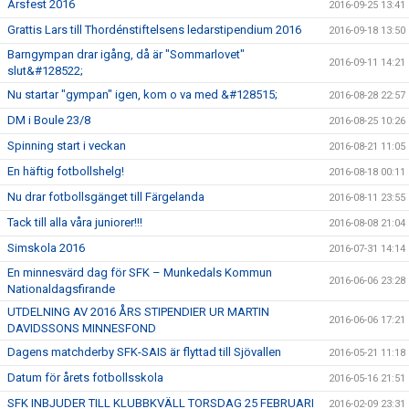
Årsfest 2016
2016-09-25 13:41
Grattis Lars till Thordénstiftelsens ledarstipendium 2016
2016-09-18 13:50
Barngympan drar igång, då är "Sommarlovet"
2016-09-11 14:21
slut&#128522;
Nu startar "gympan" igen, kom o va med &#128515;
2016-08-28 22:57
DM i Boule 23/8
2016-08-25 10:26
Spinning start i veckan
2016-08-21 11:05
En häftig fotbollshelg!
2016-08-18 00:11
Nu drar fotbollsgänget till Färgelanda
2016-08-11 23:55
Tack till alla våra juniorer!!!
2016-08-08 21:04
Simskola 2016
2016-07-31 14:14
En minnesvärd dag för SFK – Munkedals Kommun
2016-06-06 23:28
Nationaldagsfirande
UTDELNING AV 2016 ÅRS STIPENDIER UR MARTIN
2016-06-06 17:21
DAVIDSSONS MINNESFOND
Dagens matchderby SFK-SAIS är flyttad till Sjövallen
2016-05-21 11:18
Datum för årets fotbollsskola
2016-05-16 21:51
SFK INBJUDER TILL KLUBBKVÄLL TORSDAG 25 FEBRUARI
2016-02-09 23:31