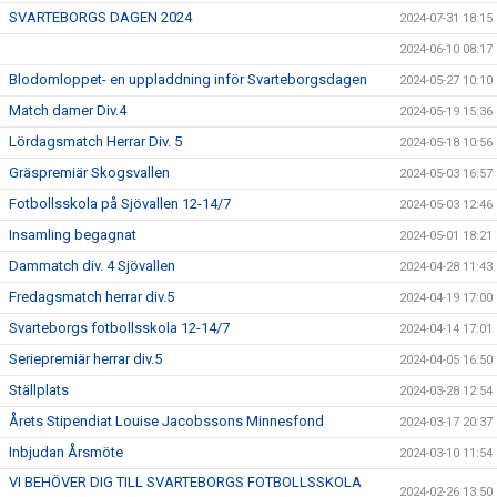
SVARTEBORGS DAGEN 2024
2024-07-31 18:15
2024-06-10 08:17
Blodomloppet- en uppladdning inför Svarteborgsdagen
2024-05-27 10:10
Match damer Div.4
2024-05-19 15:36
Lördagsmatch Herrar Div. 5
2024-05-18 10:56
Gräspremiär Skogsvallen
2024-05-03 16:57
Fotbollsskola på Sjövallen 12-14/7
2024-05-03 12:46
Insamling begagnat
2024-05-01 18:21
Dammatch div. 4 Sjövallen
2024-04-28 11:43
Fredagsmatch herrar div.5
2024-04-19 17:00
Svarteborgs fotbollsskola 12-14/7
2024-04-14 17:01
Seriepremiär herrar div.5
2024-04-05 16:50
Ställplats
2024-03-28 12:54
Årets Stipendiat Louise Jacobssons Minnesfond
2024-03-17 20:37
Inbjudan Årsmöte
2024-03-10 11:54
VI BEHÖVER DIG TILL SVARTEBORGS FOTBOLLSSKOLA
2024-02-26 13:50