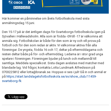
Här kommer en påminnelse om årets fotbollsskola med sista
anmälningsdag 15 juni.
Den 15-17 juli är det äntligen dags för Svarteborgs fotbollsskola igen på
Sjövallen i Hällevadsholm. Alla som är födda -09 till -17 är välkomna att
anmäla sig. Fotbollskolan är både för den som är ny och vill prova på
fotboll och för den som redan är aktiv. Vi välkomnar aktiva från alla
föreningar. De yngsta, födda 16 och 17, deltar på eftermiddagarna och
resten deltar både på för- och eftermiddag. Ledarna är i stor grad unga
spelare i föreningen. Föreningen bjuder på lunch och mellanmål till
samtliga. Meddela specialkost. Sista dagen avslutas med matcher med
blandade lag. Vid frågor, kontakta Lotta Lundmark Alfredsson på
0703225812 eller lotta@branak.se. Hoppas vi ses i juli! Gå in och anmäl er
på
https://start.landslagetsfotbollsskola.se/sv/show_club/11459-
svarteborg-fk