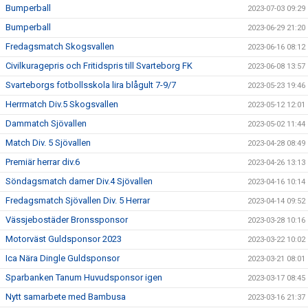
Bumperball
2023-07-03 09:29
Bumperball
2023-06-29 21:20
Fredagsmatch Skogsvallen
2023-06-16 08:12
Civilkuragepris och Fritidspris till Svarteborg FK
2023-06-08 13:57
Svarteborgs fotbollsskola lira blågult 7-9/7
2023-05-23 19:46
Herrmatch Div.5 Skogsvallen
2023-05-12 12:01
Dammatch Sjövallen
2023-05-02 11:44
Match Div. 5 Sjövallen
2023-04-28 08:49
Premiär herrar div.6
2023-04-26 13:13
Söndagsmatch damer Div.4 Sjövallen
2023-04-16 10:14
Fredagsmatch Sjövallen Div. 5 Herrar
2023-04-14 09:52
Vässjebostäder Bronssponsor
2023-03-28 10:16
Motorväst Guldsponsor 2023
2023-03-22 10:02
Ica Nära Dingle Guldsponsor
2023-03-21 08:01
Sparbanken Tanum Huvudsponsor igen
2023-03-17 08:45
Nytt samarbete med Bambusa
2023-03-16 21:37