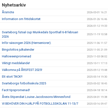
Nyhetsarkiv
Årsmöte
2026-03-01 16:21
Information om fritidskortet
2026-01-26 16:46
2026-01-12 19:33
Svarteborg futsal cup Munkedals Sporthall 6-8 februari
2025-11-19 10:58
2026
Inför säsongen 2026 (Herrseniorer).
2025-11-06 11:57
Bingolottos julkalender
2025-11-05 21:09
Halloweenpromenad
2025-11-03 08:02
Viktigt meddelande!
2025-10-11 17:13
Välkomna på ÅRSFEST 2025!
2025-09-12 19:48
Ett stort TACK!!
2025-05-14 19:30
Svarteborgs fotbollsskola 2025
2025-05-02 18:45
Facit tipspromenad!
2025-04-18 18:14
Årets Stipendiat Louise Jacobssons Minnesfond
2025-04-01 19:38
VI BEHÖVER DIN HJÄLP PÅ FOTBOLLSSKOLAN 11-13/7
2025-03-16 09:47