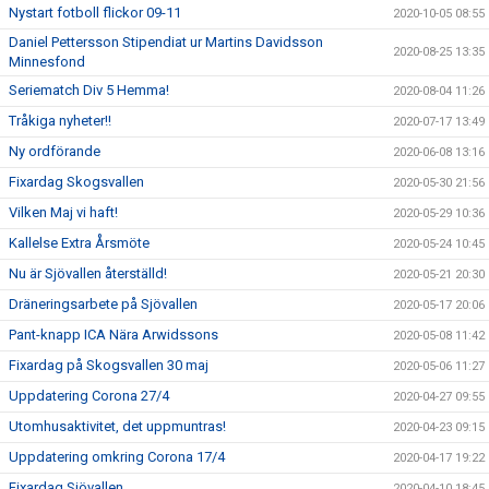
Nystart fotboll flickor 09-11
2020-10-05 08:55
Daniel Pettersson Stipendiat ur Martins Davidsson
2020-08-25 13:35
Minnesfond
Seriematch Div 5 Hemma!
2020-08-04 11:26
Tråkiga nyheter!!
2020-07-17 13:49
Ny ordförande
2020-06-08 13:16
Fixardag Skogsvallen
2020-05-30 21:56
Vilken Maj vi haft!
2020-05-29 10:36
Kallelse Extra Årsmöte
2020-05-24 10:45
Nu är Sjövallen återställd!
2020-05-21 20:30
Dräneringsarbete på Sjövallen
2020-05-17 20:06
Pant-knapp ICA Nära Arwidssons
2020-05-08 11:42
Fixardag på Skogsvallen 30 maj
2020-05-06 11:27
Uppdatering Corona 27/4
2020-04-27 09:55
Utomhusaktivitet, det uppmuntras!
2020-04-23 09:15
Uppdatering omkring Corona 17/4
2020-04-17 19:22
Fixardag Sjövallen
2020-04-10 18:45