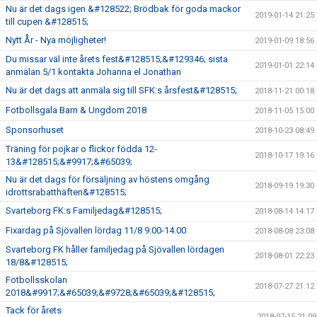
Nu är det dags igen &#128522; Brödbak för goda mackor
2019-01-14 21:25
till cupen &#128515;
Nytt År - Nya möjligheter!
2019-01-09 18:56
Du missar väl inte årets fest&#128515;&#129346; sista
2019-01-01 22:14
anmälan 5/1 kontakta Johanna el Jonathan
Nu är det dags att anmäla sig till SFK:s årsfest&#128515;
2018-11-21 00:18
Fotbollsgala Barn & Ungdom 2018
2018-11-05 15:00
Sponsorhuset
2018-10-23 08:49
Träning för pojkar o flickor födda 12-
2018-10-17 19:16
13&#128515;&#9917;&#65039;
Nu är det dags för försäljning av höstens omgång
2018-09-19 19:30
idrottsrabatthäften&#128515;
Svarteborg FK:s Familjedag&#128515;
2018-08-14 14:17
Fixardag på Sjövallen lördag 11/8 9.00-14.00
2018-08-08 23:08
Svarteborg FK håller familjedag på Sjövallen lördagen
2018-08-01 22:23
18/8&#128515;
Fotbollsskolan
2018-07-27 21:12
2018&#9917;&#65039;&#9728;&#65039;&#128515;
Tack för årets
2018-07-15 21:09