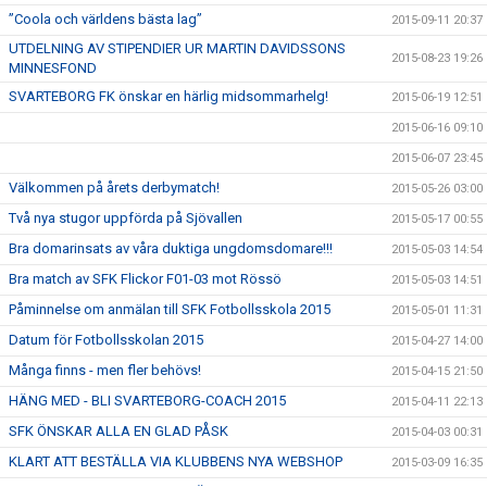
”Coola och världens bästa lag”
2015-09-11 20:37
UTDELNING AV STIPENDIER UR MARTIN DAVIDSSONS
2015-08-23 19:26
MINNESFOND
SVARTEBORG FK önskar en härlig midsommarhelg!
2015-06-19 12:51
2015-06-16 09:10
2015-06-07 23:45
Välkommen på årets derbymatch!
2015-05-26 03:00
Två nya stugor uppförda på Sjövallen
2015-05-17 00:55
Bra domarinsats av våra duktiga ungdomsdomare!!!
2015-05-03 14:54
Bra match av SFK Flickor F01-03 mot Rössö
2015-05-03 14:51
Påminnelse om anmälan till SFK Fotbollsskola 2015
2015-05-01 11:31
Datum för Fotbollsskolan 2015
2015-04-27 14:00
Många finns - men fler behövs!
2015-04-15 21:50
HÄNG MED - BLI SVARTEBORG-COACH 2015
2015-04-11 22:13
SFK ÖNSKAR ALLA EN GLAD PÅSK
2015-04-03 00:31
KLART ATT BESTÄLLA VIA KLUBBENS NYA WEBSHOP
2015-03-09 16:35