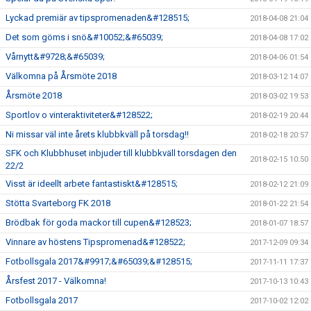
Lyckad premiär av tipspromenaden&#128515;
2018-04-08 21:04
Det som göms i snö&#10052;&#65039;
2018-04-08 17:02
Vårnytt&#9728;&#65039;
2018-04-06 01:54
Välkomna på Årsmöte 2018
2018-03-12 14:07
Årsmöte 2018
2018-03-02 19:53
Sportlov o vinteraktiviteter&#128522;
2018-02-19 20:44
Ni missar väl inte årets klubbkväll på torsdag!!
2018-02-18 20:57
SFK och Klubbhuset inbjuder till klubbkväll torsdagen den
2018-02-15 10:50
22/2
Visst är ideellt arbete fantastiskt&#128515;
2018-02-12 21:09
Stötta Svarteborg FK 2018
2018-01-22 21:54
Brödbak för goda mackor till cupen&#128523;
2018-01-07 18:57
Vinnare av höstens Tipspromenad&#128522;
2017-12-09 09:34
Fotbollsgala 2017&#9917;&#65039;&#128515;
2017-11-11 17:37
Årsfest 2017 - Välkomna!
2017-10-13 10:43
Fotbollsgala 2017
2017-10-02 12:02