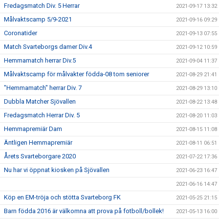
Fredagsmatch Div. 5 Herrar
2021-09-17 13:32
Målvaktscamp 5/9-2021
2021-09-16 09:29
Coronatider
2021-09-13 07:55
Match Svarteborgs damer Div.4
2021-09-12 10:59
Hemmamatch herrar Div.5
2021-09-04 11:37
Målvaktscamp för målvakter födda-08 tom seniorer
2021-08-29 21:41
"Hemmamatch" herrar Div. 7
2021-08-29 13:10
Dubbla Matcher Sjövallen
2021-08-22 13:48
Fredagsmatch Herrar Div. 5
2021-08-20 11:03
Hemmapremiär Dam
2021-08-15 11:08
Äntligen Hemmapremiär
2021-08-11 06:51
Årets Svarteborgare 2020
2021-07-22 17:36
Nu har vi öppnat kiosken på Sjövallen
2021-06-23 16:47
2021-06-16 14:47
Köp en EM-tröja och stötta Svarteborg FK
2021-05-25 21:15
Barn födda 2016 är välkomna att prova på fotboll/bollek!
2021-05-13 16:00