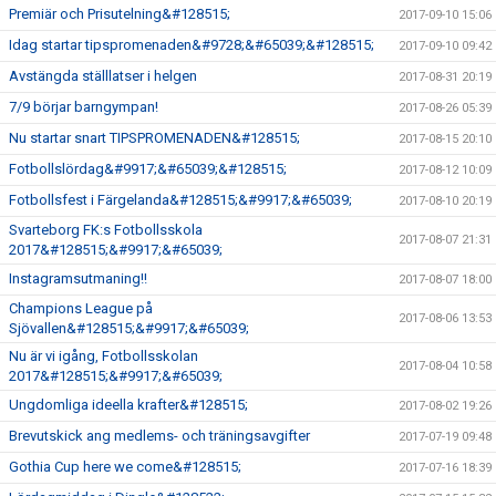
Premiär och Prisutelning&#128515;
2017-09-10 15:06
Idag startar tipspromenaden&#9728;&#65039;&#128515;
2017-09-10 09:42
Avstängda ställlatser i helgen
2017-08-31 20:19
7/9 börjar barngympan!
2017-08-26 05:39
Nu startar snart TIPSPROMENADEN&#128515;
2017-08-15 20:10
Fotbollslördag&#9917;&#65039;&#128515;
2017-08-12 10:09
Fotbollsfest i Färgelanda&#128515;&#9917;&#65039;
2017-08-10 20:19
Svarteborg FK:s Fotbollsskola
2017-08-07 21:31
2017&#128515;&#9917;&#65039;
Instagramsutmaning!!
2017-08-07 18:00
Champions League på
2017-08-06 13:53
Sjövallen&#128515;&#9917;&#65039;
Nu är vi igång, Fotbollsskolan
2017-08-04 10:58
2017&#128515;&#9917;&#65039;
Ungdomliga ideella krafter&#128515;
2017-08-02 19:26
Brevutskick ang medlems- och träningsavgifter
2017-07-19 09:48
Gothia Cup here we come&#128515;
2017-07-16 18:39