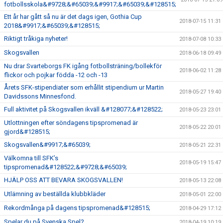
fotbollsskola&#9728;&#65039;&#9917;&#65039;&#128515;
Ett år har gått så nu är det dags igen, Gothia Cup
2018-07-15 11:31
2018&#9917;&#65039;&#128515;
Riktigt tråkiga nyheter!
2018-07-08 10:33
Skogsvallen
2018-06-18 09:49
Nu drar Svarteborgs FK igång fotbollsträning/bollekför
2018-06-02 11:28
flickor och pojkar födda -12 och -13
Årets SFK-stipendiater som erhållit stipendium ur Martin
2018-05-27 19:40
Davidssons Minnesfond.
Full aktivitet på Skogsvallen ikväll &#128077;&#128522;
2018-05-23 23:01
Utlottningen efter söndagens tipspromenad är
2018-05-22 20:01
gjord&#128515;
Skogsvallen&#9917;&#65039;
2018-05-21 22:31
Välkomna till SFK’s
2018-05-19 15:47
tipspromenad&#128522;&#9728;&#65039;
HJÄLP OSS ATT BEVARA SKOGSVALLEN!
2018-05-13 22:08
Utlämning av beställda klubbkläder
2018-05-01 22:00
Rekordmånga på dagens tipspromenad&#128515;
2018-04-29 17:12
Spelar du på Svenska Spel?
2018-04-19 10:19