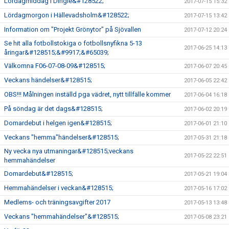
Lördagmiddag i Dingle&#128522;
2017-07-15 15:32
Lördagmorgon i Hällevadsholm&#128522;
2017-07-15 13:42
Information om "Projekt Grönytor" på Sjövallen
2017-07-12 20:24
Se hit alla fotbollstokiga o fotbollsnyfikna 5-13
2017-06-25 14:13
åringar&#128515;&#9917;&#65039;
Välkomna F06-07-08-09&#128515;
2017-06-07 20:45
Veckans händelser&#128515;
2017-06-05 22:42
OBS!!! Målningen inställd pga vädret, nytt tillfälle kommer
2017-06-04 16:18
På söndag är det dags&#128515;
2017-06-02 20:19
Domardebut i helgen igen&#128515;
2017-06-01 21:10
Veckans "hemma"händelser&#128515;
2017-05-31 21:18
Ny vecka nya utmaningar&#128515;veckans
2017-05-22 22:51
hemmahändelser
Domardebut&#128515;
2017-05-21 19:04
Hemmahändelser i veckan&#128515;
2017-05-16 17:02
Medlems- och träningsavgifter 2017
2017-05-13 13:48
Veckans "hemmahändelser"&#128515;
2017-05-08 23:21