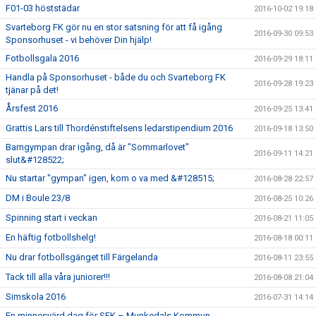
F01-03 höststädar
2016-10-02 19:18
Svarteborg FK gör nu en stor satsning för att få igång
2016-09-30 09:53
Sponsorhuset - vi behöver Din hjälp!
Fotbollsgala 2016
2016-09-29 18:11
Handla på Sponsorhuset - både du och Svarteborg FK
2016-09-28 19:23
tjänar på det!
Årsfest 2016
2016-09-25 13:41
Grattis Lars till Thordénstiftelsens ledarstipendium 2016
2016-09-18 13:50
Barngympan drar igång, då är "Sommarlovet"
2016-09-11 14:21
slut&#128522;
Nu startar "gympan" igen, kom o va med &#128515;
2016-08-28 22:57
DM i Boule 23/8
2016-08-25 10:26
Spinning start i veckan
2016-08-21 11:05
En häftig fotbollshelg!
2016-08-18 00:11
Nu drar fotbollsgänget till Färgelanda
2016-08-11 23:55
Tack till alla våra juniorer!!!
2016-08-08 21:04
Simskola 2016
2016-07-31 14:14
En minnesvärd dag för SFK – Munkedals Kommun