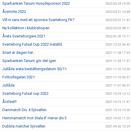
Sparbanken Tanum Huvudsponsor 2022
2022-02-24 19:05
Årsmöte 2022
2022-02-21 10:48
Vill ni vara med att sponsra Svarteborg FK?
2022-02-07 11:41
Ny kollektion i klubbshopen
2022-02-02 08:11
Årets Svarteborgare 2021
2022-01-20 15:17
Svarteborg Futsal Cup 2022 inställd.
2021-12-22 06:45
Snart är dagen här…
2021-11-28 17:59
Sparbanken Tanum gör det igen
2021-11-24 17:37
Jullåda sista beställningsdatum 30/11
2021-11-22 10:50
Fotbollsgalan 2021
2021-11-10 06:57
Jullåda
2021-11-01 06:51
Svarteborg Futsal cup 2022
2021-10-29 12:12
Årsfest!!
2021-10-15 11:47
Dammatch Div. 4 Sjövallen
2021-10-10 10:56
Hemmamatch mot Stala IF Herrar div.5
2021-10-02 11:55
Dubbla matcher Sjövallen
2021-09-26 10:29