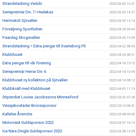
Strandstädning Veddö
2022-05-05 10:31
Seriepremiär Div. 7 i Hedekas
2022-05-02 14:27
Herrmatch Sjövallen
2022-04-30 12:14
Försäljning Sportlotten
2022-04-29 09:44
Fixardag Skogsvallen
2022-04-25 19:34
Strandstädning = Extra pengar till Svarteborg FK
2022-04-22 08:45
Klubbhuset
2022-04-20 08:21
Extra pengar till vår förening
2022-04-18 19:15
Seriepremiär Herrar Div. 6
2022-04-18 10:49
Klubbhuset ny kollektion på Sjövallen
2022-04-14 08:12
Klubbkväll med Klubbhuset
2022-04-05 11:19
Stipendiat Louise Jacobssons Minnesfond
2022-03-22 07:28
Vässjebostäder Bronssponsor
2022-03-10 08:31
Kallelse Årsmöte
2022-03-08 09:00
Motorväst Guldsponsor 2022
2022-03-07 10:13
Ica Nära Dingle Guldsponsor 2022
2022-02-28 14:59