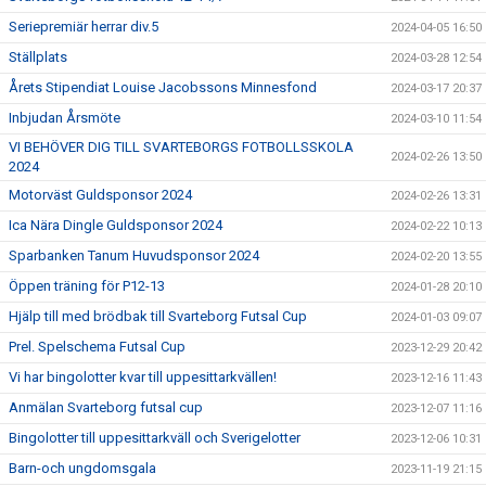
Seriepremiär herrar div.5
2024-04-05 16:50
Ställplats
2024-03-28 12:54
Årets Stipendiat Louise Jacobssons Minnesfond
2024-03-17 20:37
Inbjudan Årsmöte
2024-03-10 11:54
VI BEHÖVER DIG TILL SVARTEBORGS FOTBOLLSSKOLA
2024-02-26 13:50
2024
Motorväst Guldsponsor 2024
2024-02-26 13:31
Ica Nära Dingle Guldsponsor 2024
2024-02-22 10:13
Sparbanken Tanum Huvudsponsor 2024
2024-02-20 13:55
Öppen träning för P12-13
2024-01-28 20:10
Hjälp till med brödbak till Svarteborg Futsal Cup
2024-01-03 09:07
Prel. Spelschema Futsal Cup
2023-12-29 20:42
Vi har bingolotter kvar till uppesittarkvällen!
2023-12-16 11:43
Anmälan Svarteborg futsal cup
2023-12-07 11:16
Bingolotter till uppesittarkväll och Sverigelotter
2023-12-06 10:31
Barn-och ungdomsgala
2023-11-19 21:15