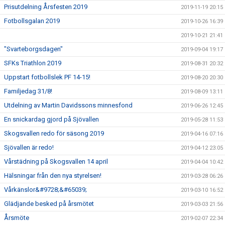
Prisutdelning Årsfesten 2019
2019-11-19 20:15
Fotbollsgalan 2019
2019-10-26 16:39
2019-10-21 21:41
"Svarteborgsdagen"
2019-09-04 19:17
SFKs Triathlon 2019
2019-08-31 20:32
Uppstart fotbollslek PF 14-15!
2019-08-20 20:30
Familjedag 31/8!
2019-08-09 13:11
Utdelning av Martin Davidssons minnesfond
2019-06-26 12:45
En snickardag gjord på Sjövallen
2019-05-28 11:53
Skogsvallen redo för säsong 2019
2019-04-16 07:16
Sjövallen är redo!
2019-04-12 23:05
Vårstädning på Skogsvallen 14 april
2019-04-04 10:42
Hälsningar från den nya styrelsen!
2019-03-28 06:26
Vårkänslor&#9728;&#65039;
2019-03-10 16:52
Glädjande besked på årsmötet
2019-03-03 21:56
Årsmöte
2019-02-07 22:34