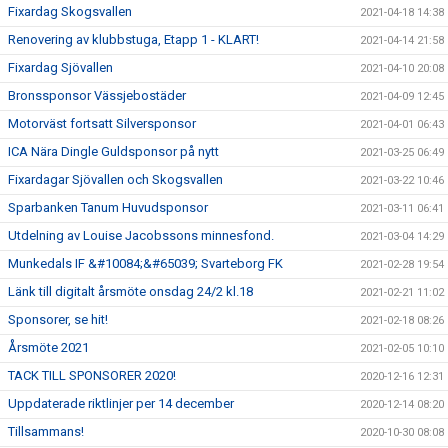
Fixardag Skogsvallen
2021-04-18 14:38
Renovering av klubbstuga, Etapp 1 - KLART!
2021-04-14 21:58
Fixardag Sjövallen
2021-04-10 20:08
Bronssponsor Vässjebostäder
2021-04-09 12:45
Motorväst fortsatt Silversponsor
2021-04-01 06:43
ICA Nära Dingle Guldsponsor på nytt
2021-03-25 06:49
Fixardagar Sjövallen och Skogsvallen
2021-03-22 10:46
Sparbanken Tanum Huvudsponsor
2021-03-11 06:41
Utdelning av Louise Jacobssons minnesfond.
2021-03-04 14:29
Munkedals IF &#10084;&#65039; Svarteborg FK
2021-02-28 19:54
Länk till digitalt årsmöte onsdag 24/2 kl.18
2021-02-21 11:02
Sponsorer, se hit!
2021-02-18 08:26
Årsmöte 2021
2021-02-05 10:10
TACK TILL SPONSORER 2020!
2020-12-16 12:31
Uppdaterade riktlinjer per 14 december
2020-12-14 08:20
Tillsammans!
2020-10-30 08:08