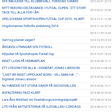
SFK INBJUDER TILL KLUBBKVÄLL TORSDAG 5 MARS
2015-03-01 23:19
NYTT REKORD-DELTAGANDE I FUTSAL CUPEN - ETT STORT
2015-02-01 22:00
TACK TILL ALLA FÖR I ÅR!
SPELSCHEMA SPORTSHOPEN FUTSAL CUP 2015 - KLART!
2014-12-21 15:58
Ungdomarnas fotbolls avslutning 2014
2014-11-26 20:18
2014-11-09 16:45
Vart tog planen vägen?
2014-10-29 22:03
ÅRSAVSLUTNINGAR SFK-FOTBOLL
2014-10-20 13:59
Inbjudan till Sportshopen Futsal Cup
2014-10-07 18:24
INGET LUGN PÅ HEMMAPLAN
2014-09-28 12:11
ETT UTEGYM FÖR ALLA - SIGNERAT JONAS LARSSON
2014-09-14 08:18
”LIVET ÄR INGET UPPDUKAT BORD - VILL MAN HA ..." -
2014-09-06 12:42
Signerat Jonas Larsson
NU HÄNDER DET STORA SAKER PÅ SKOGSVALLEN...
2014-09-06 10:11
ASFALTERING FAS2 KLART
2014-08-29 23:43
Lars-Åke Winblad om Svarteborgs konstgräsprojekt
2014-08-29 18:54
LITE FRÅN AKTIVITETERNA PÅ SJÖVALLEN I LÖRDAGS
2014-08-25 01:11