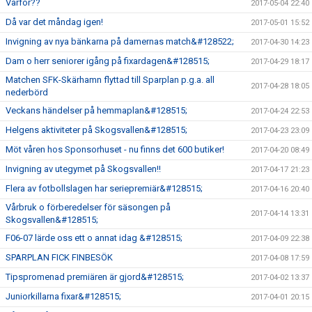
Varför??
2017-05-04 22:40
Då var det måndag igen!
2017-05-01 15:52
Invigning av nya bänkarna på damernas match&#128522;
2017-04-30 14:23
Dam o herr seniorer igång på fixardagen&#128515;
2017-04-29 18:17
Matchen SFK-Skärhamn flyttad till Sparplan p.g.a. all
2017-04-28 18:05
nederbörd
Veckans händelser på hemmaplan&#128515;
2017-04-24 22:53
Helgens aktiviteter på Skogsvallen&#128515;
2017-04-23 23:09
Möt våren hos Sponsorhuset - nu finns det 600 butiker!
2017-04-20 08:49
Invigning av utegymet på Skogsvallen!!
2017-04-17 21:23
Flera av fotbollslagen har seriepremiär&#128515;
2017-04-16 20:40
Vårbruk o förberedelser för säsongen på
2017-04-14 13:31
Skogsvallen&#128515;
F06-07 lärde oss ett o annat idag &#128515;
2017-04-09 22:38
SPARPLAN FICK FINBESÖK
2017-04-08 17:59
Tipspromenad premiären är gjord&#128515;
2017-04-02 13:37
Juniorkillarna fixar&#128515;
2017-04-01 20:15