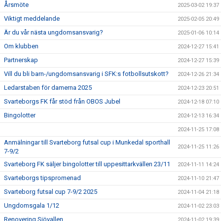
Årsmöte
2025-03-02 19:37
Viktigt meddelande
2025-02-05 20:49
Är du vår nästa ungdomsansvarig?
2025-01-06 10:14
Om klubben
2024-12-27 15:41
Partnerskap
2024-12-27 15:39
Vill du bli barn-/ungdomsansvarig i SFK:s fotbollsutskott?
2024-12-26 21:34
Ledarstaben för damerna 2025
2024-12-23 20:51
Svarteborgs FK får stöd från OBOS Jubel
2024-12-18 07:10
Bingolotter
2024-12-13 16:34
2024-11-25 17:08
Anmälningar till Svarteborg futsal cup i Munkedal sporthall
2024-11-25 11:26
7-9/2
Svarteborg FK säljer bingolotter till uppesittarkvällen 23/11
2024-11-11 14:24
Svarteborgs tipspromenad
2024-11-10 21:47
Svarteborg futsal cup 7-9/2 2025
2024-11-04 21:18
Ungdomsgala 1/12
2024-11-02 23:03
Renovering Sjövallen
2024-11-02 19:39