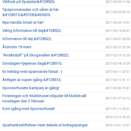
Vårbruk på Sparplan&#128526;
2017-03-29 11:34
Tipspromenaden och våren är här
2017-03-29 09:15
&#128515;&#9728;&#65039;
Nya Handla Smart är här!
2017-03-20 13:51
Viktig information till dej&#128522;
2017-03-13 00:47
Information till dej &#128522;
2017-03-01 20:00
Årsmöte 19 mars
2017-02-27 22:24
"Ansiktslyft" på Skogsvallen &#128522;
2017-02-19 13:29
Söndagen=tjejernas dag&#128515;
2017-02-18 13:39
En heldag med spännande futsal :-)
2017-02-11 23:57
Äntligen är cupen igång &#128513;
2017-02-11 01:17
Sponsorhusets kampanj är igång!
2017-02-06 10:47
Föreningen och Klubbhuset inbjuder till klubbkväll
2017-01-27 16:12
torsdagen den 2 februari
Kom igång med Sponsorhuset!
2017-01-11 09:21
2016-12-15 18:25
Sparbanksstiftelsen Väst delade ut bidragspengar
2016-12-01 10:57