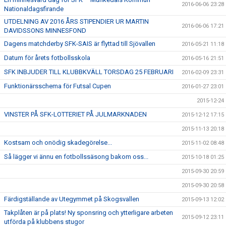
2016-06-06 23:28
Nationaldagsfirande
UTDELNING AV 2016 ÅRS STIPENDIER UR MARTIN
2016-06-06 17:21
DAVIDSSONS MINNESFOND
Dagens matchderby SFK-SAIS är flyttad till Sjövallen
2016-05-21 11:18
Datum för årets fotbollsskola
2016-05-16 21:51
SFK INBJUDER TILL KLUBBKVÄLL TORSDAG 25 FEBRUARI
2016-02-09 23:31
Funktionärsschema för Futsal Cupen
2016-01-27 23:01
2015-12-24
VINSTER PÅ SFK-LOTTERIET PÅ JULMARKNADEN
2015-12-12 17:15
2015-11-13 20:18
Kostsam och onödig skadegörelse...
2015-11-02 08:48
Så lägger vi ännu en fotbollssäsong bakom oss...
2015-10-18 01:25
2015-09-30 20:59
2015-09-30 20:58
Färdigställande av Utegymmet på Skogsvallen
2015-09-13 12:02
Takplåten är på plats! Ny sponsring och ytterligare arbeten
2015-09-12 23:11
utförda på klubbens stugor