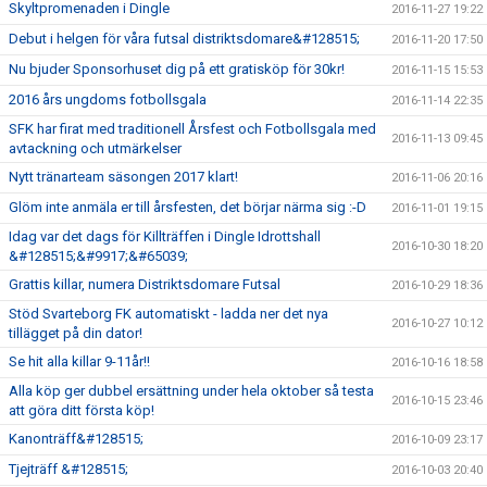
Skyltpromenaden i Dingle
2016-11-27 19:22
Debut i helgen för våra futsal distriktsdomare&#128515;
2016-11-20 17:50
Nu bjuder Sponsorhuset dig på ett gratisköp för 30kr!
2016-11-15 15:53
2016 års ungdoms fotbollsgala
2016-11-14 22:35
SFK har firat med traditionell Årsfest och Fotbollsgala med
2016-11-13 09:45
avtackning och utmärkelser
Nytt tränarteam säsongen 2017 klart!
2016-11-06 20:16
Glöm inte anmäla er till årsfesten, det börjar närma sig :-D
2016-11-01 19:15
Idag var det dags för Killträffen i Dingle Idrottshall
2016-10-30 18:20
&#128515;&#9917;&#65039;
Grattis killar, numera Distriktsdomare Futsal
2016-10-29 18:36
Stöd Svarteborg FK automatiskt - ladda ner det nya
2016-10-27 10:12
tillägget på din dator!
Se hit alla killar 9-11år!!
2016-10-16 18:58
Alla köp ger dubbel ersättning under hela oktober så testa
2016-10-15 23:46
att göra ditt första köp!
Kanonträff&#128515;
2016-10-09 23:17
Tjejträff &#128515;
2016-10-03 20:40