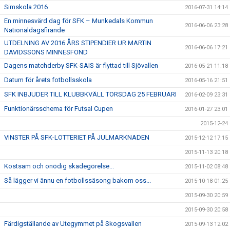
Simskola 2016
2016-07-31 14:14
En minnesvärd dag för SFK – Munkedals Kommun
2016-06-06 23:28
Nationaldagsfirande
UTDELNING AV 2016 ÅRS STIPENDIER UR MARTIN
2016-06-06 17:21
DAVIDSSONS MINNESFOND
Dagens matchderby SFK-SAIS är flyttad till Sjövallen
2016-05-21 11:18
Datum för årets fotbollsskola
2016-05-16 21:51
SFK INBJUDER TILL KLUBBKVÄLL TORSDAG 25 FEBRUARI
2016-02-09 23:31
Funktionärsschema för Futsal Cupen
2016-01-27 23:01
2015-12-24
VINSTER PÅ SFK-LOTTERIET PÅ JULMARKNADEN
2015-12-12 17:15
2015-11-13 20:18
Kostsam och onödig skadegörelse...
2015-11-02 08:48
Så lägger vi ännu en fotbollssäsong bakom oss...
2015-10-18 01:25
2015-09-30 20:59
2015-09-30 20:58
Färdigställande av Utegymmet på Skogsvallen
2015-09-13 12:02