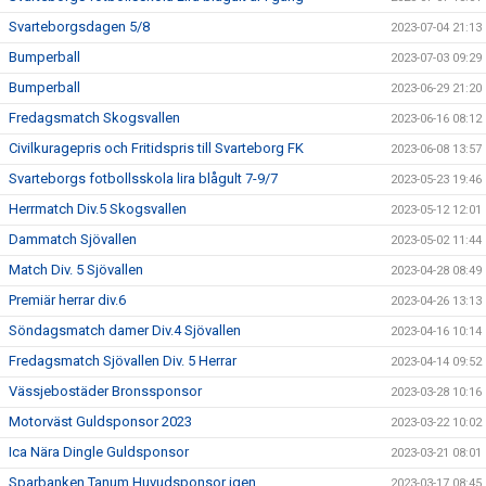
Svarteborgsdagen 5/8
2023-07-04 21:13
Bumperball
2023-07-03 09:29
Bumperball
2023-06-29 21:20
Fredagsmatch Skogsvallen
2023-06-16 08:12
Civilkuragepris och Fritidspris till Svarteborg FK
2023-06-08 13:57
Svarteborgs fotbollsskola lira blågult 7-9/7
2023-05-23 19:46
Herrmatch Div.5 Skogsvallen
2023-05-12 12:01
Dammatch Sjövallen
2023-05-02 11:44
Match Div. 5 Sjövallen
2023-04-28 08:49
Premiär herrar div.6
2023-04-26 13:13
Söndagsmatch damer Div.4 Sjövallen
2023-04-16 10:14
Fredagsmatch Sjövallen Div. 5 Herrar
2023-04-14 09:52
Vässjebostäder Bronssponsor
2023-03-28 10:16
Motorväst Guldsponsor 2023
2023-03-22 10:02
Ica Nära Dingle Guldsponsor
2023-03-21 08:01
Sparbanken Tanum Huvudsponsor igen
2023-03-17 08:45