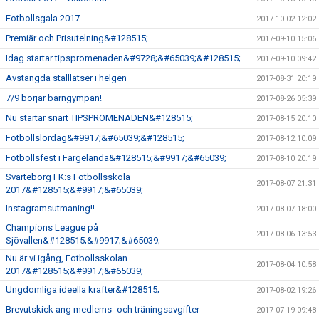
Fotbollsgala 2017
2017-10-02 12:02
Premiär och Prisutelning&#128515;
2017-09-10 15:06
Idag startar tipspromenaden&#9728;&#65039;&#128515;
2017-09-10 09:42
Avstängda ställlatser i helgen
2017-08-31 20:19
7/9 börjar barngympan!
2017-08-26 05:39
Nu startar snart TIPSPROMENADEN&#128515;
2017-08-15 20:10
Fotbollslördag&#9917;&#65039;&#128515;
2017-08-12 10:09
Fotbollsfest i Färgelanda&#128515;&#9917;&#65039;
2017-08-10 20:19
Svarteborg FK:s Fotbollsskola
2017-08-07 21:31
2017&#128515;&#9917;&#65039;
Instagramsutmaning!!
2017-08-07 18:00
Champions League på
2017-08-06 13:53
Sjövallen&#128515;&#9917;&#65039;
Nu är vi igång, Fotbollsskolan
2017-08-04 10:58
2017&#128515;&#9917;&#65039;
Ungdomliga ideella krafter&#128515;
2017-08-02 19:26
Brevutskick ang medlems- och träningsavgifter
2017-07-19 09:48