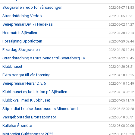
Skogsvallen redo för vårsäsongen.
2022-05-07 11:53
Strandstädning Veddö
2022-05-05 10:31
Seriepremiär Div. 7 i Hedekas
2022-05-02 14:27
Herrmatch Sjövallen
2022-04-30 12:14
Försäljning Sportlotten
2022-04-29 09:44
Fixardag Skogsvallen
2022-04-25 19:34
Strandstädning = Extra pengar till Svarteborg FK
2022-04-22 08:45
Klubbhuset
2022-04-20 08:21
Extra pengar till vår förening
2022-04-18 19:15
Seriepremiär Herrar Div. 6
2022-04-18 10:49
Klubbhuset ny kollektion på Sjövallen
2022-04-14 08:12
Klubbkväll med Klubbhuset
2022-04-05 11:19
Stipendiat Louise Jacobssons Minnesfond
2022-03-22 07:28
Vässjebostäder Bronssponsor
2022-03-10 08:31
Kallelse Årsmöte
2022-03-08 09:00
Motorväst Guldsponsor 2022
2022-03-07 10:13