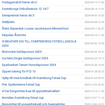
Fredagsmatch herrar div.5
2024-04-19 17:00
Svarteborgs fotbollsskola 12-14/7
2024-04-14 17:01
Seriepremiär herrar div.5
2024-04-05 16:50
Ställplats
2024-03-28 12:54
Årets Stipendiat Louise Jacobssons Minnesfond
2024-03-17 20:37
Inbjudan Årsmöte
2024-03-10 11:54
VI BEHÖVER DIG TILL SVARTEBORGS FOTBOLLSSKOLA
2024-02-26 13:50
2024
Motorväst Guldsponsor 2024
2024-02-26 13:31
Ica Nära Dingle Guldsponsor 2024
2024-02-22 10:13
Sparbanken Tanum Huvudsponsor 2024
2024-02-20 13:55
Öppen träning för P12-13
2024-01-28 20:10
Hjälp till med brödbak till Svarteborg Futsal Cup
2024-01-03 09:07
Prel. Spelschema Futsal Cup
2023-12-29 20:42
Vi har bingolotter kvar till uppesittarkvällen!
2023-12-16 11:43
Anmälan Svarteborg futsal cup
2023-12-07 11:16
Bingolotter till uppesittarkväll och Sverigelotter
2023-12-06 10:31