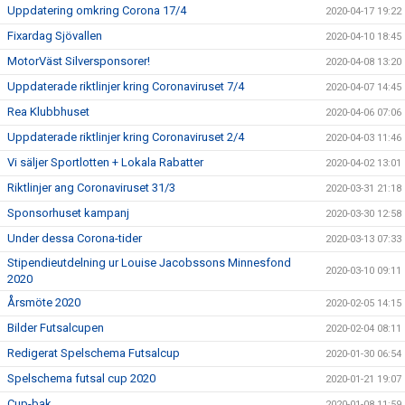
Uppdatering omkring Corona 17/4
2020-04-17 19:22
Fixardag Sjövallen
2020-04-10 18:45
MotorVäst Silversponsorer!
2020-04-08 13:20
Uppdaterade riktlinjer kring Coronaviruset 7/4
2020-04-07 14:45
Rea Klubbhuset
2020-04-06 07:06
Uppdaterade riktlinjer kring Coronaviruset 2/4
2020-04-03 11:46
Vi säljer Sportlotten + Lokala Rabatter
2020-04-02 13:01
Riktlinjer ang Coronaviruset 31/3
2020-03-31 21:18
Sponsorhuset kampanj
2020-03-30 12:58
Under dessa Corona-tider
2020-03-13 07:33
Stipendieutdelning ur Louise Jacobssons Minnesfond
2020-03-10 09:11
2020
Årsmöte 2020
2020-02-05 14:15
Bilder Futsalcupen
2020-02-04 08:11
Redigerat Spelschema Futsalcup
2020-01-30 06:54
Spelschema futsal cup 2020
2020-01-21 19:07
Cup-bak
2020-01-08 11:59