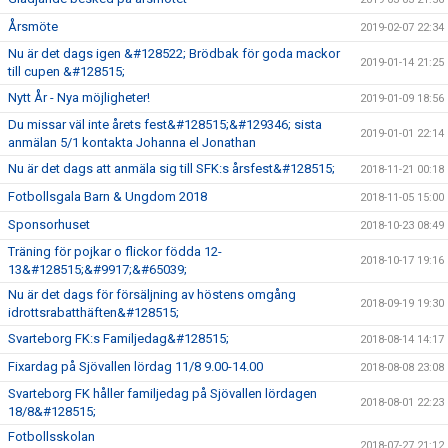
Årsmöte
2019-02-07 22:34
Nu är det dags igen &#128522; Brödbak för goda mackor
2019-01-14 21:25
till cupen &#128515;
Nytt År - Nya möjligheter!
2019-01-09 18:56
Du missar väl inte årets fest&#128515;&#129346; sista
2019-01-01 22:14
anmälan 5/1 kontakta Johanna el Jonathan
Nu är det dags att anmäla sig till SFK:s årsfest&#128515;
2018-11-21 00:18
Fotbollsgala Barn & Ungdom 2018
2018-11-05 15:00
Sponsorhuset
2018-10-23 08:49
Träning för pojkar o flickor födda 12-
2018-10-17 19:16
13&#128515;&#9917;&#65039;
Nu är det dags för försäljning av höstens omgång
2018-09-19 19:30
idrottsrabatthäften&#128515;
Svarteborg FK:s Familjedag&#128515;
2018-08-14 14:17
Fixardag på Sjövallen lördag 11/8 9.00-14.00
2018-08-08 23:08
Svarteborg FK håller familjedag på Sjövallen lördagen
2018-08-01 22:23
18/8&#128515;
Fotbollsskolan
2018-07-27 21:12