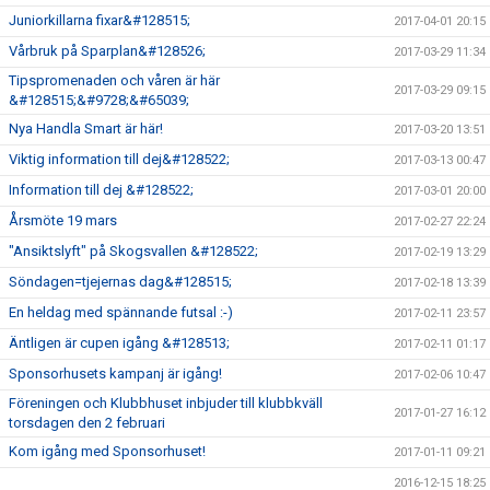
Juniorkillarna fixar&#128515;
2017-04-01 20:15
Vårbruk på Sparplan&#128526;
2017-03-29 11:34
Tipspromenaden och våren är här
2017-03-29 09:15
&#128515;&#9728;&#65039;
Nya Handla Smart är här!
2017-03-20 13:51
Viktig information till dej&#128522;
2017-03-13 00:47
Information till dej &#128522;
2017-03-01 20:00
Årsmöte 19 mars
2017-02-27 22:24
"Ansiktslyft" på Skogsvallen &#128522;
2017-02-19 13:29
Söndagen=tjejernas dag&#128515;
2017-02-18 13:39
En heldag med spännande futsal :-)
2017-02-11 23:57
Äntligen är cupen igång &#128513;
2017-02-11 01:17
Sponsorhusets kampanj är igång!
2017-02-06 10:47
Föreningen och Klubbhuset inbjuder till klubbkväll
2017-01-27 16:12
torsdagen den 2 februari
Kom igång med Sponsorhuset!
2017-01-11 09:21
2016-12-15 18:25