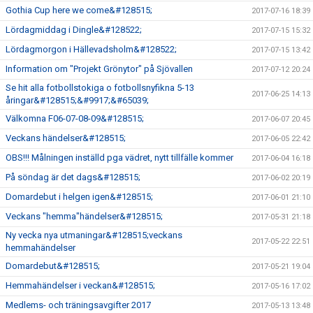
Gothia Cup here we come&#128515;
2017-07-16 18:39
Lördagmiddag i Dingle&#128522;
2017-07-15 15:32
Lördagmorgon i Hällevadsholm&#128522;
2017-07-15 13:42
Information om "Projekt Grönytor" på Sjövallen
2017-07-12 20:24
Se hit alla fotbollstokiga o fotbollsnyfikna 5-13
2017-06-25 14:13
åringar&#128515;&#9917;&#65039;
Välkomna F06-07-08-09&#128515;
2017-06-07 20:45
Veckans händelser&#128515;
2017-06-05 22:42
OBS!!! Målningen inställd pga vädret, nytt tillfälle kommer
2017-06-04 16:18
På söndag är det dags&#128515;
2017-06-02 20:19
Domardebut i helgen igen&#128515;
2017-06-01 21:10
Veckans "hemma"händelser&#128515;
2017-05-31 21:18
Ny vecka nya utmaningar&#128515;veckans
2017-05-22 22:51
hemmahändelser
Domardebut&#128515;
2017-05-21 19:04
Hemmahändelser i veckan&#128515;
2017-05-16 17:02
Medlems- och träningsavgifter 2017
2017-05-13 13:48