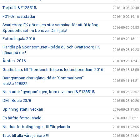
Tjejträff &#128515;
2016-10-03 20:40
F01-03 höststädar
2016-10-02 19:18
Svarteborg FK gör nu en stor satsning för att få igång
2016-09-30 09:53
Sponsorhuset - vi behöver Din hjälp!
Fotbollsgala 2016
2016-09-29 18:11
Handla på Sponsorhuset - både du och Svarteborg FK
2016-09-28 19:23
tjänar på det!
Årsfest 2016
2016-09-25 13:41
Grattis Lars till Thordénstiftelsens ledarstipendium 2016
2016-09-18 13:50
Barngympan drar igång, då är "Sommarlovet"
2016-09-11 14:21
slut&#128522;
Nu startar "gympan" igen, kom o va med &#128515;
2016-08-28 22:57
DM i Boule 23/8
2016-08-25 10:26
Spinning start i veckan
2016-08-21 11:05
En häftig fotbollshelg!
2016-08-18 00:11
Nu drar fotbollsgänget till Färgelanda
2016-08-11 23:55
Tack till alla våra juniorer!!!
2016-08-08 21:04