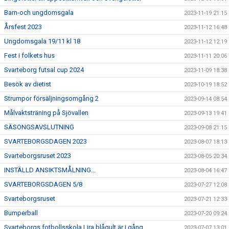
Barn-och ungdomsgala
2023-11-19 21:15
Årsfest 2023
2023-11-12 16:48
Ungdomsgala 19/11 kl 18
2023-11-12 12:19
Fest i folkets hus
2023-11-11 20:06
Svarteborg futsal cup 2024
2023-11-09 18:38
Besök av dietist
2023-10-19 18:52
Strumpor försäljningsomgång 2
2023-09-14 08:54
Målvaktsträning på Sjövallen
2023-09-13 19:41
SÄSONGSAVSLUTNING
2023-09-08 21:15
SVARTEBORGSDAGEN 2023
2023-08-07 18:13
Svarteborgsruset 2023
2023-08-05 20:34
INSTÄLLD ANSIKTSMÅLNING...
2023-08-04 16:47
SVARTEBORGSDAGEN 5/8
2023-07-27 12:08
Svarteborgsruset
2023-07-21 12:33
Bumperball
2023-07-20 09:24
Svarteborgs fotbollsskola Lira blågult är i gång
2023-07-07 13:01