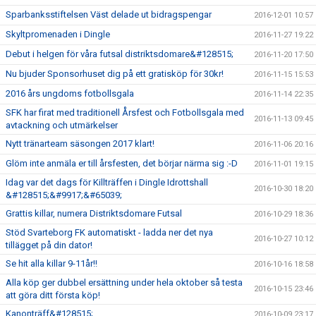
Sparbanksstiftelsen Väst delade ut bidragspengar
2016-12-01 10:57
Skyltpromenaden i Dingle
2016-11-27 19:22
Debut i helgen för våra futsal distriktsdomare&#128515;
2016-11-20 17:50
Nu bjuder Sponsorhuset dig på ett gratisköp för 30kr!
2016-11-15 15:53
2016 års ungdoms fotbollsgala
2016-11-14 22:35
SFK har firat med traditionell Årsfest och Fotbollsgala med
2016-11-13 09:45
avtackning och utmärkelser
Nytt tränarteam säsongen 2017 klart!
2016-11-06 20:16
Glöm inte anmäla er till årsfesten, det börjar närma sig :-D
2016-11-01 19:15
Idag var det dags för Killträffen i Dingle Idrottshall
2016-10-30 18:20
&#128515;&#9917;&#65039;
Grattis killar, numera Distriktsdomare Futsal
2016-10-29 18:36
Stöd Svarteborg FK automatiskt - ladda ner det nya
2016-10-27 10:12
tillägget på din dator!
Se hit alla killar 9-11år!!
2016-10-16 18:58
Alla köp ger dubbel ersättning under hela oktober så testa
2016-10-15 23:46
att göra ditt första köp!
Kanonträff&#128515;
2016-10-09 23:17