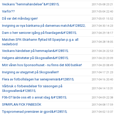
Veckans "hemmahändelser"&#128515;
2017-05-08 23:21
Varför??
2017-05-04 22:40
Då var det måndag igen!
2017-05-01 15:52
Invigning av nya bänkarna på damernas match&#128522;
2017-04-30 14:23
Dam o herr seniorer igång på fixardagen&#128515;
2017-04-29 18:17
Matchen SFK-Skärhamn flyttad till Sparplan p.g.a. all
2017-04-28 18:05
nederbörd
Veckans händelser på hemmaplan&#128515;
2017-04-24 22:53
Helgens aktiviteter på Skogsvallen&#128515;
2017-04-23 23:09
Möt våren hos Sponsorhuset - nu finns det 600 butiker!
2017-04-20 08:49
Invigning av utegymet på Skogsvallen!!
2017-04-17 21:23
Flera av fotbollslagen har seriepremiär&#128515;
2017-04-16 20:40
Vårbruk o förberedelser för säsongen på
2017-04-14 13:31
Skogsvallen&#128515;
F06-07 lärde oss ett o annat idag &#128515;
2017-04-09 22:38
SPARPLAN FICK FINBESÖK
2017-04-08 17:59
Tipspromenad premiären är gjord&#128515;
2017-04-02 13:37