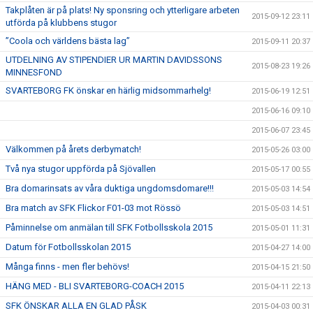
Takplåten är på plats! Ny sponsring och ytterligare arbeten
2015-09-12 23:11
utförda på klubbens stugor
”Coola och världens bästa lag”
2015-09-11 20:37
UTDELNING AV STIPENDIER UR MARTIN DAVIDSSONS
2015-08-23 19:26
MINNESFOND
SVARTEBORG FK önskar en härlig midsommarhelg!
2015-06-19 12:51
2015-06-16 09:10
2015-06-07 23:45
Välkommen på årets derbymatch!
2015-05-26 03:00
Två nya stugor uppförda på Sjövallen
2015-05-17 00:55
Bra domarinsats av våra duktiga ungdomsdomare!!!
2015-05-03 14:54
Bra match av SFK Flickor F01-03 mot Rössö
2015-05-03 14:51
Påminnelse om anmälan till SFK Fotbollsskola 2015
2015-05-01 11:31
Datum för Fotbollsskolan 2015
2015-04-27 14:00
Många finns - men fler behövs!
2015-04-15 21:50
HÄNG MED - BLI SVARTEBORG-COACH 2015
2015-04-11 22:13
SFK ÖNSKAR ALLA EN GLAD PÅSK
2015-04-03 00:31