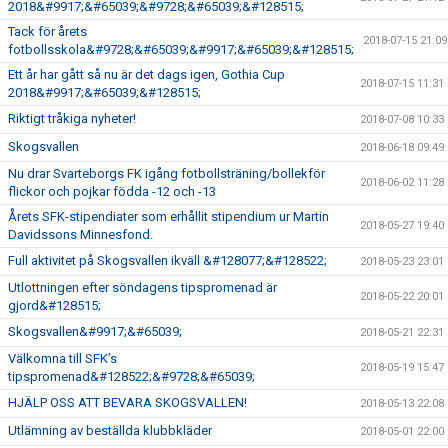
2018&#9917;&#65039;&#9728;&#65039;&#128515;
Tack för årets
2018-07-15 21:09
fotbollsskola&#9728;&#65039;&#9917;&#65039;&#128515;
Ett år har gått så nu är det dags igen, Gothia Cup
2018-07-15 11:31
2018&#9917;&#65039;&#128515;
Riktigt tråkiga nyheter!
2018-07-08 10:33
Skogsvallen
2018-06-18 09:49
Nu drar Svarteborgs FK igång fotbollsträning/bollekför
2018-06-02 11:28
flickor och pojkar födda -12 och -13
Årets SFK-stipendiater som erhållit stipendium ur Martin
2018-05-27 19:40
Davidssons Minnesfond.
Full aktivitet på Skogsvallen ikväll &#128077;&#128522;
2018-05-23 23:01
Utlottningen efter söndagens tipspromenad är
2018-05-22 20:01
gjord&#128515;
Skogsvallen&#9917;&#65039;
2018-05-21 22:31
Välkomna till SFK’s
2018-05-19 15:47
tipspromenad&#128522;&#9728;&#65039;
HJÄLP OSS ATT BEVARA SKOGSVALLEN!
2018-05-13 22:08
Utlämning av beställda klubbkläder
2018-05-01 22:00