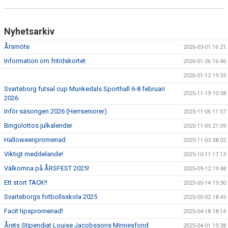
Nyhetsarkiv
Årsmöte
2026-03-01 16:21
Information om fritidskortet
2026-01-26 16:46
2026-01-12 19:33
Svarteborg futsal cup Munkedals Sporthall 6-8 februari
2025-11-19 10:58
2026
Inför säsongen 2026 (Herrseniorer).
2025-11-06 11:57
Bingolottos julkalender
2025-11-05 21:09
Halloweenpromenad
2025-11-03 08:02
Viktigt meddelande!
2025-10-11 17:13
Välkomna på ÅRSFEST 2025!
2025-09-12 19:48
Ett stort TACK!!
2025-05-14 19:30
Svarteborgs fotbollsskola 2025
2025-05-02 18:45
Facit tipspromenad!
2025-04-18 18:14
Årets Stipendiat Louise Jacobssons Minnesfond
2025-04-01 19:38