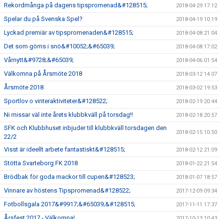
Rekordmånga på dagens tipspromenad&#128515;
2018-04-29 17:12
Spelar du på Svenska Spel?
2018-04-19 10:19
Lyckad premiär av tipspromenaden&#128515;
2018-04-08 21:04
Det som göms i snö&#10052;&#65039;
2018-04-08 17:02
Vårnytt&#9728;&#65039;
2018-04-06 01:54
Välkomna på Årsmöte 2018
2018-03-12 14:07
Årsmöte 2018
2018-03-02 19:53
Sportlov o vinteraktiviteter&#128522;
2018-02-19 20:44
Ni missar väl inte årets klubbkväll på torsdag!!
2018-02-18 20:57
SFK och Klubbhuset inbjuder till klubbkväll torsdagen den
2018-02-15 10:50
22/2
Visst är ideellt arbete fantastiskt&#128515;
2018-02-12 21:09
Stötta Svarteborg FK 2018
2018-01-22 21:54
Brödbak för goda mackor till cupen&#128523;
2018-01-07 18:57
Vinnare av höstens Tipspromenad&#128522;
2017-12-09 09:34
Fotbollsgala 2017&#9917;&#65039;&#128515;
2017-11-11 17:37
Årsfest 2017 - Välkomna!
2017-10-13 10:43