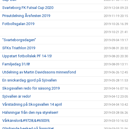
Svarteborg FK Futsal Cup 2020
2019-12-04 09:23
Prisutdelning Årsfesten 2019
2019-11-19 20:15
Fotbollsgalan 2019
2019-10-26 16:39
2019-10-21 21:41
"Svarteborgsdagen"
2019-09-04 19:17
SFKs Triathlon 2019
2019-08-31 20:32
Uppstart fotbollslek PF 14-15!
2019-08-20 20:30
Familjedag 31/8!
2019-08-09 13:11
Utdelning av Martin Davidssons minnesfond
2019-06-26 12:45
En snickardag gjord på Sjövallen
2019-05-28 11:53
Skogsvallen redo för säsong 2019
2019-04-16 07:16
Sjövallen är redo!
2019-04-12 23:05
Vårstädning på Skogsvallen 14 april
2019-04-04 10:42
Hälsningar från den nya styrelsen!
2019-03-28 06:26
Vårkänslor&#9728;&#65039;
2019-03-10 16:52
Glädjande besked på årsmötet
2019-03-03 21:56