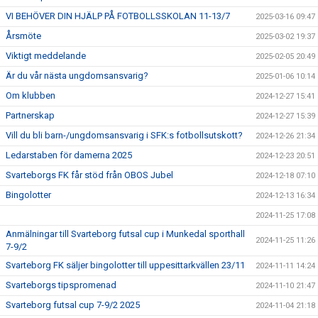
VI BEHÖVER DIN HJÄLP PÅ FOTBOLLSSKOLAN 11-13/7
2025-03-16 09:47
Årsmöte
2025-03-02 19:37
Viktigt meddelande
2025-02-05 20:49
Är du vår nästa ungdomsansvarig?
2025-01-06 10:14
Om klubben
2024-12-27 15:41
Partnerskap
2024-12-27 15:39
Vill du bli barn-/ungdomsansvarig i SFK:s fotbollsutskott?
2024-12-26 21:34
Ledarstaben för damerna 2025
2024-12-23 20:51
Svarteborgs FK får stöd från OBOS Jubel
2024-12-18 07:10
Bingolotter
2024-12-13 16:34
2024-11-25 17:08
Anmälningar till Svarteborg futsal cup i Munkedal sporthall
2024-11-25 11:26
7-9/2
Svarteborg FK säljer bingolotter till uppesittarkvällen 23/11
2024-11-11 14:24
Svarteborgs tipspromenad
2024-11-10 21:47
Svarteborg futsal cup 7-9/2 2025
2024-11-04 21:18