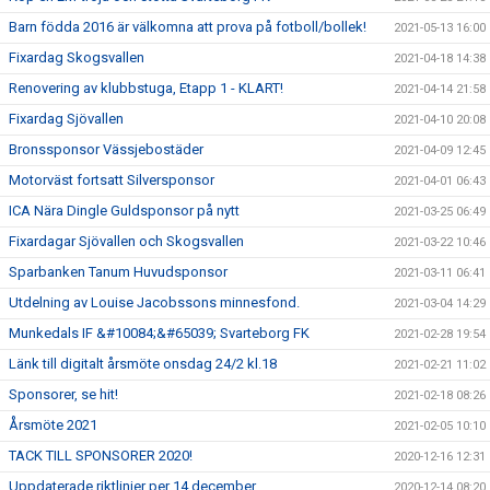
Barn födda 2016 är välkomna att prova på fotboll/bollek!
2021-05-13 16:00
Fixardag Skogsvallen
2021-04-18 14:38
Renovering av klubbstuga, Etapp 1 - KLART!
2021-04-14 21:58
Fixardag Sjövallen
2021-04-10 20:08
Bronssponsor Vässjebostäder
2021-04-09 12:45
Motorväst fortsatt Silversponsor
2021-04-01 06:43
ICA Nära Dingle Guldsponsor på nytt
2021-03-25 06:49
Fixardagar Sjövallen och Skogsvallen
2021-03-22 10:46
Sparbanken Tanum Huvudsponsor
2021-03-11 06:41
Utdelning av Louise Jacobssons minnesfond.
2021-03-04 14:29
Munkedals IF &#10084;&#65039; Svarteborg FK
2021-02-28 19:54
Länk till digitalt årsmöte onsdag 24/2 kl.18
2021-02-21 11:02
Sponsorer, se hit!
2021-02-18 08:26
Årsmöte 2021
2021-02-05 10:10
TACK TILL SPONSORER 2020!
2020-12-16 12:31
Uppdaterade riktlinjer per 14 december
2020-12-14 08:20