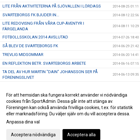
LITE FRÅN AKTIVITETERNA PÅ SJÖVALLEN I LÖRDAGS
2014-08-25 01:11
SVARTEBORGS FK BJUDER IN...
2014-08-12 22:56
LITE REDOVISNG FRÅN VÅRA CUP-ÄVENTYR I
2014-08-11 10:29
FÄRGELANDA
FOTBOLLSSKOLAN 2014 AVSLUTAD
2014-07-26 18:40
SÅ BLEV DE SVARTEBORGS FK
2014-06-29 21:42
TREVLIG MIDSOMMAR
2014-06-20 14:41
EN REFLEKTION BETR. SVARTEBORGS ARBETE
2014-06-16 07:15
TA DEL AV HUR MARTIN "DAIN" JOHANSSON SER PÅ
2014-06-13 09:35
FÖRENINGSLIVET
FRAMTIDEN - DEN HÄNGER PÅ DIG
2014-06-07 17:47
HÅLL UTKIK!
För att hemsidan ska fungera korrekt använder vi nödvändiga
2014-06-06 21:40
cookies från SportAdmin. Dessa går inte att stänga av.
LYCKAD INVIGNING AV SPARPLAN
2014-04-30 11:34
Föreningen kan också använda frivilliga cookies, t.ex. för statistik
eller marknadsföring. Du väljer själv om du vill acceptera dessa.
Anpassa dina val
Cookie-inställningar
Gå till Webbversion
Acceptera nödvändiga
Acceptera alla