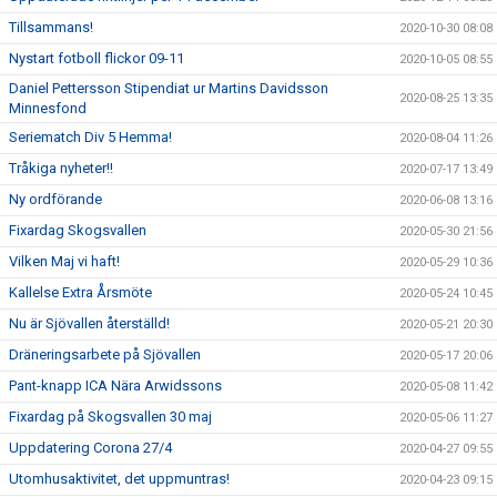
Tillsammans!
2020-10-30 08:08
Nystart fotboll flickor 09-11
2020-10-05 08:55
Daniel Pettersson Stipendiat ur Martins Davidsson
2020-08-25 13:35
Minnesfond
Seriematch Div 5 Hemma!
2020-08-04 11:26
Tråkiga nyheter!!
2020-07-17 13:49
Ny ordförande
2020-06-08 13:16
Fixardag Skogsvallen
2020-05-30 21:56
Vilken Maj vi haft!
2020-05-29 10:36
Kallelse Extra Årsmöte
2020-05-24 10:45
Nu är Sjövallen återställd!
2020-05-21 20:30
Dräneringsarbete på Sjövallen
2020-05-17 20:06
Pant-knapp ICA Nära Arwidssons
2020-05-08 11:42
Fixardag på Skogsvallen 30 maj
2020-05-06 11:27
Uppdatering Corona 27/4
2020-04-27 09:55
Utomhusaktivitet, det uppmuntras!
2020-04-23 09:15