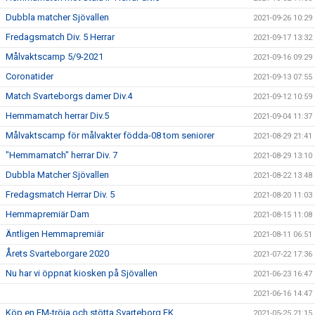
Dubbla matcher Sjövallen
2021-09-26 10:29
Fredagsmatch Div. 5 Herrar
2021-09-17 13:32
Målvaktscamp 5/9-2021
2021-09-16 09:29
Coronatider
2021-09-13 07:55
Match Svarteborgs damer Div.4
2021-09-12 10:59
Hemmamatch herrar Div.5
2021-09-04 11:37
Målvaktscamp för målvakter födda-08 tom seniorer
2021-08-29 21:41
"Hemmamatch" herrar Div. 7
2021-08-29 13:10
Dubbla Matcher Sjövallen
2021-08-22 13:48
Fredagsmatch Herrar Div. 5
2021-08-20 11:03
Hemmapremiär Dam
2021-08-15 11:08
Äntligen Hemmapremiär
2021-08-11 06:51
Årets Svarteborgare 2020
2021-07-22 17:36
Nu har vi öppnat kiosken på Sjövallen
2021-06-23 16:47
2021-06-16 14:47
Köp en EM-tröja och stötta Svarteborg FK
2021-05-25 21:15