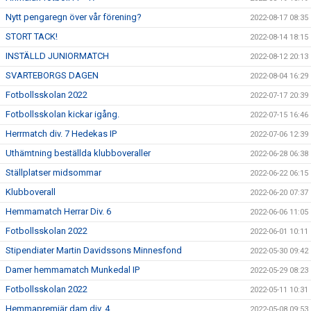
Nytt pengaregn över vår förening?
2022-08-17 08:35
STORT TACK!
2022-08-14 18:15
INSTÄLLD JUNIORMATCH
2022-08-12 20:13
SVARTEBORGS DAGEN
2022-08-04 16:29
Fotbollsskolan 2022
2022-07-17 20:39
Fotbollsskolan kickar igång.
2022-07-15 16:46
Herrmatch div. 7 Hedekas IP
2022-07-06 12:39
Uthämtning beställda klubboveraller
2022-06-28 06:38
Ställplatser midsommar
2022-06-22 06:15
Klubboverall
2022-06-20 07:37
Hemmamatch Herrar Div. 6
2022-06-06 11:05
Fotbollsskolan 2022
2022-06-01 10:11
Stipendiater Martin Davidssons Minnesfond
2022-05-30 09:42
Damer hemmamatch Munkedal IP
2022-05-29 08:23
Fotbollsskolan 2022
2022-05-11 10:31
Hemmapremiär dam div. 4
2022-05-08 09:53