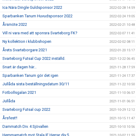
Ica Nära Dingle Guldsponsor 2022
2022-02-28 14:59
Sparbanken Tanum Huvudsponsor 2022
2022-02-24 19:05
Årsmöte 2022
2022-02-21 10:48
Vill ni vara med att sponsra Svarteborg FK?
2022-02-07 11:41
Ny kollektion i klubbshopen
2022-02-02 08:11
Årets Svarteborgare 2021
2022-01-20 15:17
Svarteborg Futsal Cup 2022 inställd.
2021-12-22 06:45
Snart är dagen här…
2021-11-28 17:59
Sparbanken Tanum gör det igen
2021-11-24 17:37
Jullåda sista beställningsdatum 30/11
2021-11-22 10:50
Fotbollsgalan 2021
2021-11-10 06:57
Jullåda
2021-11-01 06:51
Svarteborg Futsal cup 2022
2021-10-29 12:12
Årsfest!!
2021-10-15 11:47
Dammatch Div. 4 Sjövallen
2021-10-10 10:56
Hemmamatch mot Stala IF Herrar div.5
2021-10-02 11:55