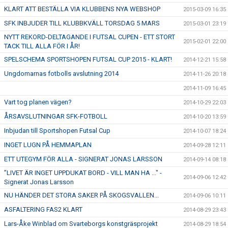
KLART ATT BESTÄLLA VIA KLUBBENS NYA WEBSHOP
2015-03-09 16:35
SFK INBJUDER TILL KLUBBKVÄLL TORSDAG 5 MARS
2015-03-01 23:19
NYTT REKORD-DELTAGANDE I FUTSAL CUPEN - ETT STORT
2015-02-01 22:00
TACK TILL ALLA FÖR I ÅR!
SPELSCHEMA SPORTSHOPEN FUTSAL CUP 2015 - KLART!
2014-12-21 15:58
Ungdomarnas fotbolls avslutning 2014
2014-11-26 20:18
2014-11-09 16:45
Vart tog planen vägen?
2014-10-29 22:03
ÅRSAVSLUTNINGAR SFK-FOTBOLL
2014-10-20 13:59
Inbjudan till Sportshopen Futsal Cup
2014-10-07 18:24
INGET LUGN PÅ HEMMAPLAN
2014-09-28 12:11
ETT UTEGYM FÖR ALLA - SIGNERAT JONAS LARSSON
2014-09-14 08:18
”LIVET ÄR INGET UPPDUKAT BORD - VILL MAN HA ..." -
2014-09-06 12:42
Signerat Jonas Larsson
NU HÄNDER DET STORA SAKER PÅ SKOGSVALLEN...
2014-09-06 10:11
ASFALTERING FAS2 KLART
2014-08-29 23:43
Lars-Åke Winblad om Svarteborgs konstgräsprojekt
2014-08-29 18:54