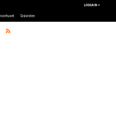
LOGGA IN
nsorhuset
Gräsroten