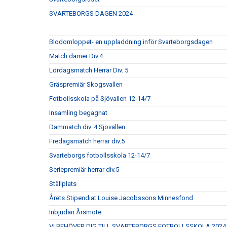
SVARTEBORGS DAGEN 2024
Blodomloppet- en uppladdning inför Svarteborgsdagen
Match damer Div.4
Lördagsmatch Herrar Div. 5
Gräspremiär Skogsvallen
Fotbollsskola på Sjövallen 12-14/7
Insamling begagnat
Dammatch div. 4 Sjövallen
Fredagsmatch herrar div.5
Svarteborgs fotbollsskola 12-14/7
Seriepremiär herrar div.5
Ställplats
Årets Stipendiat Louise Jacobssons Minnesfond
Inbjudan Årsmöte
VI BEHÖVER DIG TILL SVARTEBORGS FOTBOLLSSKOLA 2024