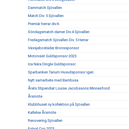
Dammatch Sjövallen
Match Div. 5 Sjövallen
Premiär herrar div.6
Söndagsmatch damer Div.4 Sjövallen
Fredagsmatch Sjövallen Div. 5 Herrar
Vässjebostäder Bronssponsor
Motorväst Guldsponsor 2023
Ica Nära Dingle Guldsponsor
Sparbanken Tanum Huvudsponsor igen
Nytt samarbete med Bambusa
Årets Stipendiat Louise Jacobssons Minnesfond
Årsmöte
Klubbhuset ny kollektion på Sjövallen
Kallelse Årsmöte
Renovering Sjövallen
Futsal Cup 2023