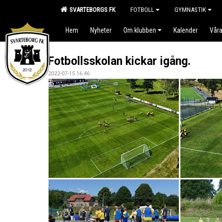
SVARTEBORGS FK
FOTBOLL
GYMNASTIK
Hem
Nyheter
Om klubben
Kalender
Våra
Fotbollsskolan kickar igång.
2022-07-15 16:46