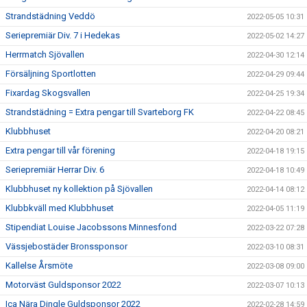
Strandstädning Veddö
2022-05-05 10:31
Seriepremiär Div. 7 i Hedekas
2022-05-02 14:27
Herrmatch Sjövallen
2022-04-30 12:14
Försäljning Sportlotten
2022-04-29 09:44
Fixardag Skogsvallen
2022-04-25 19:34
Strandstädning = Extra pengar till Svarteborg FK
2022-04-22 08:45
Klubbhuset
2022-04-20 08:21
Extra pengar till vår förening
2022-04-18 19:15
Seriepremiär Herrar Div. 6
2022-04-18 10:49
Klubbhuset ny kollektion på Sjövallen
2022-04-14 08:12
Klubbkväll med Klubbhuset
2022-04-05 11:19
Stipendiat Louise Jacobssons Minnesfond
2022-03-22 07:28
Vässjebostäder Bronssponsor
2022-03-10 08:31
Kallelse Årsmöte
2022-03-08 09:00
Motorväst Guldsponsor 2022
2022-03-07 10:13
Ica Nära Dingle Guldsponsor 2022
2022-02-28 14:59