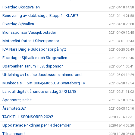
Fixardag Skogsvallen
2021-04-18 14:38
Renovering av klubbstuga, Etapp 1 - KLART!
2021-04-14 21:58
Fixardag Sjövallen
2021-04-10 20:08
Bronssponsor Vässjebostäder
2021-04-09 12:45
Motorväst fortsatt Silversponsor
2021-04-01 06:43
ICA Nära Dingle Guldsponsor på nytt
2021-03-25 06:49
Fixardagar Sjövallen och Skogsvallen
2021-03-22 10:46
Sparbanken Tanum Huvudsponsor
2021-03-11 06:41
Utdelning av Louise Jacobssons minnesfond.
2021-03-04 14:29
Munkedals IF &#10084;&#65039; Svarteborg FK
2021-02-28 19:54
Länk till digitalt årsmöte onsdag 24/2 kl.18
2021-02-21 11:02
Sponsorer, se hit!
2021-02-18 08:26
Årsmöte 2021
2021-02-05 10:10
TACK TILL SPONSORER 2020!
2020-12-16 12:31
Uppdaterade riktlinjer per 14 december
2020-12-14 08:20
Tillsammans!
2020-10-30 08:08