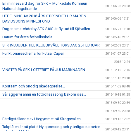
En minnesvärd dag för SFK – Munkedals Kommun
2016-06-06 23:28
Nationaldagsfirande
UTDELNING AV 2016 ÅRS STIPENDIER UR MARTIN
2016-06-06 17:21
DAVIDSSONS MINNESFOND
Dagens matchderby SFK-SAIS är flyttad till Sjövallen
2016-05-21 11:18
Datum för årets fotbollsskola
2016-05-16 21:51
SFK INBJUDER TILL KLUBBKVÄLL TORSDAG 25 FEBRUARI
2016-02-09 23:31
Funktionärsschema för Futsal Cupen
2016-01-27 23:01
2015-12-24
VINSTER PÅ SFK-LOTTERIET PÅ JULMARKNADEN
2015-12-12 17:15
2015-11-13 20:18
Kostsam och onödig skadegörelse...
2015-11-02 08:48
Så lägger vi ännu en fotbollssäsong bakom oss...
2015-10-18 01:25
2015-09-30 20:59
2015-09-30 20:58
Färdigställande av Utegymmet på Skogsvallen
2015-09-13 12:02
Takplåten är på plats! Ny sponsring och ytterligare arbeten
2015-09-12 23:11