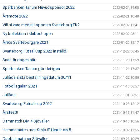
Sparbanken Tanum Huvudsponsor 2022
2022-02-24 19:05
Årsmöte 2022
2022-02-21 10:48
Vill ni vara med att sponsra Svarteborg FK?
2022-02-07 11:41
Ny kollektion i klubbshopen
2022-02-02 08:11
Årets Svarteborgare 2021
2022-01-20 15:17
Svarteborg Futsal Cup 2022 inställd.
2021-12-22 06:45
Snart är dagen här…
2021-11-28 17:59
Sparbanken Tanum gör det igen
2021-11-24 17:37
Jullåda sista beställningsdatum 30/11
2021-11-22 10:50
Fotbollsgalan 2021
2021-11-10 06:57
Jullåda
2021-11-01 06:51
Svarteborg Futsal cup 2022
2021-10-29 12:12
Årsfest!!
2021-10-15 11:47
Dammatch Div. 4 Sjövallen
2021-10-10 10:56
Hemmamatch mot Stala IF Herrar div.5
2021-10-02 11:55
Dubbla matcher Sjövallen
2021-09-26 10:29