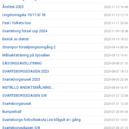
Årsfest 2023
2023-11-12 16:48
Ungdomsgala 19/11 kl 18
2023-11-12 12:19
Fest i folkets hus
2023-11-11 20:06
Svarteborg futsal cup 2024
2023-11-09 18:38
Besök av dietist
2023-10-19 18:52
Strumpor försäljningsomgång 2
2023-09-14 08:54
Målvaktsträning på Sjövallen
2023-09-13 19:41
SÄSONGSAVSLUTNING
2023-09-08 21:15
SVARTEBORGSDAGEN 2023
2023-08-07 18:13
Svarteborgsruset 2023
2023-08-05 20:34
INSTÄLLD ANSIKTSMÅLNING...
2023-08-04 16:47
SVARTEBORGSDAGEN 5/8
2023-07-27 12:08
Svarteborgsruset
2023-07-21 12:33
Bumperball
2023-07-20 09:24
Svarteborgs fotbollsskola Lira blågult är i gång
2023-07-07 13:01
Svarteborgsdagen 5/8
2023-07-04 21:13