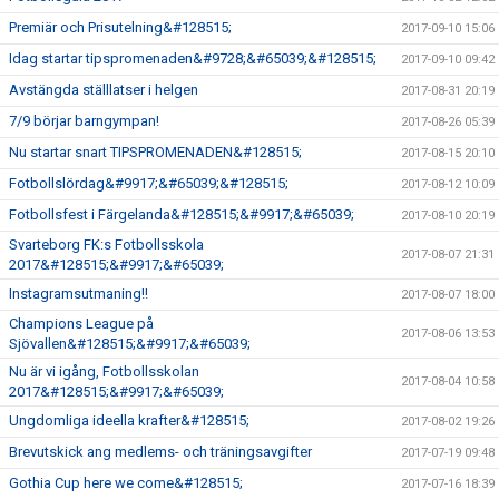
Premiär och Prisutelning&#128515;
2017-09-10 15:06
Idag startar tipspromenaden&#9728;&#65039;&#128515;
2017-09-10 09:42
Avstängda ställlatser i helgen
2017-08-31 20:19
7/9 börjar barngympan!
2017-08-26 05:39
Nu startar snart TIPSPROMENADEN&#128515;
2017-08-15 20:10
Fotbollslördag&#9917;&#65039;&#128515;
2017-08-12 10:09
Fotbollsfest i Färgelanda&#128515;&#9917;&#65039;
2017-08-10 20:19
Svarteborg FK:s Fotbollsskola
2017-08-07 21:31
2017&#128515;&#9917;&#65039;
Instagramsutmaning!!
2017-08-07 18:00
Champions League på
2017-08-06 13:53
Sjövallen&#128515;&#9917;&#65039;
Nu är vi igång, Fotbollsskolan
2017-08-04 10:58
2017&#128515;&#9917;&#65039;
Ungdomliga ideella krafter&#128515;
2017-08-02 19:26
Brevutskick ang medlems- och träningsavgifter
2017-07-19 09:48
Gothia Cup here we come&#128515;
2017-07-16 18:39