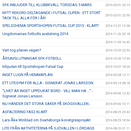
SFK INBJUDER TILL KLUBBKVÄLL TORSDAG 5 MARS
2015-03-01 23:19
NYTT REKORD-DELTAGANDE I FUTSAL CUPEN - ETT STORT
2015-02-01 22:00
TACK TILL ALLA FÖR I ÅR!
SPELSCHEMA SPORTSHOPEN FUTSAL CUP 2015 - KLART!
2014-12-21 15:58
Ungdomarnas fotbolls avslutning 2014
2014-11-26 20:18
2014-11-09 16:45
Vart tog planen vägen?
2014-10-29 22:03
ÅRSAVSLUTNINGAR SFK-FOTBOLL
2014-10-20 13:59
Inbjudan till Sportshopen Futsal Cup
2014-10-07 18:24
INGET LUGN PÅ HEMMAPLAN
2014-09-28 12:11
ETT UTEGYM FÖR ALLA - SIGNERAT JONAS LARSSON
2014-09-14 08:18
”LIVET ÄR INGET UPPDUKAT BORD - VILL MAN HA ..." -
2014-09-06 12:42
Signerat Jonas Larsson
NU HÄNDER DET STORA SAKER PÅ SKOGSVALLEN...
2014-09-06 10:11
ASFALTERING FAS2 KLART
2014-08-29 23:43
Lars-Åke Winblad om Svarteborgs konstgräsprojekt
2014-08-29 18:54
LITE FRÅN AKTIVITETERNA PÅ SJÖVALLEN I LÖRDAGS
2014-08-25 01:11