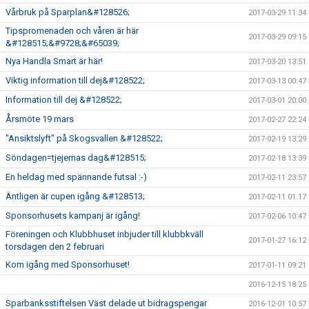
Vårbruk på Sparplan&#128526;
2017-03-29 11:34
Tipspromenaden och våren är här
2017-03-29 09:15
&#128515;&#9728;&#65039;
Nya Handla Smart är här!
2017-03-20 13:51
Viktig information till dej&#128522;
2017-03-13 00:47
Information till dej &#128522;
2017-03-01 20:00
Årsmöte 19 mars
2017-02-27 22:24
"Ansiktslyft" på Skogsvallen &#128522;
2017-02-19 13:29
Söndagen=tjejernas dag&#128515;
2017-02-18 13:39
En heldag med spännande futsal :-)
2017-02-11 23:57
Äntligen är cupen igång &#128513;
2017-02-11 01:17
Sponsorhusets kampanj är igång!
2017-02-06 10:47
Föreningen och Klubbhuset inbjuder till klubbkväll
2017-01-27 16:12
torsdagen den 2 februari
Kom igång med Sponsorhuset!
2017-01-11 09:21
2016-12-15 18:25
Sparbanksstiftelsen Väst delade ut bidragspengar
2016-12-01 10:57