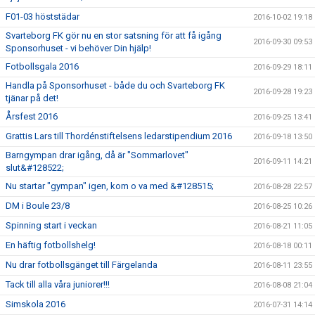
F01-03 höststädar
2016-10-02 19:18
Svarteborg FK gör nu en stor satsning för att få igång
2016-09-30 09:53
Sponsorhuset - vi behöver Din hjälp!
Fotbollsgala 2016
2016-09-29 18:11
Handla på Sponsorhuset - både du och Svarteborg FK
2016-09-28 19:23
tjänar på det!
Årsfest 2016
2016-09-25 13:41
Grattis Lars till Thordénstiftelsens ledarstipendium 2016
2016-09-18 13:50
Barngympan drar igång, då är "Sommarlovet"
2016-09-11 14:21
slut&#128522;
Nu startar "gympan" igen, kom o va med &#128515;
2016-08-28 22:57
DM i Boule 23/8
2016-08-25 10:26
Spinning start i veckan
2016-08-21 11:05
En häftig fotbollshelg!
2016-08-18 00:11
Nu drar fotbollsgänget till Färgelanda
2016-08-11 23:55
Tack till alla våra juniorer!!!
2016-08-08 21:04
Simskola 2016
2016-07-31 14:14