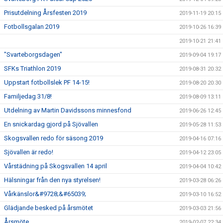
Prisutdelning Årsfesten 2019
2019-11-19 20:15
Fotbollsgalan 2019
2019-10-26 16:39
2019-10-21 21:41
"Svarteborgsdagen"
2019-09-04 19:17
SFKs Triathlon 2019
2019-08-31 20:32
Uppstart fotbollslek PF 14-15!
2019-08-20 20:30
Familjedag 31/8!
2019-08-09 13:11
Utdelning av Martin Davidssons minnesfond
2019-06-26 12:45
En snickardag gjord på Sjövallen
2019-05-28 11:53
Skogsvallen redo för säsong 2019
2019-04-16 07:16
Sjövallen är redo!
2019-04-12 23:05
Vårstädning på Skogsvallen 14 april
2019-04-04 10:42
Hälsningar från den nya styrelsen!
2019-03-28 06:26
Vårkänslor&#9728;&#65039;
2019-03-10 16:52
Glädjande besked på årsmötet
2019-03-03 21:56
Årsmöte
2019-02-07 22:34