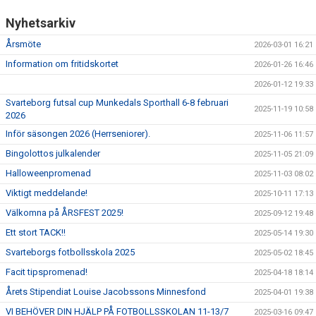
KONSTGRÄS
Nyhetsarkiv
SPONSORHUSET
Årsmöte
2026-03-01 16:21
GRÄSROTEN
Information om fritidskortet
2026-01-26 16:46
2026-01-12 19:33
Svarteborg futsal cup Munkedals Sporthall 6-8 februari
2025-11-19 10:58
2026
Inför säsongen 2026 (Herrseniorer).
2025-11-06 11:57
Bingolottos julkalender
2025-11-05 21:09
Halloweenpromenad
2025-11-03 08:02
Viktigt meddelande!
2025-10-11 17:13
Välkomna på ÅRSFEST 2025!
2025-09-12 19:48
Ett stort TACK!!
2025-05-14 19:30
Svarteborgs fotbollsskola 2025
2025-05-02 18:45
Facit tipspromenad!
2025-04-18 18:14
Årets Stipendiat Louise Jacobssons Minnesfond
2025-04-01 19:38
VI BEHÖVER DIN HJÄLP PÅ FOTBOLLSSKOLAN 11-13/7
2025-03-16 09:47