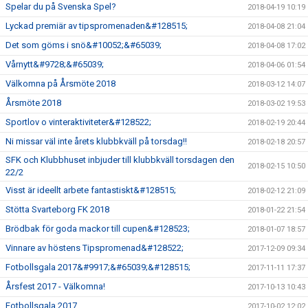
Spelar du på Svenska Spel?
2018-04-19 10:19
Lyckad premiär av tipspromenaden&#128515;
2018-04-08 21:04
Det som göms i snö&#10052;&#65039;
2018-04-08 17:02
Vårnytt&#9728;&#65039;
2018-04-06 01:54
Välkomna på Årsmöte 2018
2018-03-12 14:07
Årsmöte 2018
2018-03-02 19:53
Sportlov o vinteraktiviteter&#128522;
2018-02-19 20:44
Ni missar väl inte årets klubbkväll på torsdag!!
2018-02-18 20:57
SFK och Klubbhuset inbjuder till klubbkväll torsdagen den
2018-02-15 10:50
22/2
Visst är ideellt arbete fantastiskt&#128515;
2018-02-12 21:09
Stötta Svarteborg FK 2018
2018-01-22 21:54
Brödbak för goda mackor till cupen&#128523;
2018-01-07 18:57
Vinnare av höstens Tipspromenad&#128522;
2017-12-09 09:34
Fotbollsgala 2017&#9917;&#65039;&#128515;
2017-11-11 17:37
Årsfest 2017 - Välkomna!
2017-10-13 10:43
Fotbollsgala 2017
2017-10-02 12:02