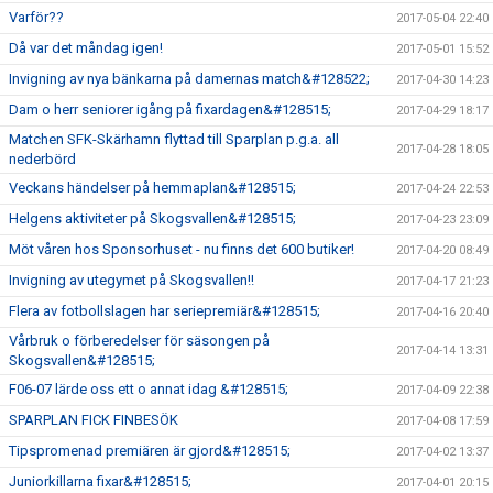
Varför??
2017-05-04 22:40
Då var det måndag igen!
2017-05-01 15:52
Invigning av nya bänkarna på damernas match&#128522;
2017-04-30 14:23
Dam o herr seniorer igång på fixardagen&#128515;
2017-04-29 18:17
Matchen SFK-Skärhamn flyttad till Sparplan p.g.a. all
2017-04-28 18:05
nederbörd
Veckans händelser på hemmaplan&#128515;
2017-04-24 22:53
Helgens aktiviteter på Skogsvallen&#128515;
2017-04-23 23:09
Möt våren hos Sponsorhuset - nu finns det 600 butiker!
2017-04-20 08:49
Invigning av utegymet på Skogsvallen!!
2017-04-17 21:23
Flera av fotbollslagen har seriepremiär&#128515;
2017-04-16 20:40
Vårbruk o förberedelser för säsongen på
2017-04-14 13:31
Skogsvallen&#128515;
F06-07 lärde oss ett o annat idag &#128515;
2017-04-09 22:38
SPARPLAN FICK FINBESÖK
2017-04-08 17:59
Tipspromenad premiären är gjord&#128515;
2017-04-02 13:37
Juniorkillarna fixar&#128515;
2017-04-01 20:15