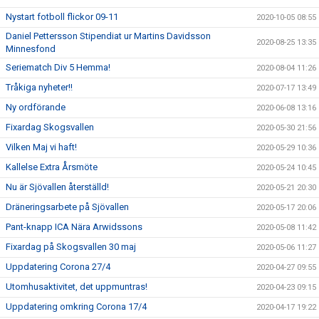
Nystart fotboll flickor 09-11
2020-10-05 08:55
Daniel Pettersson Stipendiat ur Martins Davidsson
2020-08-25 13:35
Minnesfond
Seriematch Div 5 Hemma!
2020-08-04 11:26
Tråkiga nyheter!!
2020-07-17 13:49
Ny ordförande
2020-06-08 13:16
Fixardag Skogsvallen
2020-05-30 21:56
Vilken Maj vi haft!
2020-05-29 10:36
Kallelse Extra Årsmöte
2020-05-24 10:45
Nu är Sjövallen återställd!
2020-05-21 20:30
Dräneringsarbete på Sjövallen
2020-05-17 20:06
Pant-knapp ICA Nära Arwidssons
2020-05-08 11:42
Fixardag på Skogsvallen 30 maj
2020-05-06 11:27
Uppdatering Corona 27/4
2020-04-27 09:55
Utomhusaktivitet, det uppmuntras!
2020-04-23 09:15
Uppdatering omkring Corona 17/4
2020-04-17 19:22