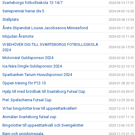
Svarteborgs fotbollsskola 12-14/7
2024-04-14 17:01
Seriepremiär herrar div.5
2024-04-05 16:50
Ställplats
2024-03-28 12:54
Årets Stipendiat Louise Jacobssons Minnesfond
2024-03-17 20:37
Inbjudan Årsmöte
2024-03-10 11:54
VI BEHÖVER DIG TILL SVARTEBORGS FOTBOLLSSKOLA
2024-02-26 13:50
2024
Motorväst Guldsponsor 2024
2024-02-26 13:31
Ica Nära Dingle Guldsponsor 2024
2024-02-22 10:13
Sparbanken Tanum Huvudsponsor 2024
2024-02-20 13:55
Öppen träning för P12-13
2024-01-28 20:10
Hjälp till med brödbak till Svarteborg Futsal Cup
2024-01-03 09:07
Prel. Spelschema Futsal Cup
2023-12-29 20:42
Vi har bingolotter kvar till uppesittarkvällen!
2023-12-16 11:43
Anmälan Svarteborg futsal cup
2023-12-07 11:16
Bingolotter till uppesittarkväll och Sverigelotter
2023-12-06 10:31
Barn-och ungdomsgala
2023-11-19 21:15