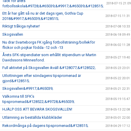
Tack för årets
2018-07-15 21:09
fotbollsskola&#9728;&#65039;&#9917;&#65039;&#128515;
Ett år har gått så nu är det dags igen, Gothia Cup
2018-07-15 11:31
2018&#9917;&#65039;&#128515;
Riktigt tråkiga nyheter!
2018-07-08 10:33
Skogsvallen
2018-06-18 09:49
Nu drar Svarteborgs FK igång fotbollsträning/bollekför
2018-06-02 11:28
flickor och pojkar födda -12 och -13
Årets SFK-stipendiater som erhållit stipendium ur Martin
2018-05-27 19:40
Davidssons Minnesfond.
Full aktivitet på Skogsvallen ikväll &#128077;&#128522;
2018-05-23 23:01
Utlottningen efter söndagens tipspromenad är
2018-05-22 20:01
gjord&#128515;
Skogsvallen&#9917;&#65039;
2018-05-21 22:31
Välkomna till SFK’s
2018-05-19 15:47
tipspromenad&#128522;&#9728;&#65039;
HJÄLP OSS ATT BEVARA SKOGSVALLEN!
2018-05-13 22:08
Utlämning av beställda klubbkläder
2018-05-01 22:00
Rekordmånga på dagens tipspromenad&#128515;
2018-04-29 17:12