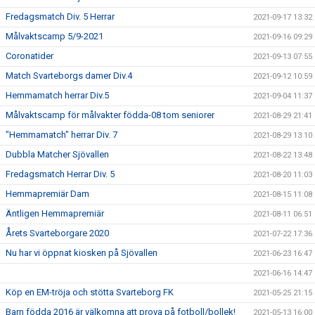
Fredagsmatch Div. 5 Herrar
2021-09-17 13:32
Målvaktscamp 5/9-2021
2021-09-16 09:29
Coronatider
2021-09-13 07:55
Match Svarteborgs damer Div.4
2021-09-12 10:59
Hemmamatch herrar Div.5
2021-09-04 11:37
Målvaktscamp för målvakter födda-08 tom seniorer
2021-08-29 21:41
"Hemmamatch" herrar Div. 7
2021-08-29 13:10
Dubbla Matcher Sjövallen
2021-08-22 13:48
Fredagsmatch Herrar Div. 5
2021-08-20 11:03
Hemmapremiär Dam
2021-08-15 11:08
Äntligen Hemmapremiär
2021-08-11 06:51
Årets Svarteborgare 2020
2021-07-22 17:36
Nu har vi öppnat kiosken på Sjövallen
2021-06-23 16:47
2021-06-16 14:47
Köp en EM-tröja och stötta Svarteborg FK
2021-05-25 21:15
Barn födda 2016 är välkomna att prova på fotboll/bollek!
2021-05-13 16:00