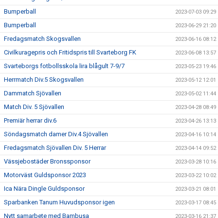
Bumperball
2023-07-03 09:29
Bumperball
2023-06-29 21:20
Fredagsmatch Skogsvallen
2023-06-16 08:12
Civilkuragepris och Fritidspris till Svarteborg FK
2023-06-08 13:57
Svarteborgs fotbollsskola lira blågult 7-9/7
2023-05-23 19:46
Herrmatch Div.5 Skogsvallen
2023-05-12 12:01
Dammatch Sjövallen
2023-05-02 11:44
Match Div. 5 Sjövallen
2023-04-28 08:49
Premiär herrar div.6
2023-04-26 13:13
Söndagsmatch damer Div.4 Sjövallen
2023-04-16 10:14
Fredagsmatch Sjövallen Div. 5 Herrar
2023-04-14 09:52
Vässjebostäder Bronssponsor
2023-03-28 10:16
Motorväst Guldsponsor 2023
2023-03-22 10:02
Ica Nära Dingle Guldsponsor
2023-03-21 08:01
Sparbanken Tanum Huvudsponsor igen
2023-03-17 08:45
Nytt samarbete med Bambusa
2023-03-16 21:37