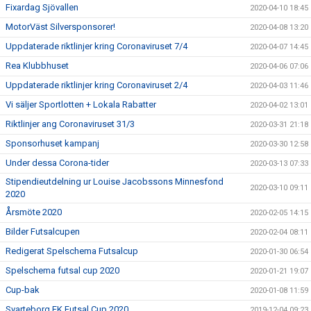
Fixardag Sjövallen
2020-04-10 18:45
MotorVäst Silversponsorer!
2020-04-08 13:20
Uppdaterade riktlinjer kring Coronaviruset 7/4
2020-04-07 14:45
Rea Klubbhuset
2020-04-06 07:06
Uppdaterade riktlinjer kring Coronaviruset 2/4
2020-04-03 11:46
Vi säljer Sportlotten + Lokala Rabatter
2020-04-02 13:01
Riktlinjer ang Coronaviruset 31/3
2020-03-31 21:18
Sponsorhuset kampanj
2020-03-30 12:58
Under dessa Corona-tider
2020-03-13 07:33
Stipendieutdelning ur Louise Jacobssons Minnesfond
2020-03-10 09:11
2020
Årsmöte 2020
2020-02-05 14:15
Bilder Futsalcupen
2020-02-04 08:11
Redigerat Spelschema Futsalcup
2020-01-30 06:54
Spelschema futsal cup 2020
2020-01-21 19:07
Cup-bak
2020-01-08 11:59
Svarteborg FK Futsal Cup 2020
2019-12-04 09:23