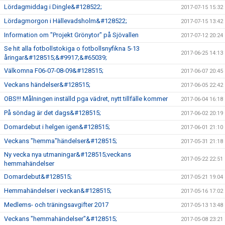
Lördagmiddag i Dingle&#128522;
2017-07-15 15:32
Lördagmorgon i Hällevadsholm&#128522;
2017-07-15 13:42
Information om "Projekt Grönytor" på Sjövallen
2017-07-12 20:24
Se hit alla fotbollstokiga o fotbollsnyfikna 5-13
2017-06-25 14:13
åringar&#128515;&#9917;&#65039;
Välkomna F06-07-08-09&#128515;
2017-06-07 20:45
Veckans händelser&#128515;
2017-06-05 22:42
OBS!!! Målningen inställd pga vädret, nytt tillfälle kommer
2017-06-04 16:18
På söndag är det dags&#128515;
2017-06-02 20:19
Domardebut i helgen igen&#128515;
2017-06-01 21:10
Veckans "hemma"händelser&#128515;
2017-05-31 21:18
Ny vecka nya utmaningar&#128515;veckans
2017-05-22 22:51
hemmahändelser
Domardebut&#128515;
2017-05-21 19:04
Hemmahändelser i veckan&#128515;
2017-05-16 17:02
Medlems- och träningsavgifter 2017
2017-05-13 13:48
Veckans "hemmahändelser"&#128515;
2017-05-08 23:21