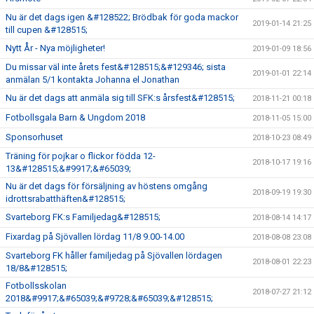
Nu är det dags igen &#128522; Brödbak för goda mackor
2019-01-14 21:25
till cupen &#128515;
Nytt År - Nya möjligheter!
2019-01-09 18:56
Du missar väl inte årets fest&#128515;&#129346; sista
2019-01-01 22:14
anmälan 5/1 kontakta Johanna el Jonathan
Nu är det dags att anmäla sig till SFK:s årsfest&#128515;
2018-11-21 00:18
Fotbollsgala Barn & Ungdom 2018
2018-11-05 15:00
Sponsorhuset
2018-10-23 08:49
Träning för pojkar o flickor födda 12-
2018-10-17 19:16
13&#128515;&#9917;&#65039;
Nu är det dags för försäljning av höstens omgång
2018-09-19 19:30
idrottsrabatthäften&#128515;
Svarteborg FK:s Familjedag&#128515;
2018-08-14 14:17
Fixardag på Sjövallen lördag 11/8 9.00-14.00
2018-08-08 23:08
Svarteborg FK håller familjedag på Sjövallen lördagen
2018-08-01 22:23
18/8&#128515;
Fotbollsskolan
2018-07-27 21:12
2018&#9917;&#65039;&#9728;&#65039;&#128515;