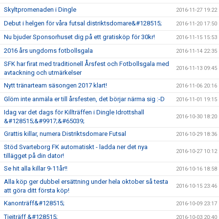
Skyltpromenaden i Dingle
2016-11-27 19:22
Debut i helgen för våra futsal distriktsdomare&#128515;
2016-11-20 17:50
Nu bjuder Sponsorhuset dig på ett gratisköp för 30kr!
2016-11-15 15:53
2016 års ungdoms fotbollsgala
2016-11-14 22:35
SFK har firat med traditionell Årsfest och Fotbollsgala med
2016-11-13 09:45
avtackning och utmärkelser
Nytt tränarteam säsongen 2017 klart!
2016-11-06 20:16
Glöm inte anmäla er till årsfesten, det börjar närma sig :-D
2016-11-01 19:15
Idag var det dags för Killträffen i Dingle Idrottshall
2016-10-30 18:20
&#128515;&#9917;&#65039;
Grattis killar, numera Distriktsdomare Futsal
2016-10-29 18:36
Stöd Svarteborg FK automatiskt - ladda ner det nya
2016-10-27 10:12
tillägget på din dator!
Se hit alla killar 9-11år!!
2016-10-16 18:58
Alla köp ger dubbel ersättning under hela oktober så testa
2016-10-15 23:46
att göra ditt första köp!
Kanonträff&#128515;
2016-10-09 23:17
Tjejträff &#128515;
2016-10-03 20:40