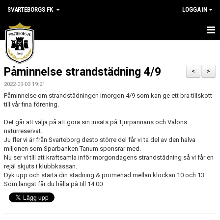
SVARTEBORGS FK
LOGGA IN
HEM
Påminnelse strandstädning 4/9
NYHETER
<
>
2022-09-03 19:21
OM KLUBBEN
Påminnelse om strandstädningen imorgon 4/9 som kan ge ett bra tillskott
till vår fina förening.
KALENDER
Det går att välja på att göra sin insats på Tjurpannans och Valöns
naturreservat.
VÅRA LAG
Ju fler vi är från Svarteborg desto större del får vi ta del av den halva
miljonen som Sparbanken Tanum sponsrar med.
KLUBBSHOP
Nu ser vi till att kraftsamla inför morgondagens strandstädning så vi får en
rejäl skjuts i klubbkassan.
Dyk upp och starta din städning & promenad mellan klockan 10 och 13.
MEDLEM
Som längst får du hålla på till 14.00
VÅRA MATCHER