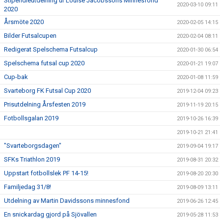
Stipendieutdelning ur Louise Jacobssons Minnesfond
2020-03-10 09:11
2020
Årsmöte 2020
2020-02-05 14:15
Bilder Futsalcupen
2020-02-04 08:11
Redigerat Spelschema Futsalcup
2020-01-30 06:54
Spelschema futsal cup 2020
2020-01-21 19:07
Cup-bak
2020-01-08 11:59
Svarteborg FK Futsal Cup 2020
2019-12-04 09:23
Prisutdelning Årsfesten 2019
2019-11-19 20:15
Fotbollsgalan 2019
2019-10-26 16:39
2019-10-21 21:41
"Svarteborgsdagen"
2019-09-04 19:17
SFKs Triathlon 2019
2019-08-31 20:32
Uppstart fotbollslek PF 14-15!
2019-08-20 20:30
Familjedag 31/8!
2019-08-09 13:11
Utdelning av Martin Davidssons minnesfond
2019-06-26 12:45
En snickardag gjord på Sjövallen
2019-05-28 11:53