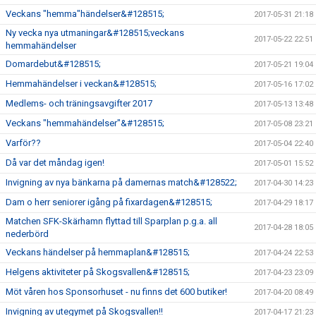
Veckans "hemma"händelser&#128515;
2017-05-31 21:18
Ny vecka nya utmaningar&#128515;veckans
2017-05-22 22:51
hemmahändelser
Domardebut&#128515;
2017-05-21 19:04
Hemmahändelser i veckan&#128515;
2017-05-16 17:02
Medlems- och träningsavgifter 2017
2017-05-13 13:48
Veckans "hemmahändelser"&#128515;
2017-05-08 23:21
Varför??
2017-05-04 22:40
Då var det måndag igen!
2017-05-01 15:52
Invigning av nya bänkarna på damernas match&#128522;
2017-04-30 14:23
Dam o herr seniorer igång på fixardagen&#128515;
2017-04-29 18:17
Matchen SFK-Skärhamn flyttad till Sparplan p.g.a. all
2017-04-28 18:05
nederbörd
Veckans händelser på hemmaplan&#128515;
2017-04-24 22:53
Helgens aktiviteter på Skogsvallen&#128515;
2017-04-23 23:09
Möt våren hos Sponsorhuset - nu finns det 600 butiker!
2017-04-20 08:49
Invigning av utegymet på Skogsvallen!!
2017-04-17 21:23