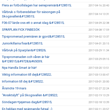
Flera av fotbollslagen har seriepremiär&#128515;
2017-04-16 20:40
Vårbruk o förberedelser för säsongen på
2017-04-14 13:31
Skogsvallen&#128515;
F06-07 lärde oss ett o annat idag &#128515;
2017-04-09 22:38
SPARPLAN FICK FINBESÖK
2017-04-08 17:59
Tipspromenad premiären är gjord&#128515;
2017-04-02 13:37
Juniorkillarna fixar&#128515;
2017-04-01 20:15
Vårbruk på Sparplan&#128526;
2017-03-29 11:34
Tipspromenaden och våren är här
2017-03-29 09:15
&#128515;&#9728;&#65039;
Nya Handla Smart är här!
2017-03-20 13:51
Viktig information till dej&#128522;
2017-03-13 00:47
Information till dej &#128522;
2017-03-01 20:00
Årsmöte 19 mars
2017-02-27 22:24
"Ansiktslyft" på Skogsvallen &#128522;
2017-02-19 13:29
Söndagen=tjejernas dag&#128515;
2017-02-18 13:39
En heldag med spännande futsal :-)
2017-02-11 23:57