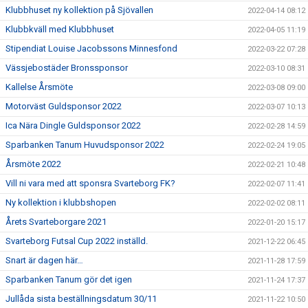
Klubbhuset ny kollektion på Sjövallen
2022-04-14 08:12
Klubbkväll med Klubbhuset
2022-04-05 11:19
Stipendiat Louise Jacobssons Minnesfond
2022-03-22 07:28
Vässjebostäder Bronssponsor
2022-03-10 08:31
Kallelse Årsmöte
2022-03-08 09:00
Motorväst Guldsponsor 2022
2022-03-07 10:13
Ica Nära Dingle Guldsponsor 2022
2022-02-28 14:59
Sparbanken Tanum Huvudsponsor 2022
2022-02-24 19:05
Årsmöte 2022
2022-02-21 10:48
Vill ni vara med att sponsra Svarteborg FK?
2022-02-07 11:41
Ny kollektion i klubbshopen
2022-02-02 08:11
Årets Svarteborgare 2021
2022-01-20 15:17
Svarteborg Futsal Cup 2022 inställd.
2021-12-22 06:45
Snart är dagen här…
2021-11-28 17:59
Sparbanken Tanum gör det igen
2021-11-24 17:37
Jullåda sista beställningsdatum 30/11
2021-11-22 10:50