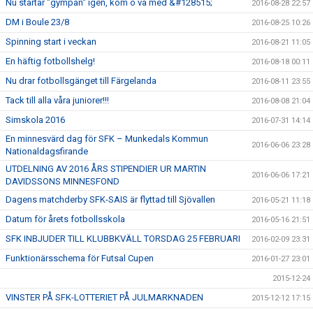
Nu startar "gympan" igen, kom o va med &#128515;
2016-08-28 22:57
DM i Boule 23/8
2016-08-25 10:26
Spinning start i veckan
2016-08-21 11:05
En häftig fotbollshelg!
2016-08-18 00:11
Nu drar fotbollsgänget till Färgelanda
2016-08-11 23:55
Tack till alla våra juniorer!!!
2016-08-08 21:04
Simskola 2016
2016-07-31 14:14
En minnesvärd dag för SFK – Munkedals Kommun
2016-06-06 23:28
Nationaldagsfirande
UTDELNING AV 2016 ÅRS STIPENDIER UR MARTIN
2016-06-06 17:21
DAVIDSSONS MINNESFOND
Dagens matchderby SFK-SAIS är flyttad till Sjövallen
2016-05-21 11:18
Datum för årets fotbollsskola
2016-05-16 21:51
SFK INBJUDER TILL KLUBBKVÄLL TORSDAG 25 FEBRUARI
2016-02-09 23:31
Funktionärsschema för Futsal Cupen
2016-01-27 23:01
2015-12-24
VINSTER PÅ SFK-LOTTERIET PÅ JULMARKNADEN
2015-12-12 17:15