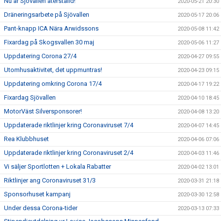
Nu är Sjövallen återställd!
2020-05-21 20:30
Dräneringsarbete på Sjövallen
2020-05-17 20:06
Pant-knapp ICA Nära Arwidssons
2020-05-08 11:42
Fixardag på Skogsvallen 30 maj
2020-05-06 11:27
Uppdatering Corona 27/4
2020-04-27 09:55
Utomhusaktivitet, det uppmuntras!
2020-04-23 09:15
Uppdatering omkring Corona 17/4
2020-04-17 19:22
Fixardag Sjövallen
2020-04-10 18:45
MotorVäst Silversponsorer!
2020-04-08 13:20
Uppdaterade riktlinjer kring Coronaviruset 7/4
2020-04-07 14:45
Rea Klubbhuset
2020-04-06 07:06
Uppdaterade riktlinjer kring Coronaviruset 2/4
2020-04-03 11:46
Vi säljer Sportlotten + Lokala Rabatter
2020-04-02 13:01
Riktlinjer ang Coronaviruset 31/3
2020-03-31 21:18
Sponsorhuset kampanj
2020-03-30 12:58
Under dessa Corona-tider
2020-03-13 07:33