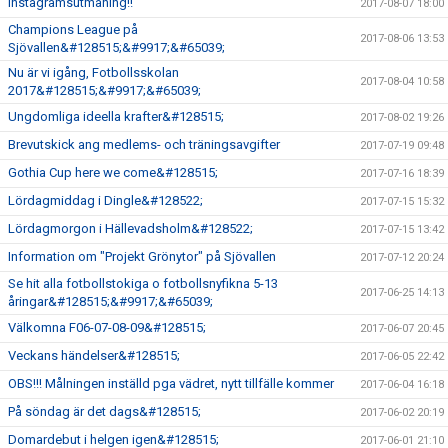
Instagramsutmaning!!
2017-08-07 18:00
Champions League på
2017-08-06 13:53
Sjövallen&#128515;&#9917;&#65039;
Nu är vi igång, Fotbollsskolan
2017-08-04 10:58
2017&#128515;&#9917;&#65039;
Ungdomliga ideella krafter&#128515;
2017-08-02 19:26
Brevutskick ang medlems- och träningsavgifter
2017-07-19 09:48
Gothia Cup here we come&#128515;
2017-07-16 18:39
Lördagmiddag i Dingle&#128522;
2017-07-15 15:32
Lördagmorgon i Hällevadsholm&#128522;
2017-07-15 13:42
Information om "Projekt Grönytor" på Sjövallen
2017-07-12 20:24
Se hit alla fotbollstokiga o fotbollsnyfikna 5-13
2017-06-25 14:13
åringar&#128515;&#9917;&#65039;
Välkomna F06-07-08-09&#128515;
2017-06-07 20:45
Veckans händelser&#128515;
2017-06-05 22:42
OBS!!! Målningen inställd pga vädret, nytt tillfälle kommer
2017-06-04 16:18
På söndag är det dags&#128515;
2017-06-02 20:19
Domardebut i helgen igen&#128515;
2017-06-01 21:10