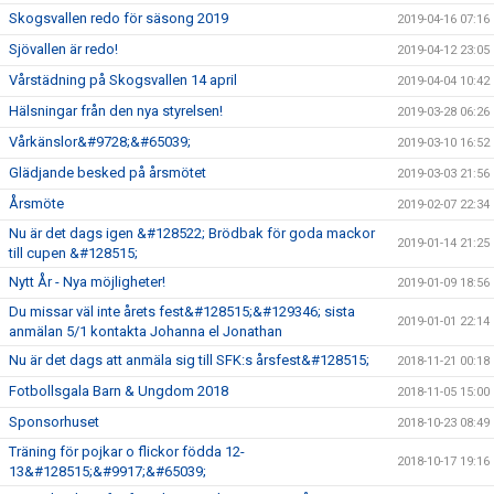
Skogsvallen redo för säsong 2019
2019-04-16 07:16
Sjövallen är redo!
2019-04-12 23:05
Vårstädning på Skogsvallen 14 april
2019-04-04 10:42
Hälsningar från den nya styrelsen!
2019-03-28 06:26
Vårkänslor&#9728;&#65039;
2019-03-10 16:52
Glädjande besked på årsmötet
2019-03-03 21:56
Årsmöte
2019-02-07 22:34
Nu är det dags igen &#128522; Brödbak för goda mackor
2019-01-14 21:25
till cupen &#128515;
Nytt År - Nya möjligheter!
2019-01-09 18:56
Du missar väl inte årets fest&#128515;&#129346; sista
2019-01-01 22:14
anmälan 5/1 kontakta Johanna el Jonathan
Nu är det dags att anmäla sig till SFK:s årsfest&#128515;
2018-11-21 00:18
Fotbollsgala Barn & Ungdom 2018
2018-11-05 15:00
Sponsorhuset
2018-10-23 08:49
Träning för pojkar o flickor födda 12-
2018-10-17 19:16
13&#128515;&#9917;&#65039;