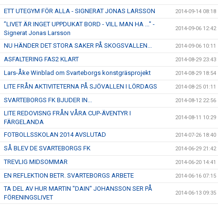
ETT UTEGYM FÖR ALLA - SIGNERAT JONAS LARSSON
2014-09-14 08:18
”LIVET ÄR INGET UPPDUKAT BORD - VILL MAN HA ..." -
2014-09-06 12:42
Signerat Jonas Larsson
NU HÄNDER DET STORA SAKER PÅ SKOGSVALLEN...
2014-09-06 10:11
ASFALTERING FAS2 KLART
2014-08-29 23:43
Lars-Åke Winblad om Svarteborgs konstgräsprojekt
2014-08-29 18:54
LITE FRÅN AKTIVITETERNA PÅ SJÖVALLEN I LÖRDAGS
2014-08-25 01:11
SVARTEBORGS FK BJUDER IN...
2014-08-12 22:56
LITE REDOVISNG FRÅN VÅRA CUP-ÄVENTYR I
2014-08-11 10:29
FÄRGELANDA
FOTBOLLSSKOLAN 2014 AVSLUTAD
2014-07-26 18:40
SÅ BLEV DE SVARTEBORGS FK
2014-06-29 21:42
TREVLIG MIDSOMMAR
2014-06-20 14:41
EN REFLEKTION BETR. SVARTEBORGS ARBETE
2014-06-16 07:15
TA DEL AV HUR MARTIN "DAIN" JOHANSSON SER PÅ
2014-06-13 09:35
FÖRENINGSLIVET
FRAMTIDEN - DEN HÄNGER PÅ DIG
2014-06-07 17:47