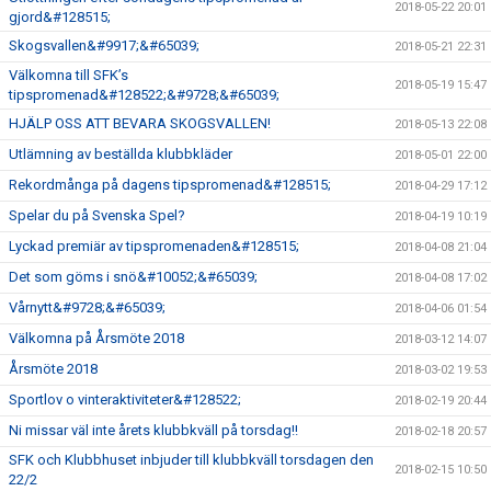
2018-05-22 20:01
gjord&#128515;
Skogsvallen&#9917;&#65039;
2018-05-21 22:31
Välkomna till SFK’s
2018-05-19 15:47
tipspromenad&#128522;&#9728;&#65039;
HJÄLP OSS ATT BEVARA SKOGSVALLEN!
2018-05-13 22:08
Utlämning av beställda klubbkläder
2018-05-01 22:00
Rekordmånga på dagens tipspromenad&#128515;
2018-04-29 17:12
Spelar du på Svenska Spel?
2018-04-19 10:19
Lyckad premiär av tipspromenaden&#128515;
2018-04-08 21:04
Det som göms i snö&#10052;&#65039;
2018-04-08 17:02
Vårnytt&#9728;&#65039;
2018-04-06 01:54
Välkomna på Årsmöte 2018
2018-03-12 14:07
Årsmöte 2018
2018-03-02 19:53
Sportlov o vinteraktiviteter&#128522;
2018-02-19 20:44
Ni missar väl inte årets klubbkväll på torsdag!!
2018-02-18 20:57
SFK och Klubbhuset inbjuder till klubbkväll torsdagen den
2018-02-15 10:50
22/2