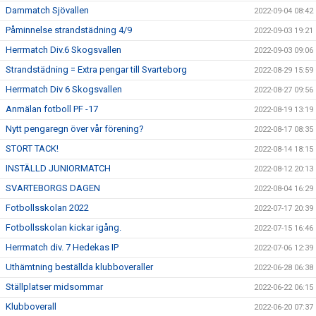
Dammatch Sjövallen
2022-09-04 08:42
Påminnelse strandstädning 4/9
2022-09-03 19:21
Herrmatch Div.6 Skogsvallen
2022-09-03 09:06
Strandstädning = Extra pengar till Svarteborg
2022-08-29 15:59
Herrmatch Div 6 Skogsvallen
2022-08-27 09:56
Anmälan fotboll PF -17
2022-08-19 13:19
Nytt pengaregn över vår förening?
2022-08-17 08:35
STORT TACK!
2022-08-14 18:15
INSTÄLLD JUNIORMATCH
2022-08-12 20:13
SVARTEBORGS DAGEN
2022-08-04 16:29
Fotbollsskolan 2022
2022-07-17 20:39
Fotbollsskolan kickar igång.
2022-07-15 16:46
Herrmatch div. 7 Hedekas IP
2022-07-06 12:39
Uthämtning beställda klubboveraller
2022-06-28 06:38
Ställplatser midsommar
2022-06-22 06:15
Klubboverall
2022-06-20 07:37