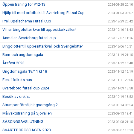
Öppen träning för P12-13
2024-01-28 20:10
Hjälp till med brödbak till Svarteborg Futsal Cup
2024-01-03 09:07
Prel. Spelschema Futsal Cup
2023-12-29 20:42
Vi har bingolotter kvar till uppesittarkvällen!
2023-12-16 11:43
Anmälan Svarteborg futsal cup
2023-12-07 11:16
Bingolotter till uppesittarkväll och Sverigelotter
2023-12-06 10:31
Barn-och ungdomsgala
2023-11-19 21:15
Årsfest 2023
2023-11-12 16:48
Ungdomsgala 19/11 kl 18
2023-11-12 12:19
Fest i folkets hus
2023-11-11 20:06
Svarteborg futsal cup 2024
2023-11-09 18:38
Besök av dietist
2023-10-19 18:52
Strumpor försäljningsomgång 2
2023-09-14 08:54
Målvaktsträning på Sjövallen
2023-09-13 19:41
SÄSONGSAVSLUTNING
2023-09-08 21:15
SVARTEBORGSDAGEN 2023
2023-08-07 18:13