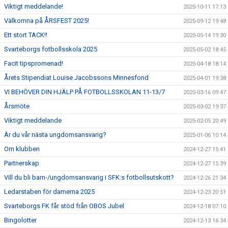
Viktigt meddelande!
2025-10-11 17:13
Välkomna på ÅRSFEST 2025!
2025-09-12 19:48
Ett stort TACK!!
2025-05-14 19:30
Svarteborgs fotbollsskola 2025
2025-05-02 18:45
Facit tipspromenad!
2025-04-18 18:14
Årets Stipendiat Louise Jacobssons Minnesfond
2025-04-01 19:38
VI BEHÖVER DIN HJÄLP PÅ FOTBOLLSSKOLAN 11-13/7
2025-03-16 09:47
Årsmöte
2025-03-02 19:37
Viktigt meddelande
2025-02-05 20:49
Är du vår nästa ungdomsansvarig?
2025-01-06 10:14
Om klubben
2024-12-27 15:41
Partnerskap
2024-12-27 15:39
Vill du bli barn-/ungdomsansvarig i SFK:s fotbollsutskott?
2024-12-26 21:34
Ledarstaben för damerna 2025
2024-12-23 20:51
Svarteborgs FK får stöd från OBOS Jubel
2024-12-18 07:10
Bingolotter
2024-12-13 16:34