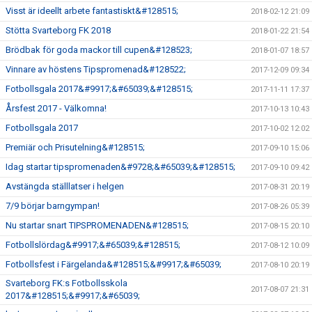
Visst är ideellt arbete fantastiskt&#128515;
2018-02-12 21:09
Stötta Svarteborg FK 2018
2018-01-22 21:54
Brödbak för goda mackor till cupen&#128523;
2018-01-07 18:57
Vinnare av höstens Tipspromenad&#128522;
2017-12-09 09:34
Fotbollsgala 2017&#9917;&#65039;&#128515;
2017-11-11 17:37
Årsfest 2017 - Välkomna!
2017-10-13 10:43
Fotbollsgala 2017
2017-10-02 12:02
Premiär och Prisutelning&#128515;
2017-09-10 15:06
Idag startar tipspromenaden&#9728;&#65039;&#128515;
2017-09-10 09:42
Avstängda ställlatser i helgen
2017-08-31 20:19
7/9 börjar barngympan!
2017-08-26 05:39
Nu startar snart TIPSPROMENADEN&#128515;
2017-08-15 20:10
Fotbollslördag&#9917;&#65039;&#128515;
2017-08-12 10:09
Fotbollsfest i Färgelanda&#128515;&#9917;&#65039;
2017-08-10 20:19
Svarteborg FK:s Fotbollsskola
2017-08-07 21:31
2017&#128515;&#9917;&#65039;