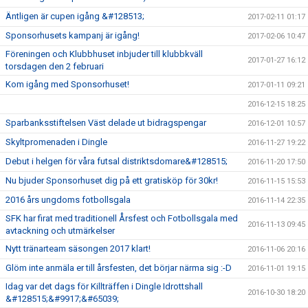
Äntligen är cupen igång &#128513;
2017-02-11 01:17
Sponsorhusets kampanj är igång!
2017-02-06 10:47
Föreningen och Klubbhuset inbjuder till klubbkväll
2017-01-27 16:12
torsdagen den 2 februari
Kom igång med Sponsorhuset!
2017-01-11 09:21
2016-12-15 18:25
Sparbanksstiftelsen Väst delade ut bidragspengar
2016-12-01 10:57
Skyltpromenaden i Dingle
2016-11-27 19:22
Debut i helgen för våra futsal distriktsdomare&#128515;
2016-11-20 17:50
Nu bjuder Sponsorhuset dig på ett gratisköp för 30kr!
2016-11-15 15:53
2016 års ungdoms fotbollsgala
2016-11-14 22:35
SFK har firat med traditionell Årsfest och Fotbollsgala med
2016-11-13 09:45
avtackning och utmärkelser
Nytt tränarteam säsongen 2017 klart!
2016-11-06 20:16
Glöm inte anmäla er till årsfesten, det börjar närma sig :-D
2016-11-01 19:15
Idag var det dags för Killträffen i Dingle Idrottshall
2016-10-30 18:20
&#128515;&#9917;&#65039;