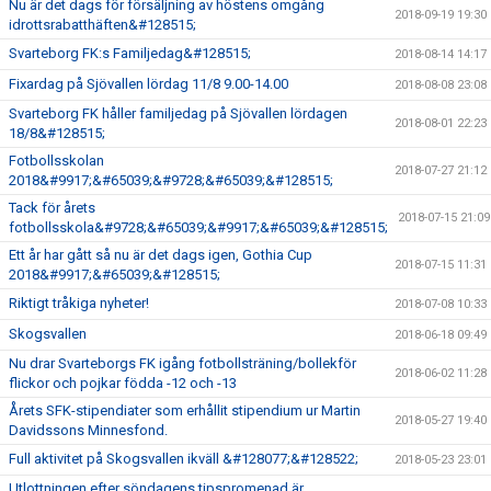
Nu är det dags för försäljning av höstens omgång
2018-09-19 19:30
idrottsrabatthäften&#128515;
Svarteborg FK:s Familjedag&#128515;
2018-08-14 14:17
Fixardag på Sjövallen lördag 11/8 9.00-14.00
2018-08-08 23:08
Svarteborg FK håller familjedag på Sjövallen lördagen
2018-08-01 22:23
18/8&#128515;
Fotbollsskolan
2018-07-27 21:12
2018&#9917;&#65039;&#9728;&#65039;&#128515;
Tack för årets
2018-07-15 21:09
fotbollsskola&#9728;&#65039;&#9917;&#65039;&#128515;
Ett år har gått så nu är det dags igen, Gothia Cup
2018-07-15 11:31
2018&#9917;&#65039;&#128515;
Riktigt tråkiga nyheter!
2018-07-08 10:33
Skogsvallen
2018-06-18 09:49
Nu drar Svarteborgs FK igång fotbollsträning/bollekför
2018-06-02 11:28
flickor och pojkar födda -12 och -13
Årets SFK-stipendiater som erhållit stipendium ur Martin
2018-05-27 19:40
Davidssons Minnesfond.
Full aktivitet på Skogsvallen ikväll &#128077;&#128522;
2018-05-23 23:01
Utlottningen efter söndagens tipspromenad är