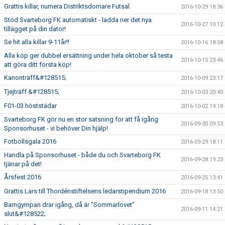
Grattis killar, numera Distriktsdomare Futsal
2016-10-29 18:36
Stöd Svarteborg FK automatiskt - ladda ner det nya
2016-10-27 10:12
tillägget på din dator!
Se hit alla killar 9-11år!!
2016-10-16 18:58
Alla köp ger dubbel ersättning under hela oktober så testa
2016-10-15 23:46
att göra ditt första köp!
Kanonträff&#128515;
2016-10-09 23:17
Tjejträff &#128515;
2016-10-03 20:40
F01-03 höststädar
2016-10-02 19:18
Svarteborg FK gör nu en stor satsning för att få igång
2016-09-30 09:53
Sponsorhuset - vi behöver Din hjälp!
Fotbollsgala 2016
2016-09-29 18:11
Handla på Sponsorhuset - både du och Svarteborg FK
2016-09-28 19:23
tjänar på det!
Årsfest 2016
2016-09-25 13:41
Grattis Lars till Thordénstiftelsens ledarstipendium 2016
2016-09-18 13:50
Barngympan drar igång, då är "Sommarlovet"
2016-09-11 14:21
slut&#128522;