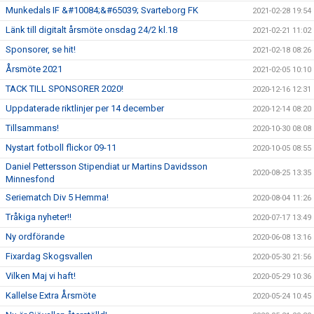
Munkedals IF &#10084;&#65039; Svarteborg FK
2021-02-28 19:54
Länk till digitalt årsmöte onsdag 24/2 kl.18
2021-02-21 11:02
Sponsorer, se hit!
2021-02-18 08:26
Årsmöte 2021
2021-02-05 10:10
TACK TILL SPONSORER 2020!
2020-12-16 12:31
Uppdaterade riktlinjer per 14 december
2020-12-14 08:20
Tillsammans!
2020-10-30 08:08
Nystart fotboll flickor 09-11
2020-10-05 08:55
Daniel Pettersson Stipendiat ur Martins Davidsson
2020-08-25 13:35
Minnesfond
Seriematch Div 5 Hemma!
2020-08-04 11:26
Tråkiga nyheter!!
2020-07-17 13:49
Ny ordförande
2020-06-08 13:16
Fixardag Skogsvallen
2020-05-30 21:56
Vilken Maj vi haft!
2020-05-29 10:36
Kallelse Extra Årsmöte
2020-05-24 10:45