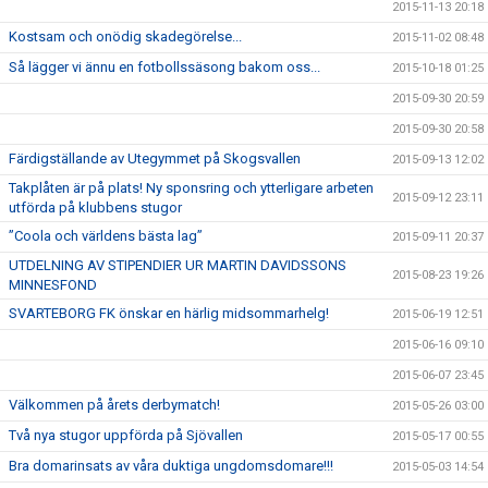
2015-11-13 20:18
Kostsam och onödig skadegörelse...
2015-11-02 08:48
Så lägger vi ännu en fotbollssäsong bakom oss...
2015-10-18 01:25
2015-09-30 20:59
2015-09-30 20:58
Färdigställande av Utegymmet på Skogsvallen
2015-09-13 12:02
Takplåten är på plats! Ny sponsring och ytterligare arbeten
2015-09-12 23:11
utförda på klubbens stugor
”Coola och världens bästa lag”
2015-09-11 20:37
UTDELNING AV STIPENDIER UR MARTIN DAVIDSSONS
2015-08-23 19:26
MINNESFOND
SVARTEBORG FK önskar en härlig midsommarhelg!
2015-06-19 12:51
2015-06-16 09:10
2015-06-07 23:45
Välkommen på årets derbymatch!
2015-05-26 03:00
Två nya stugor uppförda på Sjövallen
2015-05-17 00:55
Bra domarinsats av våra duktiga ungdomsdomare!!!
2015-05-03 14:54