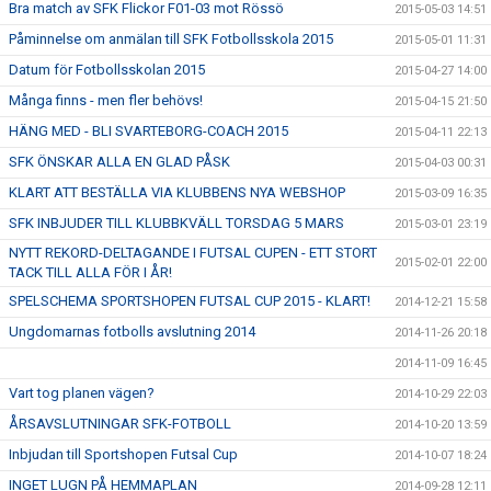
Bra match av SFK Flickor F01-03 mot Rössö
2015-05-03 14:51
Påminnelse om anmälan till SFK Fotbollsskola 2015
2015-05-01 11:31
Datum för Fotbollsskolan 2015
2015-04-27 14:00
Många finns - men fler behövs!
2015-04-15 21:50
HÄNG MED - BLI SVARTEBORG-COACH 2015
2015-04-11 22:13
SFK ÖNSKAR ALLA EN GLAD PÅSK
2015-04-03 00:31
KLART ATT BESTÄLLA VIA KLUBBENS NYA WEBSHOP
2015-03-09 16:35
SFK INBJUDER TILL KLUBBKVÄLL TORSDAG 5 MARS
2015-03-01 23:19
NYTT REKORD-DELTAGANDE I FUTSAL CUPEN - ETT STORT
2015-02-01 22:00
TACK TILL ALLA FÖR I ÅR!
SPELSCHEMA SPORTSHOPEN FUTSAL CUP 2015 - KLART!
2014-12-21 15:58
Ungdomarnas fotbolls avslutning 2014
2014-11-26 20:18
2014-11-09 16:45
Vart tog planen vägen?
2014-10-29 22:03
ÅRSAVSLUTNINGAR SFK-FOTBOLL
2014-10-20 13:59
Inbjudan till Sportshopen Futsal Cup
2014-10-07 18:24
INGET LUGN PÅ HEMMAPLAN
2014-09-28 12:11