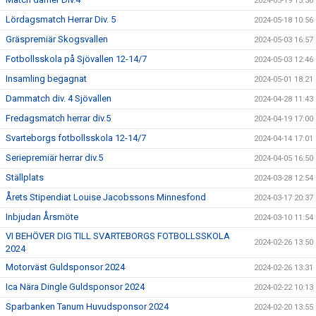
2024-05-19 15:36
Lördagsmatch Herrar Div. 5
2024-05-18 10:56
Gräspremiär Skogsvallen
2024-05-03 16:57
Fotbollsskola på Sjövallen 12-14/7
2024-05-03 12:46
Insamling begagnat
2024-05-01 18:21
Dammatch div. 4 Sjövallen
2024-04-28 11:43
Fredagsmatch herrar div.5
2024-04-19 17:00
Svarteborgs fotbollsskola 12-14/7
2024-04-14 17:01
Seriepremiär herrar div.5
2024-04-05 16:50
Ställplats
2024-03-28 12:54
Årets Stipendiat Louise Jacobssons Minnesfond
2024-03-17 20:37
Inbjudan Årsmöte
2024-03-10 11:54
VI BEHÖVER DIG TILL SVARTEBORGS FOTBOLLSSKOLA
2024-02-26 13:50
2024
Motorväst Guldsponsor 2024
2024-02-26 13:31
Ica Nära Dingle Guldsponsor 2024
2024-02-22 10:13
Sparbanken Tanum Huvudsponsor 2024
2024-02-20 13:55