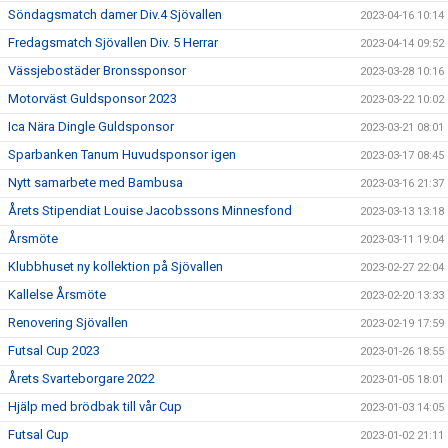
Söndagsmatch damer Div.4 Sjövallen
2023-04-16 10:14
Fredagsmatch Sjövallen Div. 5 Herrar
2023-04-14 09:52
Vässjebostäder Bronssponsor
2023-03-28 10:16
Motorväst Guldsponsor 2023
2023-03-22 10:02
Ica Nära Dingle Guldsponsor
2023-03-21 08:01
Sparbanken Tanum Huvudsponsor igen
2023-03-17 08:45
Nytt samarbete med Bambusa
2023-03-16 21:37
Årets Stipendiat Louise Jacobssons Minnesfond
2023-03-13 13:18
Årsmöte
2023-03-11 19:04
Klubbhuset ny kollektion på Sjövallen
2023-02-27 22:04
Kallelse Årsmöte
2023-02-20 13:33
Renovering Sjövallen
2023-02-19 17:59
Futsal Cup 2023
2023-01-26 18:55
Årets Svarteborgare 2022
2023-01-05 18:01
Hjälp med brödbak till vår Cup
2023-01-03 14:05
Futsal Cup
2023-01-02 21:11