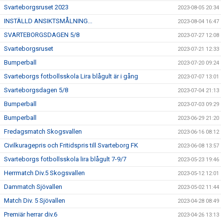
Svarteborgsruset 2023
2023-08-05 20:34
INSTÄLLD ANSIKTSMÅLNING...
2023-08-04 16:47
SVARTEBORGSDAGEN 5/8
2023-07-27 12:08
Svarteborgsruset
2023-07-21 12:33
Bumperball
2023-07-20 09:24
Svarteborgs fotbollsskola Lira blågult är i gång
2023-07-07 13:01
Svarteborgsdagen 5/8
2023-07-04 21:13
Bumperball
2023-07-03 09:29
Bumperball
2023-06-29 21:20
Fredagsmatch Skogsvallen
2023-06-16 08:12
Civilkuragepris och Fritidspris till Svarteborg FK
2023-06-08 13:57
Svarteborgs fotbollsskola lira blågult 7-9/7
2023-05-23 19:46
Herrmatch Div.5 Skogsvallen
2023-05-12 12:01
Dammatch Sjövallen
2023-05-02 11:44
Match Div. 5 Sjövallen
2023-04-28 08:49
Premiär herrar div.6
2023-04-26 13:13