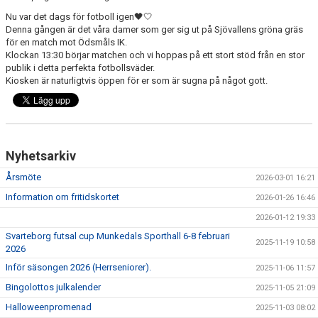
KONSTGRÄS
Nu var det dags för fotboll igen🖤🤍
Denna gången är det våra damer som ger sig ut på Sjövallens gröna gräs
SPONSORHUSET
för en match mot Ödsmåls IK.
Klockan 13:30 börjar matchen och vi hoppas på ett stort stöd från en stor
GRÄSROTEN
publik i detta perfekta fotbollsväder.
Kiosken är naturligtvis öppen för er som är sugna på något gott.
Nyhetsarkiv
Årsmöte
2026-03-01 16:21
Information om fritidskortet
2026-01-26 16:46
2026-01-12 19:33
Svarteborg futsal cup Munkedals Sporthall 6-8 februari
2025-11-19 10:58
2026
Inför säsongen 2026 (Herrseniorer).
2025-11-06 11:57
Bingolottos julkalender
2025-11-05 21:09
Halloweenpromenad
2025-11-03 08:02