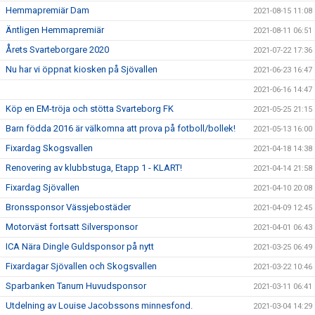
Hemmapremiär Dam
2021-08-15 11:08
Äntligen Hemmapremiär
2021-08-11 06:51
Årets Svarteborgare 2020
2021-07-22 17:36
Nu har vi öppnat kiosken på Sjövallen
2021-06-23 16:47
2021-06-16 14:47
Köp en EM-tröja och stötta Svarteborg FK
2021-05-25 21:15
Barn födda 2016 är välkomna att prova på fotboll/bollek!
2021-05-13 16:00
Fixardag Skogsvallen
2021-04-18 14:38
Renovering av klubbstuga, Etapp 1 - KLART!
2021-04-14 21:58
Fixardag Sjövallen
2021-04-10 20:08
Bronssponsor Vässjebostäder
2021-04-09 12:45
Motorväst fortsatt Silversponsor
2021-04-01 06:43
ICA Nära Dingle Guldsponsor på nytt
2021-03-25 06:49
Fixardagar Sjövallen och Skogsvallen
2021-03-22 10:46
Sparbanken Tanum Huvudsponsor
2021-03-11 06:41
Utdelning av Louise Jacobssons minnesfond.
2021-03-04 14:29