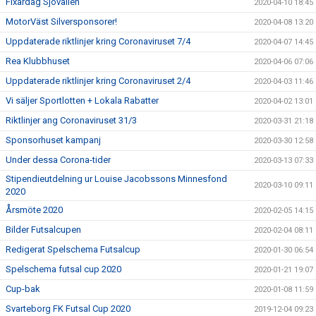
Fixardag Sjövallen
2020-04-10 18:45
MotorVäst Silversponsorer!
2020-04-08 13:20
Uppdaterade riktlinjer kring Coronaviruset 7/4
2020-04-07 14:45
Rea Klubbhuset
2020-04-06 07:06
Uppdaterade riktlinjer kring Coronaviruset 2/4
2020-04-03 11:46
Vi säljer Sportlotten + Lokala Rabatter
2020-04-02 13:01
Riktlinjer ang Coronaviruset 31/3
2020-03-31 21:18
Sponsorhuset kampanj
2020-03-30 12:58
Under dessa Corona-tider
2020-03-13 07:33
Stipendieutdelning ur Louise Jacobssons Minnesfond
2020-03-10 09:11
2020
Årsmöte 2020
2020-02-05 14:15
Bilder Futsalcupen
2020-02-04 08:11
Redigerat Spelschema Futsalcup
2020-01-30 06:54
Spelschema futsal cup 2020
2020-01-21 19:07
Cup-bak
2020-01-08 11:59
Svarteborg FK Futsal Cup 2020
2019-12-04 09:23