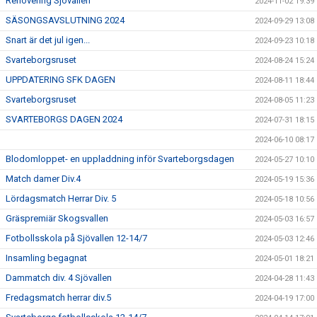
Renovering Sjövallen
2024-11-02 19:39
SÄSONGSAVSLUTNING 2024
2024-09-29 13:08
Snart är det jul igen...
2024-09-23 10:18
Svarteborgsruset
2024-08-24 15:24
UPPDATERING SFK DAGEN
2024-08-11 18:44
Svarteborgsruset
2024-08-05 11:23
SVARTEBORGS DAGEN 2024
2024-07-31 18:15
2024-06-10 08:17
Blodomloppet- en uppladdning inför Svarteborgsdagen
2024-05-27 10:10
Match damer Div.4
2024-05-19 15:36
Lördagsmatch Herrar Div. 5
2024-05-18 10:56
Gräspremiär Skogsvallen
2024-05-03 16:57
Fotbollsskola på Sjövallen 12-14/7
2024-05-03 12:46
Insamling begagnat
2024-05-01 18:21
Dammatch div. 4 Sjövallen
2024-04-28 11:43
Fredagsmatch herrar div.5
2024-04-19 17:00