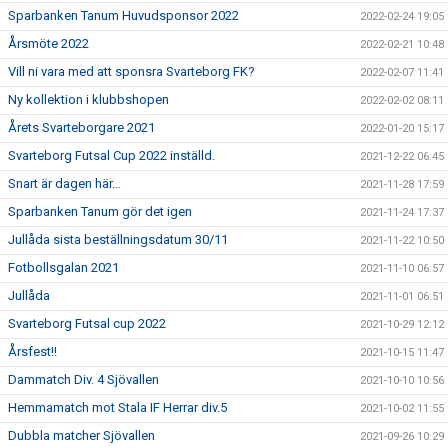
Sparbanken Tanum Huvudsponsor 2022
2022-02-24 19:05
Årsmöte 2022
2022-02-21 10:48
Vill ni vara med att sponsra Svarteborg FK?
2022-02-07 11:41
Ny kollektion i klubbshopen
2022-02-02 08:11
Årets Svarteborgare 2021
2022-01-20 15:17
Svarteborg Futsal Cup 2022 inställd.
2021-12-22 06:45
Snart är dagen här…
2021-11-28 17:59
Sparbanken Tanum gör det igen
2021-11-24 17:37
Jullåda sista beställningsdatum 30/11
2021-11-22 10:50
Fotbollsgalan 2021
2021-11-10 06:57
Jullåda
2021-11-01 06:51
Svarteborg Futsal cup 2022
2021-10-29 12:12
Årsfest!!
2021-10-15 11:47
Dammatch Div. 4 Sjövallen
2021-10-10 10:56
Hemmamatch mot Stala IF Herrar div.5
2021-10-02 11:55
Dubbla matcher Sjövallen
2021-09-26 10:29