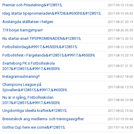
Premiär och Prisutelning&#128515;
2017-09-10 15:06
Idag startar tipspromenaden&#9728;&#65039;&#128515;
2017-09-10 09:42
Avstängda ställlatser i helgen
2017-08-31 20:19
7/9 börjar barngympan!
2017-08-26 05:39
Nu startar snart TIPSPROMENADEN&#128515;
2017-08-15 20:10
Fotbollslördag&#9917;&#65039;&#128515;
2017-08-12 10:09
Fotbollsfest i Färgelanda&#128515;&#9917;&#65039;
2017-08-10 20:19
Svarteborg FK:s Fotbollsskola
2017-08-07 21:31
2017&#128515;&#9917;&#65039;
Instagramsutmaning!!
2017-08-07 18:00
Champions League på
2017-08-06 13:53
Sjövallen&#128515;&#9917;&#65039;
Nu är vi igång, Fotbollsskolan
2017-08-04 10:58
2017&#128515;&#9917;&#65039;
Ungdomliga ideella krafter&#128515;
2017-08-02 19:26
Brevutskick ang medlems- och träningsavgifter
2017-07-19 09:48
Gothia Cup here we come&#128515;
2017-07-16 18:39