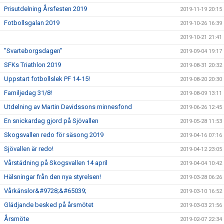
Prisutdelning Årsfesten 2019
2019-11-19 20:15
Fotbollsgalan 2019
2019-10-26 16:39
2019-10-21 21:41
"Svarteborgsdagen"
2019-09-04 19:17
SFKs Triathlon 2019
2019-08-31 20:32
Uppstart fotbollslek PF 14-15!
2019-08-20 20:30
Familjedag 31/8!
2019-08-09 13:11
Utdelning av Martin Davidssons minnesfond
2019-06-26 12:45
En snickardag gjord på Sjövallen
2019-05-28 11:53
Skogsvallen redo för säsong 2019
2019-04-16 07:16
Sjövallen är redo!
2019-04-12 23:05
Vårstädning på Skogsvallen 14 april
2019-04-04 10:42
Hälsningar från den nya styrelsen!
2019-03-28 06:26
Vårkänslor&#9728;&#65039;
2019-03-10 16:52
Glädjande besked på årsmötet
2019-03-03 21:56
Årsmöte
2019-02-07 22:34