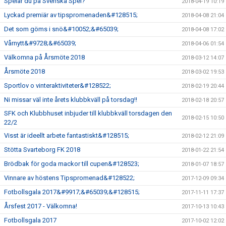
Spelar du på Svenska Spel?
2018-04-19 10:19
Lyckad premiär av tipspromenaden&#128515;
2018-04-08 21:04
Det som göms i snö&#10052;&#65039;
2018-04-08 17:02
Vårnytt&#9728;&#65039;
2018-04-06 01:54
Välkomna på Årsmöte 2018
2018-03-12 14:07
Årsmöte 2018
2018-03-02 19:53
Sportlov o vinteraktiviteter&#128522;
2018-02-19 20:44
Ni missar väl inte årets klubbkväll på torsdag!!
2018-02-18 20:57
SFK och Klubbhuset inbjuder till klubbkväll torsdagen den
2018-02-15 10:50
22/2
Visst är ideellt arbete fantastiskt&#128515;
2018-02-12 21:09
Stötta Svarteborg FK 2018
2018-01-22 21:54
Brödbak för goda mackor till cupen&#128523;
2018-01-07 18:57
Vinnare av höstens Tipspromenad&#128522;
2017-12-09 09:34
Fotbollsgala 2017&#9917;&#65039;&#128515;
2017-11-11 17:37
Årsfest 2017 - Välkomna!
2017-10-13 10:43
Fotbollsgala 2017
2017-10-02 12:02