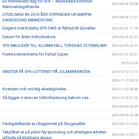
En minnesvärd dag för SFK – Munkedals Kommun
2016-06-06 23:28
Nationaldagsfirande
UTDELNING AV 2016 ÅRS STIPENDIER UR MARTIN
2016-06-06 17:21
DAVIDSSONS MINNESFOND
Dagens matchderby SFK-SAIS är flyttad till Sjövallen
2016-05-21 11:18
Datum för årets fotbollsskola
2016-05-16 21:51
SFK INBJUDER TILL KLUBBKVÄLL TORSDAG 25 FEBRUARI
2016-02-09 23:31
Funktionärsschema för Futsal Cupen
2016-01-27 23:01
2015-12-24
VINSTER PÅ SFK-LOTTERIET PÅ JULMARKNADEN
2015-12-12 17:15
2015-11-13 20:18
Kostsam och onödig skadegörelse...
2015-11-02 08:48
Så lägger vi ännu en fotbollssäsong bakom oss...
2015-10-18 01:25
2015-09-30 20:59
2015-09-30 20:58
Färdigställande av Utegymmet på Skogsvallen
2015-09-13 12:02
Takplåten är på plats! Ny sponsring och ytterligare arbeten
2015-09-12 23:11
utförda på klubbens stugor