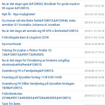
Nu är det dags igen &#128522; Brödbak för goda mackor
2019-01-14 21:25
till cupen &#128515;
Nytt År - Nya möjligheter!
2019-01-09 18:56
Du missar väl inte årets fest&#128515;&#129346; sista
2019-01-01 22:14
anmälan 5/1 kontakta Johanna el Jonathan
Nu är det dags att anmäla sig till SFK:s årsfest&#128515;
2018-11-21 00:18
Fotbollsgala Barn & Ungdom 2018
2018-11-05 15:00
Sponsorhuset
2018-10-23 08:49
Träning för pojkar o flickor födda 12-
2018-10-17 19:16
13&#128515;&#9917;&#65039;
Nu är det dags för försäljning av höstens omgång
2018-09-19 19:30
idrottsrabatthäften&#128515;
Svarteborg FK:s Familjedag&#128515;
2018-08-14 14:17
Fixardag på Sjövallen lördag 11/8 9.00-14.00
2018-08-08 23:08
Svarteborg FK håller familjedag på Sjövallen lördagen
2018-08-01 22:23
18/8&#128515;
Fotbollsskolan
2018-07-27 21:12
2018&#9917;&#65039;&#9728;&#65039;&#128515;
Tack för årets