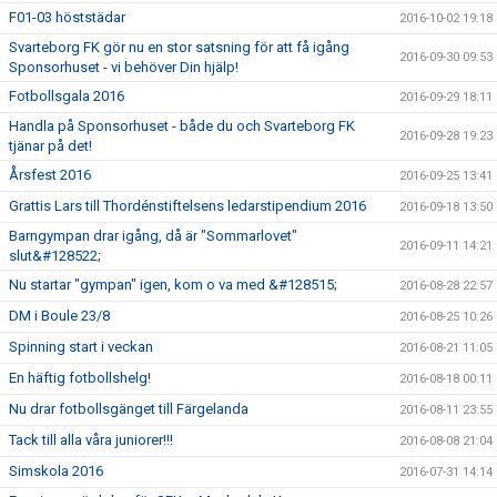
F01-03 höststädar
2016-10-02 19:18
Svarteborg FK gör nu en stor satsning för att få igång
2016-09-30 09:53
Sponsorhuset - vi behöver Din hjälp!
Fotbollsgala 2016
2016-09-29 18:11
Handla på Sponsorhuset - både du och Svarteborg FK
2016-09-28 19:23
tjänar på det!
Årsfest 2016
2016-09-25 13:41
Grattis Lars till Thordénstiftelsens ledarstipendium 2016
2016-09-18 13:50
Barngympan drar igång, då är "Sommarlovet"
2016-09-11 14:21
slut&#128522;
Nu startar "gympan" igen, kom o va med &#128515;
2016-08-28 22:57
DM i Boule 23/8
2016-08-25 10:26
Spinning start i veckan
2016-08-21 11:05
En häftig fotbollshelg!
2016-08-18 00:11
Nu drar fotbollsgänget till Färgelanda
2016-08-11 23:55
Tack till alla våra juniorer!!!
2016-08-08 21:04
Simskola 2016
2016-07-31 14:14