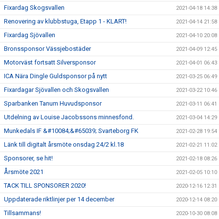
Fixardag Skogsvallen
2021-04-18 14:38
Renovering av klubbstuga, Etapp 1 - KLART!
2021-04-14 21:58
Fixardag Sjövallen
2021-04-10 20:08
Bronssponsor Vässjebostäder
2021-04-09 12:45
Motorväst fortsatt Silversponsor
2021-04-01 06:43
ICA Nära Dingle Guldsponsor på nytt
2021-03-25 06:49
Fixardagar Sjövallen och Skogsvallen
2021-03-22 10:46
Sparbanken Tanum Huvudsponsor
2021-03-11 06:41
Utdelning av Louise Jacobssons minnesfond.
2021-03-04 14:29
Munkedals IF &#10084;&#65039; Svarteborg FK
2021-02-28 19:54
Länk till digitalt årsmöte onsdag 24/2 kl.18
2021-02-21 11:02
Sponsorer, se hit!
2021-02-18 08:26
Årsmöte 2021
2021-02-05 10:10
TACK TILL SPONSORER 2020!
2020-12-16 12:31
Uppdaterade riktlinjer per 14 december
2020-12-14 08:20
Tillsammans!
2020-10-30 08:08