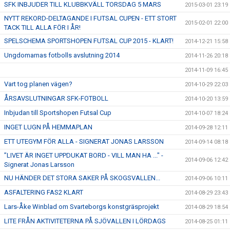
SFK INBJUDER TILL KLUBBKVÄLL TORSDAG 5 MARS
2015-03-01 23:19
NYTT REKORD-DELTAGANDE I FUTSAL CUPEN - ETT STORT
2015-02-01 22:00
TACK TILL ALLA FÖR I ÅR!
SPELSCHEMA SPORTSHOPEN FUTSAL CUP 2015 - KLART!
2014-12-21 15:58
Ungdomarnas fotbolls avslutning 2014
2014-11-26 20:18
2014-11-09 16:45
Vart tog planen vägen?
2014-10-29 22:03
ÅRSAVSLUTNINGAR SFK-FOTBOLL
2014-10-20 13:59
Inbjudan till Sportshopen Futsal Cup
2014-10-07 18:24
INGET LUGN PÅ HEMMAPLAN
2014-09-28 12:11
ETT UTEGYM FÖR ALLA - SIGNERAT JONAS LARSSON
2014-09-14 08:18
”LIVET ÄR INGET UPPDUKAT BORD - VILL MAN HA ..." -
2014-09-06 12:42
Signerat Jonas Larsson
NU HÄNDER DET STORA SAKER PÅ SKOGSVALLEN...
2014-09-06 10:11
ASFALTERING FAS2 KLART
2014-08-29 23:43
Lars-Åke Winblad om Svarteborgs konstgräsprojekt
2014-08-29 18:54
LITE FRÅN AKTIVITETERNA PÅ SJÖVALLEN I LÖRDAGS
2014-08-25 01:11