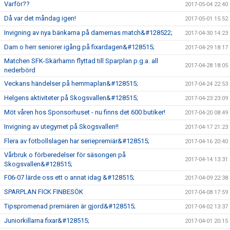
Varför??
2017-05-04 22:40
Då var det måndag igen!
2017-05-01 15:52
Invigning av nya bänkarna på damernas match&#128522;
2017-04-30 14:23
Dam o herr seniorer igång på fixardagen&#128515;
2017-04-29 18:17
Matchen SFK-Skärhamn flyttad till Sparplan p.g.a. all
2017-04-28 18:05
nederbörd
Veckans händelser på hemmaplan&#128515;
2017-04-24 22:53
Helgens aktiviteter på Skogsvallen&#128515;
2017-04-23 23:09
Möt våren hos Sponsorhuset - nu finns det 600 butiker!
2017-04-20 08:49
Invigning av utegymet på Skogsvallen!!
2017-04-17 21:23
Flera av fotbollslagen har seriepremiär&#128515;
2017-04-16 20:40
Vårbruk o förberedelser för säsongen på
2017-04-14 13:31
Skogsvallen&#128515;
F06-07 lärde oss ett o annat idag &#128515;
2017-04-09 22:38
SPARPLAN FICK FINBESÖK
2017-04-08 17:59
Tipspromenad premiären är gjord&#128515;
2017-04-02 13:37
Juniorkillarna fixar&#128515;
2017-04-01 20:15