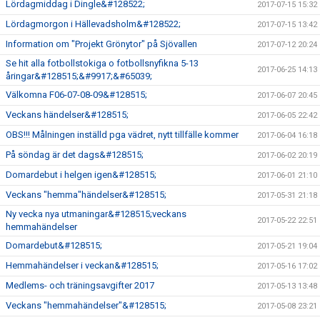
Lördagmiddag i Dingle&#128522;
2017-07-15 15:32
Lördagmorgon i Hällevadsholm&#128522;
2017-07-15 13:42
Information om "Projekt Grönytor" på Sjövallen
2017-07-12 20:24
Se hit alla fotbollstokiga o fotbollsnyfikna 5-13
2017-06-25 14:13
åringar&#128515;&#9917;&#65039;
Välkomna F06-07-08-09&#128515;
2017-06-07 20:45
Veckans händelser&#128515;
2017-06-05 22:42
OBS!!! Målningen inställd pga vädret, nytt tillfälle kommer
2017-06-04 16:18
På söndag är det dags&#128515;
2017-06-02 20:19
Domardebut i helgen igen&#128515;
2017-06-01 21:10
Veckans "hemma"händelser&#128515;
2017-05-31 21:18
Ny vecka nya utmaningar&#128515;veckans
2017-05-22 22:51
hemmahändelser
Domardebut&#128515;
2017-05-21 19:04
Hemmahändelser i veckan&#128515;
2017-05-16 17:02
Medlems- och träningsavgifter 2017
2017-05-13 13:48
Veckans "hemmahändelser"&#128515;
2017-05-08 23:21