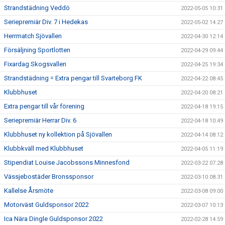
Strandstädning Veddö
2022-05-05 10:31
Seriepremiär Div. 7 i Hedekas
2022-05-02 14:27
Herrmatch Sjövallen
2022-04-30 12:14
Försäljning Sportlotten
2022-04-29 09:44
Fixardag Skogsvallen
2022-04-25 19:34
Strandstädning = Extra pengar till Svarteborg FK
2022-04-22 08:45
Klubbhuset
2022-04-20 08:21
Extra pengar till vår förening
2022-04-18 19:15
Seriepremiär Herrar Div. 6
2022-04-18 10:49
Klubbhuset ny kollektion på Sjövallen
2022-04-14 08:12
Klubbkväll med Klubbhuset
2022-04-05 11:19
Stipendiat Louise Jacobssons Minnesfond
2022-03-22 07:28
Vässjebostäder Bronssponsor
2022-03-10 08:31
Kallelse Årsmöte
2022-03-08 09:00
Motorväst Guldsponsor 2022
2022-03-07 10:13
Ica Nära Dingle Guldsponsor 2022
2022-02-28 14:59