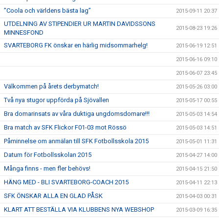
”Coola och världens bästa lag”
2015-09-11 20:37
UTDELNING AV STIPENDIER UR MARTIN DAVIDSSONS
2015-08-23 19:26
MINNESFOND
SVARTEBORG FK önskar en härlig midsommarhelg!
2015-06-19 12:51
2015-06-16 09:10
2015-06-07 23:45
Välkommen på årets derbymatch!
2015-05-26 03:00
Två nya stugor uppförda på Sjövallen
2015-05-17 00:55
Bra domarinsats av våra duktiga ungdomsdomare!!!
2015-05-03 14:54
Bra match av SFK Flickor F01-03 mot Rössö
2015-05-03 14:51
Påminnelse om anmälan till SFK Fotbollsskola 2015
2015-05-01 11:31
Datum för Fotbollsskolan 2015
2015-04-27 14:00
Många finns - men fler behövs!
2015-04-15 21:50
HÄNG MED - BLI SVARTEBORG-COACH 2015
2015-04-11 22:13
SFK ÖNSKAR ALLA EN GLAD PÅSK
2015-04-03 00:31
KLART ATT BESTÄLLA VIA KLUBBENS NYA WEBSHOP
2015-03-09 16:35