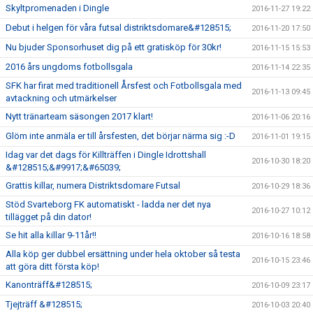
Skyltpromenaden i Dingle
2016-11-27 19:22
Debut i helgen för våra futsal distriktsdomare&#128515;
2016-11-20 17:50
Nu bjuder Sponsorhuset dig på ett gratisköp för 30kr!
2016-11-15 15:53
2016 års ungdoms fotbollsgala
2016-11-14 22:35
SFK har firat med traditionell Årsfest och Fotbollsgala med
2016-11-13 09:45
avtackning och utmärkelser
Nytt tränarteam säsongen 2017 klart!
2016-11-06 20:16
Glöm inte anmäla er till årsfesten, det börjar närma sig :-D
2016-11-01 19:15
Idag var det dags för Killträffen i Dingle Idrottshall
2016-10-30 18:20
&#128515;&#9917;&#65039;
Grattis killar, numera Distriktsdomare Futsal
2016-10-29 18:36
Stöd Svarteborg FK automatiskt - ladda ner det nya
2016-10-27 10:12
tillägget på din dator!
Se hit alla killar 9-11år!!
2016-10-16 18:58
Alla köp ger dubbel ersättning under hela oktober så testa
2016-10-15 23:46
att göra ditt första köp!
Kanonträff&#128515;
2016-10-09 23:17
Tjejträff &#128515;
2016-10-03 20:40