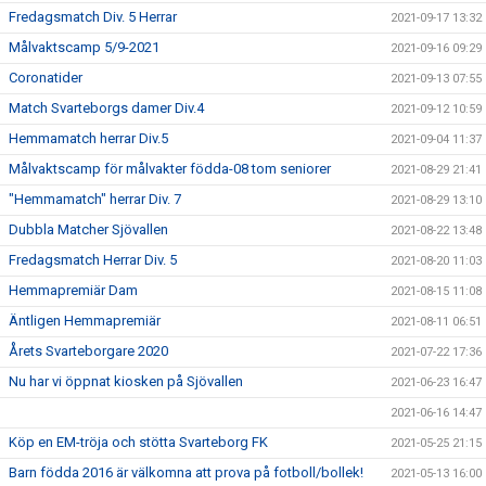
Fredagsmatch Div. 5 Herrar
2021-09-17 13:32
Målvaktscamp 5/9-2021
2021-09-16 09:29
Coronatider
2021-09-13 07:55
Match Svarteborgs damer Div.4
2021-09-12 10:59
Hemmamatch herrar Div.5
2021-09-04 11:37
Målvaktscamp för målvakter födda-08 tom seniorer
2021-08-29 21:41
"Hemmamatch" herrar Div. 7
2021-08-29 13:10
Dubbla Matcher Sjövallen
2021-08-22 13:48
Fredagsmatch Herrar Div. 5
2021-08-20 11:03
Hemmapremiär Dam
2021-08-15 11:08
Äntligen Hemmapremiär
2021-08-11 06:51
Årets Svarteborgare 2020
2021-07-22 17:36
Nu har vi öppnat kiosken på Sjövallen
2021-06-23 16:47
2021-06-16 14:47
Köp en EM-tröja och stötta Svarteborg FK
2021-05-25 21:15
Barn födda 2016 är välkomna att prova på fotboll/bollek!
2021-05-13 16:00