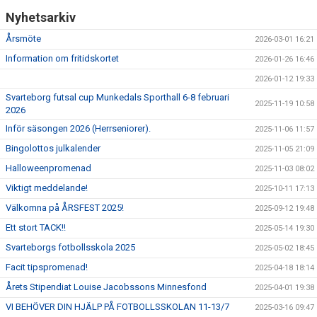
Nyhetsarkiv
Årsmöte
2026-03-01 16:21
Information om fritidskortet
2026-01-26 16:46
2026-01-12 19:33
Svarteborg futsal cup Munkedals Sporthall 6-8 februari
2025-11-19 10:58
2026
Inför säsongen 2026 (Herrseniorer).
2025-11-06 11:57
Bingolottos julkalender
2025-11-05 21:09
Halloweenpromenad
2025-11-03 08:02
Viktigt meddelande!
2025-10-11 17:13
Välkomna på ÅRSFEST 2025!
2025-09-12 19:48
Ett stort TACK!!
2025-05-14 19:30
Svarteborgs fotbollsskola 2025
2025-05-02 18:45
Facit tipspromenad!
2025-04-18 18:14
Årets Stipendiat Louise Jacobssons Minnesfond
2025-04-01 19:38
VI BEHÖVER DIN HJÄLP PÅ FOTBOLLSSKOLAN 11-13/7
2025-03-16 09:47