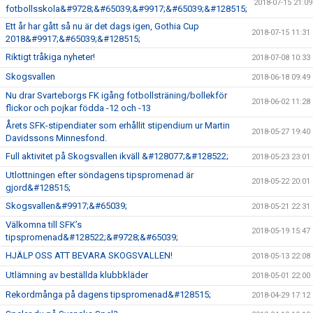
2018-07-15 21:09
fotbollsskola&#9728;&#65039;&#9917;&#65039;&#128515;
Ett år har gått så nu är det dags igen, Gothia Cup
2018-07-15 11:31
2018&#9917;&#65039;&#128515;
Riktigt tråkiga nyheter!
2018-07-08 10:33
Skogsvallen
2018-06-18 09:49
Nu drar Svarteborgs FK igång fotbollsträning/bollekför
2018-06-02 11:28
flickor och pojkar födda -12 och -13
Årets SFK-stipendiater som erhållit stipendium ur Martin
2018-05-27 19:40
Davidssons Minnesfond.
Full aktivitet på Skogsvallen ikväll &#128077;&#128522;
2018-05-23 23:01
Utlottningen efter söndagens tipspromenad är
2018-05-22 20:01
gjord&#128515;
Skogsvallen&#9917;&#65039;
2018-05-21 22:31
Välkomna till SFK’s
2018-05-19 15:47
tipspromenad&#128522;&#9728;&#65039;
HJÄLP OSS ATT BEVARA SKOGSVALLEN!
2018-05-13 22:08
Utlämning av beställda klubbkläder
2018-05-01 22:00
Rekordmånga på dagens tipspromenad&#128515;
2018-04-29 17:12