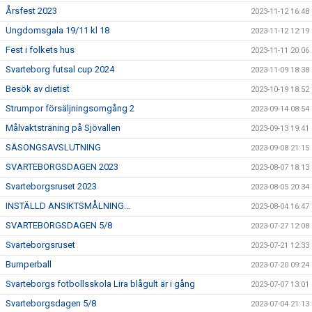
Årsfest 2023
2023-11-12 16:48
Ungdomsgala 19/11 kl 18
2023-11-12 12:19
Fest i folkets hus
2023-11-11 20:06
Svarteborg futsal cup 2024
2023-11-09 18:38
Besök av dietist
2023-10-19 18:52
Strumpor försäljningsomgång 2
2023-09-14 08:54
Målvaktsträning på Sjövallen
2023-09-13 19:41
SÄSONGSAVSLUTNING
2023-09-08 21:15
SVARTEBORGSDAGEN 2023
2023-08-07 18:13
Svarteborgsruset 2023
2023-08-05 20:34
INSTÄLLD ANSIKTSMÅLNING...
2023-08-04 16:47
SVARTEBORGSDAGEN 5/8
2023-07-27 12:08
Svarteborgsruset
2023-07-21 12:33
Bumperball
2023-07-20 09:24
Svarteborgs fotbollsskola Lira blågult är i gång
2023-07-07 13:01
Svarteborgsdagen 5/8
2023-07-04 21:13