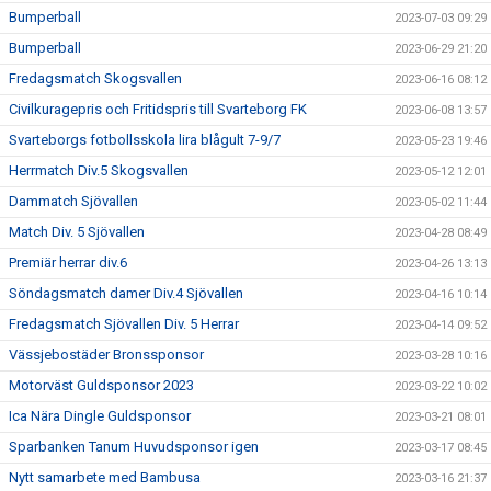
Bumperball
2023-07-03 09:29
Bumperball
2023-06-29 21:20
Fredagsmatch Skogsvallen
2023-06-16 08:12
Civilkuragepris och Fritidspris till Svarteborg FK
2023-06-08 13:57
Svarteborgs fotbollsskola lira blågult 7-9/7
2023-05-23 19:46
Herrmatch Div.5 Skogsvallen
2023-05-12 12:01
Dammatch Sjövallen
2023-05-02 11:44
Match Div. 5 Sjövallen
2023-04-28 08:49
Premiär herrar div.6
2023-04-26 13:13
Söndagsmatch damer Div.4 Sjövallen
2023-04-16 10:14
Fredagsmatch Sjövallen Div. 5 Herrar
2023-04-14 09:52
Vässjebostäder Bronssponsor
2023-03-28 10:16
Motorväst Guldsponsor 2023
2023-03-22 10:02
Ica Nära Dingle Guldsponsor
2023-03-21 08:01
Sparbanken Tanum Huvudsponsor igen
2023-03-17 08:45
Nytt samarbete med Bambusa
2023-03-16 21:37