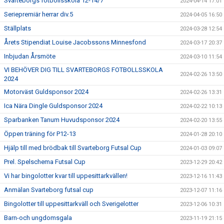
Svarteborgs fotbollsskola 12-14/7
2024-04-14 17:01
Seriepremiär herrar div.5
2024-04-05 16:50
Ställplats
2024-03-28 12:54
Årets Stipendiat Louise Jacobssons Minnesfond
2024-03-17 20:37
Inbjudan Årsmöte
2024-03-10 11:54
VI BEHÖVER DIG TILL SVARTEBORGS FOTBOLLSSKOLA
2024-02-26 13:50
2024
Motorväst Guldsponsor 2024
2024-02-26 13:31
Ica Nära Dingle Guldsponsor 2024
2024-02-22 10:13
Sparbanken Tanum Huvudsponsor 2024
2024-02-20 13:55
Öppen träning för P12-13
2024-01-28 20:10
Hjälp till med brödbak till Svarteborg Futsal Cup
2024-01-03 09:07
Prel. Spelschema Futsal Cup
2023-12-29 20:42
Vi har bingolotter kvar till uppesittarkvällen!
2023-12-16 11:43
Anmälan Svarteborg futsal cup
2023-12-07 11:16
Bingolotter till uppesittarkväll och Sverigelotter
2023-12-06 10:31
Barn-och ungdomsgala
2023-11-19 21:15