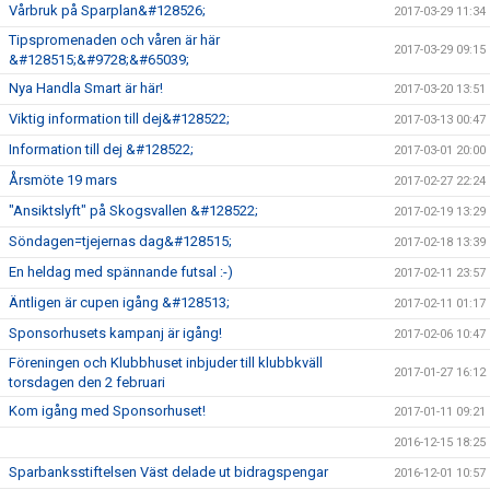
Vårbruk på Sparplan&#128526;
2017-03-29 11:34
Tipspromenaden och våren är här
2017-03-29 09:15
&#128515;&#9728;&#65039;
Nya Handla Smart är här!
2017-03-20 13:51
Viktig information till dej&#128522;
2017-03-13 00:47
Information till dej &#128522;
2017-03-01 20:00
Årsmöte 19 mars
2017-02-27 22:24
"Ansiktslyft" på Skogsvallen &#128522;
2017-02-19 13:29
Söndagen=tjejernas dag&#128515;
2017-02-18 13:39
En heldag med spännande futsal :-)
2017-02-11 23:57
Äntligen är cupen igång &#128513;
2017-02-11 01:17
Sponsorhusets kampanj är igång!
2017-02-06 10:47
Föreningen och Klubbhuset inbjuder till klubbkväll
2017-01-27 16:12
torsdagen den 2 februari
Kom igång med Sponsorhuset!
2017-01-11 09:21
2016-12-15 18:25
Sparbanksstiftelsen Väst delade ut bidragspengar
2016-12-01 10:57