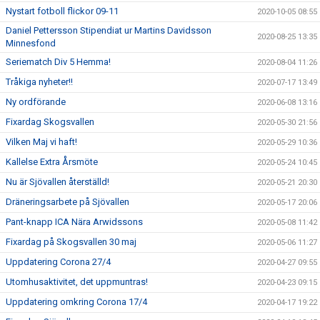
Nystart fotboll flickor 09-11
2020-10-05 08:55
Daniel Pettersson Stipendiat ur Martins Davidsson
2020-08-25 13:35
Minnesfond
Seriematch Div 5 Hemma!
2020-08-04 11:26
Tråkiga nyheter!!
2020-07-17 13:49
Ny ordförande
2020-06-08 13:16
Fixardag Skogsvallen
2020-05-30 21:56
Vilken Maj vi haft!
2020-05-29 10:36
Kallelse Extra Årsmöte
2020-05-24 10:45
Nu är Sjövallen återställd!
2020-05-21 20:30
Dräneringsarbete på Sjövallen
2020-05-17 20:06
Pant-knapp ICA Nära Arwidssons
2020-05-08 11:42
Fixardag på Skogsvallen 30 maj
2020-05-06 11:27
Uppdatering Corona 27/4
2020-04-27 09:55
Utomhusaktivitet, det uppmuntras!
2020-04-23 09:15
Uppdatering omkring Corona 17/4
2020-04-17 19:22